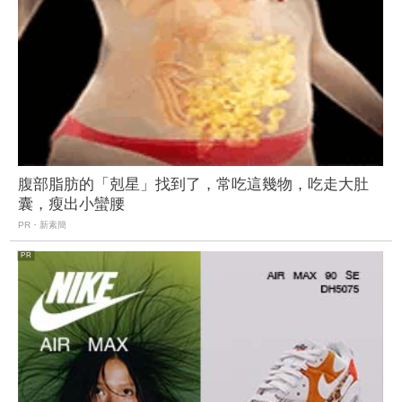
腹部脂肪的「剋星」找到了，常吃這幾物，吃走大肚
囊，瘦出小蠻腰
PR・新素簡