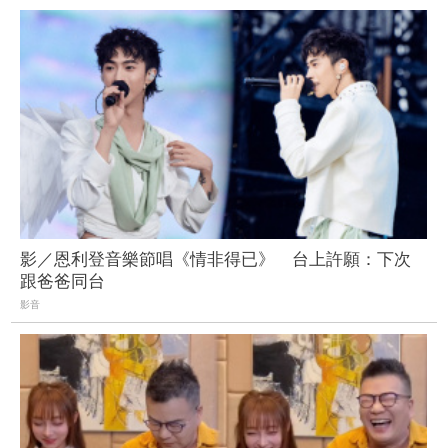
影／恩利登音樂節唱《情非得已》 台上許願：下次
跟爸爸同台
影音