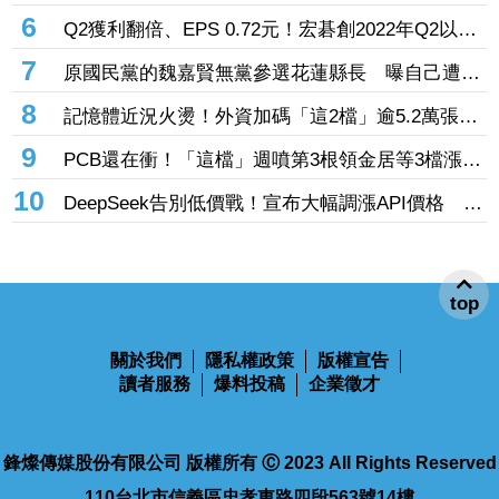
大廠」成長 外資目標價喊上3665元
6
Q2獲利翻倍、EPS 0.72元！宏碁創2022年Q2以來
新高 9月IFA將發表AI PC新品
7
原國民黨的魏嘉賢無黨參選花蓮縣長 曝自己遭打
壓當花蓮市長水塔還被投毒「次氯酸鈉」
8
記憶體近況火燙！外資加碼「這2檔」逾5.2萬張
旺宏獲投入近17億元、近5日大漲40%
9
PCB還在衝！「這檔」週噴第3根領金居等3檔漲
停 台燿連5漲51.5%、景碩累漲48%
10
DeepSeek告別低價戰！宣布大幅調漲API價格 AI
商業化邁入新階段
top
關於我們
隱私權政策
版權宣告
讀者服務
爆料投稿
企業徵才
鋒燦傳媒股份有限公司 版權所有 Ⓒ 2023 All Rights Reserved
110台北市信義區忠孝東路四段563號14樓