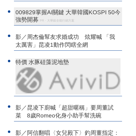
009829掌握AI關鍵 大華韓國KOSPI 50今
強勢開募
PR・大華銀全能行銷方案
影／周杰倫幫友求婚成功 炫耀喊 「我
太厲害」昆凌1動作閃瞎全網
特價 水豚硅藻泥地墊
影／昆凌下廚喊「超甜暱稱」要周董試
菜 8歲Romeo化身小助手幫洗碗
影／阿信翻唱〈女兒殿下〉釣周董指定：