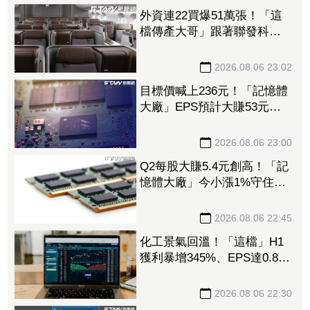
外資連22買爆51萬張！「這
檔傳產大哥」跟著聯發科發
大財 打造高效通道營收創
新高
2026.08.06 23:02
目標價喊上236元！「記憶體
大廠」EPS預計大賺53元
DRAM漲50%、Flash漲30%
獲利大增
2026.08.06 23:00
Q2每股大賺5.4元創高！「記
憶體大廠」今小漲1%守住連
5紅 自營商卻脫手449張、
抱回7549萬元
2026.08.06 22:45
化工景氣回溫！「這檔」H1
獲利暴增345%、EPS達0.89
元 八大公股調節逾千萬元
2026.08.06 22:30