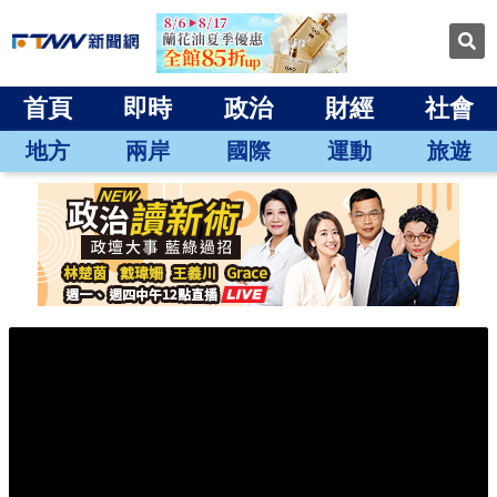
首頁
即時
政治
財經
社會
地方
兩岸
國際
運動
旅遊