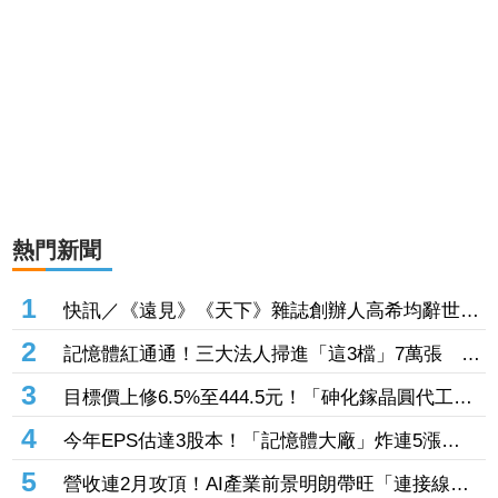
熱門新聞
1
快訊／《遠見》《天下》雜誌創辦人高希均辭世
享耆壽90歲
2
記憶體紅通通！三大法人掃進「這3檔」7萬張 砸
229億元連4日補貨南亞科
3
目標價上修6.5%至444.5元！「砷化鎵晶圓代工
廠」7月營收創4年半新高 1.6T光通訊開始貢獻營
4
今年EPS估達3股本！「記憶體大廠」炸連5漲
收
44% 外資卻砍近1.8萬張抱回31.5億元
5
營收連2月攻頂！AI產業前景明朗帶旺「連接線束