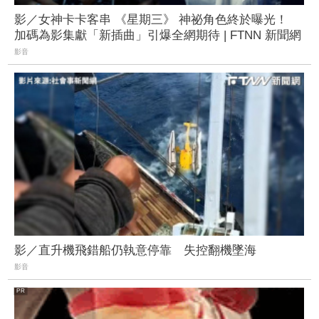
影／女神卡卡客串 《星期三》 神祕角色終於曝光！
加碼為影集獻「新插曲」引爆全網期待 | FTNN 新聞網
影音
影／直升機飛錯船仍執意停靠 失控翻機墜海
影音