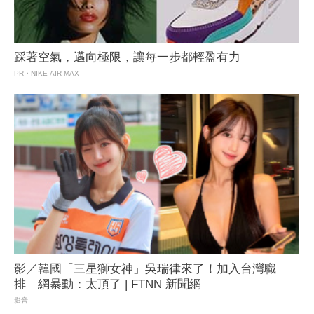
踩著空氣，邁向極限，讓每一步都輕盈有力
PR・NIKE AIR MAX
影／韓國「三星獅女神」吳瑞律來了！加入台灣職
排 網暴動：太頂了 | FTNN 新聞網
影音