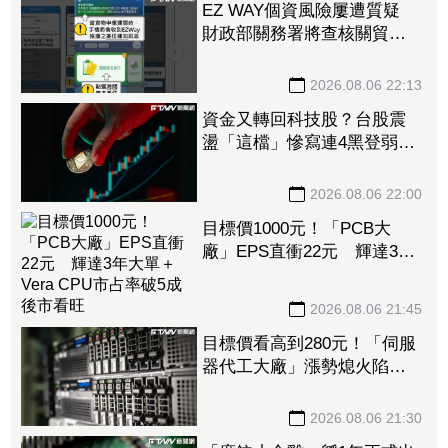
EZ WAY個資風險屢遭質疑
財政部關務署將查核關貿公
司、檢討是否統一收費正式
委任
2026.08.06 22:13
資金又轉回科技股？台股震
盪「這檔」慘寫連4黑登弱勢
股王 國票金、潤泰新也淪
大盤刀下魂
2026.08.06 22:00
目標價1000元！「PCB大
廠」EPS直衝22元 輝達3年
大單＋Vera CPU市占率破5成
後市看旺
2026.08.06 21:45
目標價看高到280元！「伺服
器代工大廠」漲勢熄火陷連2
跌 三大法人今出清1.1萬
張、抽回21億元
2026.08.06 21:30