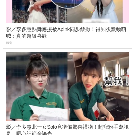
影／李多慧熱舞應援被Apink同步飯撒！得知後激動萌
喊：真的超級喜歡
影音
影／李多慧北一女Solo竟準備驚喜禮物！超寵粉手寫訊
息 暖心細節全曝光