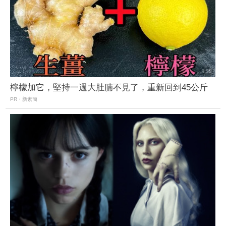
檸檬加它，堅持一週大肚腩不見了，重新回到45公斤
PR・新素簡