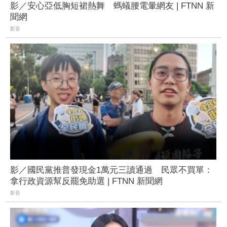
影／安心亞低胸短裙熱舞 螞蟻腰電暈網友 | FTNN 新
聞網
影音
影／國民黨推普發現金1萬元三讀通過 民眾不買單：
拿行政資源幫反罷免助選 | FTNN 新聞網
影音