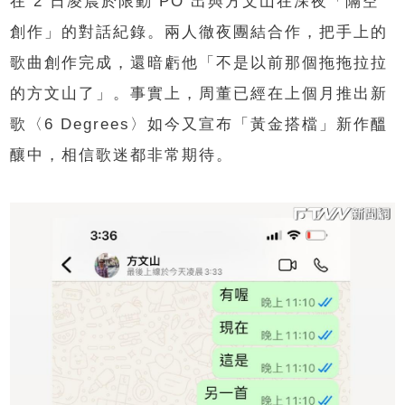
在 2 日凌晨於限動 PO 出與方文山在深夜「隔空
創作」的對話紀錄。兩人徹夜團結合作，把手上的
歌曲創作完成，還暗虧他「不是以前那個拖拖拉拉
的方文山了」。事實上，周董已經在上個月推出新
歌〈6 Degrees〉如今又宣布「黃金搭檔」新作醞
釀中，相信歌迷都非常期待。