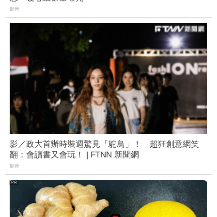
影音
影／政大首辦時裝週驚見「鴕鳥」！ 超狂創意網笑
翻：會讀書又會玩！ | FTNN 新聞網
影音