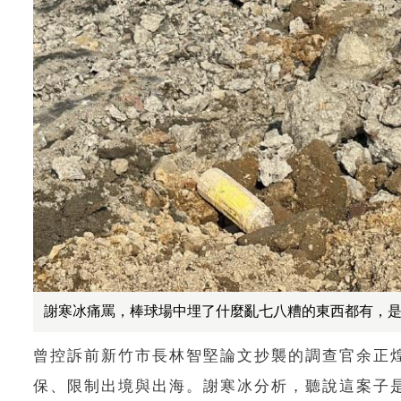
謝寒冰痛罵，棒球場中埋了什麼亂七八糟的東西都有，
曾控訴前新竹市長林智堅論文抄襲的調查官余正煌
保、限制出境與出海。謝寒冰分析，聽說這案子