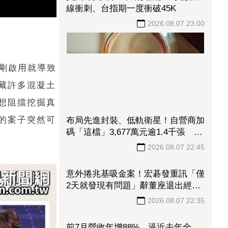
線衝刺、台指期一度衝破45K
2026.08.07 23:00
在剛啟用就導致
藏許多混凝土
想阻擋挖掘真
的案子突然可
布局先進封裝、低軌衛星！自營商加
碼「這檔」3,677萬元逾1.4千張 加
速高值化轉型
2026.08.07 22:45