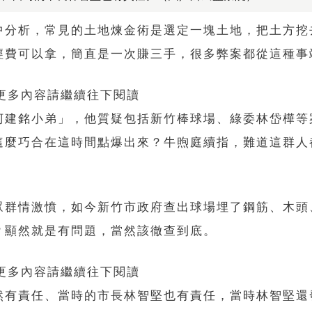
中分析，常見的土地煉金術是選定一塊土地，把土方挖
經費可以拿，簡直是一次賺三手，很多弊案都從這種事
 更多內容請繼續往下閱讀
柯建銘小弟」，他質疑包括新竹棒球場、綠委林岱樺等
這麼巧合在這時間點爆出來？牛煦庭續指，難道這群人
眾群情激憤，如今新竹市政府查出球場埋了鋼筋、木頭
？顯然就是有問題，當然該徹查到底。
 更多內容請繼續往下閱讀
然有責任、當時的市長林智堅也有責任，當時林智堅還