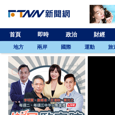
首頁
即時
政治
財經
地方
兩岸
國際
運動
旅