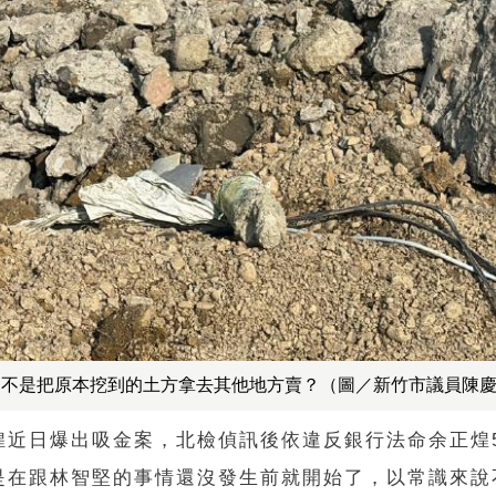
是不是把原本挖到的土方拿去其他地方賣？（圖／新竹市議員陳
近日爆出吸金案，北檢偵訊後依違反銀行法命余正煌
是在跟林智堅的事情還沒發生前就開始了，以常識來說