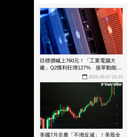
目標價喊上760元！「工業電腦大
廠」Q2獲利狂增127% 接單動能強
大EPS有望衝23元
2026.08.07 23:15
美國7月非農「不增反減」！美股全