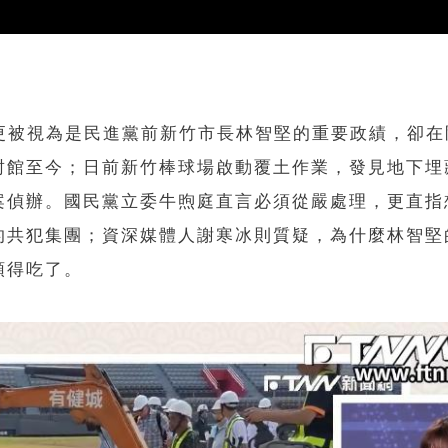
幕，更被視為是民進黨前新竹市長林智堅的重要政績，卻
封館至今；日前新竹棒球場啟動覆土作業，發見地下埋
案偵辦。國民黨立委牛煦庭直言必須從嚴處理，更直指
的共犯集團；資深媒體人謝寒冰則質疑，為什麼林智堅
頭得吃了。