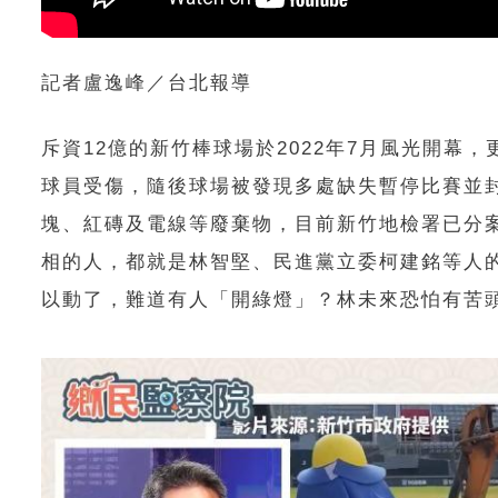
記者盧逸峰／台北報導
斥資12億的新竹棒球場於2022年7月風光開
球員受傷，隨後球場被發現多處缺失暫停比賽並
塊、紅磚及電線等廢棄物，目前新竹地檢署已分
相的人，都就是林智堅、民進黨立委柯建銘等人
以動了，難道有人「開綠燈」？林未來恐怕有苦