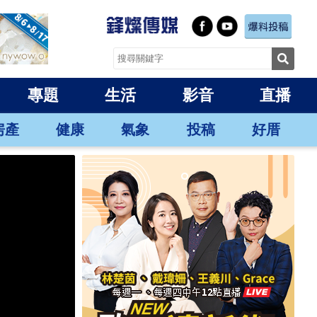
專題
生活
影音
直播
房產
健康
氣象
投稿
好厝