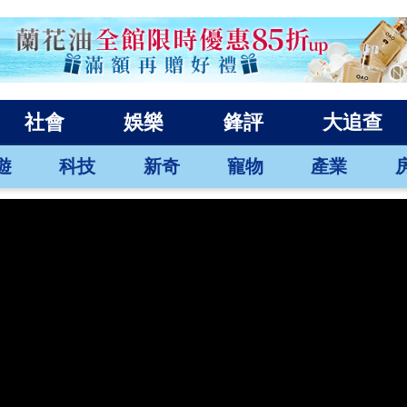
社會
娛樂
鋒評
大追查
遊
科技
新奇
寵物
產業