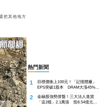
還把其他地方
台股震盪避風港在這？投信爆買「這
檔非金融股」近7千張居冠 第一金
連17買同步上榜
2026.08.07 21:45
白海豚攪局父親節「海豚跳」明顯！
發布海警週末影響最劇 專家：外圍
雨帶今晚進入陸地
2026.08.07 21:39
晶圓代工淪三大法人提款機！「這2
檔」被狠賣4.9萬張 聯電中刀失血
38.2億元跌4.53%
2026.08.07 21:30