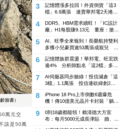
慶齡臉書）
50萬元交
不該是50萬