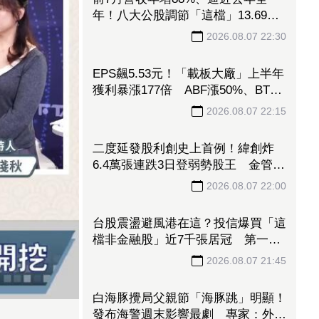
意外捲兆基吸金案！宏碁發重訊「僅
2天就發現有問題」辭董座退出經
營：內部存在管理缺失
2026.08.07 22:35
前7月營收年增88%、逼近去年全
年！八大公股調節「這檔」13.69億
元逾7.4千張
2026.08.07 22:30