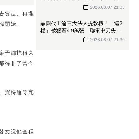
去賣走、再埋
EPS飆5.53元！「載板大廠」上半年
端開始。
獲利暴漲177倍 ABF漲50%、BT漲
70%毛利衝高
2026.08.07 22:15
案子都拖很久
都得罪了當今
、寶特瓶等完
二度延發股利創史上首例！緯創炸
6.4萬張連跌3日登弱勢股王 金管會
要求集保、證交所了解
2026.08.07 22:00
發文說他全程