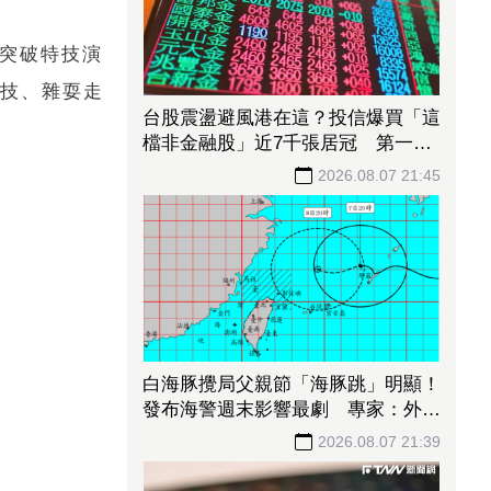
何突破特技演
特技、雜耍走
台股震盪避風港在這？投信爆買「這
檔非金融股」近7千張居冠 第一金
連17買同步上榜
2026.08.07 21:45
白海豚攪局父親節「海豚跳」明顯！
發布海警週末影響最劇 專家：外圍
雨帶今晚進入陸地
2026.08.07 21:39