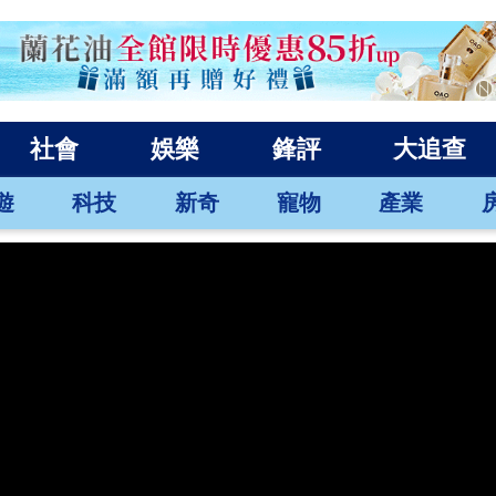
社會
娛樂
鋒評
大追查
遊
科技
新奇
寵物
產業