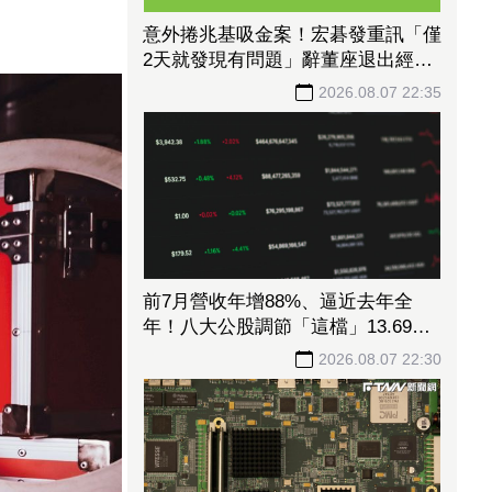
意外捲兆基吸金案！宏碁發重訊「僅
2天就發現有問題」辭董座退出經
營：內部存在管理缺失
2026.08.07 22:35
前7月營收年增88%、逼近去年全
年！八大公股調節「這檔」13.69億
元逾7.4千張
2026.08.07 22:30