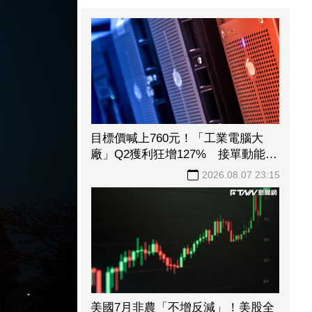
目標價喊上760元！「工業電腦大
廠」Q2獲利狂增127% 接單動能強
大EPS有望衝23元
2026.08.07 23:15
美國7月非農「不增反減」！美股全