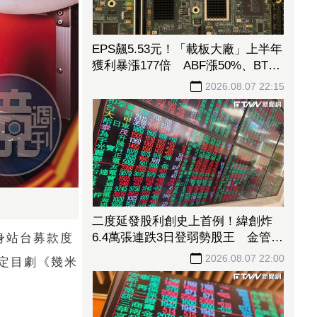
EPS飆5.53元！「載板大廠」上半年
獲利暴漲177倍 ABF漲50%、BT漲
70%毛利衝高
2026.08.07 22:15
二度延發股利創史上首例！緯創炸
6.4萬張連跌3日登弱勢股王 金管會
身站台募款度
要求集保、證交所了解
2026.08.07 22:00
定目劇《幾米