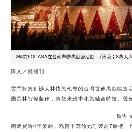
2年前FOCASA在台南舉辦馬戲節活動，7天吸引8萬人
圖文／鏡週刊
雲門舞集創辦人林懷民執導的台灣首齣馬戲帳篷定
團長林智偉製作，將幾米繪本化為融合特技、聲
廣告
團隊費時4年策劃，耗資千萬餘元訂製高7層樓、容