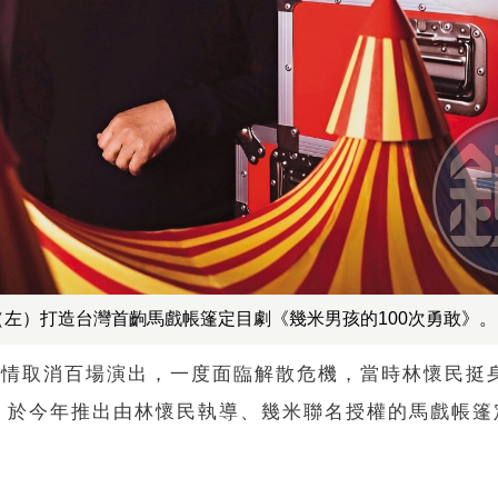
（左）打造台灣首齣馬戲帳篷定目劇《幾米男孩的100次勇敢》。
新冠疫情取消百場演出，一度面臨解散危機，當時林懷民挺
，於今年推出由林懷民執導、幾米聯名授權的馬戲帳篷