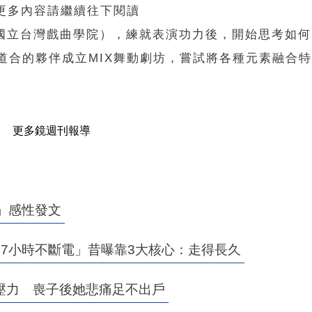
 更多內容請繼續往下閱讀
今國立台灣戲曲學院），練就表演功力後，開始思考如
同道合的夥伴成立MIX舞動劇坊，嘗試將各種元素融合
更多鏡週刊報導
」感性發文
7小時不斷電」昔曝靠3大核心：走得長久
壓力 喪子後她悲痛足不出戶