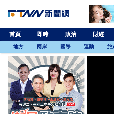
首頁
即時
政治
財經
地方
兩岸
國際
運動
旅