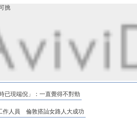
寸可挑
這時已現端倪」：一直覺得不對勁
工作人員 倫敦搭訕女路人大成功