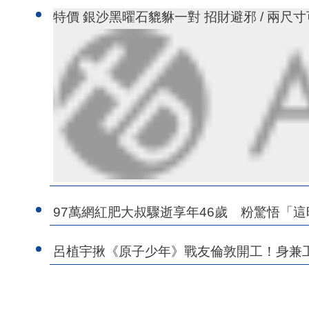
特價 銀沙黑曜石貔貅一對 招財避邪 / 兩尺
97萬網紅肥大叔驟逝享年46歲 粉驚悟「
呂植宇揪《原子少年》戰友倫敦開工！身兼