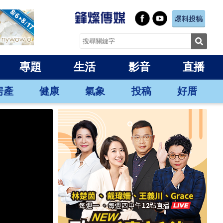
專題
生活
影音
直播
房產
健康
氣象
投稿
好厝