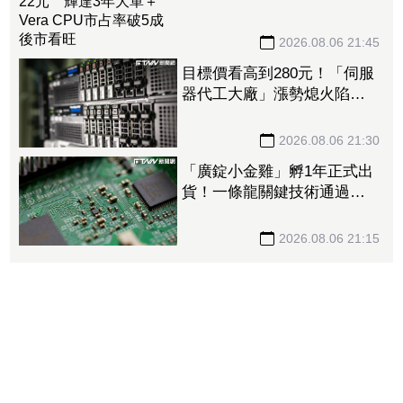
大單＋Vera CPU市占率破5成
後市看旺
2026.08.06 21:45
目標價看高到280元！「伺服
器代工大廠」漲勢熄火陷連2
跌 三大法人今出清1.1萬
張、抽回21億元
2026.08.06 21:30
「廣錠小金雞」孵1年正式出
貨！一條龍關鍵技術通過驗
證 拿下美系網通、雲端大
廠訂單
2026.08.06 21:15