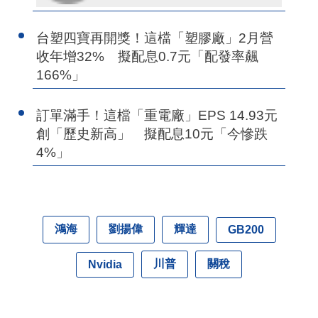
台塑四寶再開獎！這檔「塑膠廠」2月營
收年增32% 擬配息0.7元「配發率飆
166%」
訂單滿手！這檔「重電廠」EPS 14.93元
創「歷史新高」 擬配息10元「今慘跌
4%」
鴻海
劉揚偉
輝達
GB200
川普
關稅
Nvidia