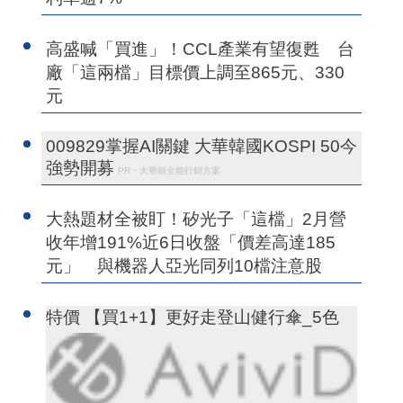
高盛喊「買進」！CCL產業有望復甦 台
廠「這兩檔」目標價上調至865元、330
元
009829掌握AI關鍵 大華韓國KOSPI 50今
強勢開募
PR・大華銀全能行銷方案
大熱題材全被盯！矽光子「這檔」2月營
收年增191%近6日收盤「價差高達185
元」 與機器人亞光同列10檔注意股
特價 【買1+1】更好走登山健行傘_5色