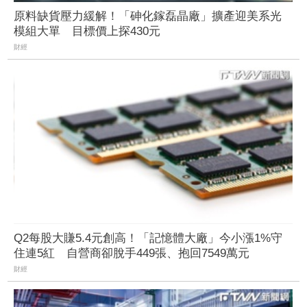
原料缺貨壓力緩解！「砷化鎵磊晶廠」擴產迎美系光
模組大單 目標價上探430元
財經
Q2每股大賺5.4元創高！「記憶體大廠」今小漲1%守
住連5紅 自營商卻脫手449張、抱回7549萬元
財經