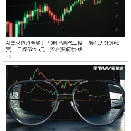
AI需求遠超產能！「8吋晶圓代工廠」 獲法人升評喊
買 目標價205元、潛在漲幅逾3成
財經