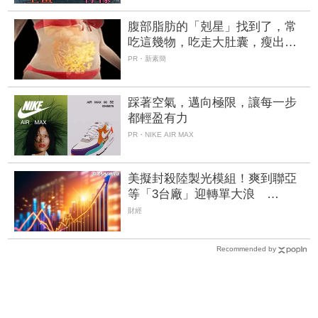
腹部脂肪的「剋星」找到了，常
吃這幾物，吃走大肚囊，瘦出小
蠻腰
PR・新素簡
踩著空氣，邁向極限，讓每一步
都輕盈有力
PR・NIKE AIR MAX
美擬封殺陸製光模組！爽到聯亞
等「3台廠」迎轉單大浪
CPO、矽光子族群全面爆發
財經
Recommended by