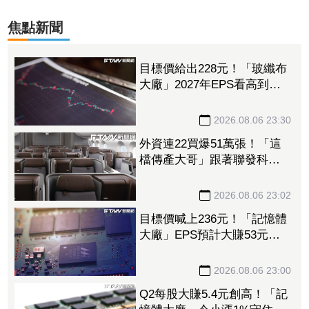
焦點新聞
目標價給出228元！「玻纖布
大廠」2027年EPS看高到
15.72元 電子材料放量＋轉
投資挹注營收
2026.08.06 23:30
外資連22買爆51萬張！「這
檔傳產大哥」跟著聯發科發
大財 打造高效通道營收創
新高
2026.08.06 23:02
目標價喊上236元！「記憶體
大廠」EPS預計大賺53元
DRAM漲50%、Flash漲30%
獲利大增
2026.08.06 23:00
Q2每股大賺5.4元創高！「記