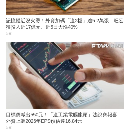
記憶體近況火燙！外資加碼「這2檔」逾5.2萬張 旺宏
獲投入近17億元、近5日大漲40%
財經
目標價喊出550元！「這工業電腦龍頭」法說會報喜
外資上調2026年EPS預估達16.84元
財經