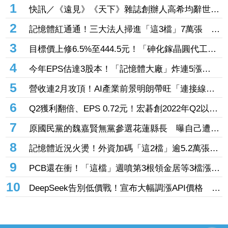
1
快訊／《遠見》《天下》雜誌創辦人高希均辭世
享耆壽90歲
2
記憶體紅通通！三大法人掃進「這3檔」7萬張 砸
229億元連4日補貨南亞科
3
目標價上修6.5%至444.5元！「砷化鎵晶圓代工
廠」7月營收創4年半新高 1.6T光通訊開始貢獻營
4
今年EPS估達3股本！「記憶體大廠」炸連5漲
收
44% 外資卻砍近1.8萬張抱回31.5億元
5
營收連2月攻頂！AI產業前景明朗帶旺「連接線束
大廠」成長 外資目標價喊上3665元
6
Q2獲利翻倍、EPS 0.72元！宏碁創2022年Q2以來
新高 9月IFA將發表AI PC新品
7
原國民黨的魏嘉賢無黨參選花蓮縣長 曝自己遭打
壓當花蓮市長水塔還被投毒「次氯酸鈉」
8
記憶體近況火燙！外資加碼「這2檔」逾5.2萬張
旺宏獲投入近17億元、近5日大漲40%
9
PCB還在衝！「這檔」週噴第3根領金居等3檔漲
停 台燿連5漲51.5%、景碩累漲48%
10
DeepSeek告別低價戰！宣布大幅調漲API價格 AI
商業化邁入新階段