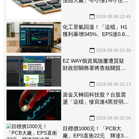
憶體大廠」今小漲1%守住連
5紅 自營商卻脫手449張、
抱回7549萬元
2026.08.06 22:45
化工景氣回溫！「這檔」H1
獲利暴增345%、EPS達0.89
元 八大公股調節逾千萬元
2026.08.06 22:30
EZ WAY個資風險屢遭質疑
財政部關務署將查核關貿公
司、檢討是否統一收費正式
委任
2026.08.06 22:13
資金又轉回科技股？台股震
盪「這檔」慘寫連4黑登弱勢
股王 國票金、潤泰新也淪
大盤刀下魂
2026.08.06 22:00
目標價1000元！「PCB大
廠」EPS直衝22元 輝達3年