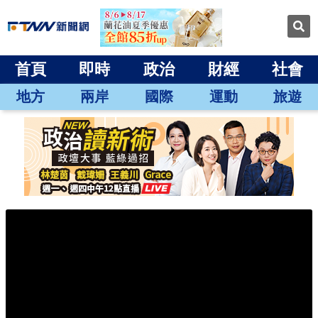
首頁
即時
政治
財經
社會
地方
兩岸
國際
運動
旅遊