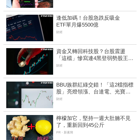
等入場
逢低加碼！台股急跌反吸金
ETF單月爆5500億
財經
資金又轉回科技股？台股震盪
「這檔」慘寫連4黑登弱勢股王
國票金、潤泰新也淪大盤刀下魂
財經
BBU族群紅綠交錯！「這2檔指標
股」亮燈領漲、台達電、光寶科
雙收紅 新普、AES也有逾2%漲
財經
幅
檸檬加它，堅持一週大肚腩不見
了，重新回到45公斤
PR・新素簡