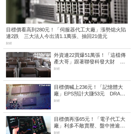
目標價看高到280元！「伺服器代工大廠」漲勢熄火陷
連2跌 三大法人今出清1.1萬張、抽回21億元
財經
外資連22買爆51萬張！「這檔傳
產大哥」跟著聯發科發大財 打
造高效通道營收創新高
財經
目標價喊上236元！「記憶體大
廠」EPS預計大賺53元 DRAM
漲50%、Flash漲30%獲利大增
財經
目標價再漲65元！「電子代工大
廠」利多不敵賣壓、盤中挫逾
1% 鴻準攻漲停逾1.3萬張買單
財經