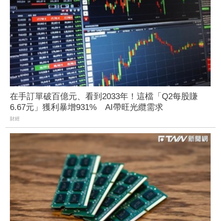
在手訂單破百億元、看到2033年！這檔「Q2每股賺
6.67元」獲利暴增931% AI帶旺光纜需求
財經