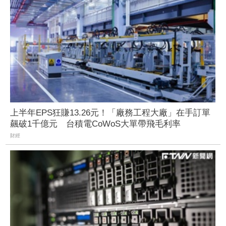
上半年EPS狂賺13.26元！「廠務工程大廠」在手訂單
飆破1千億元 台積電CoWoS大單帶飛毛利率
財經