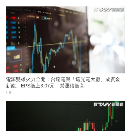
電源雙雄火力全開！台達電與「這光電大廠」成資金
新寵、EPS衝上3.07元 營運續衝高
財經