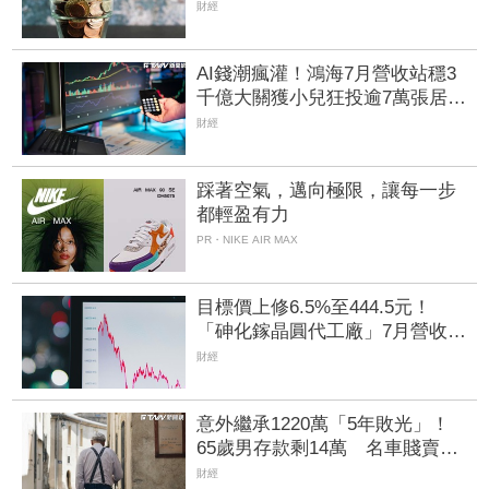
都能申請分期
財經
AI錢潮瘋灌！鴻海7月營收站穩3
千億大關獲小兒狂投逾7萬張居
冠 「這檔」單月營收首跨9千
財經
億、法說前夕吸買氣
踩著空氣，邁向極限，讓每一步
都輕盈有力
PR・NIKE AIR MAX
目標價上修6.5%至444.5元！
「砷化鎵晶圓代工廠」7月營收創
4年半新高 1.6T光通訊開始貢獻
財經
營收
意外繼承1220萬「5年敗光」！
65歲男存款剩14萬 名車賤賣也
救不了
財經