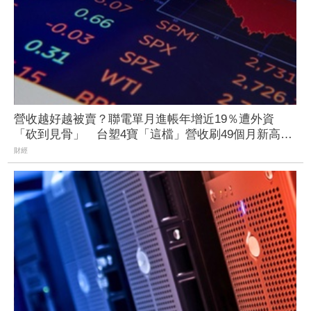
營收越好越被賣？聯電單月進帳年增近19％遭外資
「砍到見骨」 台塑4寶「這檔」營收刷49個月新高也
挨刀
財經