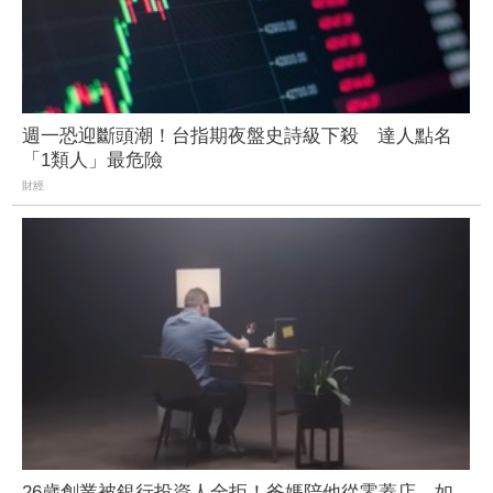
週一恐迎斷頭潮！台指期夜盤史詩級下殺 達人點名
「1類人」最危險
財經
26歲創業被銀行投資人全拒！爸媽陪他從零蓋店 如