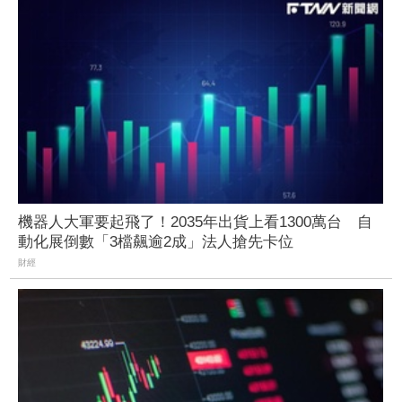
機器人大軍要起飛了！2035年出貨上看1300萬台 自
動化展倒數「3檔飆逾2成」法人搶先卡位
財經