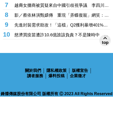
槍手先殺祖父母再闖校
7
越裔女攤商被質疑來自中國引歧視爭議 李四川抱
不平：別把政治對立帶過來
8
影／蔡依林演甄嬛傳 重現「弄蝶復寵」網笑：詭
異的以為是AI
9
先進封裝需求助攻！「這檔」Q2獲利暴增401%、
EPS 0.78元 H1營運同步創高
10
慈濟買疫苗遭詐10.6億誰該負責？不是陳時中 張
景森點名：執行長下台
top
關於我們
隱私權政策
版權宣告
讀者服務
爆料投稿
企業徵才
鋒燦傳媒股份有限公司 版權所有 Ⓒ 2023 All Rights Reserved
110台北市信義區忠孝東路四段563號14樓
電話：02-2768-9100
傳真：02-2768-9102