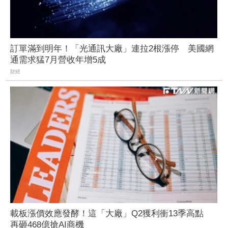
訂單滿到明年！「光通訊大廠」連拉2根漲停 美國網
通需求猛7月營收年增5成
財經
載板漲價效應發酵！這「大廠」Q2獲利衝13季高點
再砸468億搶AI商機