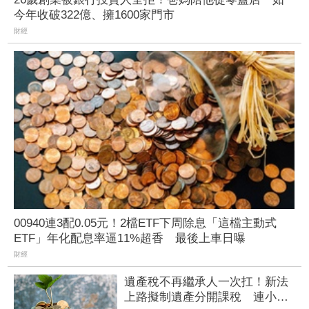
今年收破322億、擁1600家門市
財經
00940連3配0.05元！2檔ETF下周除息「這檔主動式
ETF」年化配息率逼11%超香 最後上車日曝
財經
遺產稅不再繼承人一次扛！新法
上路擬制遺產分開課稅 連小額