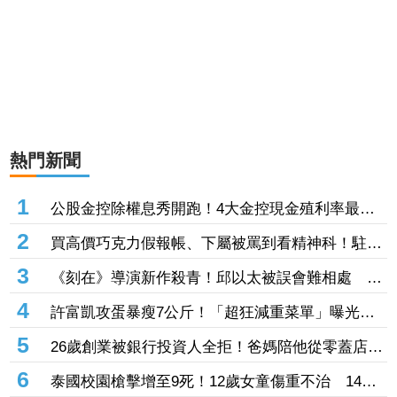
熱門新聞
1
公股金控除權息秀開跑！4大金控現金殖利率最高
3.66％ 除息日、股利一次看
2
買高價巧克力假報帳、下屬被罵到看精神科！駐日
內瓦處長爆重大醜聞 外交部收134頁申訴書啟動
3
《刻在》導演新作殺青！邱以太被誤會難相處
調查
Ni!KA萊恩遭足球重擊「正中要害」
4
許富凱攻蛋暴瘦7公斤！「超狂減重菜單」曝光
有望高雄巨蛋開唱他給答案了
5
26歲創業被銀行投資人全拒！爸媽陪他從零蓋店
如今年收破322億、擁1600家門市
6
泰國校園槍擊增至9死！12歲女童傷重不治 14歲