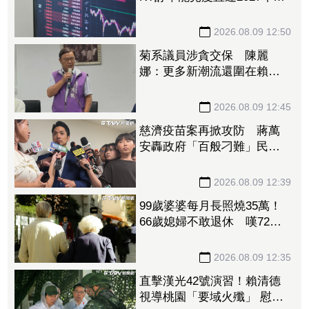
底 3奈米晶片放量、2奈米
準備接棒
2026.08.09 12:50
菊系議員涉貪交保 陳麗
娜：更多新潮流還圍在賴瑞
隆身邊等著掌權
2026.08.09 12:45
慈濟疫苗案再掀攻防 蔣萬
安轟政府「百般刁難」民間
自購：慘痛經驗不會忘記
2026.08.09 12:39
99歲婆婆每月長照燒35萬！
66歲媳婦不敢退休 嘆72歲
尪想退也「負擔不起」
2026.08.09 12:35
直擊漢光42號演習！賴清德
視導桃園「要域火殲」 慰問