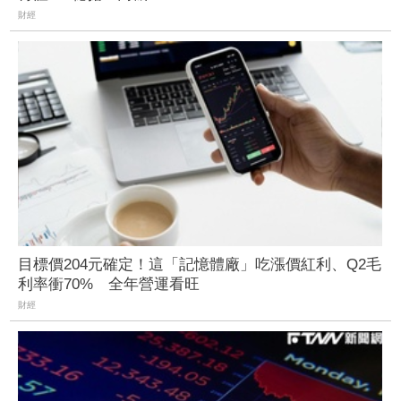
財經
目標價204元確定！這「記憶體廠」吃漲價紅利、Q2毛
利率衝70% 全年營運看旺
財經