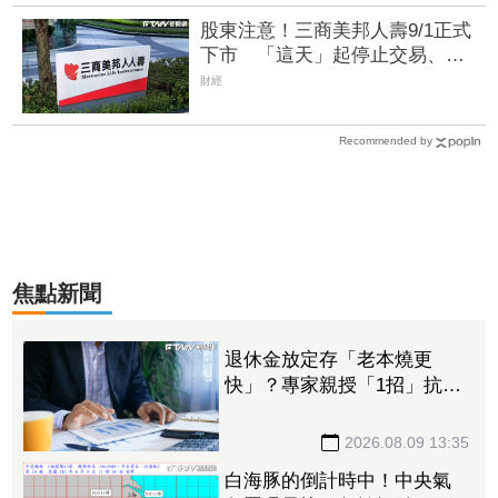
股東注意！三商美邦人壽9/1正式
下市 「這天」起停止交易、
252名千張大戶還在場內
財經
Recommended by
焦點新聞
退休金放定存「老本燒更
快」？專家親授「1招」抗通
膨 65歲股票推薦配置曝光
2026.08.09 13:35
白海豚的倒計時中！中央氣