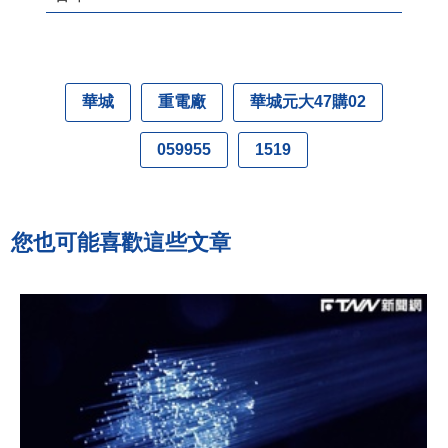
華城
重電廠
華城元大47購02
059955
1519
您也可能喜歡這些文章