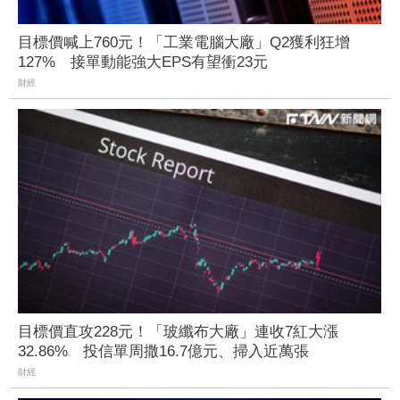
目標價喊上760元！「工業電腦大廠」Q2獲利狂增
127% 接單動能強大EPS有望衝23元
財經
目標價直攻228元！「玻纖布大廠」連收7紅大漲
32.86% 投信單周撒16.7億元、掃入近萬張
財經