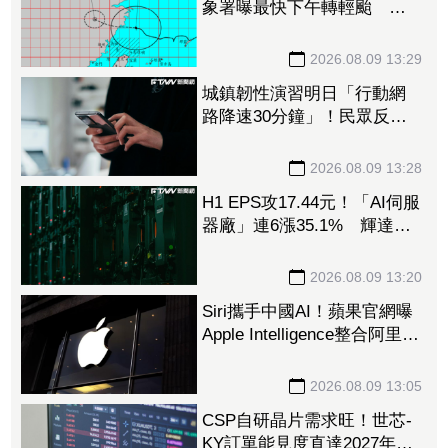
象署曝最快下午轉輕颱 但
「1地」可能出現局部大雨
2026.08.09 13:29
城鎮韌性演習明日「行動網
路降速30分鐘」！民眾反應
冷淡 美媒嘆警報聲不夠大
2026.08.09 13:28
H1 EPS攻17.44元！「AI伺服
器廠」連6漲35.1% 輝達
GB300、Vera Rubin挹注訂單
看到明年
2026.08.09 13:20
Siri攜手中國AI！蘋果官網曝
Apple Intelligence整合阿里
「千問」 手冊上線不到一
天撤了
2026.08.09 13:05
CSP自研晶片需求旺！世芯-
KY訂單能見度直達2027年