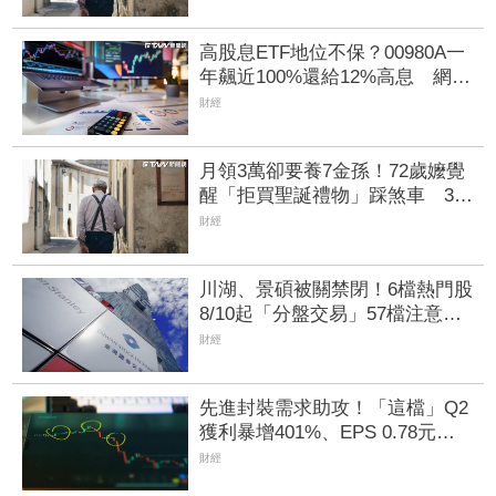
高股息ETF地位不保？00980A一
年飆近100%還給12%高息 網：
已換車等領
財經
月領3萬卻要養7金孫！72歲嬤覺
醒「拒買聖誕禮物」踩煞車 3兒
女現實反應讓她心寒
財經
川湖、景碩被關禁閉！6檔熱門股
8/10起「分盤交易」57檔注意股
名單一次看
財經
先進封裝需求助攻！「這檔」Q2
獲利暴增401%、EPS 0.78元
H1營運同步創高
財經