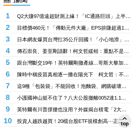
1
Q2大賺97億遠超財測上緣！「IC通路巨頭」上半年
EPS站上13元 工業與AI應用需求持續復甦加持
2
目標價460元！「傳動元件大廠」EPS拚賺超過1股
本 半導體設備需求爆發、漲價有戲
3
日本網友爆買台灣扛35公斤回國！「小心地滑」告
示牌也帶走 3萬人笑翻
4
傳石崇良、姜至剛請辭！柯文哲緩頰：重點不是誰
下台 是致癌物從哪來、油流去哪
5
跟台灣斷交19年！英特爾剛撤產線...哥斯大黎加連
2年來台參展搶半導體商機
6
陳時中稱疫苗真相逐一攤在陽光下 柯文哲：不要
臉、完全沒天良沒良心
7
這9種「包裝袋」不能回收！泡麵袋、網購破壞袋
都上榜 丟錯最高罰6000元
8
小護國神山挺不住了？八大公股撤離0052達1.1
億 3檔正2遭棄「主動式天公號」也中槍
9
英特爾有川普撐腰也沒用？外媒揭台積電「2大護
城河」逼退轉單：客戶不敢得罪
10
投資人越跌越買！20檔台股ETF規模創高⋯正二、
top
市值、主動式齊吸金 「這檔正2」今年績效飆