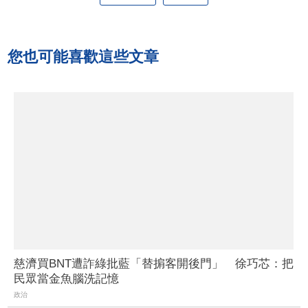
您也可能喜歡這些文章
慈濟買BNT遭詐綠批藍「替掮客開後門」 徐巧芯：把
民眾當金魚腦洗記憶
政治