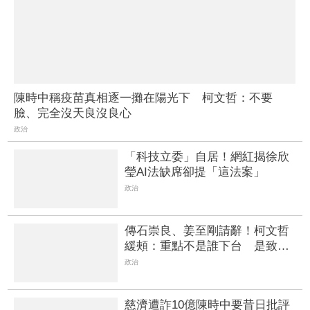
陳時中稱疫苗真相逐一攤在陽光下 柯文哲：不要
臉、完全沒天良沒良心
政治
「科技立委」自居！網紅揭徐欣
瑩AI法缺席卻提「這法案」
政治
傳石崇良、姜至剛請辭！柯文哲
緩頰：重點不是誰下台 是致癌
物從哪來、油流去哪
政治
慈濟遭詐10億陳時中要昔日批評