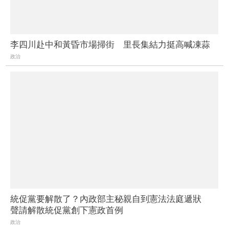
李四川赴中和黃昏市場掃街 里長集結力挺高喊凍蒜
政治
統促黨要解散了？內政部主秘親自到憲法法庭遞狀
聲請解散統促黨創下憲政首例
政治