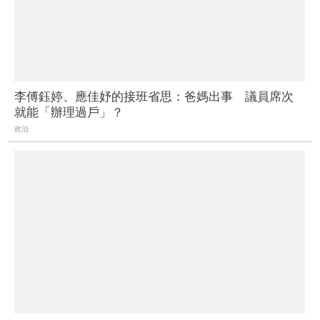
李傅鈺婷、應佳妤的接班省思：爸媽出事 議員席次
就能「辦理過戶」？
政治