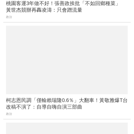
桃園客運3年做不好！張善政挨批「不如回鄉種菜」
黃世杰競辦再轟凌濤：只會蹭流量
政治
柯志恩民調「僅輸賴瑞隆0.6％」大翻車！黃敬雅爆T台
改稿不演了：自導自嗨自演三部曲
政治