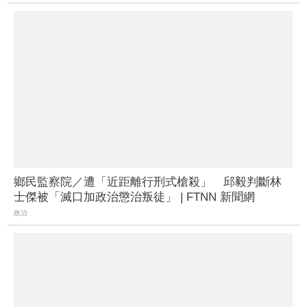
鄉民監察院／遭「近距離行刑式槍殺」 邱毅判斷林
士傑被「滅口加政治懲治叛徒」 | FTNN 新聞網
政治