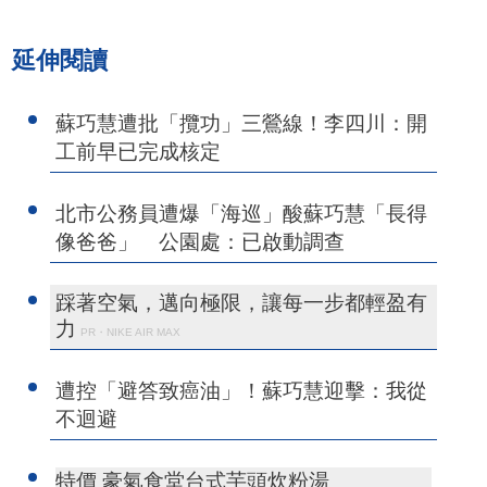
延伸閱讀
蘇巧慧遭批「攬功」三鶯線！李四川：開
工前早已完成核定
北市公務員遭爆「海巡」酸蘇巧慧「長得
像爸爸」 公園處：已啟動調查
踩著空氣，邁向極限，讓每一步都輕盈有
力
PR・NIKE AIR MAX
遭控「避答致癌油」！蘇巧慧迎擊：我從
不迴避
特價 豪氣食堂台式芋頭炊粉湯