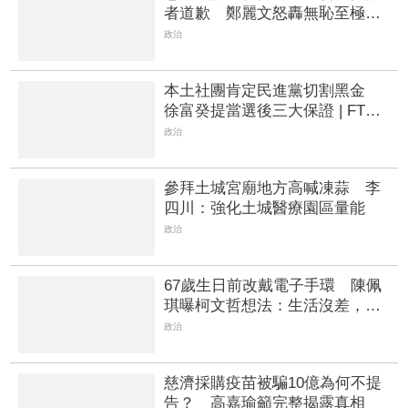
者道歉 鄭麗文怒轟無恥至極：
你們該向全民下跪
政治
本土社團肯定民進黨切割黑金
徐富癸提當選後三大保證 | FTNN
新聞網
政治
參拜土城宮廟地方高喊凍蒜 李
四川：強化土城醫療園區量能
政治
67歲生日前改戴電子手環 陳佩
琪曝柯文哲想法：生活沒差，只
是更羞辱更強
政治
慈濟採購疫苗被騙10億為何不提
告？ 高嘉瑜籲完整揭露真相