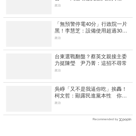
政治
「無預警停電40分」行政院一片
黑！李慧芝：設備使用超過30
年、盼立院速審預算
政治
台東選戰翻盤？蔡英文親接主委
力挺陳瑩 尹乃菁：這招不尋常
政治
吳崢「又不是我逼你吃」挨轟！
柯文哲：顯露民進黨本性 你有
覺得奇怪？
政治
Recommended by