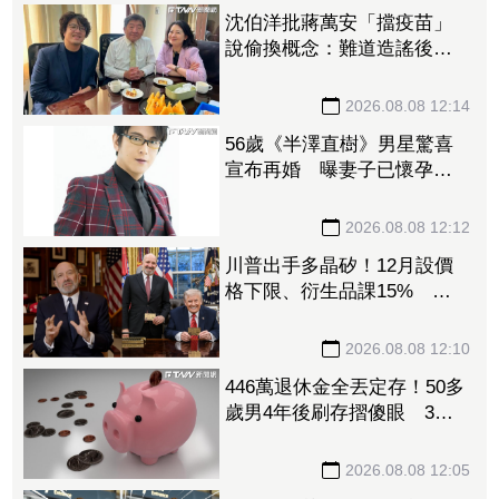
沈伯洋批蔣萬安「擋疫苗」
說偷換概念：難道造謠後不
用負責？
2026.08.08 12:14
56歲《半澤直樹》男星驚喜
宣布再婚 曝妻子已懷孕將
升格新手爸
2026.08.08 12:12
川普出手多晶矽！12月設價
格下限、衍生品課15% 盧
特尼克：防中國傾銷
2026.08.08 12:10
446萬退休金全丟定存！50多
歲男4年後刷存摺傻眼 3年
利息僅1067元
2026.08.08 12:05