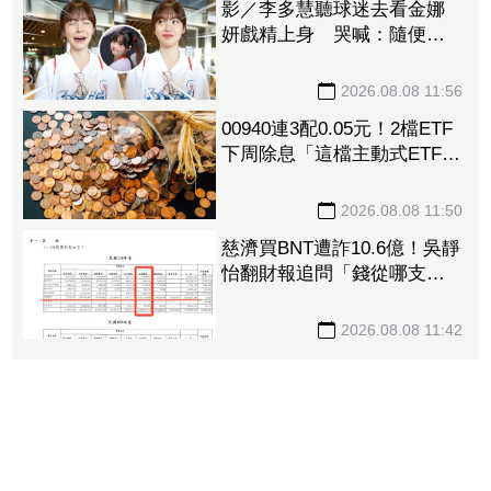
影／李多慧聽球迷去看金娜
妍戲精上身 哭喊：隨便！
你們的人生是你們的
2026.08.08 11:56
00940連3配0.05元！2檔ETF
下周除息「這檔主動式ETF」
年化配息率逼11%超香 最
後上車日曝
2026.08.08 11:50
慈濟買BNT遭詐10.6億！吳靜
怡翻財報追問「錢從哪支
出」：核銷不會出問題嗎
2026.08.08 11:42