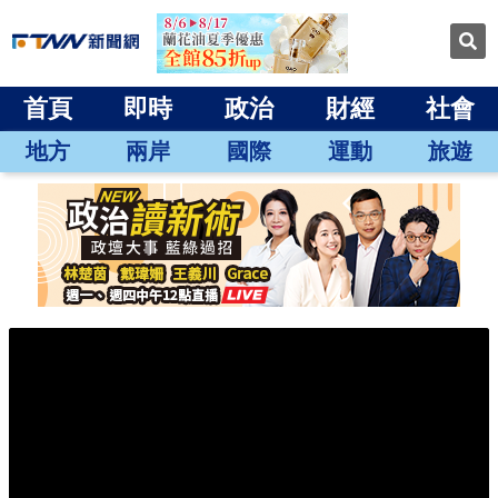
首頁
即時
政治
財經
社會
地方
兩岸
國際
運動
旅遊