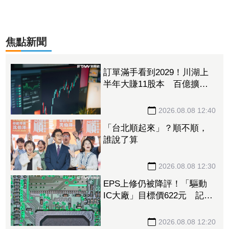
焦點新聞
訂單滿手看到2029！川湖上
半年大賺11股本 百億擴產
計畫提前開跑
2026.08.08 12:40
「台北順起來」？順不順，
誰說了算
2026.08.08 12:30
EPS上修仍被降評！「驅動
IC大廠」目標價622元 記憶
體、晶圓代工、封測3大成本
壓力浮現
2026.08.08 12:20