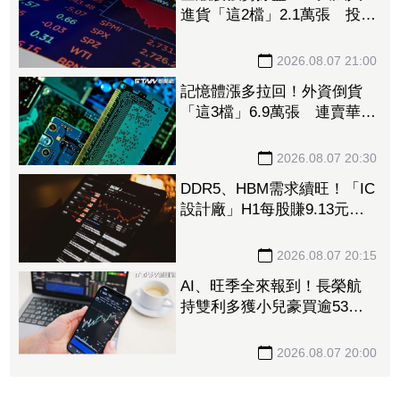
進貨「這2檔」2.1萬張 投
8.54億元連12日進場三商壽
2026.08.07 21:00
記憶體漲多拉回！外資倒貨
「這3檔」6.9萬張 連賣華邦
電2天捲102億元
2026.08.07 20:30
DDR5、HBM需求續旺！「IC
設計廠」H1每股賺9.13元
董座：搶晶圓產能比毛利率
更重要
2026.08.07 20:15
AI、旺季全來報到！長榮航
持雙利多獲小兒豪買逾53萬
張成寵兒 「這檔」前7月營
收狂超去年全年也獲青睞
2026.08.07 20:00