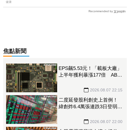
健康
Recommended by
焦點新聞
EPS飆5.53元！「載板大廠」
上半年獲利暴漲177倍 ABF
漲50%、BT漲70%毛利衝高
2026.08.07 22:15
二度延發股利創史上首例！
緯創炸6.4萬張連跌3日登弱勢
股王 金管會要求集保、證
交所了解
2026.08.07 22:00