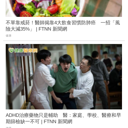
不單靠戒菸！醫師揭靠4大飲食習慣防肺癌 一招「風
險大減35%」 | FTNN 新聞網
健康
ADHD治療藥物只是輔助 醫：家庭、學校、醫療和早
期篩檢缺一不可 | FTNN 新聞網