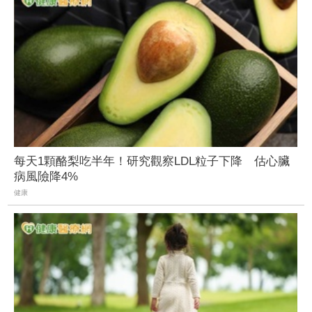
每天1顆酪梨吃半年！研究觀察LDL粒子下降 估心臟
病風險降4%
健康