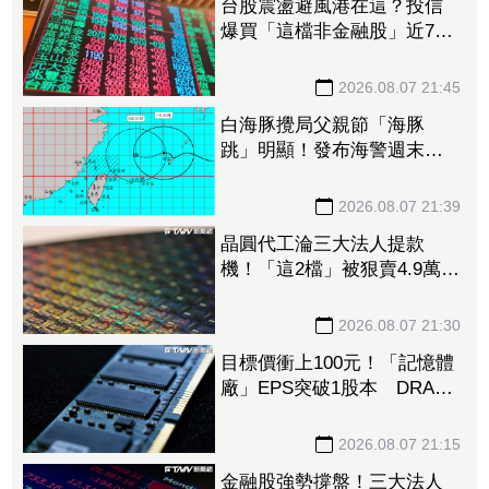
台股震盪避風港在這？投信
爆買「這檔非金融股」近7千
張居冠 第一金連17買同步
上榜
2026.08.07 21:45
白海豚攪局父親節「海豚
跳」明顯！發布海警週末影
響最劇 專家：外圍雨帶今
晚進入陸地
2026.08.07 21:39
晶圓代工淪三大法人提款
機！「這2檔」被狠賣4.9萬
張 聯電中刀失血38.2億元跌
4.53%
2026.08.07 21:30
目標價衝上100元！「記憶體
廠」EPS突破1股本 DRAM
大漲45%＋合作美光獲利迎
轉機
2026.08.07 21:15
金融股強勢撐盤！三大法人