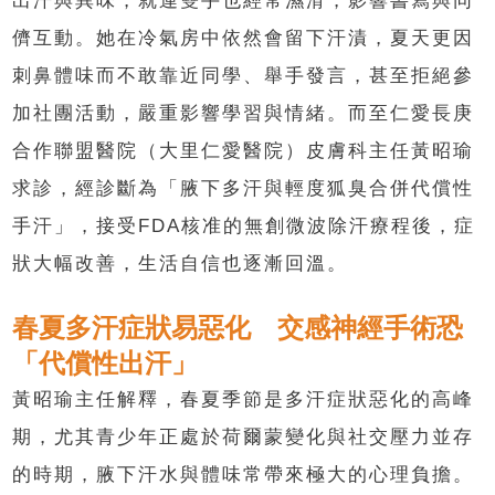
出汗與異味，就連雙手也經常濕滑，影響書寫與同
儕互動。她在冷氣房中依然會留下汗漬，夏天更因
刺鼻體味而不敢靠近同學、舉手發言，甚至拒絕參
加社團活動，嚴重影響學習與情緒。而至仁愛長庚
合作聯盟醫院（大里仁愛醫院）皮膚科主任黃昭瑜
求診，經診斷為「腋下多汗與輕度狐臭合併代償性
手汗」，接受FDA核准的無創微波除汗療程後，症
狀大幅改善，生活自信也逐漸回溫。
春夏多汗症狀易惡化 交感神經手術恐
「代償性出汗」
黃昭瑜主任解釋，春夏季節是多汗症狀惡化的高峰
期，尤其青少年正處於荷爾蒙變化與社交壓力並存
的時期，腋下汗水與體味常帶來極大的心理負擔。