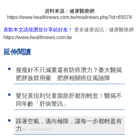
資料來源：健康醫療網
https://www.healthnews.com.tw/readnews.php?id=65074
喜歡本文請按讚並分享給好友！
更多健康資訊：健康醫療網
https://www.healthnews.com.tw
延伸閱讀
瘦瘦針不只減重還有防癌潛力？臺大醫揭
肥胖族群用藥 肥胖相關癌症風險降
嬰兒黃疸到兒童脂肪肝都別輕忽！醫揭不
同年齡「肝病警訊」
踩著空氣，邁向極限，讓每一步都輕盈有
力
PR・NIKE AIR MAX