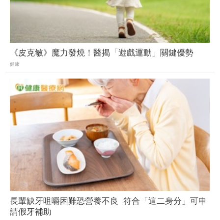
《皮克敏》魔力發燒！醫揭「遊戲運動」關鍵優勢
健康
長輩缺牙咀嚼困難恐營養不良 符合「這二身分」可申
請假牙補助