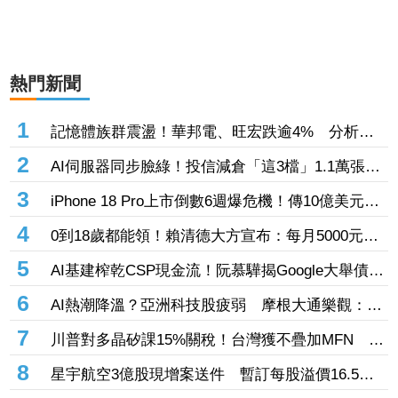
熱門新聞
1
記憶體族群震盪！華邦電、旺宏跌逾4% 分析師
點名「這2檔」多頭：布局看技術面
2
AI伺服器同步臉綠！投信減倉「這3檔」1.1萬張
投信連砍緯創2刀帶走18.96億元
3
iPhone 18 Pro上市倒數6週爆危機！傳10億美元晶
片卡封裝「躺在廠房」 恐面臨庫存不足
4
0到18歲都能領！賴清德大方宣布：每月5000元成
長津貼 婚、產假全面加碼
5
AI基建榨乾CSP現金流！阮慕驊揭Google大舉債衝
擊
6
AI熱潮降溫？亞洲科技股疲弱 摩根大通樂觀：長
期投資趨勢未變
7
川普對多晶矽課15%關稅！台灣獲不疊加MFN 行
政院：對台影響有限
8
星宇航空3億股現增案送件 暫訂每股溢價16.5
元、預計募資49.5億元