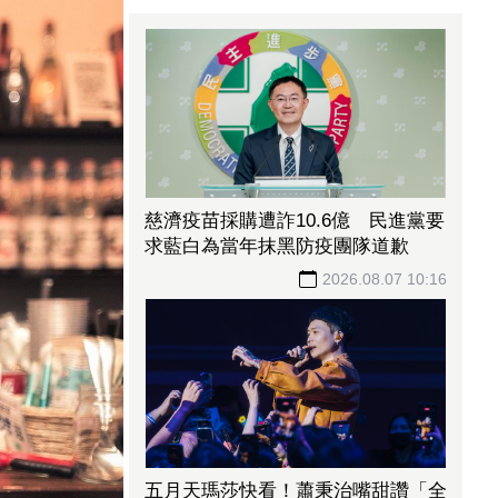
慈濟疫苗採購遭詐10.6億 民進黨要
求藍白為當年抹黑防疫團隊道歉
2026.08.07 10:16
五月天瑪莎快看！蕭秉治嘴甜讚「全