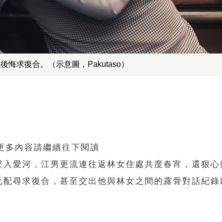
求復合。（示意圖，Pakutaso）
 更多內容請繼續往下閱讀
墜入愛河，江男更流連往返林女住處共度春宵，還狠心
元配尋求復合，甚至交出他與林女之間的露骨對話紀錄