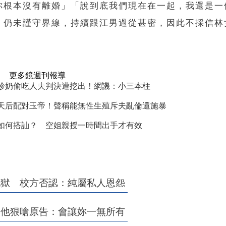
你根本沒有離婚」「說到底我們現在在一起，我還是一
，仍未謹守界線，持續跟江男過從甚密，因此不採信林
更多鏡週刊報導
珍奶偷吃人夫判決遭挖出！網譏：小三本柱
天后配對玉帝！聲稱能無性生殖斥夫亂倫還施暴
如何搭訕？ 空姐親授一時間出手才有效
地獄 校方否認：純屬私人恩怨
 他狠嗆原告：會讓妳一無所有