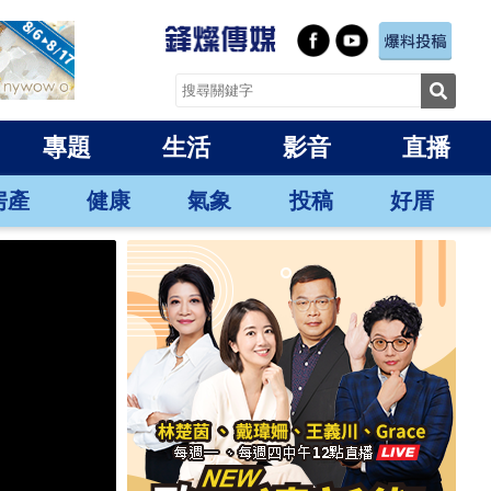
專題
生活
影音
直播
房產
健康
氣象
投稿
好厝