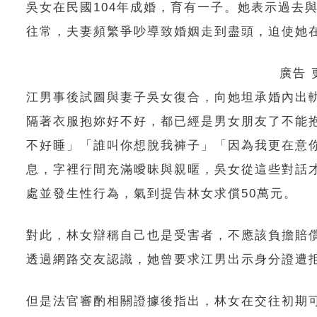
吳女在民國104年成婚，育有一子。她表示過去
往常，夫妻頻繁爭吵導致婚姻走到盡頭，迫使她
廣告
江男事後試圖與妻子吳女復合，向她坦承婚內出軌
隔著衣服抱妳好不好，都已經是男女朋友了不能
不好睡」「誰叫你想脫我褲子」「因為我更在意
息，字裡行間充滿曖昧與親暱，吳女從這些對話
處並發生性行為，氣到提告林女求償50萬元。
對此，林女辯稱自己也是受害者，不應該負擔賠
透過網路交友認識，她曾要求江男出示身分證遭
但是法官審酌相關證據後指出，林女在交往初期可