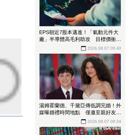
EPS朝近7股本邁進！「氣動元件大
廠」半導體高毛利助攻 目標價衝
1700元
2026.08.07 09:40
湯姆霍蘭德、千黛亞傳低調完婚！外
媒曝婚禮時間地點 僅邀至親好友見
證幸福
2026.08.07 09:34