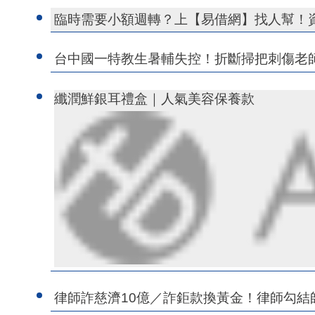
臨時需要小額週轉？上【易借網】找人幫！
台中國一特教生暑輔失控！折斷掃把刺傷老
纖潤鮮銀耳禮盒｜人氣美容保養款
律師詐慈濟10億／詐鉅款換黃金！律師勾