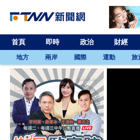
首頁
即時
政治
財經
地方
兩岸
國際
運動
旅