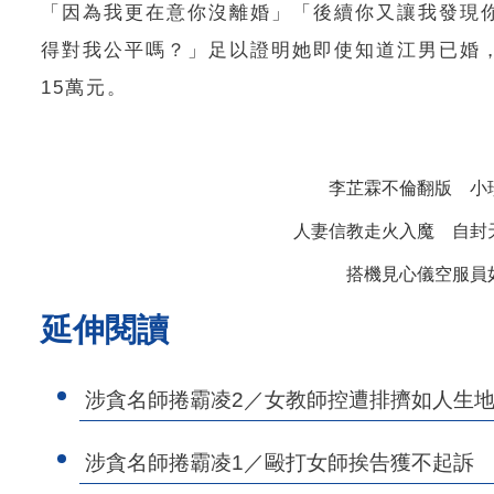
「因為我更在意你沒離婚」「後續你又讓我發現
得對我公平嗎？」足以證明她即使知道江男已婚
15萬元。
李芷霖不倫翻版 小
人妻信教走火入魔 自封
搭機見心儀空服員
延伸閱讀
涉貪名師捲霸凌2／女教師控遭排擠如人生
涉貪名師捲霸凌1／毆打女師挨告獲不起訴