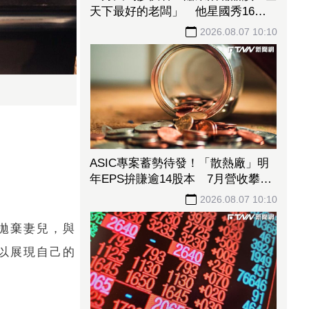
天下最好的老闆」 他星國秀16蹲
失敗
2026.08.07 10:10
ASIC專案蓄勢待發！「散熱廠」明
年EPS拚賺逾14股本 7月營收攀升
116%
2026.08.07 10:10
拋棄妻兒，與
以展現自己的