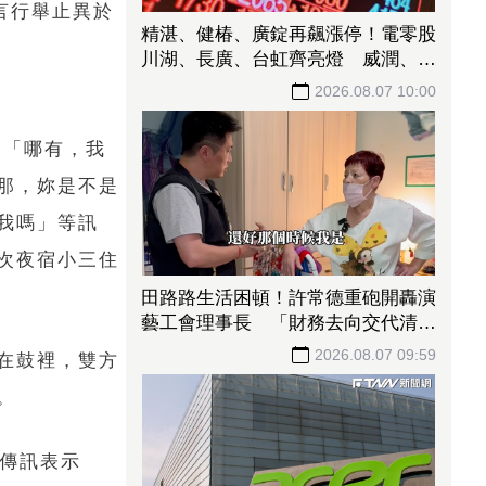
言行舉止異於
精湛、健椿、廣錠再飆漲停！電零股
川湖、長廣、台虹齊亮燈 威潤、承
啟、永擎攻頂鎖不住
2026.08.07 10:00
含「哪有，我
那，妳是不是
我嗎」等訊
次夜宿小三住
田路路生活困頓！許常德重砲開轟演
藝工會理事長 「財務去向交代清
楚」
2026.08.07 09:59
在鼓裡，雙方
。
別傳訊表示