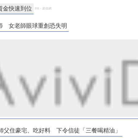
資金快速到位
PR・易借網
師 女老師眼球重創恐失明
結師父住豪宅、吃好料 下令信徒「三餐喝精油」