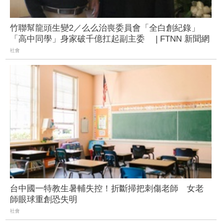
竹聯幫龍頭生變2／么么治喪委員會「全白創紀錄」
「高中同學」身家破千億扛起副主委 | FTNN 新聞網
社會
台中國一特教生暑輔失控！折斷掃把刺傷老師 女老
師眼球重創恐失明
社會