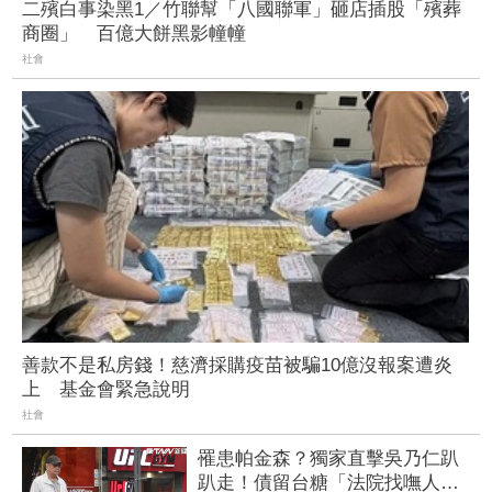
二殯白事染黑1／竹聯幫「八國聯軍」砸店插股「殯葬
商圈」 百億大餅黑影幢幢
社會
善款不是私房錢！慈濟採購疫苗被騙10億沒報案遭炎
上 基金會緊急說明
社會
罹患帕金森？獨家直擊吳乃仁趴
趴走！債留台糖「法院找嘸人的