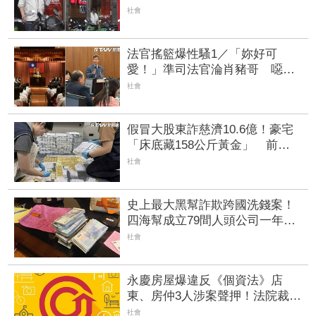
那8天」 神清氣爽現身高檔健身
社會
房
法官搖籃爆性騷1／「妳好可
愛！」準司法官淪肖豬哥 噁摸
正妹同學「從KTV到宿舍」
社會
假冒大股東詐慈濟10.6億！豪宅
「床底藏158公斤黃金」 前律
師公會理事長等17人起訴
社會
史上最大黑幫詐欺跨國洗錢案！
四海幫成立79間人頭公司一年漂
白84億元
社會
永慶房屋爆違反《個資法》店
東、房仲3人涉案聲押！法院裁定
全數交保 檢警查扣電磁設備
社會