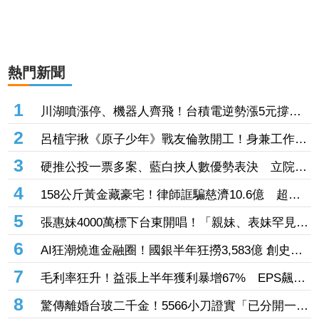
熱門新聞
1
川湖噴漲停、機器人齊飛！台積電逆勢漲5元撐
盤 台股高開低走跌170點失守季線
2
呂植宇揪《原子少年》戰友倫敦開工！身兼工作人
員 倫敦搭訕女路人大成功
3
硬推公投一票多案、藍白挾人數優勢表決 立院決
議逕付二讀
4
158公斤黃金藏豪宅！律師誆騙慈濟10.6億 超奢
生活曝光：名車代步、鮑魚擺滿金庫
5
張惠妹4000萬標下台東開唱！「親妹、表妹罕見合
體」 尷尬：我們有生鏽嗎
6
AI狂潮燒進金融圈！國銀半年狂撈3,583億 創史上