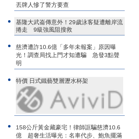
丟牌人慘了警方要查
基隆大武崙傳意外！29歲泳客疑遭離岸流
捲走 9級強風阻搜救
慈濟遭詐10.6億「多年未報案」原因曝
光！調查局找上門才知遭騙 急發3點聲
明
特價 日式鐵藝雙層瀝水杯架
158公斤黃金藏豪宅！律師誆騙慈濟10.6
億 超奢生活曝光：名車代步、鮑魚擺滿