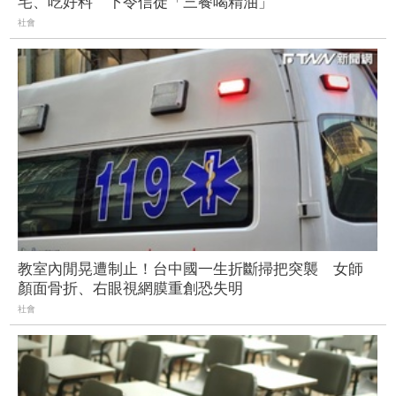
宅、吃好料 下令信徒「三餐喝精油」
社會
教室內閒晃遭制止！台中國一生折斷掃把突襲 女師
顏面骨折、右眼視網膜重創恐失明
社會