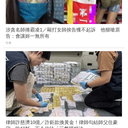
涉貪名師捲霸凌1／毆打女師挨告獲不起訴 他狠嗆原
告：會讓妳一無所有
社會
律師詐慈濟10億／詐鉅款換黃金！律師勾結師父住豪