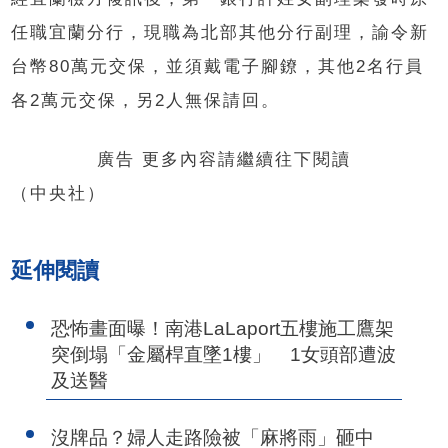
任職宜蘭分行，現職為北部其他分行副理，諭令新
台幣80萬元交保，並須戴電子腳鐐，其他2名行員
各2萬元交保，另2人無保請回。
廣告 更多內容請繼續往下閱讀
（中央社）
延伸閱讀
恐怖畫面曝！南港LaLaport五樓施工鷹架
突倒塌「金屬桿直墜1樓」 1女頭部遭波
及送醫
沒牌品？婦人走路險被「麻將雨」砸中