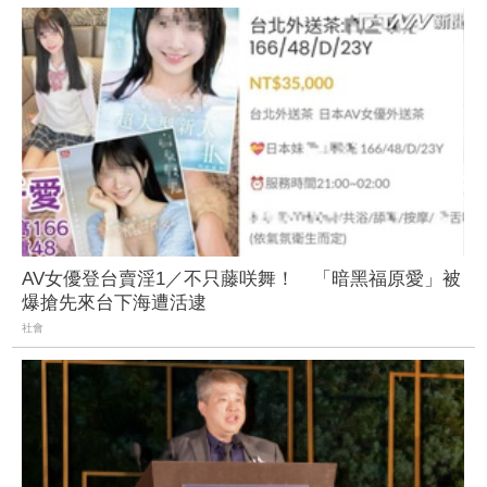
AV女優登台賣淫1／不只藤咲舞！ 「暗黑福原愛」被
爆搶先來台下海遭活逮
社會