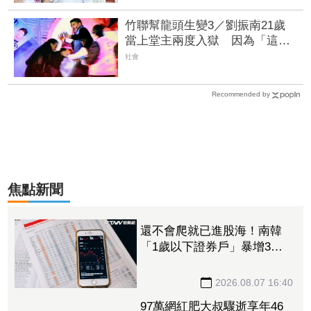
竹聯幫龍頭生變3／劉振南21歲
當上堂主兩度入獄 因為「這件
事」扭轉形象 | FTNN 新聞網
社會
Recommended by
焦點新聞
還不會爬就已進股海！南韓
「1歲以下證券戶」暴增3
倍 美股ETF成熱門標的
2026.08.07 16:40
97萬網紅肥大叔驟逝享年46