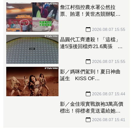
案」原因曝光！調查局找上
門才知遭騙 急發3點聲明
2026.08.07 16:04
詹江村指控農水署公然拉
票、賄選！黃世杰競辦駁
斥：扭曲事實、刻意政治化
2026.08.07 15:55
晶圓代工齊遭殺！「這檔」
連5漲後回檔炸21.6萬張 聯
電苦吞連2跌噴16.4萬張
2026.08.07 15:55
影／媽咪們駕到！夏日神曲
誕生 KISS OF
LIFE〈Sweat〉火辣回歸
2026.08.07 15:44
影／金佳垠實戰旗袍3萬高價
標出！得標者竟送還給她