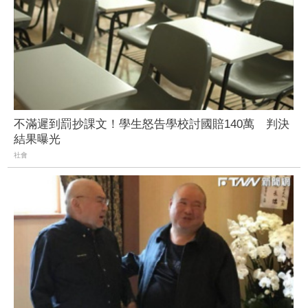
不滿遲到罰抄課文！學生怒告學校討國賠140萬 判決
結果曝光
社會