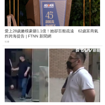
愛上28歲嫩模豪砸1.1億！她卻百般疏遠 62歲富商氣
炸跨海提告 | FTNN 新聞網
社會