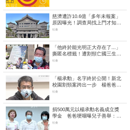
慈濟遭詐10.6億「多年未報案」
原因曝光！調查局找上門才知遭
騙 急發3點聲明
社會
「他終於能光明正大存在了...」
撕匿名標籤！遭割頸亡國三生
「楊承勳」真名解禁 乾妹法庭
社會
抗辯引眾怒
「楊承勳」名字終於公開！新北
校園割頸案跨出一步 楊爸爸忍
痛前行：會把答應他的事完成
社會
捐500萬元以楊承勳名義成立獎
學金 爸爸哽咽曝兒子善舉：他
那麼喜歡幫助別人
社會