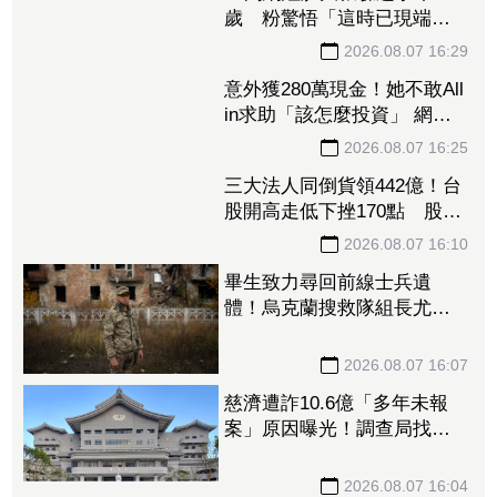
歲 粉驚悟「這時已現端
倪」：一直覺得不對勁
2026.08.07 16:29
意外獲280萬現金！她不敢All
in求助「該怎麼投資」 網一
面倒建議：專心存0050就好
2026.08.07 16:25
三大法人同倒貨領442億！台
股開高走低下挫170點 股民
驚：大哥你怎麼逃了
2026.08.07 16:10
畢生致力尋回前線士兵遺
體！烏克蘭搜救隊組長尤科
夫陣亡 妻子悲痛證實
2026.08.07 16:07
慈濟遭詐10.6億「多年未報