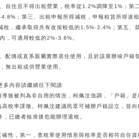
、自住且不得出租營業，稅率從1.2%調降至1%；第
-4.8%；第三、出租申報所得減稅，申報租賃所得達
有減稅，繼承取得共有改按較低的1.5%-2.4%；第五
，可適用較低的2%-3.6%。
人、配偶或直系親屬實際居住使用，且於該屋辦竣戶籍
三，無出租或供營業使用。
 更多內容請繼續往下閱讀
籍導致被判為非自用的情況，柯佩汶強調，「戶籍」是
臨高稅率課徵。柯佩汶建議民眾可補辦戶籍設立，並向
件，已繳者核准後也能辦理退稅。
正確性，第一，查稅單使用情形與稅率是否相符自住資