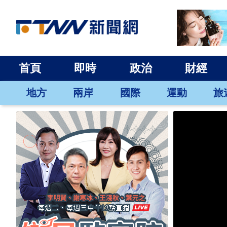
首頁
即時
政治
財經
地方
兩岸
國際
運動
旅