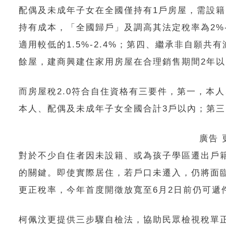
配偶及未成年子女在全國僅持有1戶房屋，需設籍
持有成本，「全國歸戶」及調高其法定稅率為2%
適用較低的1.5%-2.4%；第四、繼承非自願共
餘屋，建商興建住家用房屋在合理銷售期間2年以內
而房屋稅2.0符合自住資格有三要件，第一，本
本人、配偶及未成年子女全國合計3戶以內；第
廣告
對於不少自住者因未設籍、或為孩子學區遷出戶
的關鍵。即使實際居住，若戶口未遷入，仍將面
更正稅率，今年首度開徵放寬至6月2日前仍可遞
柯佩汶更提供三步驟自檢法，協助民眾檢視稅單