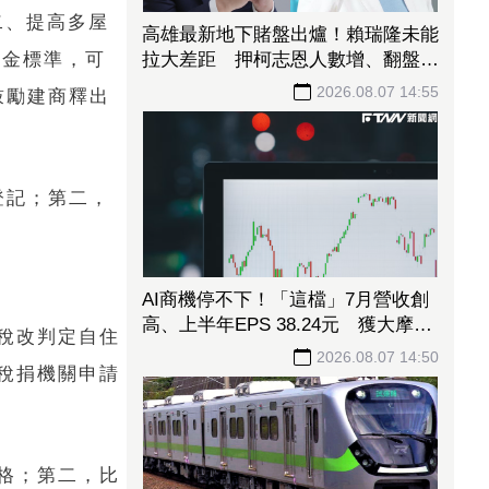
二、提高多屋
高雄最新地下賭盤出爐！賴瑞隆未能
拉大差距 押柯志恩人數增、翻盤仍
租金標準，可
有變數
2026.08.07 14:55
、鼓勵建商釋出
登記；第二，
AI商機停不下！「這檔」7月營收創
高、上半年EPS 38.24元 獲大摩喊
稅改判定自住
買、12000元目標價
2026.08.07 14:50
稅捐機關申請
格；第二，比