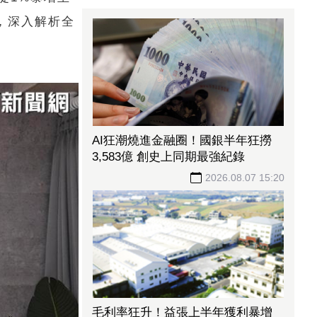
汶，深入解析全
AI狂潮燒進金融圈！國銀半年狂撈
3,583億 創史上同期最強紀錄
2026.08.07 15:20
毛利率狂升！益張上半年獲利暴增