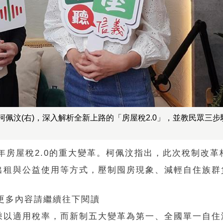
書柯佩汶(右)，深入解析全新上路的「房屋稅2.0」，並教民眾三
5年房屋稅2.0的重大變革。柯佩汶指出，此次稅制改革
出租與公益使用等方式，壓制囤房現象、減輕自住族群
 更多內容請繼續往下閱讀
乘以適用稅率，而新制五大變革為第一、全國單一自住