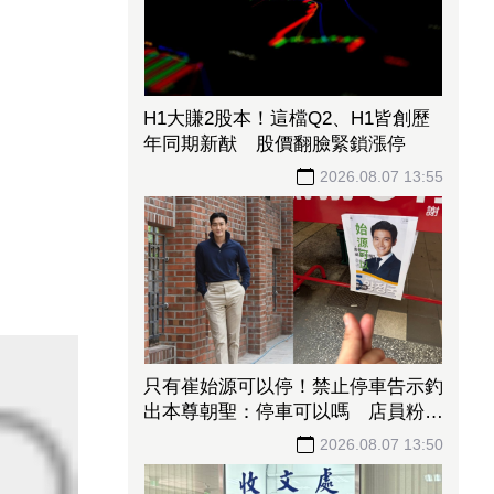
H1大賺2股本！這檔Q2、H1皆創歷
年同期新猷 股價翻臉緊鎖漲停
2026.08.07 13:55
只有崔始源可以停！禁止停車告示釣
出本尊朝聖：停車可以嗎 店員粉絲
嚇傻
2026.08.07 13:50