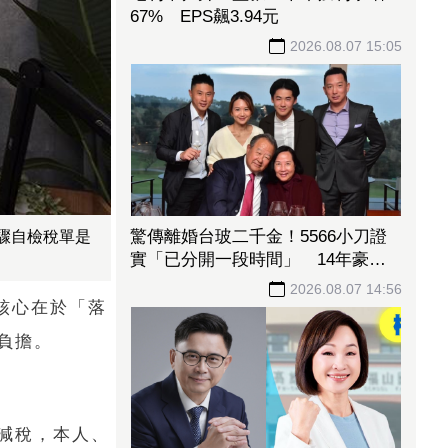
67% EPS飆3.94元
2026.08.07 15:05
驚傳離婚台玻二千金！5566小刀證
步驟自檢稅單是
實「已分開一段時間」 14年豪門
婚告終
2026.08.07 14:56
核心在於「落
負擔。
減稅，本人、