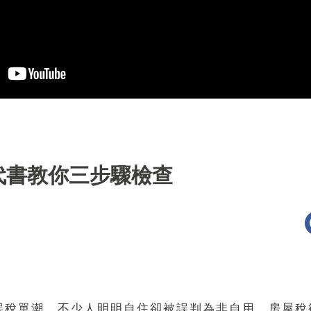
代書教你三步驟檢查
誤稅單潮，不少人明明自住卻被誤判為非自用，房屋稅