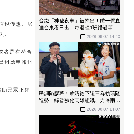
台鐵「神秘夜車」被挖出！睡一覺直
值稅優惠、房
達台東看日出 每週僅1班錯過等下
失。」
週
2026.08.07 14:40
或者是有符合
出租應申報租
協助民眾正確
民調陷膠著！賴清德下週三為賴瑞隆
造勢 綠營強化高雄組織、力保南臺
灣不失
2026.08.07 14:07