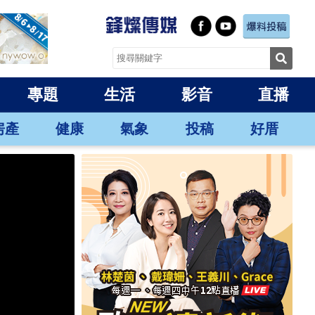
專題
生活
影音
直播
房產
健康
氣象
投稿
好厝