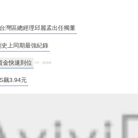
前台灣區總經理邱麗孟出任獨董
 創史上同期最強紀錄
資金快速到位
PR・易借網
飆3.94元