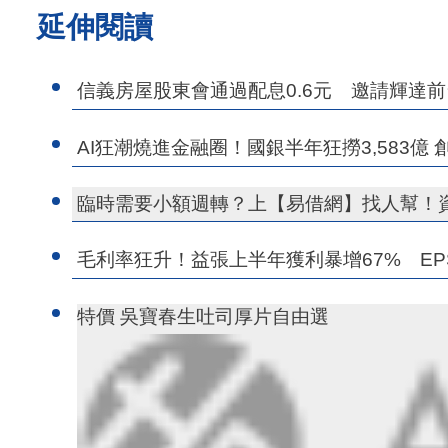
延伸閱讀
信義房屋股東會通過配息0.6元 邀請輝達
AI狂潮燒進金融圈！國銀半年狂撈3,583億
臨時需要小額週轉？上【易借網】找人幫！
毛利率狂升！益張上半年獲利暴增67% EPS
特價 吳寶春生吐司厚片自由選