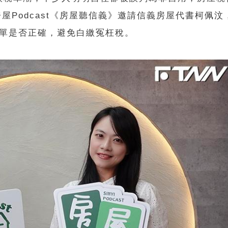
房屋Podcast《房屋聽信義》邀請信義房屋代書柯佩
稅單是否正確，避免白繳冤枉稅。