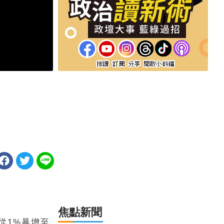
焦點新聞
從1%暴增至