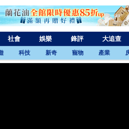
社會
娛樂
鋒評
大追查
遊
科技
新奇
寵物
產業