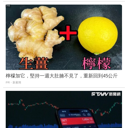
檸檬加它，堅持一週大肚腩不見了，重新回到45公斤
PR・新素簡