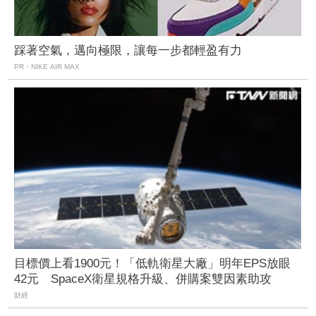
踩著空氣，邁向極限，讓每一步都輕盈有力
PR・NIKE AIR MAX
目標價上看1900元！「低軌衛星大廠」明年EPS放眼
42元 SpaceX衛星規格升級、併購案雙因素助攻
財經