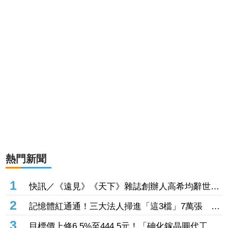
熱門新聞
1
快訊／《遠見》《天下》雜誌創辦人高希均辭世
享耆壽90歲
2
記憶體紅通通！三大法人掃進「這3檔」7萬張 砸
229億元連4日補貨南亞科
3
目標價上修6.5%至444.5元！「砷化鎵晶圓代工