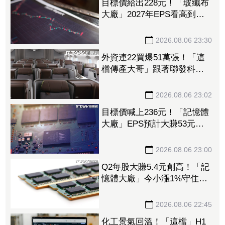
目標價給出228元！「玻纖布
大廠」2027年EPS看高到
15.72元 電子材料放量＋轉
投資挹注營收
2026.08.06 23:30
外資連22買爆51萬張！「這
檔傳產大哥」跟著聯發科發
大財 打造高效通道營收創
新高
2026.08.06 23:02
目標價喊上236元！「記憶體
大廠」EPS預計大賺53元
DRAM漲50%、Flash漲30%
獲利大增
2026.08.06 23:00
Q2每股大賺5.4元創高！「記
憶體大廠」今小漲1%守住連
5紅 自營商卻脫手449張、
抱回7549萬元
2026.08.06 22:45
化工景氣回溫！「這檔」H1