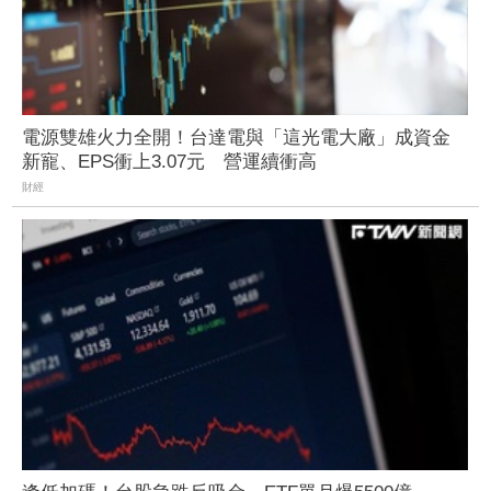
電源雙雄火力全開！台達電與「這光電大廠」成資金
新寵、EPS衝上3.07元 營運續衝高
財經