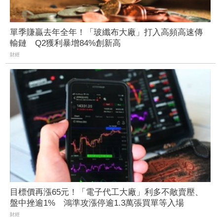
單季賺贏去年全年！「玻纖布大廠」打入高頻高速傳
輸鏈 Q2獲利暴增84%創新高
財經
目標價再漲65元！「電子代工大廠」利多不敵賣壓、
盤中挫逾1% 鴻準攻漲停逾1.3萬張買單等入場
財經