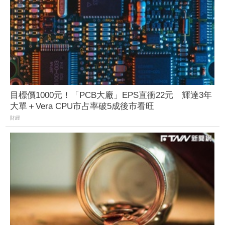
目標價1000元！「PCB大廠」EPS直衝22元 輝達3年
大單＋Vera CPU市占率破5成後市看旺
財經