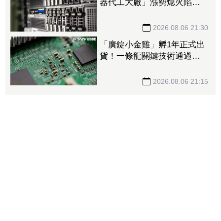
器代工大廠」漲勢熄火陷連2
跌 三大法人今出清1.1萬
張、抽回21億元
2026.08.06 21:30
「廣錠小金雞」孵1年正式出
貨！一條龍關鍵技術通過驗
證 拿下美系網通、雲端大
廠訂單
2026.08.06 21:15