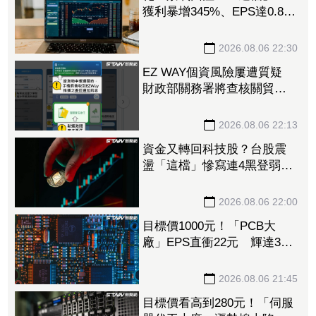
獲利暴增345%、EPS達0.89
元 八大公股調節逾千萬元
2026.08.06 22:30
EZ WAY個資風險屢遭質疑
財政部關務署將查核關貿公
司、檢討是否統一收費正式
委任
2026.08.06 22:13
資金又轉回科技股？台股震
盪「這檔」慘寫連4黑登弱勢
股王 國票金、潤泰新也淪
大盤刀下魂
2026.08.06 22:00
目標價1000元！「PCB大
廠」EPS直衝22元 輝達3年
大單＋Vera CPU市占率破5成
後市看旺
2026.08.06 21:45
目標價看高到280元！「伺服