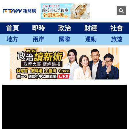
首頁
即時
政治
財經
社會
地方
兩岸
國際
運動
旅遊