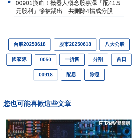
00901換血！機器人概念股嘉澤「配41.5
元股利」慘被踢出 共刪除4檔成分股
台股20250618
股市20250618
八大公股
國家隊
一拆四
分割
首日
0050
配息
除息
00918
您也可能喜歡這些文章