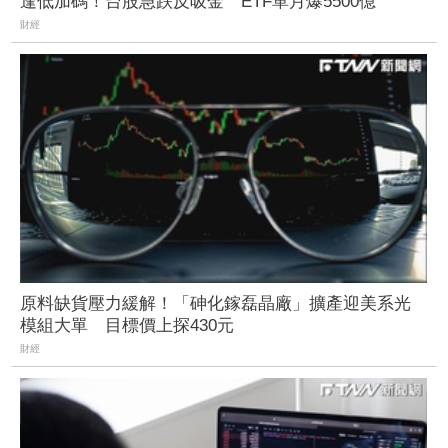
逢低加碼！台股急跌反吸金 ETF單月爆5500億
財經
原料缺貨壓力緩解！「砷化鎵磊晶廠」擴產迎美系光
模組大單 目標價上探430元
財經