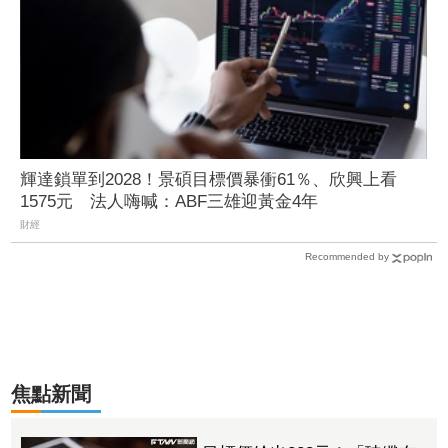
輝達鎖單到2028！景碩目標價暴衝61％、欣興上看
1575元 法人嗨喊：ABF三雄迎黃金4年
財經
Recommended by
焦點新聞