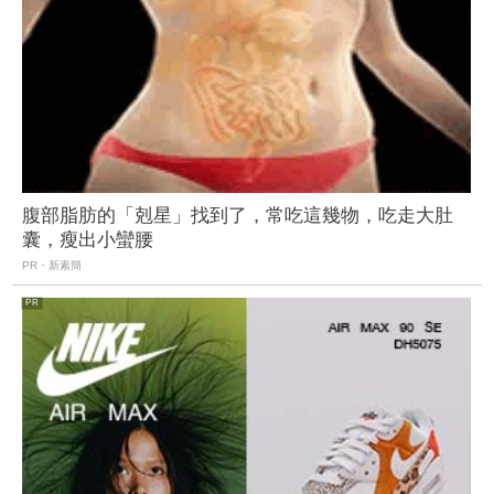
腹部脂肪的「剋星」找到了，常吃這幾物，吃走大肚
囊，瘦出小蠻腰
PR・新素簡