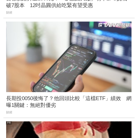
破7股本 12吋晶圓供給吃緊有望受惠
財經
長期投0050後悔了？他回頭比較「這檔ETF」績效 網
曝1關鍵：無絕對優劣
財經