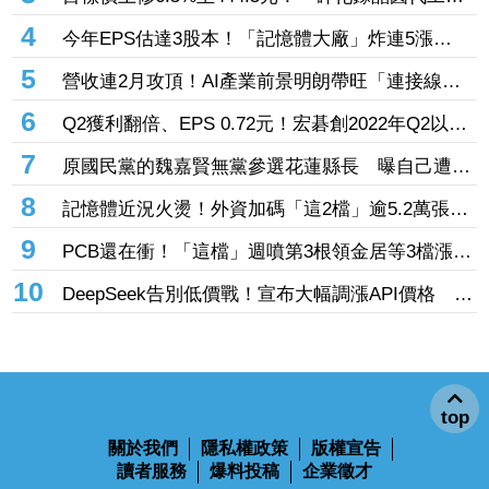
廠」7月營收創4年半新高 1.6T光通訊開始貢獻營
4
今年EPS估達3股本！「記憶體大廠」炸連5漲
收
44% 外資卻砍近1.8萬張抱回31.5億元
5
營收連2月攻頂！AI產業前景明朗帶旺「連接線束
大廠」成長 外資目標價喊上3665元
6
Q2獲利翻倍、EPS 0.72元！宏碁創2022年Q2以來
新高 9月IFA將發表AI PC新品
7
原國民黨的魏嘉賢無黨參選花蓮縣長 曝自己遭打
壓當花蓮市長水塔還被投毒「次氯酸鈉」
8
記憶體近況火燙！外資加碼「這2檔」逾5.2萬張
旺宏獲投入近17億元、近5日大漲40%
9
PCB還在衝！「這檔」週噴第3根領金居等3檔漲
停 台燿連5漲51.5%、景碩累漲48%
10
DeepSeek告別低價戰！宣布大幅調漲API價格 AI
商業化邁入新階段
top
關於我們
隱私權政策
版權宣告
讀者服務
爆料投稿
企業徵才