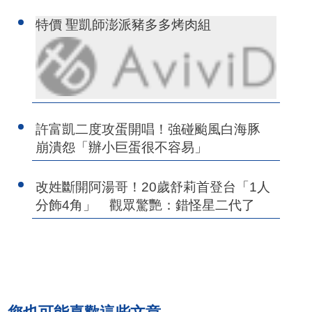
特價 聖凱師澎派豬多多烤肉組
許富凱二度攻蛋開唱！強碰颱風白海豚
崩潰怨「辦小巨蛋很不容易」
改姓斷開阿湯哥！20歲舒莉首登台「1人
分飾4角」 觀眾驚艷：錯怪星二代了