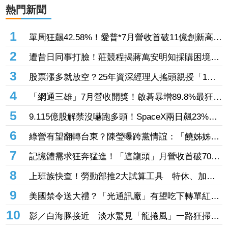
熱門新聞
1
單周狂飆42.58%！愛普*7月營收首破11億創新高
「年增144.57%」 重返準千金股
2
遭昔日同事打臉！莊競程揭蔣萬安明知採購困境
卻仍散播「擋疫苗」說
3
股票漲多就放空？25年資深經理人搖頭親授「1絕
招」抓買賣時機：看誰占上風
4
「網通三雄」7月營收開獎！啟碁暴增89.8%最狂
這2檔也創同期新高
5
9.115億股解禁沒嚇跑多頭！SpaceX兩日飆23%
離IPO價只差一步
6
綠營有望翻轉台東？陳瑩曝跨黨情誼：「饒姊姊」
曾親授「這職位」
7
記憶體需求狂奔猛進！「這龍頭」月營收首破70億
創新高 前七月年增飆破137%
8
上班族快查！勞動部推2大試算工具 特休、加班
費一鍵算清楚
9
美國禁令送大禮？「光通訊廠」有望吃下轉單紅
利 訂單能見度直達年底
10
影／白海豚接近 淡水驚見「龍捲風」一路狂掃震
撼畫面曝！