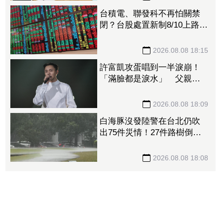
台積電、聯發科不再怕關禁
閉？台股處置新制8/10上路！
處置縮至5天、2分鐘撮合
2026.08.08 18:15
許富凱攻蛋唱到一半淚崩！
「滿臉都是淚水」 父親節
開唱思念亡父
2026.08.08 18:09
白海豚沒發陸警在台北仍吹
出75件災情！27件路樹倒
塌、21件災情處理中
2026.08.08 18:08