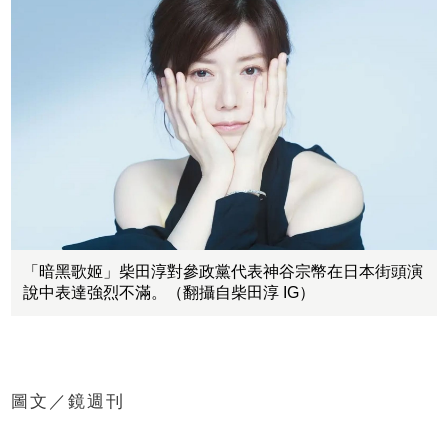
「暗黑歌姬」柴田淳對參政黨代表神谷宗幣在日本街頭演
說中表達強烈不滿。（翻攝自柴田淳 IG）
圖文／鏡週刊