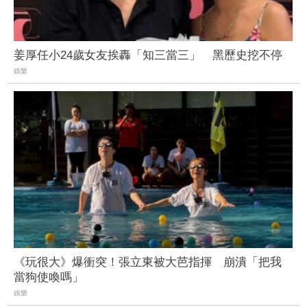
姜厚任小24歲女友挨轟「知三當三」 黑歷史挖不停
娛樂
《玩很大》爆衝突！張立東被大芭指揮 崩潰「把我
當狗使喚嗎」
娛樂