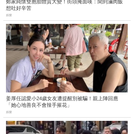
鄭家純懷雙胞胎體質大變！街頭掩面嘆：聞到滷肉飯
想吐好辛苦
娛樂
姜厚任認愛小24歲女友遭提醒別被騙！親上陣回應
「她心地善良不會辣手摧花」
娛樂