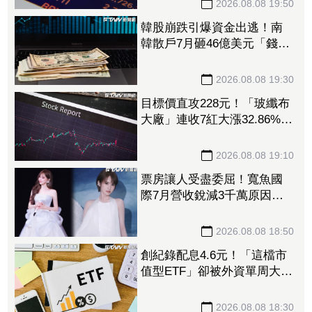
2026.08.08 19:50
韓股崩跌引爆資金出逃！南
韓散戶7月砸46億美元「錢」
進美股
2026.08.08 19:30
目標價直攻228元！「玻纖布
大廠」連收7紅大漲32.86%
投信單周撒16.7億元、掃入近
萬張
2026.08.08 19:10
票房讓人受盡委屈！寬魚國
際7月營收銳減3千萬原因曝
「王心凌票房＞楊丞琳」
網笑翻：是吃了誠實果實嗎
2026.08.08 18:50
創紀錄配息4.6元！「這檔市
值型ETF」卻被外資單周大砍
3.4萬張 00923豪配3.05元同
被抽回2億元
2026.08.08 18:30