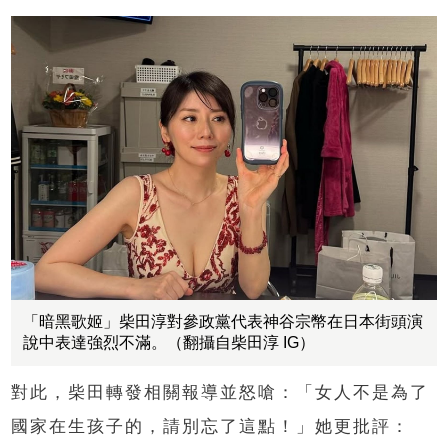
「暗黑歌姬」柴田淳對參政黨代表神谷宗幣在日本街頭演
說中表達強烈不滿。（翻攝自柴田淳 IG）
對此，柴田轉發相關報導並怒嗆：「女人不是為了
國家在生孩子的，請別忘了這點！」她更批評：