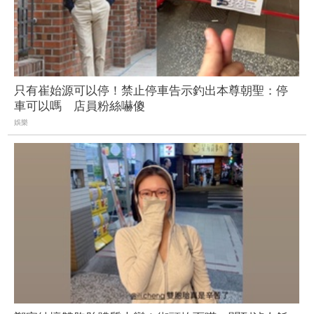
只有崔始源可以停！禁止停車告示釣出本尊朝聖：停
車可以嗎 店員粉絲嚇傻
娛樂