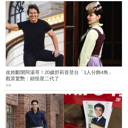
改姓斷開阿湯哥！20歲舒莉首登台「1人分飾4角」
觀眾驚艷：錯怪星二代了
娛樂