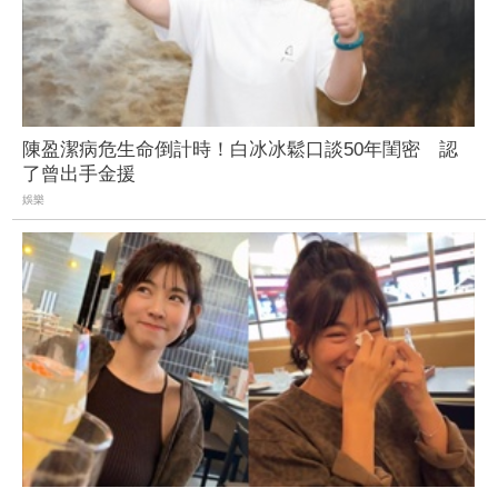
陳盈潔病危生命倒計時！白冰冰鬆口談50年閨密 認
了曾出手金援
娛樂