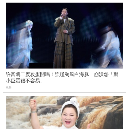
許富凱二度攻蛋開唱！強碰颱風白海豚 崩潰怨「辦
小巨蛋很不容易」
娛樂