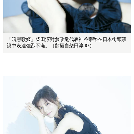
「暗黑歌姬」柴田淳對參政黨代表神谷宗幣在日本街頭演
說中表達強烈不滿。（翻攝自柴田淳 IG）