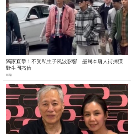
獨家直擊！不受私生子風波影響 墨爾本唐人街捕獲
野生周杰倫
娛樂