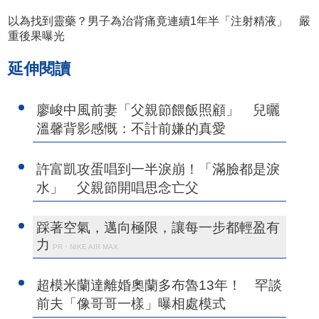
以為找到靈藥？男子為治背痛竟連續1年半「注射精液」 嚴
重後果曝光
延伸閱讀
廖峻中風前妻「父親節餵飯照顧」 兒曬
溫馨背影感慨：不計前嫌的真愛
許富凱攻蛋唱到一半淚崩！「滿臉都是淚
水」 父親節開唱思念亡父
踩著空氣，邁向極限，讓每一步都輕盈有
力
PR・NIKE AIR MAX
超模米蘭達離婚奧蘭多布魯13年！ 罕談
前夫「像哥哥一樣」曝相處模式