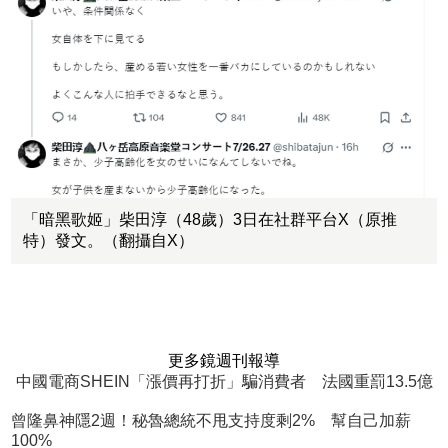
「暗黑歌姬」柴田淳（48歲）3日在社群平台X（原推
特）發文。（翻攝自X）
更多鏡週刊報導
中國電商SHEIN「漲價再打折」騙消費者 法國重罰13.5億
曾隆鼻神隱2週！秘魯總統不甩支持度剩2% 幫自己加薪
100%