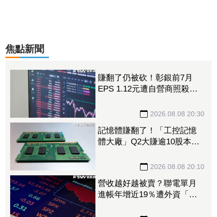
焦點新聞
賺翻了仍被砍！彰銀前7月
EPS 1.12元遭自營商照殺
2.33億淪賣超王 「這檔記憶
體」營收創高也遭倒
2026.08.08 20:30
記憶體賺翻了！「工控記憶
體大廠」Q2大賺逾10股本、
H1EPS達166.45元 7月營收
續旺再迎年月雙增
2026.08.08 20:10
營收越好越被賣？聯電單月
進帳年增近19％遭外資「砍
到見骨」 台塑4寶「這檔」
營收刷49個月新高也挨刀