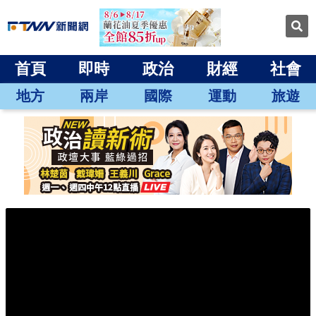
首頁
即時
政治
財經
社會
地方
兩岸
國際
運動
旅遊