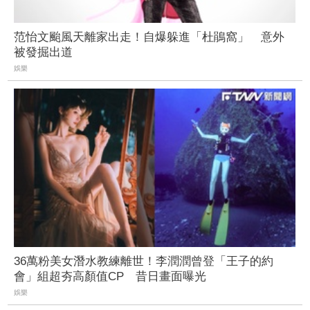
范怡文颱風天離家出走！自爆躲進「杜鵑窩」 意外
被發掘出道
娛樂
36萬粉美女潛水教練離世！李潤潤曾登「王子的約
會」組超夯高顏值CP 昔日畫面曝光
娛樂