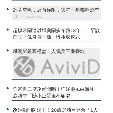
踩著空氣，邁向極限，讓每一步都輕盈有
力
PR・NIKE AIR MAX
超模米蘭達離婚奧蘭多布魯13年！ 罕談
前夫「像哥哥一樣」曝相處模式
纖潤鮮銀耳禮盒｜人氣美容保養款
許富凱二度攻蛋開唱！強碰颱風白海豚
崩潰怨「辦小巨蛋很不容易」
改姓斷開阿湯哥！20歲舒莉首登台「1人