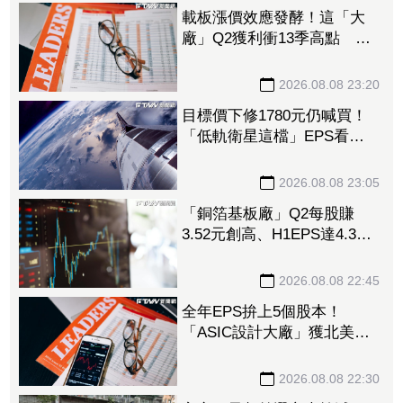
載板漲價效應發酵！這「大
廠」Q2獲利衝13季高點 再
砸468億搶AI商機
2026.08.08 23:20
目標價下修1780元仍喊買！
「低軌衛星這檔」EPS看至
35元 切AI資料中心市場猛
添營運動能
2026.08.08 23:05
「銅箔基板廠」Q2每股賺
3.52元創高、H1EPS達4.39
元 7月營收同締新猷、年增
96.88%
2026.08.08 22:45
全年EPS拚上5個股本！
「ASIC設計大廠」獲北美
CPU大單助攻 7月營收飆
158%
2026.08.08 22:30