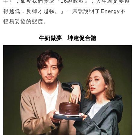
手〉，如今我們變成『16蹲叔叔』，人生就是要蹲
得越低，反彈才越強。」一席話說明了Energy不
輕易妥協的態度。
牛奶做夢 坤達促合體