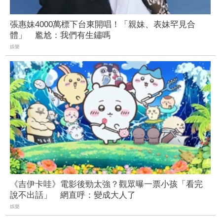
張惠妹4000萬標下台東開唱！「親妹、表妹罕見合
體」 尷尬：我們有生鏽嗎
娛樂
《吉伊卡哇》電影後勁太強？觀眾曝一票小孩「看完
說不出話」 網直呼：變成大人了
娛樂