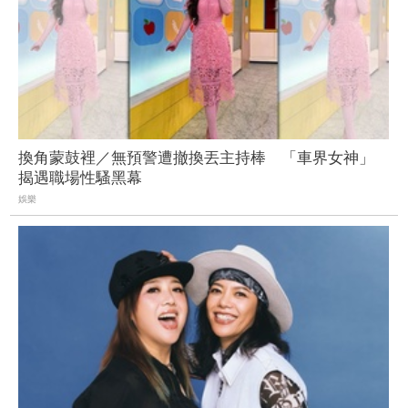
換角蒙鼓裡／無預警遭撤換丟主持棒 「車界女神」
揭遇職場性騷黑幕
娛樂