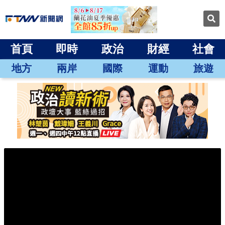
首頁
即時
政治
財經
社會
地方
兩岸
國際
運動
旅遊