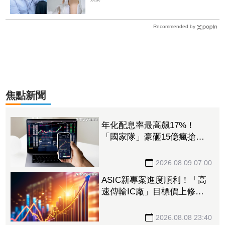
Recommended by
焦點新聞
年化配息率最高飆17%！
「國家隊」豪砸15億瘋搶這6
檔ETF破4.6萬張 另掃2.4萬
張反1登買超王
2026.08.09 07:00
ASIC新專案進度順利！「高
速傳輸IC廠」目標價上修至
710元 Q3蓄勢待發迎旺季
效應
2026.08.08 23:40