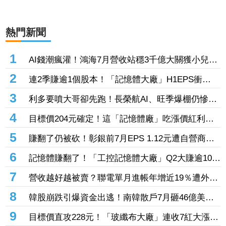
熱門新聞
1
AI錢潮瘋灌！鴻海7月營收站穩3千億大關獲小兒狂
投逾7萬張居冠 「這檔」單月營收首跨9千億、法
2
連2季賺逾1個股本！「記憶體大廠」H1EPS衝
說前夕吸買氣
20.87元 股價卻殺至跌停鎖死
3
利多要噴大哥卻先跑！長榮航AI、旺季爆棚仍慘冠
賣超王 「這檔鋼鐵」７月營收年增46%也不被買
4
目標價204元確定！這「記憶體廠」吃漲價紅利、
單
Q2毛利率衝70% 全年營運看旺
5
賺翻了仍被砍！彰銀前7月EPS 1.12元遭自營商照
殺2.33億淪賣超王 「這檔記憶體」營收創高也遭
6
記憶體賺翻了！「工控記憶體大廠」Q2大賺逾10股
倒
本、H1EPS達166.45元 7月營收續旺再迎年月雙
7
營收越好越被賣？聯電單月進帳年增近19％遭外資
增
「砍到見骨」 台塑4寶「這檔」營收刷49個月新
8
韓股崩跌引爆資金出逃！南韓散戶7月砸46億美元
高也挨刀