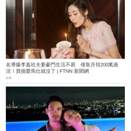
名導爆李嘉欣夫妻豪門生活不易 僅靠月領200萬過
活！買個愛馬仕就沒了 | FTNN 新聞網
娛樂