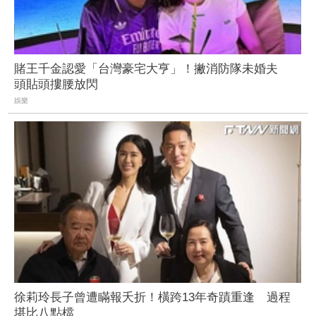
賭王千金認愛「台灣豪宅大亨」！撇消防隊未婚夫
頭貼頭摟腰放閃
娛樂
徐莉玲長子曾遭瞞報夭折！橫跨13年奇蹟重逢 過程
堪比八點檔