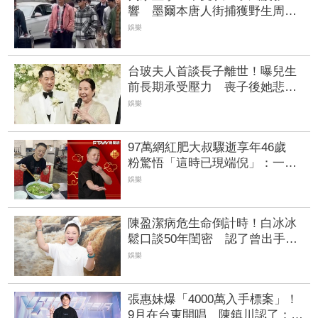
響 墨爾本唐人街捕獲野生周杰
倫
娛樂
台玻夫人首談長子離世！曝兒生
前長期承受壓力 喪子後她悲痛
足不出戶
娛樂
97萬網紅肥大叔驟逝享年46歲
粉驚悟「這時已現端倪」：一直
覺得不對勁
娛樂
陳盈潔病危生命倒計時！白冰冰
鬆口談50年閨密 認了曾出手金
援
娛樂
張惠妹爆「4000萬入手標案」！
9月在台東開唱 陳鎮川認了：她