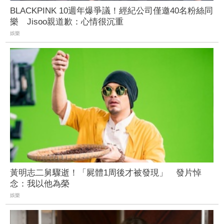
BLACKPINK 10週年爆爭議！經紀公司僅邀40名粉絲同
樂 Jisoo親道歉：心情很沉重
娛樂
黃明志二舅驟逝！「屍體1周後才被發現」 發片悼
念：我以他為榮
娛樂