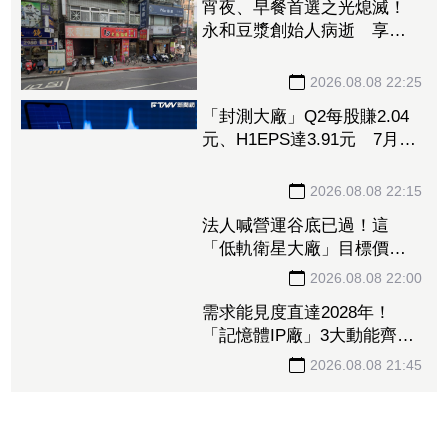
宵夜、早餐首選之光熄滅！
永和豆漿創始人病逝 享壽
70歲
2026.08.08 22:25
「封測大廠」Q2每股賺2.04
元、H1EPS達3.91元 7月營
收再喜迎年月雙增
2026.08.08 22:15
法人喊營運谷底已過！這
「低軌衛星大廠」目標價衝
1560元 下半年出貨回溫、
營收估成長20%
2026.08.08 22:00
需求能見度直達2028年！
「記憶體IP廠」3大動能齊
發 目標價衝上1430元
2026.08.08 21:45