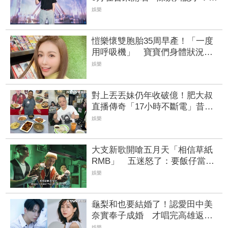
想為家鄉做事
娛樂
愷樂懷雙胞胎35周早產！「一度
用呼吸機」 寶寶們身體狀況曝
光
娛樂
對上丟丟妹仍年收破億！肥大叔
直播傳奇「17小時不斷電」昔曝
靠3大核心：走得長久
娛樂
大支新歌開嗆五月天「相信草紙
RMB」 五迷怒了：要飯仔當我
們是塑膠喔 | FTNN 新聞網
娛樂
龜梨和也要結婚了！認愛田中美
奈實奉子成婚 才唱完高雄返日
拋雙喜震撼彈
娛樂