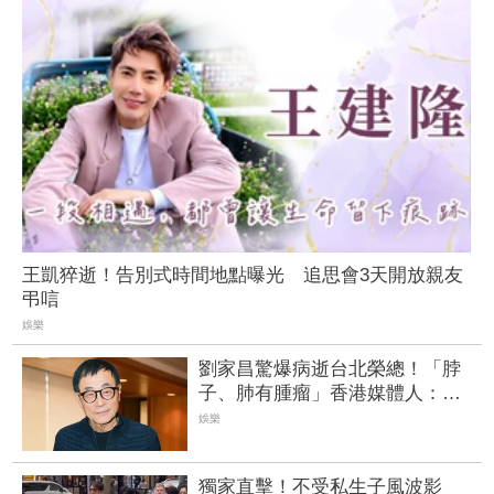
王凱猝逝！告別式時間地點曝光 追思會3天開放親友
弔唁
娛樂
劉家昌驚爆病逝台北榮總！「脖
子、肺有腫瘤」香港媒體人：一
路走好 | FTNN 新聞網
娛樂
獨家直擊！不受私生子風波影