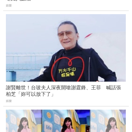
娛樂
謝賢離世！台玻夫人深夜開嗆謝霆鋒、王菲 喊話張
柏芝「妳可以放下了」
娛樂