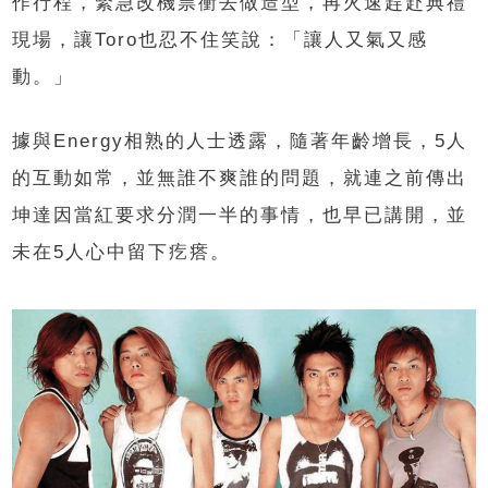
作行程，緊急改機票衝去做造型，再火速趕赴典禮
現場，讓Toro也忍不住笑說：「讓人又氣又感
動。」
據與Energy相熟的人士透露，隨著年齡增長，5人
的互動如常，並無誰不爽誰的問題，就連之前傳出
坤達因當紅要求分潤一半的事情，也早已講開，並
未在5人心中留下疙瘩。