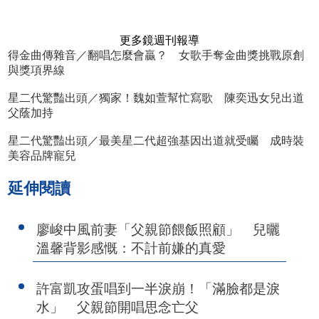
更多鏡週刊報導
得金曲傳雜音／翻唱怎麼會贏？ 女歌手奪金曲獎挑戰原創
與獎項界線
星二代驚豔出頭／獨家！魏如萱幫忙寫歌 陳奕迅女兒出道
父蔭加持
星二代驚豔出頭／最美星二代超強基因出道就受矚 成時裝
美容品牌寵兒
延伸閱讀
廖峻中風前妻「父親節餵飯照顧」 兒曬
溫馨背影感慨：不計前嫌的真愛
許富凱攻蛋唱到一半淚崩！「滿臉都是淚
水」 父親節開唱思念亡父