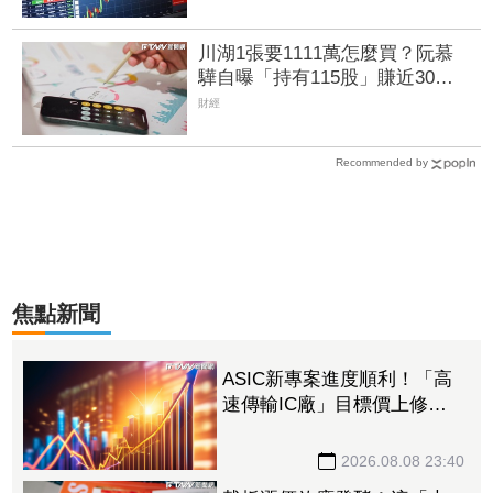
川湖1張要1111萬怎麼買？阮慕
驊自曝「持有115股」賺近30
萬 教戰小資族：報酬率不會變
財經
Recommended by
焦點新聞
ASIC新專案進度順利！「高
速傳輸IC廠」目標價上修至
710元 Q3蓄勢待發迎旺季
效應
2026.08.08 23:40