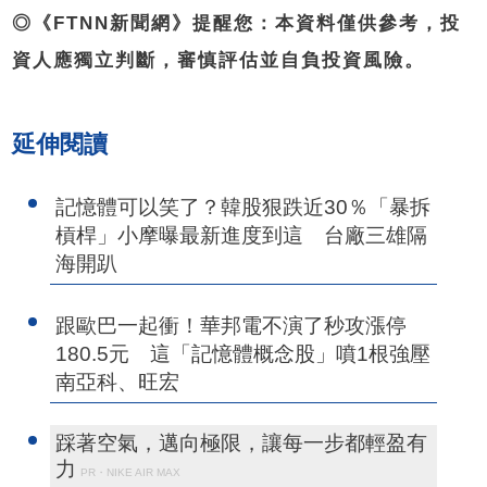
◎《FTNN新聞網》提醒您：本資料僅供參考，投
資人應獨立判斷，審慎評估並自負投資風險。
延伸閱讀
記憶體可以笑了？韓股狠跌近30％「暴拆
槓桿」小摩曝最新進度到這 台廠三雄隔
海開趴
跟歐巴一起衝！華邦電不演了秒攻漲停
180.5元 這「記憶體概念股」噴1根強壓
南亞科、旺宏
踩著空氣，邁向極限，讓每一步都輕盈有
力
PR・NIKE AIR MAX