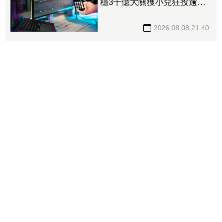
穩3千億大關獲小兒狂投逾7
萬張居冠 「這檔」單月營
收首跨9千億、法說前夕吸買
2026.08.08 21:40
氣