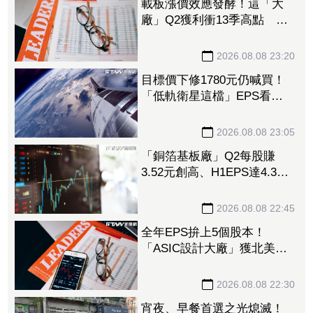
載板漲價效應發酵！這「大
廠」Q2獲利衝13季高點 再
砸468億搶AI商機
2026.08.08 23:20
目標價下修1780元仍喊買！
「低軌衛星這檔」EPS看至
35元 切AI資料中心市場猛
添營運動能
2026.08.08 23:05
「銅箔基板廠」Q2每股賺
3.52元創高、H1EPS達4.39
元 7月營收同締新猷、年增
96.88%
2026.08.08 22:45
全年EPS拚上5個股本！
「ASIC設計大廠」獲北美
CPU大單助攻 7月營收飆
158%
2026.08.08 22:30
宵夜、早餐首選之光熄滅！