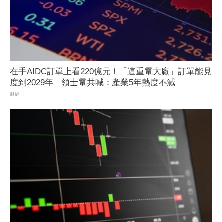
在手AIDC訂單上看220億元！「這重電大廠」訂單能見
度到2029年 領士電共喊：產業5年熱度不減
財經