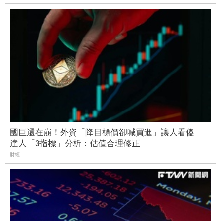
國巨還在崩！外資「降目標價卻喊買進」讓人看傻
達人「3指標」分析：估值合理修正
財經