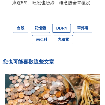
摔逾5％、旺宏也臉綠 概念股全軍覆沒
台股
記憶體
華邦電
DDR4
南亞科
力積電
您也可能喜歡這些文章