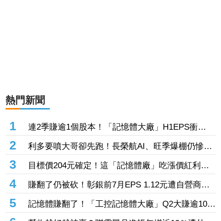
熱門新聞
1
連2季賺逾1個股本！「記憶體大廠」H1EPS衝
20.87元 股價卻殺至跌停鎖死
2
利多要噴大哥卻先跑！長榮航AI、旺季爆棚仍慘冠
賣超王 「這檔鋼鐵」７月營收年增46%也不被買
3
目標價204元確定！這「記憶體廠」吃漲價紅利、
單
Q2毛利率衝70% 全年營運看旺
4
賺翻了仍被砍！彰銀前7月EPS 1.12元遭自營商照
殺2.33億淪賣超王 「這檔記憶體」營收創高也遭
5
記憶體賺翻了！「工控記憶體大廠」Q2大賺逾10股
倒
本、H1EPS達166.45元 7月營收續旺再迎年月雙