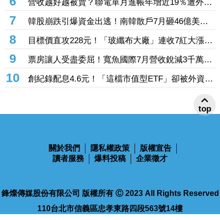
6
營收越好越被賣？聯電單月進帳年增近19％遭外資
增
「砍到見骨」 台塑4寶「這檔」營收刷49個月新
7
韓股崩跌引爆資金出逃！南韓散戶7月砸46億美元
高也挨刀
「錢」進美股
8
目標價直攻228元！「玻纖布大廠」連收7紅大漲
32.86% 投信單周撒16.7億元、掃入近萬張
9
票房讓人受盡委屈！寬魚國際7月營收銳減3千萬原
因曝「王心凌票房＞楊丞琳」 網笑翻：是吃了誠
10
創紀錄配息4.6元！「這檔市值型ETF」卻被外資單
實果實嗎
周大砍3.4萬張 00923豪配3.05元同被抽回2億元
top
關於我們
隱私權政策
版權宣告
讀者服務
爆料投稿
企業徵才
鋒燦傳媒股份有限公司 版權所有 Ⓒ 2023 All Rights Reserved
110台北市信義區忠孝東路四段563號14樓