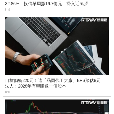
32.86% 投信單周撒16.7億元、掃入近萬張
財經
目標價衝220元！這「晶圓代工大廠」EPS預估8元
法人：2028年有望賺逾一個股本
財經