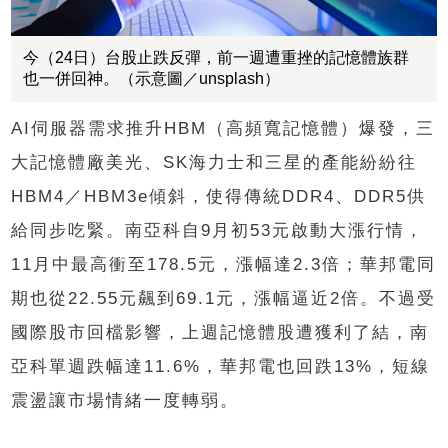
今（24日）台股止跌反彈，前一週遭重挫的記憶體族群
也一併回神。（示意圖／unsplash）
AI伺服器需求推升HBM（高頻寬記憶體）爆發，三
大記憶體廠美光、SK海力士和三星的產能紛紛往
HBM4／HBM3e傾斜，使得傳統DDR4、DDR5供
給同步吃緊。南亞科自9月初53元啟動大漲行情，
11月中最高衝至178.5元，漲幅達2.3倍；華邦電同
期也從22.55元飆到69.1元，漲幅逼近2倍。不過受
國際股市回檔影響，上週記憶體股遭獲利了結，南
亞科單週跌幅達11.6%，華邦電也回跌13%，短線
震盪讓市場情緒一度轉弱。