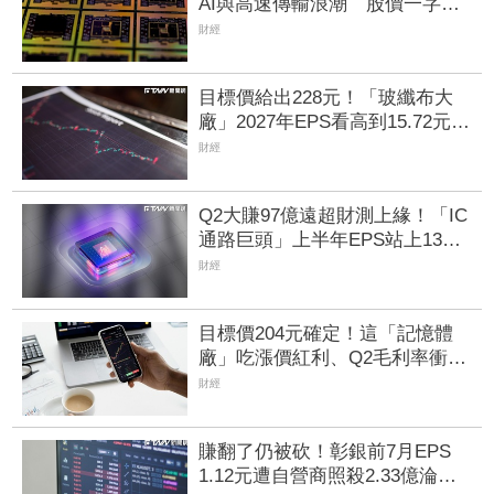
AI與高速傳輸浪潮 股價一字鎖
漲停「高掛3千張買單搶進」
財經
目標價給出228元！「玻纖布大
廠」2027年EPS看高到15.72元
電子材料放量＋轉投資挹注營收
財經
Q2大賺97億遠超財測上緣！「IC
通路巨頭」上半年EPS站上13
元 工業與AI應用需求持續復甦
財經
加持
目標價204元確定！這「記憶體
廠」吃漲價紅利、Q2毛利率衝
70% 全年營運看旺
財經
賺翻了仍被砍！彰銀前7月EPS
1.12元遭自營商照殺2.33億淪賣