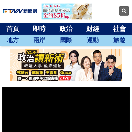
首頁
即時
政治
財經
社會
地方
兩岸
國際
運動
旅遊