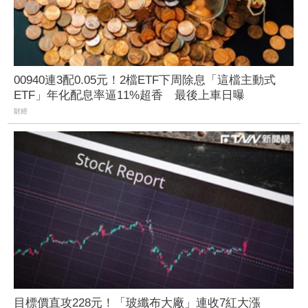
00940連3配0.05元！2檔ETF下周除息「這檔主動式
ETF」年化配息率逼11%超香 最後上車日曝
財經
目標價直攻228元！「玻纖布大廠」連收7紅大漲