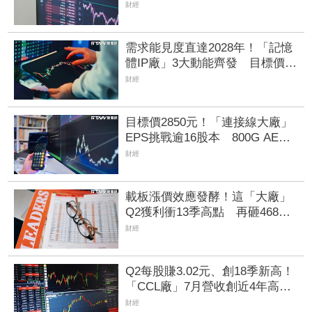
超王 「這檔記憶體」營收創高
財經
也遭倒
需求能見度直達2028年！「記憶
體IP廠」3大動能齊發 目標價衝
上1430元
財經
目標價2850元！「連接線大廠」
EPS挑戰逾16股本 800G AEC
訂單回補、併購效益逐步發酵
財經
載板漲價效應發酵！這「大廠」
Q2獲利衝13季高點 再砸468億
搶AI商機
財經
Q2每股賺3.02元、創18季新高！
「CCL廠」7月營收創近4年高
AI伺服器助攻下半年成長
財經