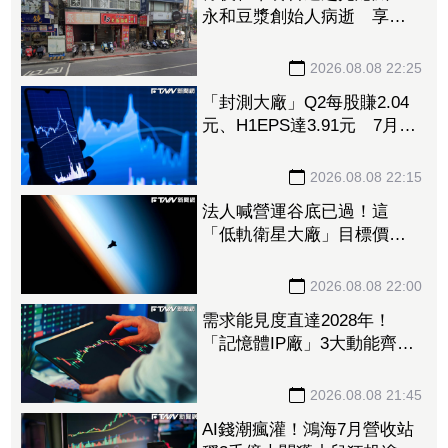
永和豆漿創始人病逝 享壽
70歲
2026.08.08 22:25
「封測大廠」Q2每股賺2.04
元、H1EPS達3.91元 7月營
收再喜迎年月雙增
2026.08.08 22:15
法人喊營運谷底已過！這
「低軌衛星大廠」目標價衝
1560元 下半年出貨回溫、
營收估成長20%
2026.08.08 22:00
需求能見度直達2028年！
「記憶體IP廠」3大動能齊
發 目標價衝上1430元
2026.08.08 21:45
AI錢潮瘋灌！鴻海7月營收站