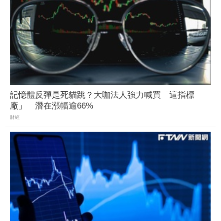
記憶體反彈是死貓跳？大咖法人強力喊買「這指標
廠」 潛在漲幅逾66%
財經