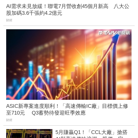
AI需求未見放緩！聯電7月營收創45個月新高 八大公
股加碼3.6千張約4.2億元
財經
ASIC新專案進度順利！「高速傳輸IC廠」目標價上修
至710元 Q3蓄勢待發迎旺季效應
財經
5月賺贏Q1！「CCL大廠」搶搭