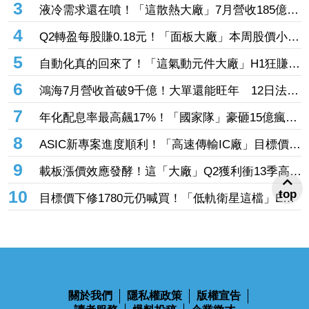
3
液冷需求還在噴！「這散熱大廠」7月營收185億再
創天花板 前7月狂增8成、法人搶進逾7千張
4
Q2轉盈每股賺0.18元！「面板大廠」本周股價小漲
1.45% 自營商出手掃入2191張、斥資5349萬元
5
自動化真的回來了！「這氣動元件大廠」H1狂賺近
3個股本 接單跑贏出貨、全年營收拚新高
6
鴻海7月營收首破9千億！大單還能旺年 12日法說
揭下一張王牌
7
年化配息率最高飆17%！「國家隊」豪砸15億瘋搶
這6檔ETF破4.6萬張 另掃2.4萬張反1登買超王
8
ASIC新專案進度順利！「高速傳輸IC廠」目標價上
修至710元 Q3蓄勢待發迎旺季效應
9
載板漲價效應發酵！這「大廠」Q2獲利衝13季高
點 再砸468億搶AI商機
10
top
目標價下修1780元仍喊買！「低軌衛星這檔」EPS
看至35元 切AI資料中心市場猛添營運動能
關於我們
隱私權政策
版權宣告