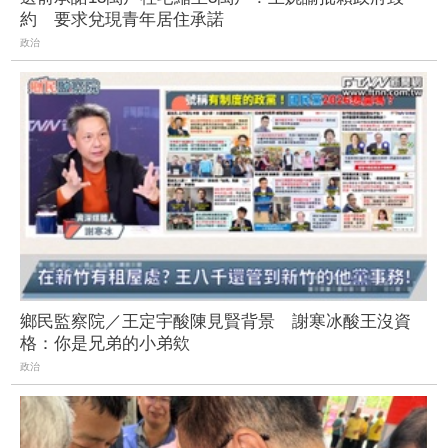
約 要求兌現青年居住承諾
政治
鄉民監察院／王定宇酸陳見賢背景 謝寒冰酸王沒資
格：你是兄弟的小弟欸
政治