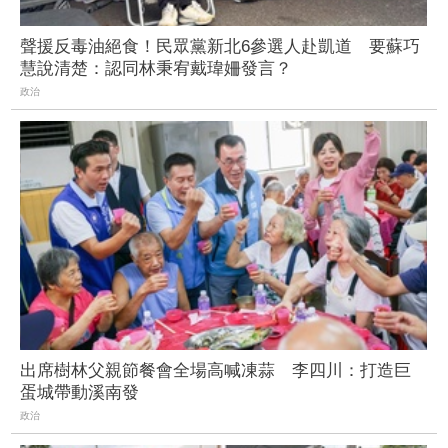
聲援反毒油絕食！民眾黨新北6參選人赴凱道 要蘇巧
慧說清楚：認同林秉宥戴瑋姍發言？
政治
出席樹林父親節餐會全場高喊凍蒜 李四川：打造巨
蛋城帶動溪南發
政治