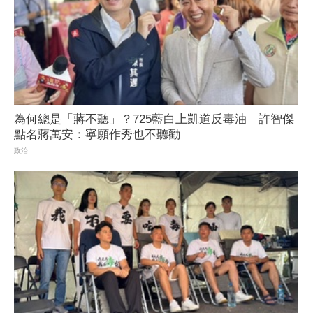
為何總是「蔣不聽」？725藍白上凱道反毒油 許智傑
點名蔣萬安：寧願作秀也不聽勸
政治