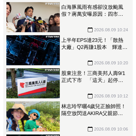
白海豚風雨有感卻沒放颱風
假？蔣萬安曝原因：四市昨
已討論
2026.08.09 10:24
上半年EPS達23元！「散熱
大廠」Q2再賺1股本 輝達
GB拉貨、ASIC量產Q3營運
樂觀
2026.08.09 10:20
股東注意！三商美邦人壽9/1
正式下市 「這天」起停止
交易、252名千張大戶還在場
內
2026.08.09 10:12
林志玲罕曬4歲兒正臉帥照！
隔空放閃送AKIRA父親節禮
物 網驚呼：好像媽媽
2026.08.09 10:06