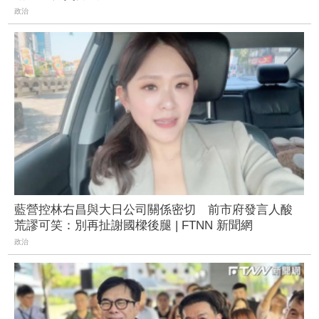
政治
藍營控林右昌與大日公司關係密切 前市府發言人酸
荒謬可笑：別再扯謝國樑後腿 | FTNN 新聞網
政治