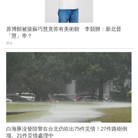
原博館被拔蘇巧慧竟答有美術館 李競辦：新北晉
「慧」帝？
政治
白海豚沒發陸警在台北仍吹出75件災情！27件路樹倒
塌、21件災情處理中