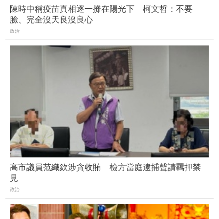
陳時中稱疫苗真相逐一攤在陽光下 柯文哲：不要
臉、完全沒天良沒良心
政治
高市議員范織欽涉貪收賄 檢方當庭逮捕聲請羈押禁
見
政治