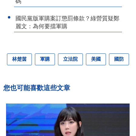
碼
國民黨版軍購案訂懲罰條款？綠營質疑鄭
麗文：為何要擋軍購
林楚茵
軍購
立法院
美國
國防
您也可能喜歡這些文章