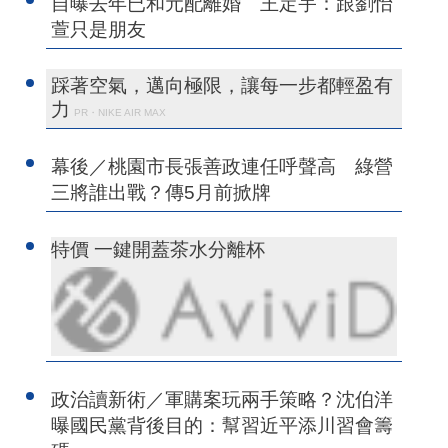
自曝去年已和元配離婚 王定宇：跟劉怡
萱只是朋友
踩著空氣，邁向極限，讓每一步都輕盈有
力
PR・NIKE AIR MAX
幕後／桃園市長張善政連任呼聲高 綠營
三將誰出戰？傳5月前掀牌
特價 一鍵開蓋茶水分離杯
政治讀新術／軍購案玩兩手策略？沈伯洋
曝國民黨背後目的：幫習近平添川習會籌