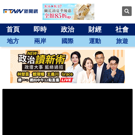
首頁
即時
政治
財經
社會
地方
兩岸
國際
運動
旅遊