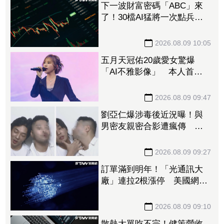
下一波財富密碼「ABC」來
了！30檔AI猛將一次點兵 3
大新平台量產、CPO再迎催
化劑
2026.08.09 10:05
五月天冠佑20歲愛女驚爆
「AI不雅影像」 本人首度
回應了
2026.08.09 09:47
劉亞仁爆涉毒後近況曝！與
男密友親密合影遭瘋傳 對
方作勢索吻震撼韓網
2026.08.09 09:27
訂單滿到明年！「光通訊大
廠」連拉2根漲停 美國網通
需求猛7月營收年增5成
2026.08.09 09:10
散熱大單吃不完！健策營收