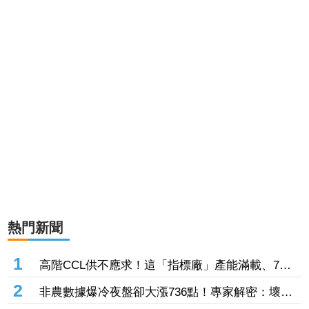
熱門新聞
1
高階CCL供不應求！這「指標廠」產能滿載、7月
營收暴增近130% 全年EPS估達110元
2
非農數據爆冷夜盤卻大漲736點！專家解密：壞消
息成「降息」催化劑