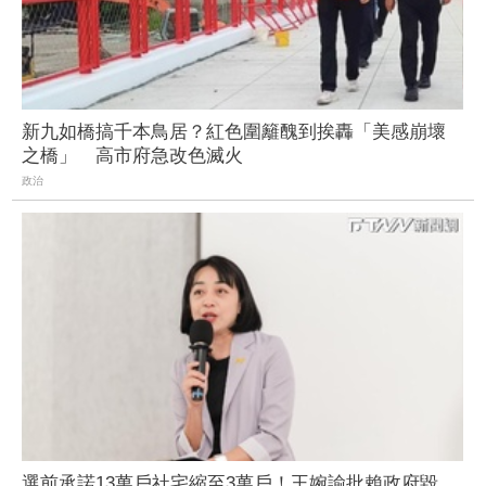
新九如橋搞千本鳥居？紅色圍籬醜到挨轟「美感崩壞
之橋」 高市府急改色滅火
政治
選前承諾13萬戶社宅縮至3萬戶！王婉諭批賴政府毀