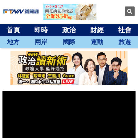
首頁
即時
政治
財經
社會
地方
兩岸
國際
運動
旅遊