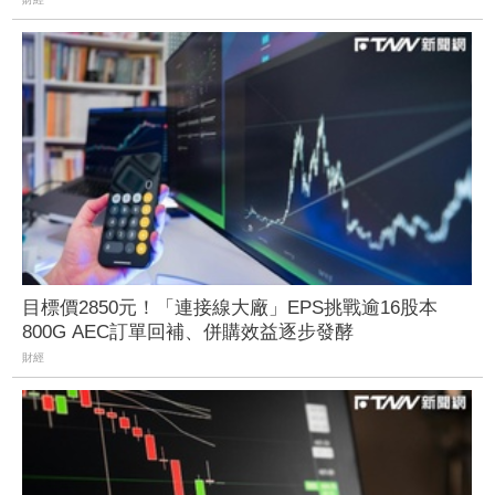
目標價2850元！「連接線大廠」EPS挑戰逾16股本
800G AEC訂單回補、併購效益逐步發酵
財經