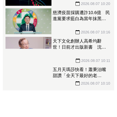
2026.08.07 10:20
慈濟疫苗採購遭詐10.6億 民
進黨要求藍白為當年抹黑防
疫團隊道歉
2026.08.07 10:16
天下文化創辦人高希均辭
世！日前才出版新書 沈春
華悼：一無所有滿載而歸
2026.08.07 10:11
五月天瑪莎快看！蕭秉治嘴
甜讚「全天下最好的老
闆」 他星國秀16蹲失敗
2026.08.07 10:10