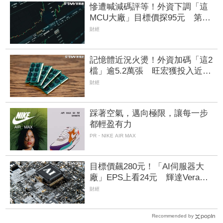
慘遭喊減碼評等！外資下調「這
MCU大廠」目標價探95元 第二
季每股虧損0.59元是警訊
財經
記憶體近況火燙！外資加碼「這2
檔」逾5.2萬張 旺宏獲投入近17
億元、近5日大漲40%
財經
踩著空氣，邁向極限，讓每一步
都輕盈有力
PR・NIKE AIR MAX
目標價飆280元！「AI伺服器大
廠」EPS上看24元 輝達Vera
Rubin、超微Helios量產營運爆發
財經
Recommended by