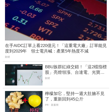
在手AIDC訂單上看220億元！「這重電大廠」訂單能見
度到2029年 領士電共喊：產業5年熱度不減
財經
BBU族群紅綠交錯！「這2檔指標
股」亮燈領漲、台達電、光寶科
雙收紅 新普、AES也有逾2%漲
財經
幅
檸檬加它，堅持一週大肚腩不見
了，重新回到45公斤
PR・新素簡