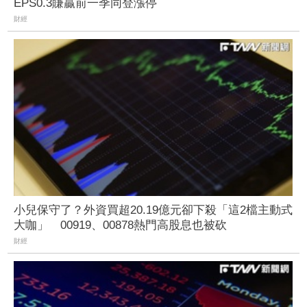
EPS0.3賺贏前一季同登漲停
財經
小兒保守了？外資買超20.19億元卻下殺「這2檔主動式
大咖」 00919、00878熱門高股息也被砍
財經