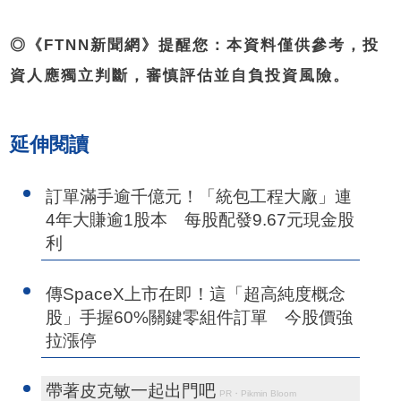
◎《FTNN新聞網》提醒您：本資料僅供參考，投
資人應獨立判斷，審慎評估並自負投資風險。
延伸閱讀
訂單滿手逾千億元！「統包工程大廠」連
4年大賺逾1股本 每股配發9.67元現金股
利
傳SpaceX上市在即！這「超高純度概念
股」手握60%關鍵零組件訂單 今股價強
拉漲停
帶著皮克敏一起出門吧
PR・Pikmin Bloom