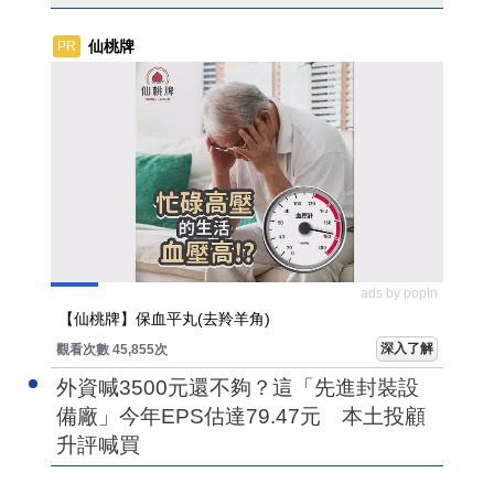
仙桃牌
PR
ads by popIn
【仙桃牌】保血平丸(去羚羊角)
深入了解
觀看次數 45,855次
外資喊3500元還不夠？這「先進封裝設
備廠」今年EPS估達79.47元 本土投顧
升評喊買