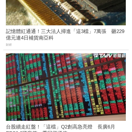
記憶體紅通通！三大法人掃進「這3檔」7萬張 砸229
億元連4日補貨南亞科
財經
台股續走紅盤！「這檔」Q2創高急亮燈 長廣6月