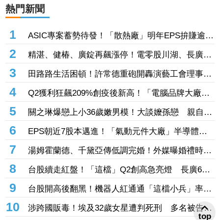
熱門新聞
1
ASIC專案蓄勢待發！「散熱廠」明年EPS拚賺逾14
股本 7月營收攀升116%
2
精湛、健椿、廣錠再飆漲停！電零股川湖、長廣、
台虹齊亮燈 威潤、承啟、永擎攻頂鎖不住
3
田路路生活困頓！許常德重砲開轟演藝工會理事
長 「財務去向交代清楚」
4
Q2獲利狂飆209%創疫後新高！「電腦品牌大廠」
H1營收飆破1577億元 股價翻紅緊守30大關
5
關之琳爆戀上小36歲嫩男模！大談嬤孫戀 親自回
應戀情
6
EPS朝近7股本邁進！「氣動元件大廠」半導體高
毛利助攻 目標價衝1700元
7
湯姆霍蘭德、千黛亞傳低調完婚！外媒曝婚禮時間
地點 僅邀至親好友見證幸福
8
台股續走紅盤！「這檔」Q2創高急亮燈 長廣6月
EPS0.3賺贏前一季同登漲停
9
台股開高後翻黑！機器人紅通通「這檔小兵」率先
攻漲停 致茂、全球傳動噴半根
10
top
涉跨國販毒！埃及32歲女星遭判死刑 多名被告被