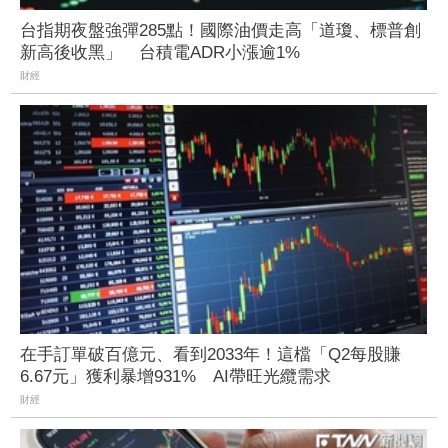
台指期夜盤強彈285點！國際油價走高「道瓊、標普創
新高後收黑」 台積電ADR小漲逾1%
財經
在手訂單破百億元、看到2033年！這檔「Q2每股賺
6.67元」獲利暴增931% AI帶旺光纜需求
財經