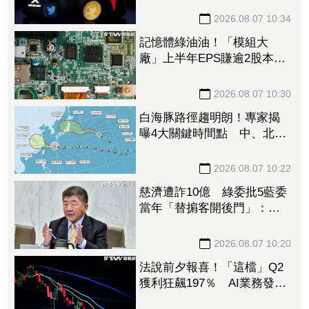
2026.08.07 10:34
記憶體綠油油！「模組大
廠」上半年EPS賺逾2股本重
摔跌停板 華邦電、南亞科
恐止步連5紅
2026.08.07 10:30
白海豚路徑趨明朗！專家揭
曝4大關鍵時間點 中、北部
慎防豪雨強風
2026.08.07 10:22
慈濟遭詐10億 綠委批5藍委
當年「替掮客開後門」：造
謠政客出來道歉！
2026.08.07 10:20
法說前夕報喜！「這檔」Q2
獲利狂飆197％ AI業務發威
看旺下半年