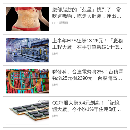
腹部脂肪的「剋星」找到了，常
吃這幾物，吃走大肚囊，瘦出小
蠻腰
PR・新素簡
上半年EPS狂賺13.26元！「廠務
工程大廠」在手訂單飆破1千億
元 台積電CoWoS大單帶飛毛利
財經
率
聯發科、台達電齊噴2%！台積電
強漲25元衝2390元 台股開高漲
430點反攻44800點大關
財經
Q2每股大賺5.4元創高！「記憶
體大廠」今小漲1%守住連5紅
自營商卻脫手449張、抱回7549
財經
萬元