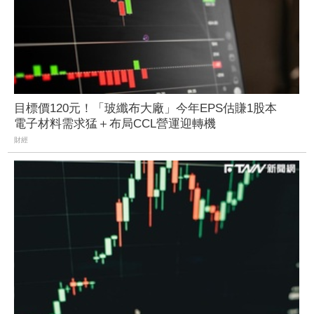
目標價120元！「玻纖布大廠」今年EPS估賺1股本
電子材料需求猛＋布局CCL營運迎轉機
財經