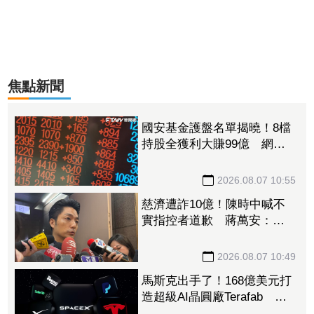
焦點新聞
國安基金護盤名單揭曉！8檔
持股全獲利大賺99億 網：
勝率100%
2026.08.07 10:55
慈濟遭詐10億！陳時中喊不
實指控者道歉 蔣萬安：政
府若買夠何須民間集資
2026.08.07 10:49
馬斯克出手了！168億美元打
造超級AI晶圓廠Terafab 自
建電廠搶攻算力霸權