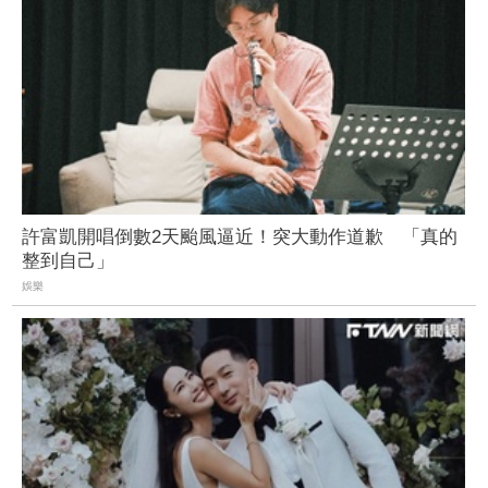
許富凱開唱倒數2天颱風逼近！突大動作道歉 「真的
整到自己」
娛樂