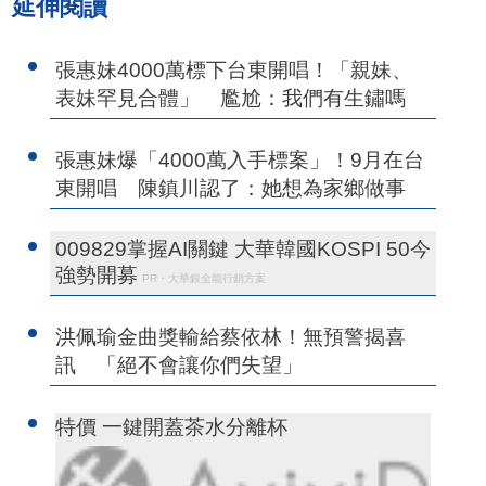
延伸閱讀
張惠妹4000萬標下台東開唱！「親妹、
表妹罕見合體」 尷尬：我們有生鏽嗎
張惠妹爆「4000萬入手標案」！9月在台
東開唱 陳鎮川認了：她想為家鄉做事
009829掌握AI關鍵 大華韓國KOSPI 50今
強勢開募
PR・大華銀全能行銷方案
洪佩瑜金曲獎輸給蔡依林！無預警揭喜
訊 「絕不會讓你們失望」
特價 一鍵開蓋茶水分離杯