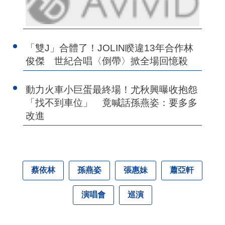
「雙J」合體了！JOLIN睽違13年合作林
俊傑 世紀合唱〈倒帶〉掀全場回憶殺
動力火車小巨蛋最終場！尤秋興曝收抱怨
「找不到車位」 竟喊話孫燕姿：要多多
改進
蔡依林
孫燕姿
張惠妹
蕭亞軒
演唱會
巡演