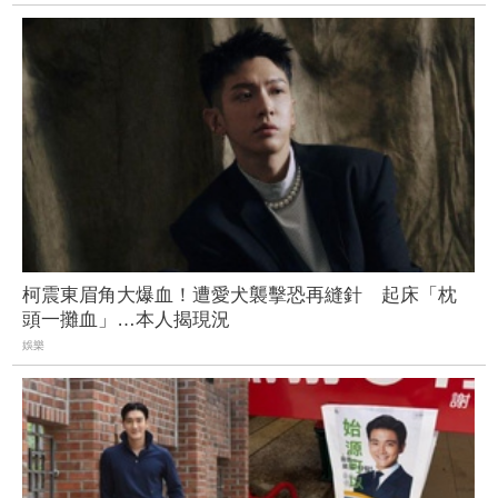
柯震東眉角大爆血！遭愛犬襲擊恐再縫針 起床「枕
頭一攤血」…本人揭現況
娛樂