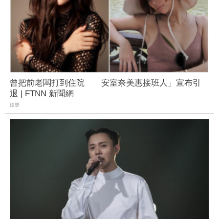
曾把前老闆打到住院 「安室奈美惠接班人」宣布引
退 | FTNN 新聞網
娛樂