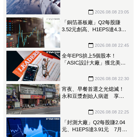
35元 切AI資料中心市場猛
添營運動能
2026.08.08 23:05
「銅箔基板廠」Q2每股賺
3.52元創高、H1EPS達4.39
元 7月營收同締新猷、年增
96.88%
2026.08.08 22:45
全年EPS拚上5個股本！
「ASIC設計大廠」獲北美
CPU大單助攻 7月營收飆
158%
2026.08.08 22:30
宵夜、早餐首選之光熄滅！
永和豆漿創始人病逝 享壽
70歲
2026.08.08 22:25
「封測大廠」Q2每股賺2.04
元、H1EPS達3.91元 7月營
收再喜迎年月雙增