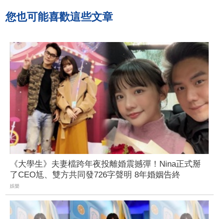
您也可能喜歡這些文章
《大學生》夫妻檔跨年夜投離婚震撼彈！Nina正式掰
了CEO尪、雙方共同發726字聲明 8年婚姻告終
娛樂