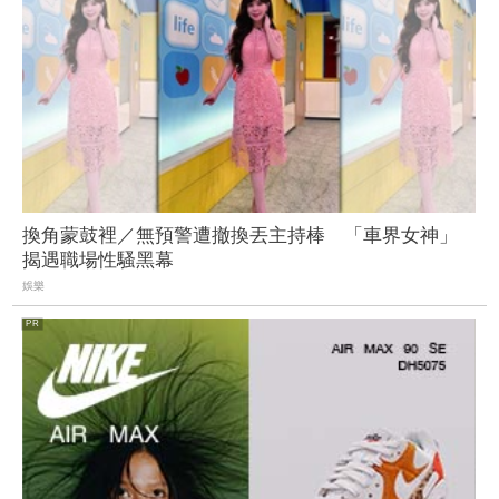
換角蒙鼓裡／無預警遭撤換丟主持棒 「車界女神」
揭遇職場性騷黑幕
娛樂