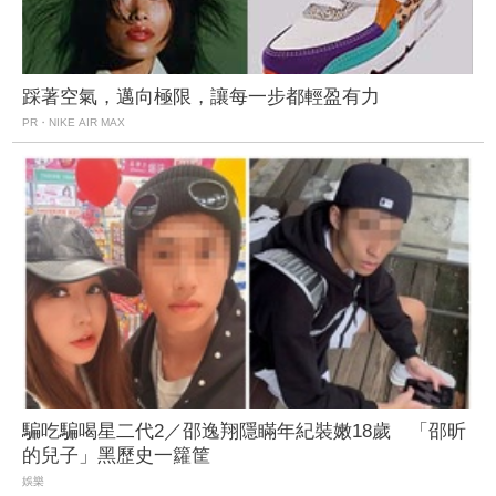
踩著空氣，邁向極限，讓每一步都輕盈有力
PR・NIKE AIR MAX
騙吃騙喝星二代2／邵逸翔隱瞞年紀裝嫩18歲 「邵昕
的兒子」黑歷史一籮筐
娛樂