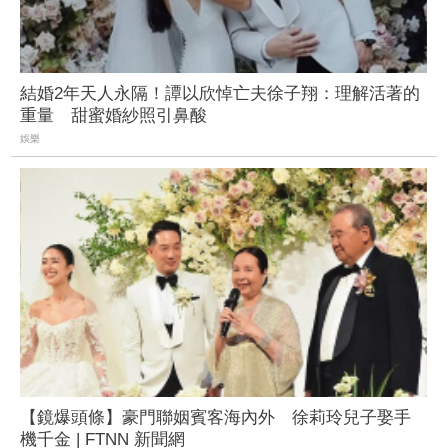
結婚2年天人永隔！譚以欣悼亡夫徐子翔：理解活著的
重量 甜蜜婚紗照引鼻酸
娛樂
【鏡爆頭條】豪門聯姻賓客海內外 徐莉玲兒子娶手
機千金 | FTNN 新聞網