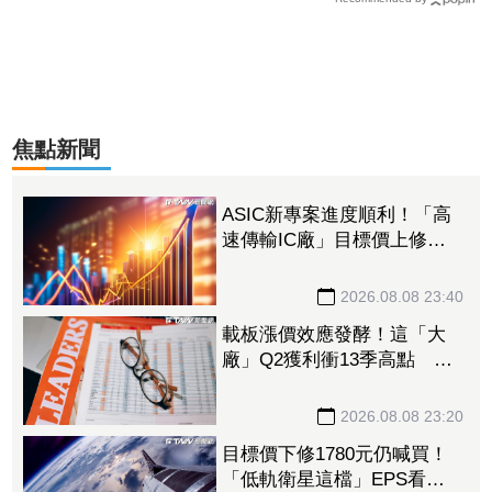
焦點新聞
ASIC新專案進度順利！「高
速傳輸IC廠」目標價上修至
710元 Q3蓄勢待發迎旺季
效應
2026.08.08 23:40
載板漲價效應發酵！這「大
廠」Q2獲利衝13季高點 再
砸468億搶AI商機
2026.08.08 23:20
目標價下修1780元仍喊買！
「低軌衛星這檔」EPS看至