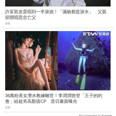
許富凱攻蛋唱到一半淚崩！「滿臉都是淚水」 父親
節開唱思念亡父
娛樂
36萬粉美女潛水教練離世！李潤潤曾登「王子的約
會」組超夯高顏值CP 昔日畫面曝光
娛樂
Recommended by