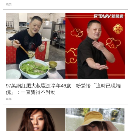
娛樂
97萬網紅肥大叔驟逝享年46歲 粉驚悟「這時已現端
倪」：一直覺得不對勁
娛樂