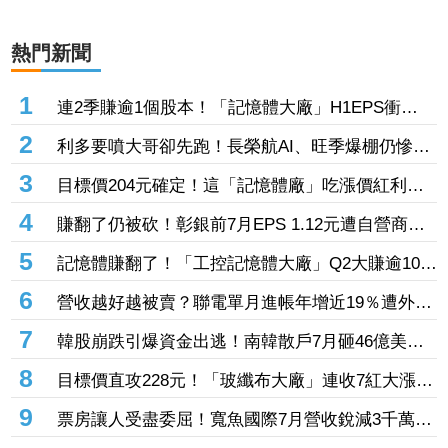
熱門新聞
1
連2季賺逾1個股本！「記憶體大廠」H1EPS衝
20.87元 股價卻殺至跌停鎖死
2
利多要噴大哥卻先跑！長榮航AI、旺季爆棚仍慘冠
賣超王 「這檔鋼鐵」７月營收年增46%也不被買
3
目標價204元確定！這「記憶體廠」吃漲價紅利、
單
Q2毛利率衝70% 全年營運看旺
4
賺翻了仍被砍！彰銀前7月EPS 1.12元遭自營商照
殺2.33億淪賣超王 「這檔記憶體」營收創高也遭
5
記憶體賺翻了！「工控記憶體大廠」Q2大賺逾10股
倒
本、H1EPS達166.45元 7月營收續旺再迎年月雙
6
營收越好越被賣？聯電單月進帳年增近19％遭外資
增
「砍到見骨」 台塑4寶「這檔」營收刷49個月新
7
韓股崩跌引爆資金出逃！南韓散戶7月砸46億美元
高也挨刀
「錢」進美股
8
目標價直攻228元！「玻纖布大廠」連收7紅大漲
32.86% 投信單周撒16.7億元、掃入近萬張
9
票房讓人受盡委屈！寬魚國際7月營收銳減3千萬原
因曝「王心凌票房＞楊丞琳」 網笑翻：是吃了誠