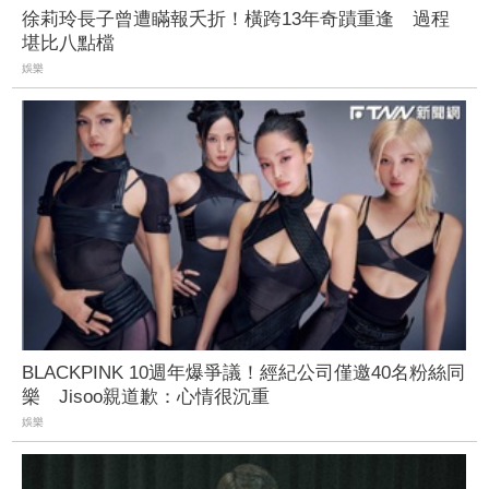
徐莉玲長子曾遭瞞報夭折！橫跨13年奇蹟重逢 過程
堪比八點檔
娛樂
BLACKPINK 10週年爆爭議！經紀公司僅邀40名粉絲同
樂 Jisoo親道歉：心情很沉重
娛樂