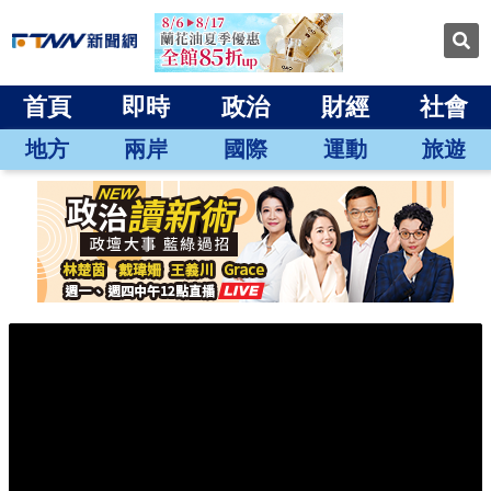
首頁
即時
政治
財經
社會
地方
兩岸
國際
運動
旅遊