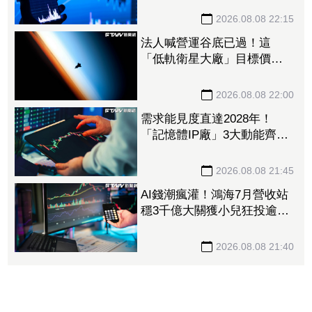
2026.08.08 22:15
法人喊營運谷底已過！這
「低軌衛星大廠」目標價衝
1560元 下半年出貨回溫、
營收估成長20%
2026.08.08 22:00
需求能見度直達2028年！
「記憶體IP廠」3大動能齊
發 目標價衝上1430元
2026.08.08 21:45
AI錢潮瘋灌！鴻海7月營收站
穩3千億大關獲小兒狂投逾7
萬張居冠 「這檔」單月營
收首跨9千億、法說前夕吸買
2026.08.08 21:40
氣