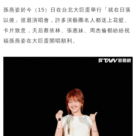
孫燕姿於今（15）日在台北大巨蛋舉行「就在日落
以後」巡迴演唱會，許多演藝圈名人都送上花籃、
卡片致意，天后蔡依林、張惠妹、周杰倫都紛紛祝
福孫燕姿在大巨蛋開唱順利。