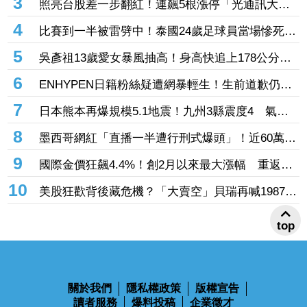
3
照亮台股差一步翻紅！連飆5根漲停「光通訊大
廠」超預期5億營收締新猷 光電股4檔登頂
4
比賽到一半被雷劈中！泰國24歲足球員當場慘死
球迷湧社群平台哀悼
5
吳彥祖13歲愛女暴風抽高！身高快追上178公分名
模媽 網驚撞臉韓團成員
6
ENHYPEN日籍粉絲疑遭網暴輕生！生前道歉仍止
不住攻擊 好友悲痛證實死訊
7
日本熊本再爆規模5.1地震！九州3縣震度4 氣象
廳：無海嘯疑慮
8
墨西哥網紅「直播一半遭行刑式爆頭」！近60萬粉
絲目睹 2槍手騎車逃逸
9
國際金價狂飆4.4%！創2月以來最大漲幅 重返
4250美元關卡
10
美股狂歡背後藏危機？「大賣空」貝瑞再喊1987式
崩盤 股民狂酸：美國老蘇又來了
top
關於我們
隱私權政策
版權宣告
讀者服務
爆料投稿
企業徵才