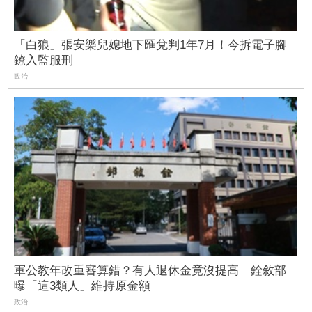
「白狼」張安樂兒媳地下匯兌判1年7月！今拆電子腳
鐐入監服刑
政治
軍公教年改重審算錯？有人退休金竟沒提高 銓敘部
曝「這3類人」維持原金額
政治