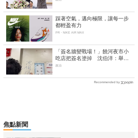
踩著空氣，邁向極限，讓每一步
都輕盈有力
PR・NIKE AIR MAX
「簽名牆變戰場！」饒河夜市小
吃店把簽名塗掉 沈伯洋：舉雙
手贊成
政治
Recommended by
焦點新聞