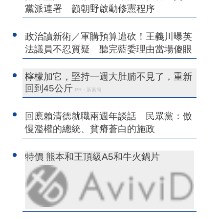
黨派連署 籲朝野啟動修憲程序
政治讀新術／軍購預算遭砍！王義川曝英
法議員不忍質疑 聽完藍委理由當場傻眼
檸檬加它，堅持一週大肚腩不見了，重新
回到45公斤
PR・新素簡
回應賴清德就職兩週年談話 民眾黨：傲
慢濫權的總統、貧瘠蒼白的施政
特價 熊本和王頂級A5和牛火鍋片