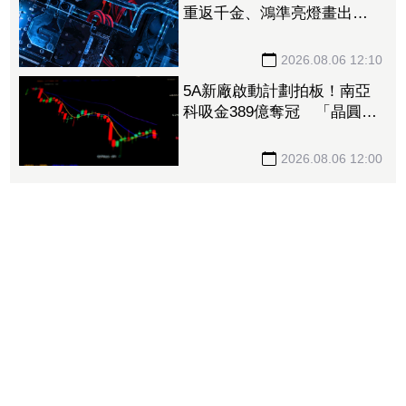
重返千金、鴻準亮燈畫出大
紅K 概念股「再2檔鎖死」
族群全面啟動
2026.08.06 12:10
5A新廠啟動計劃拍板！南亞
科吸金389億奪冠 「晶圓代
工大廠」未來展望看俏、挑
戰連5紅
2026.08.06 12:00