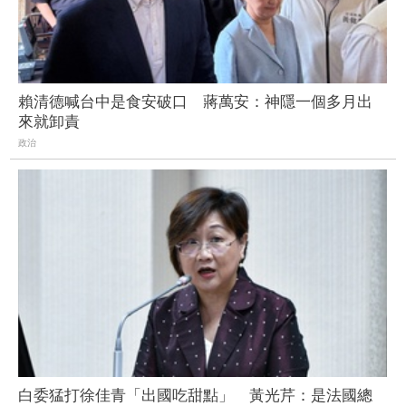
賴清德喊台中是食安破口 蔣萬安：神隱一個多月出
來就卸責
政治
白委猛打徐佳青「出國吃甜點」 黃光芹：是法國總