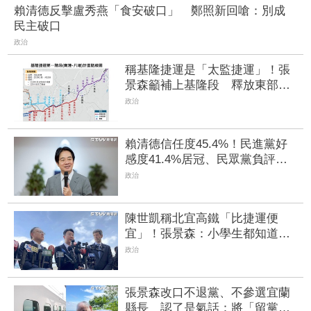
賴清德反擊盧秀燕「食安破口」 鄭照新回嗆：別成
民主破口
政治
稱基隆捷運是「太監捷運」！張
景森籲補上基隆段 釋放東部台
鐵運能
政治
賴清德信任度45.4%！民進黨好
感度41.4%居冠、民眾黨負評飆
破5成
政治
陳世凱稱北宜高鐵「比捷運便
宜」！張景森：小學生都知道香
蕉不能跟蘋果比
政治
張景森改口不退黨、不參選宜蘭
縣長 認了是氣話：將「留黨察