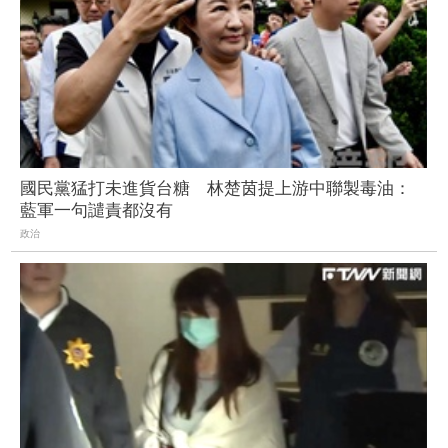
國民黨猛打未進貨台糖 林楚茵提上游中聯製毒油：
藍軍一句譴責都沒有
政治