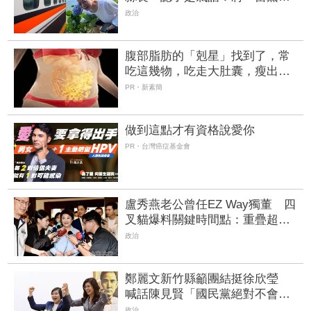
看」當烏鴉
政治
腹部脂肪的「剋星」找到了，常
吃這幾物，吃走大肚囊，瘦出小
蠻腰
PR・新素簡
做到這點才有資格說愛你
PR・台灣癌症基金會
盧秀燕老公曾任EZ Way獨董 四
叉貓爆料關鍵時間點：重疊超過4
年
政治
鄭麗文新竹縣籲團結挺徐欣瑩
喊話陳見賢「國民黨絕對不會忘
記你！」
政治