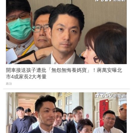
開車接送孩子遭批「無怨無悔養媽寶」！蔣萬安曝北
市4成家長2大考量
政治