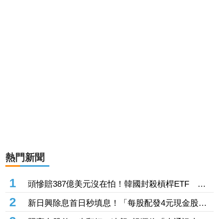
熱門新聞
1
頭慘賠387億美元沒在怕！韓國封殺槓桿ETF 散
戶殺紅眼「越洋狂買SOXL」股民看傻：要去教訓
2
新日興除息首日秒填息！「每股配發4元現金股
華爾街了嗎
利」盤中漲逾3%