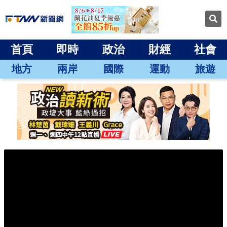
首頁
即時
政治
財經
社會
地方
兩岸
國際
運動
旅遊