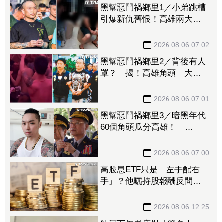
黑幫惡鬥禍鄉里1／小弟跳槽
引爆新仇舊恨！高雄兩大角
頭開戰 警方全城戒備
2026.08.06 07:02
黑幫惡鬥禍鄉里2／背後有人
罩？ 揭！高雄角頭「大漢
達達」開趴招攬新血內幕
2026.08.06 07:01
黑幫惡鬥禍鄉里3／暗黑年代
60個角頭瓜分高雄！
「他」惹怒黑白兩道！刑事
局長南下逮人
2026.08.06 07:00
高股息ETF只是「左手配右
手」？他曬持股報酬反問
掀網論戰：這個見仁見智
2026.08.06 12:25