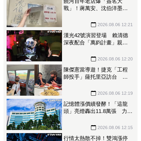
饒河百年老店爆「簽名大
戰」！蔣萬安、沈伯洋墨跡
全被抹去 店家無奈滅火
2026.08.06 12:21
漢光42號演習登場 賴清德
深夜配合「萬鈞計畫」親搭
雲豹甲車進駐政軍中心
2026.08.06 12:20
陳傑憲當導遊！捷克「工程
師投手」薩托里亞訪台 曬
旅遊照喊：謝謝台南
2026.08.06 12:19
記憶體漲價續發酵！「這龍
頭」亮燈轟出11.8萬張 力積
電死守均線噴36.8萬張
2026.08.06 12:15
行情太熱散不掉！雙鴻漲停