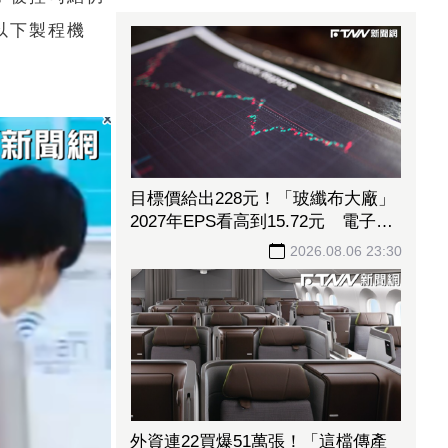
以下製程機
目標價給出228元！「玻纖布大廠」
2027年EPS看高到15.72元 電子材
料放量＋轉投資挹注營收
2026.08.06 23:30
外資連22買爆51萬張！「這檔傳產