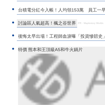
台積電分紅今入帳！人均領153萬 員工一
討論區人氣超高！楓之谷世界
PR・Maplestory Worlds
後悔太早出場！工程師血淚曝「投資慘賠
特價 熊本和王頂級A5和牛火鍋片