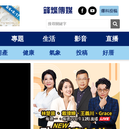
專題
生活
影音
直播
房產
健康
氣象
投稿
好厝