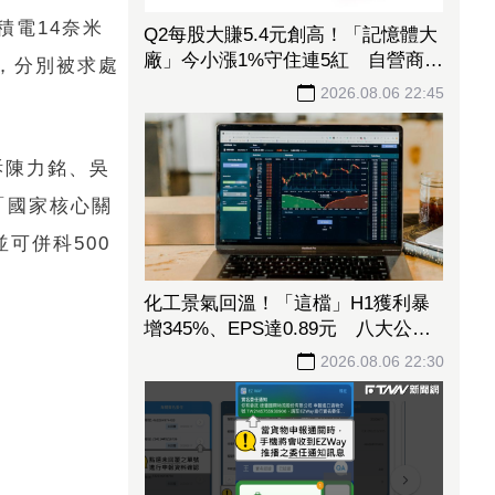
積電14奈米
Q2每股大賺5.4元創高！「記憶體大
廠」今小漲1%守住連5紅 自營商卻
，分別被求處
脫手449張、抱回7549萬元
2026.08.06 22:45
訴陳力銘、吳
「國家核心關
可併科500
化工景氣回溫！「這檔」H1獲利暴
增345%、EPS達0.89元 八大公股
調節逾千萬元
2026.08.06 22:30