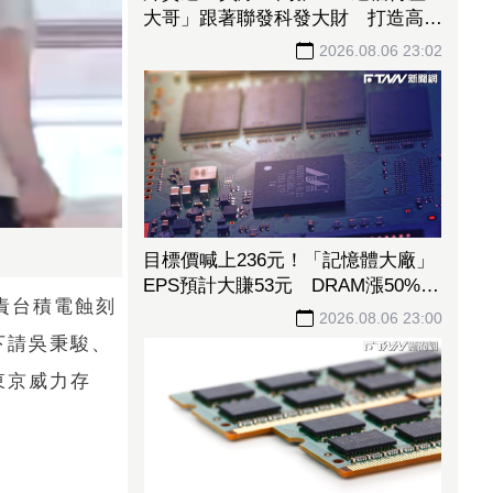
大哥」跟著聯發科發大財 打造高效
通道營收創新高
2026.08.06 23:02
目標價喊上236元！「記憶體大廠」
EPS預計大賺53元 DRAM漲50%、
負責台積電蝕刻
Flash漲30%獲利大增
2026.08.06 23:00
下請吳秉駿、
東京威力存