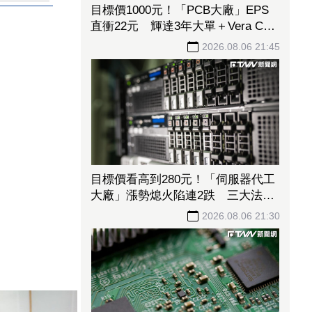
目標價1000元！「PCB大廠」EPS
直衝22元 輝達3年大單＋Vera CPU
市占率破5成後市看旺
2026.08.06 21:45
目標價看高到280元！「伺服器代工
大廠」漲勢熄火陷連2跌 三大法人
今出清1.1萬張、抽回21億元
2026.08.06 21:30