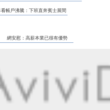
早看帳戶沸騰：下班直奔賓士展間
史」 網安慰：高薪本業已很有優勢