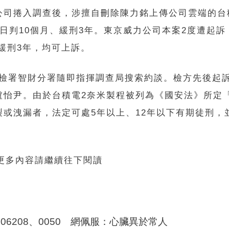
公司捲入調查後，涉擅自刪除陳力銘上傳公司雲端的台
日判10個月、緩刑3年。東京威力公司本案2度遭起訴
、緩刑3年，均可上訴。
，高檢署智財分署隨即指揮調查局搜索約談。檢方先後起
盧怡尹。由於台積電2奈米製程被列為《國安法》所定
或洩漏者，法定可處5年以上、12年以下有期徒刑，並
 更多內容請繼續往下閱讀
6208、0050 網佩服：心臟異於常人