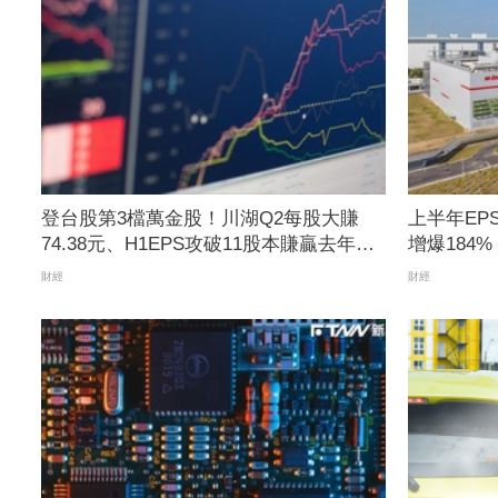
登台股第3檔萬金股！川湖Q2每股大賺
上半年EP
74.38元、H1EPS攻破11股本賺贏去年全
增爆184
年 近5日飆41.4%收10100元
緊張
財經
財經