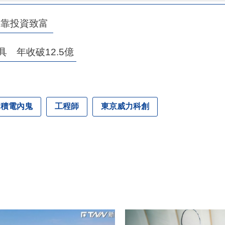
師靠投資致富
具 年收破12.5億
台積電內鬼
工程師
東京威力科創