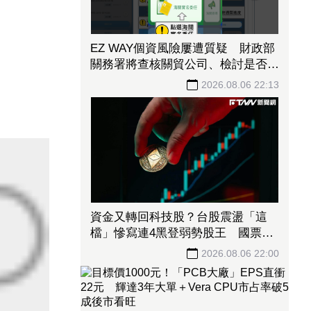
EZ WAY個資風險屢遭質疑 財政部
關務署將查核關貿公司、檢討是否統
一收費正式委任
2026.08.06 22:13
資金又轉回科技股？台股震盪「這
檔」慘寫連4黑登弱勢股王 國票
金、潤泰新也淪大盤刀下魂
2026.08.06 22:00