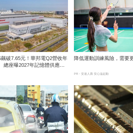
S飆破7.65元！華邦電Q2營收年
降低運動訓練風險，需要
% 總座曝2027年記憶體供應更
PR・安達人壽 安心溢起動