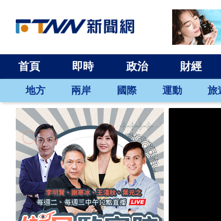
首頁
即時
政治
財經
地方
兩岸
國際
運動
旅