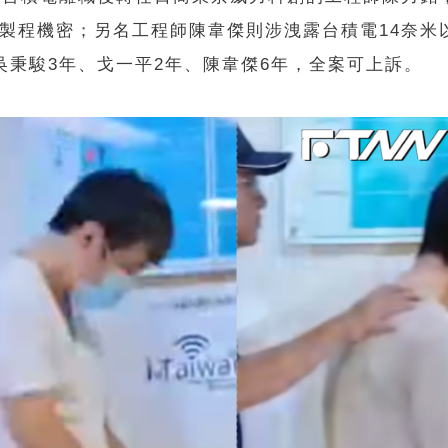
製程機密；另名工程師陳韋傑則涉洩露台積電14奈米
吳秉駿3年、戈一平2年、陳韋傑6年，全案可上訴。