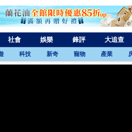
社會
娛樂
鋒評
大追查
遊
科技
新奇
寵物
產業