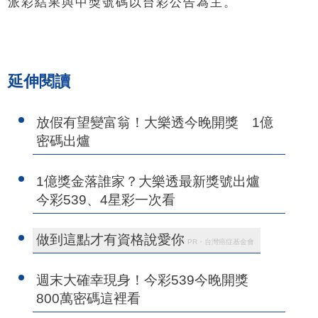
派彩結果與中獎號碼以台彩公告為主。
延伸閱讀
放假有望變富翁！大樂透今晚開獎 1億
密碼出爐
1億獎金落誰家？大樂透最新獎號出爐
今彩539、4星彩一次看
做到這點才有資格說愛你
PR・台灣癌症基金會
週末大確幸現身！今彩539今晚開獎
800萬密碼這裡看