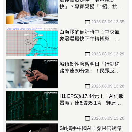
快」？專家親授「1招」抗通
膨 65歲股票推薦配置曝光
2026.08.09 13:35
白海豚的倒計時中！中央氣
象署曝最快下午轉輕颱 但
「1地」可能出現局部大雨
2026.08.09 13:29
城鎮韌性演習明日「行動網
路降速30分鐘」！民眾反應
冷淡 美媒嘆警報聲不夠大
2026.08.09 13:28
H1 EPS攻17.44元！「AI伺服
器廠」連6漲35.1% 輝達
GB300、Vera Rubin挹注訂單
看到明年
2026.08.09 13:20
Siri攜手中國AI！蘋果官網曝