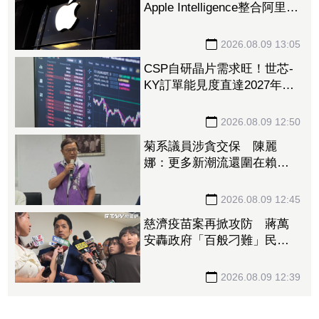
Apple Intelligence整合阿里
「千問」 手冊上線不到一
天撤了
2026.08.09 13:05
CSP自研晶片需求旺！世芯-
KY訂單能見度直達2027年
底 3奈米晶片放量、2奈米
準備接棒
2026.08.09 12:50
菊系議員涉貪交保 陳麗
娜：更多新潮流還圍在賴瑞
隆身邊等著掌權
2026.08.09 12:45
慈濟疫苗案再掀攻防 蔣萬
安轟政府「百般刁難」民間
自購：慘痛經驗不會忘記
2026.08.09 12:39