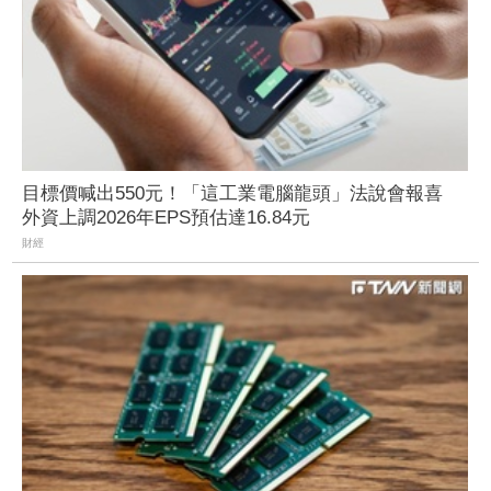
目標價喊出550元！「這工業電腦龍頭」法說會報喜
外資上調2026年EPS預估達16.84元
財經