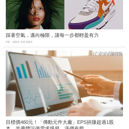
踩著空氣，邁向極限，讓每一步都輕盈有力
PR・NIKE AIR MAX
目標價460元！「傳動元件大廠」EPS拚賺超過1股
本 半導體設備需求爆發、漲價有戲