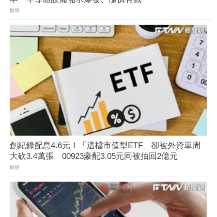
財經
創紀錄配息4.6元！「這檔市值型ETF」卻被外資單周
大砍3.4萬張 00923豪配3.05元同被抽回2億元
財經