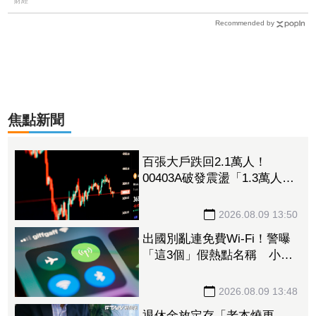
財經
Recommended by
焦點新聞
百張大戶跌回2.1萬人！
00403A破發震盪「1.3萬人脫
手不要了」 外資反搶23.6萬
張入手
2026.08.09 13:50
出國別亂連免費Wi-Fi！警曝
「這3個」假熱點名稱 小心
信用卡個資、帳密一秒遭偷
走
2026.08.09 13:48
退休金放定存「老本燒更