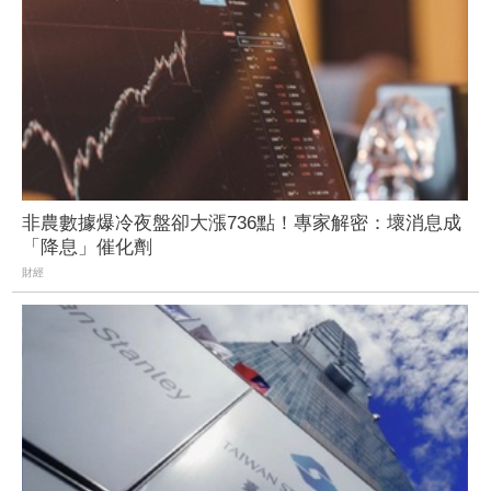
非農數據爆冷夜盤卻大漲736點！專家解密：壞消息成
「降息」催化劑
財經