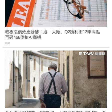
載板漲價效應發酵！這「大廠」Q2獲利衝13季高點
再砸468億搶AI商機
財經