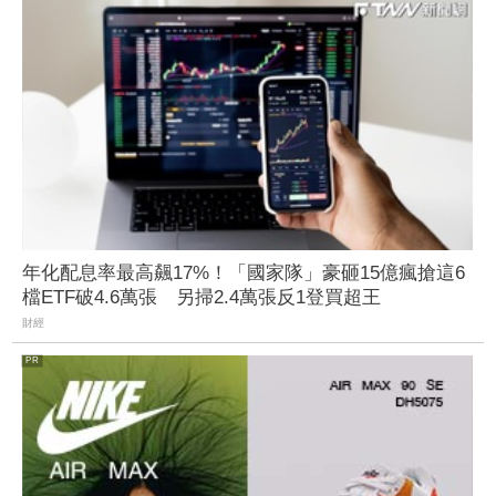
年化配息率最高飆17%！「國家隊」豪砸15億瘋搶這6
檔ETF破4.6萬張 另掃2.4萬張反1登買超王
財經