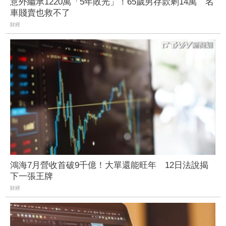
意外繼承1220萬「5年敗光」！65歲男存款剩14萬 名
車賤賣也救不了
財經
鴻海7月營收首破9千億！大單還能旺年 12日法說揭
下一張王牌
財經