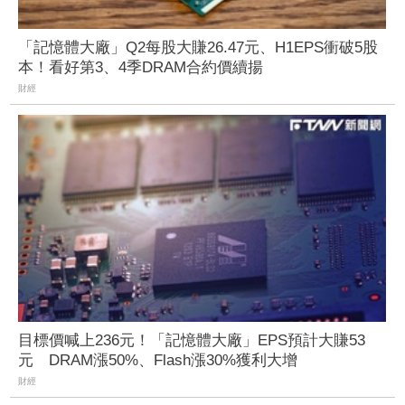
「記憶體大廠」Q2每股大賺26.47元、H1EPS衝破5股
本！看好第3、4季DRAM合約價續揚
財經
目標價喊上236元！「記憶體大廠」EPS預計大賺53
元 DRAM漲50%、Flash漲30%獲利大增
財經