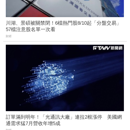
川湖、景碩被關禁閉！6檔熱門股8/10起「分盤交易」
57檔注意股名單一次看
財經
訂單滿到明年！「光通訊大廠」連拉2根漲停 美國網
通需求猛7月營收年增5成