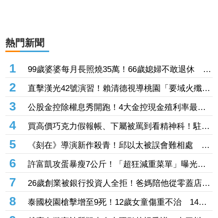
熱門新聞
1
99歲婆婆每月長照燒35萬！66歲媳婦不敢退休 嘆
72歲尪想退也「負擔不起」
2
直擊漢光42號演習！賴清德視導桃園「要域火殲」
慰問參演官兵辛勞
3
公股金控除權息秀開跑！4大金控現金殖利率最高
3.66％ 除息日、股利一次看
4
買高價巧克力假報帳、下屬被罵到看精神科！駐日
內瓦處長爆重大醜聞 外交部收134頁申訴書啟動
5
《刻在》導演新作殺青！邱以太被誤會難相處
調查
Ni!KA萊恩遭足球重擊「正中要害」
6
許富凱攻蛋暴瘦7公斤！「超狂減重菜單」曝光
有望高雄巨蛋開唱他給答案了
7
26歲創業被銀行投資人全拒！爸媽陪他從零蓋店
如今年收破322億、擁1600家門市
8
泰國校園槍擊增至9死！12歲女童傷重不治 14歲
槍手先殺祖父母再闖校