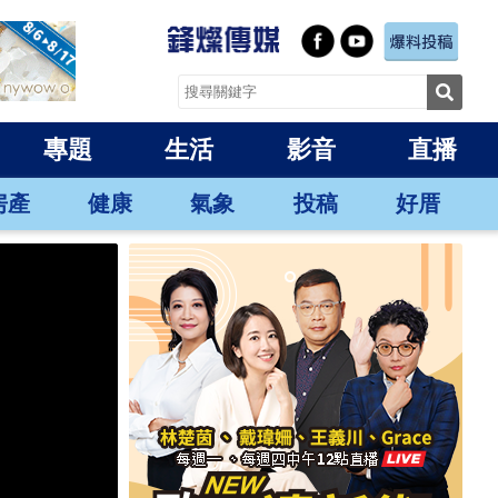
專題
生活
影音
直播
房產
健康
氣象
投稿
好厝