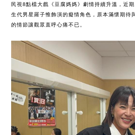
民視8點檔大戲《豆腐媽媽》劇情持續升溫，近
生代男星羅子惟飾演的癡情角色，原本滿懷期待
的情節讓觀眾直呼心痛不已。