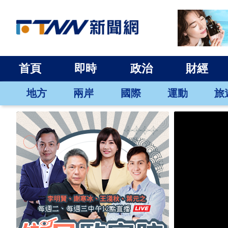
首頁
即時
政治
財經
地方
兩岸
國際
運動
旅