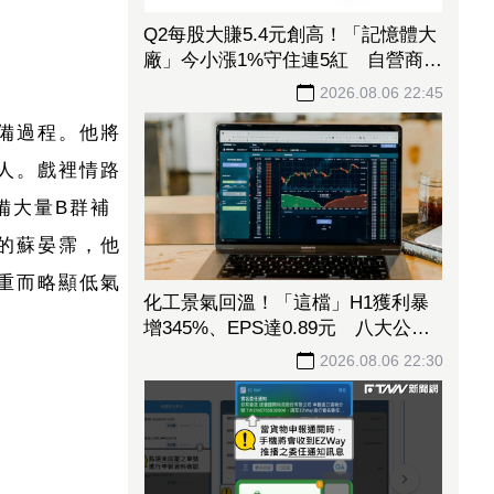
Q2每股大賺5.4元創高！「記憶體大
廠」今小漲1%守住連5紅 自營商卻
脫手449張、抱回7549萬元
2026.08.06 22:45
備過程。他將
人。戲裡情路
備大量B群補
的蘇晏霈，他
重而略顯低氣
化工景氣回溫！「這檔」H1獲利暴
增345%、EPS達0.89元 八大公股
調節逾千萬元
2026.08.06 22:30