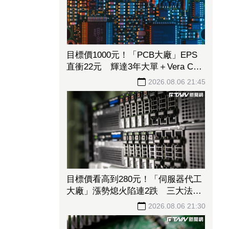
目標價1000元！「PCB大廠」EPS
直衝22元 輝達3年大單＋Vera CPU
市占率破5成後市看旺
2026.08.06 21:45
目標價看高到280元！「伺服器代工
大廠」漲勢熄火陷連2跌 三大法人
今出清1.1萬張、抽回21億元
2026.08.06 21:30