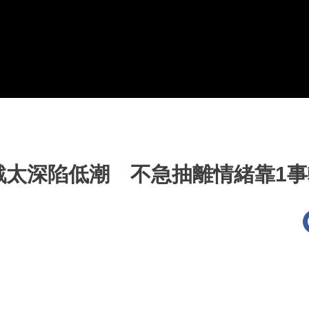
戲太深陷低潮 不急抽離情緒靠1事