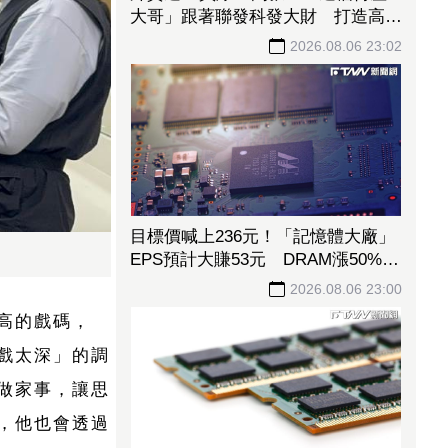
大哥」跟著聯發科發大財 打造高效
通道營收創新高
2026.08.06 23:02
目標價喊上236元！「記憶體大廠」
EPS預計大賺53元 DRAM漲50%、
Flash漲30%獲利大增
2026.08.06 23:00
高的戲碼，
戲太深」的調
做家事，讓思
，他也會透過