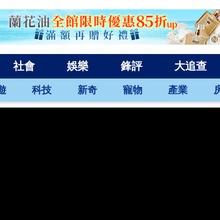
社會
娛樂
鋒評
大追查
遊
科技
新奇
寵物
產業