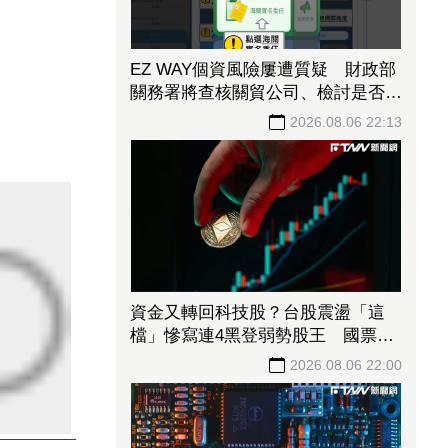
EZ WAY個資風險屢遭質疑 財政部
關務署將查核關貿公司、檢討是否統
一收費正式委任
2026.08.06 22:13
資金又轉回科技股？台股震盪「這
檔」慘寫連4黑登弱勢股王 國票
金、潤泰新也淪大盤刀下魂
2026.08.06 22:00