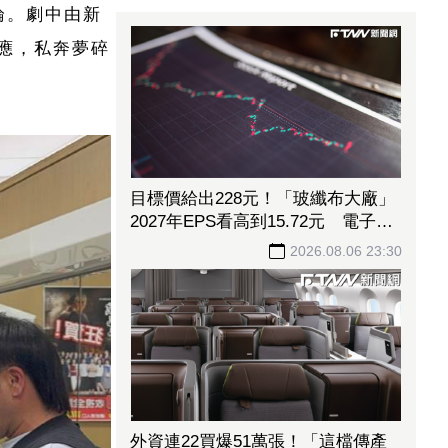
論。劇中由新
應，私奔夢碎
目標價給出228元！「玻纖布大廠」
2027年EPS看高到15.72元 電子材
料放量＋轉投資挹注營收
2026.08.06 23:30
外資連22買爆51萬張！「這檔傳產