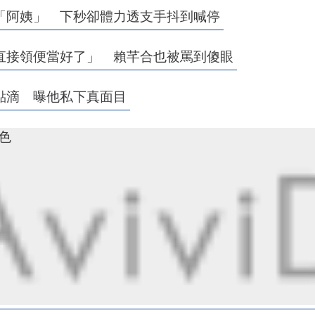
「阿姨」 下秒卻體力透支手抖到喊停
直接領便當好了」 賴芊合也被罵到傻眼
點滴 曝他私下真面目
九色