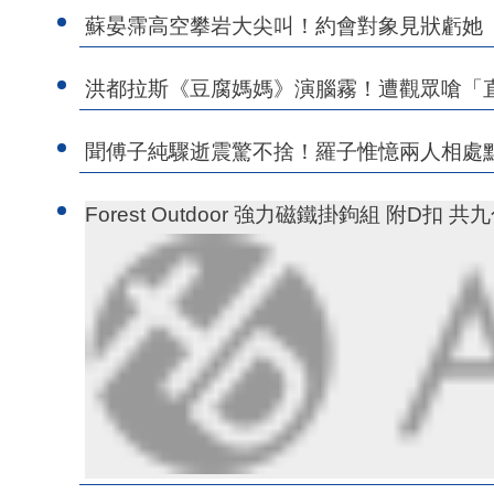
蘇晏霈高空攀岩大尖叫！約會對象見狀虧她
洪都拉斯《豆腐媽媽》演腦霧！遭觀眾嗆「
聞傅子純驟逝震驚不捨！羅子惟憶兩人相處
Forest Outdoor 強力磁鐵掛鉤組 附D扣 共