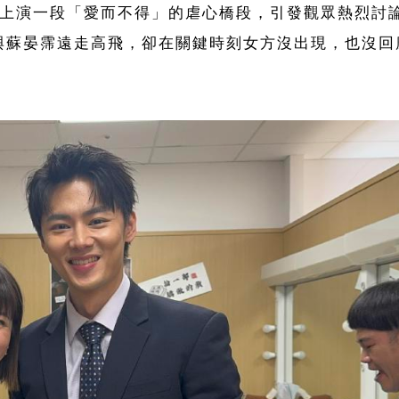
期上演一段「愛而不得」的虐心橋段，引發觀眾熱烈討
與蘇晏霈遠走高飛，卻在關鍵時刻女方沒出現，也沒回