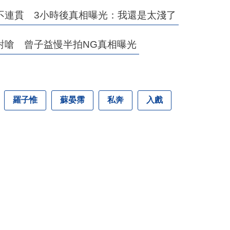
不連貫 3小時後真相曝光：我還是太淺了
對嗆 曾子益慢半拍NG真相曝光
羅子惟
蘇晏霈
私奔
入戲