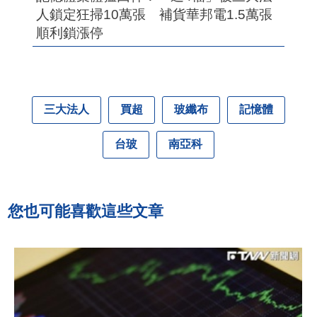
人鎖定狂掃10萬張 補貨華邦電1.5萬張
順利鎖漲停
三大法人
買超
玻纖布
記憶體
台玻
南亞科
您也可能喜歡這些文章