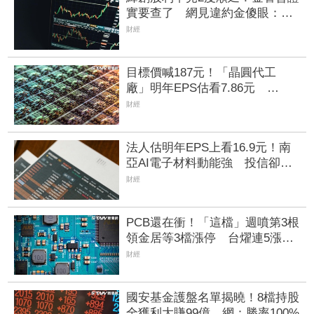
實要查了 網見違約金傻眼：重
罰3萬元？
財經
目標價喊187元！「晶圓代工
廠」明年EPS估看7.86元
VSMC產能升溫有望挹注營收
財經
法人估明年EPS上看16.9元！南
亞AI電子材料動能強 投信卻撤
出2.1億元逾2千張
財經
PCB還在衝！「這檔」週噴第3根
領金居等3檔漲停 台燿連5漲
51.5%、景碩累漲48%
財經
國安基金護盤名單揭曉！8檔持股
全獲利大賺99億 網：勝率100%