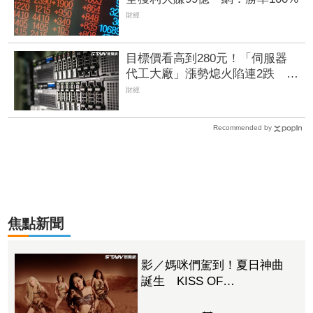
財經
目標價看高到280元！「伺服器
代工大廠」漲勢熄火陷連2跌 三
大法人今出清1.1萬張、抽回21億
財經
元
Recommended by
焦點新聞
影／媽咪們駕到！夏日神曲
誕生 KISS OF
LIFE〈Sweat〉火辣回歸