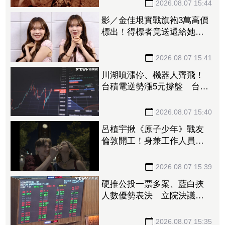
2026.08.07 15:44
影／金佳垠實戰旗袍3萬高價
標出！得標者竟送還給她
表示純粹來做公益
2026.08.07 15:41
川湖噴漲停、機器人齊飛！
台積電逆勢漲5元撐盤 台股
高開低走跌170點失守季線
2026.08.07 15:40
呂植宇揪《原子少年》戰友
倫敦開工！身兼工作人員
倫敦搭訕女路人大成功
2026.08.07 15:39
硬推公投一票多案、藍白挾
人數優勢表決 立院決議逕
付二讀
2026.08.07 15:35