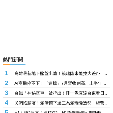
熱門新聞
1
高雄最新地下賭盤出爐！賴瑞隆未能拉大差距 押
柯志恩人數增、翻盤仍有變數
2
AI商機停不下！「這檔」7月營收創高、上半年
EPS 38.24元 獲大摩喊買、12000元目標價
3
台鐵「神秘夜車」被挖出！睡一覺直達台東看日
出 每週僅1班錯過等下週
4
民調陷膠著！賴清德下週三為賴瑞隆造勢 綠營強
化高雄組織、力保南臺灣不失
5
H1大賺2股本！這檔Q2、H1皆創歷年同期新猷 股