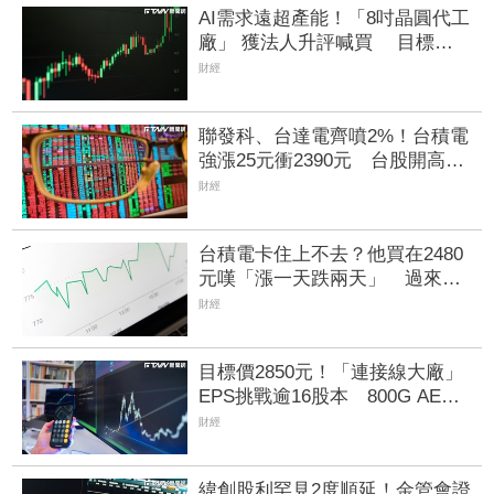
AI需求遠超產能！「8吋晶圓代工
廠」 獲法人升評喊買 目標價
205元、潛在漲幅逾3成
財經
聯發科、台達電齊噴2%！台積電
強漲25元衝2390元 台股開高漲
430點反攻44800點大關
財經
台積電卡住上不去？他買在2480
元嘆「漲一天跌兩天」 過來人
點關鍵：抱到明年再說
財經
目標價2850元！「連接線大廠」
EPS挑戰逾16股本 800G AEC
訂單回補、併購效益逐步發酵
財經
緯創股利罕見2度順延！金管會證