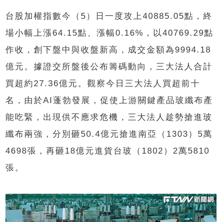
台股加權指數今（5）日一度攻上40885.05點，終
場小幅上漲64.15點、漲幅0.16%，以40769.29點
作收，創下盤中與收盤新高，成交金額為9994.18
億元。據證交所盤後公布籌碼動向，三大法人合計
買超約27.36億元。觀察今日三大法人買超前十
名，由於AI蓬勃發展，促使上游關鍵產品玻纖布產
能吃緊，出現供不應求危機，三大法人趁勢搶進玻
纖布兩強，分別砸50.4億元搶進南亞（1303）5萬
4698張，再砸18億元進貨台玻（1802）2萬5810
張。