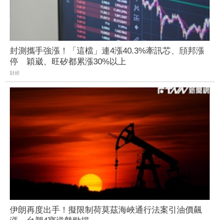
封測攜手強漲！「這檔」連4漲40.3%牽訊芯、頎邦漲
停 穎崴、旺矽都累漲30%以上
財經
伊朗再度出手！擬限制荷莫茲海峽通行法案引油價飆