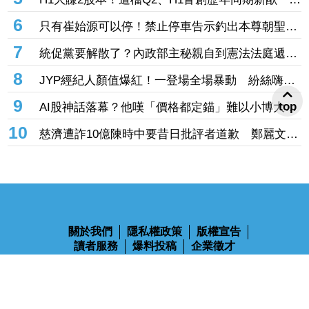
價翻臉緊鎖漲停
6
只有崔始源可以停！禁止停車告示釣出本尊朝聖：
停車可以嗎 店員粉絲嚇傻
7
統促黨要解散了？內政部主秘親自到憲法法庭遞
狀 聲請解散統促黨創下憲政首例
8
JYP經紀人顏值爆紅！一登場全場暴動 紛絲嗨
喊：拜託直接出道
9
top
AI股神話落幕？他嘆「價格都定錨」難以小博大
網搖頭：現在才剛開始
10
慈濟遭詐10億陳時中要昔日批評者道歉 鄭麗文怒
轟無恥至極：你們該向全民下跪
關於我們
隱私權政策
版權宣告
讀者服務
爆料投稿
企業徵才
鋒燦傳媒股份有限公司 版權所有 Ⓒ 2023 All Rights Reserved