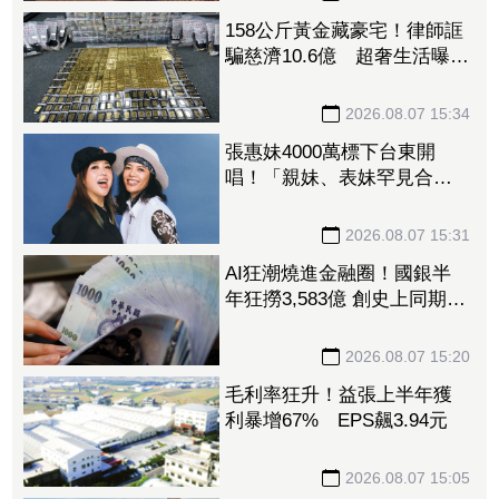
158公斤黃金藏豪宅！律師誆
騙慈濟10.6億 超奢生活曝
光：名車代步、鮑魚擺滿金
庫
2026.08.07 15:34
張惠妹4000萬標下台東開
唱！「親妹、表妹罕見合
體」 尷尬：我們有生鏽嗎
2026.08.07 15:31
AI狂潮燒進金融圈！國銀半
年狂撈3,583億 創史上同期最
強紀錄
2026.08.07 15:20
毛利率狂升！益張上半年獲
利暴增67% EPS飆3.94元
2026.08.07 15:05