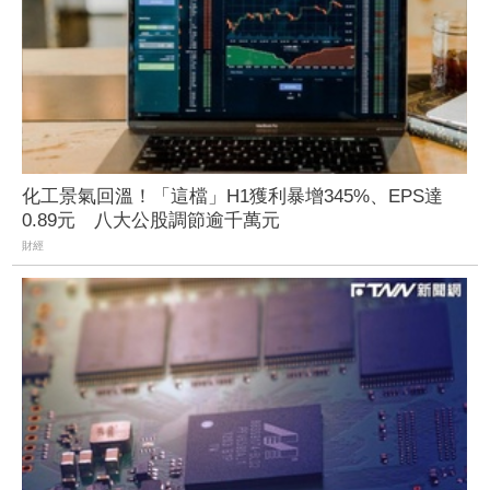
化工景氣回溫！「這檔」H1獲利暴增345%、EPS達
0.89元 八大公股調節逾千萬元
財經