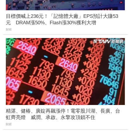
目標價喊上236元！「記憶體大廠」EPS預計大賺53
元 DRAM漲50%、Flash漲30%獲利大增
財經
精湛、健椿、廣錠再飆漲停！電零股川湖、長廣、台
虹齊亮燈 威潤、承啟、永擎攻頂鎖不住
財經