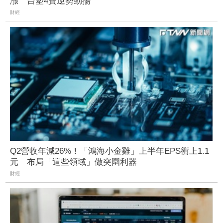
漲 台塑4寶逆勢勁揚
財經
Q2營收年減26%！「鴻海小金雞」上半年EPS衝上1.1
元 布局「這些領域」做突圍利器
財經