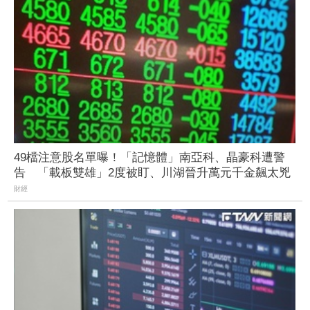
49檔注意股名單曝！「記憶體」南亞科、晶豪科遭警
告 「載板雙雄」2度被盯、川湖晉升萬元千金飆太兇
財經