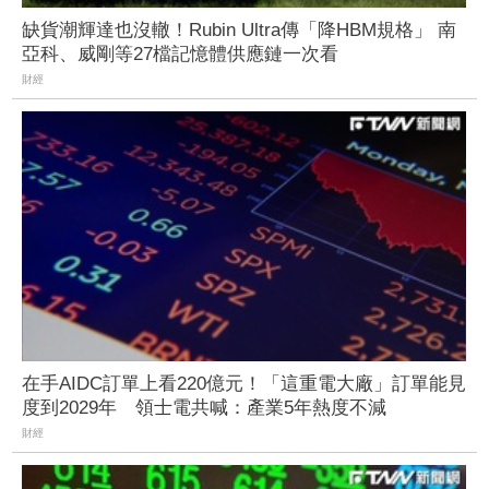
缺貨潮輝達也沒轍！Rubin Ultra傳「降HBM規格」 南
亞科、威剛等27檔記憶體供應鏈一次看
財經
在手AIDC訂單上看220億元！「這重電大廠」訂單能見
度到2029年 領士電共喊：產業5年熱度不減
財經