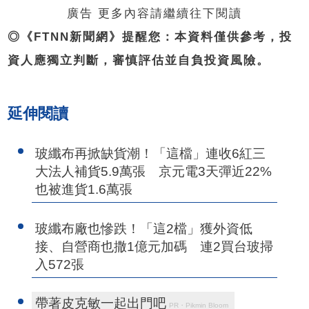
廣告 更多內容請繼續往下閱讀
◎《FTNN新聞網》提醒您：本資料僅供參考，投
資人應獨立判斷，審慎評估並自負投資風險。
延伸閱讀
玻纖布再掀缺貨潮！「這檔」連收6紅三
大法人補貨5.9萬張 京元電3天彈近22%
也被進貨1.6萬張
玻纖布廠也慘跌！「這2檔」獲外資低
接、自營商也撒1億元加碼 連2買台玻掃
入572張
帶著皮克敏一起出門吧
PR・Pikmin Bloom