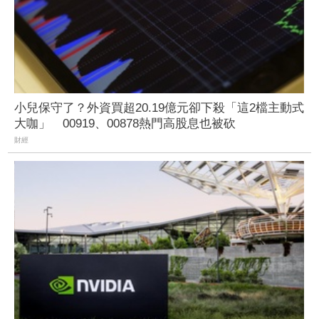
小兒保守了？外資買超20.19億元卻下殺「這2檔主動式
大咖」 00919、00878熱門高股息也被砍
財經