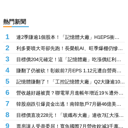
熱門新聞
1
連2季賺逾1個股本！「記憶體大廠」H1EPS衝
20.87元 股價卻殺至跌停鎖死
2
利多要噴大哥卻先跑！長榮航AI、旺季爆棚仍慘冠
賣超王 「這檔鋼鐵」７月營收年增46%也不被買
3
目標價204元確定！這「記憶體廠」吃漲價紅利、
單
Q2毛利率衝70% 全年營運看旺
4
賺翻了仍被砍！彰銀前7月EPS 1.12元遭自營商照
殺2.33億淪賣超王 「這檔記憶體」營收創高也遭
5
記憶體賺翻了！「工控記憶體大廠」Q2大賺逾10股
倒
本、H1EPS達166.45元 7月營收續旺再迎年月雙
6
營收越好越被賣？聯電單月進帳年增近19％遭外資
增
「砍到見骨」 台塑4寶「這檔」營收刷49個月新
7
韓股崩跌引爆資金出逃！南韓散戶7月砸46億美元
高也挨刀
「錢」進美股
8
目標價直攻228元！「玻纖布大廠」連收7紅大漲
32.86% 投信單周撒16.7億元、掃入近萬張
9
票房讓人受盡委屈！寬魚國際7月營收銳減3千萬原