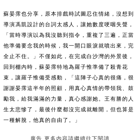
蘇晏霈也分享，原本排戲時試圖忍住情緒，沒想到
導演馮凱設計的台詞太感人，讓她數度哽咽失聲，
「當時導演以為我沒聽到指令，重複了三遍，正當
他準備要念我的時候，我一開口眼淚就噴出來，完
全止不住。」不僅如此，在完成白沙灣的外景後，
回到棚內時，蘇晏霈特地為羅子惟準備了殺青花
束，讓羅子惟備受感動，「這陣子心真的很痛，很
謝謝晏霈這半年的照顧，用真心真情的帶領我、鼓
勵我，給我滿滿的力量，真心感謝她。王有勝的人
生太悲慘了，最後什麼都沒完成就離開，但也算是
一種解脫，他真的自由了。」
廣告 更多內容請繼續往下閱讀