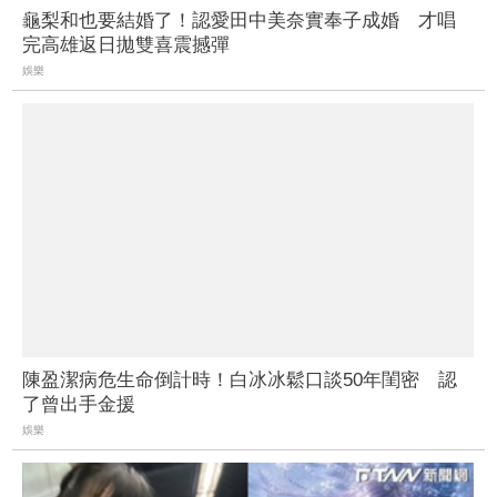
龜梨和也要結婚了！認愛田中美奈實奉子成婚 才唱
完高雄返日拋雙喜震撼彈
娛樂
陳盈潔病危生命倒計時！白冰冰鬆口談50年閨密 認
了曾出手金援
娛樂