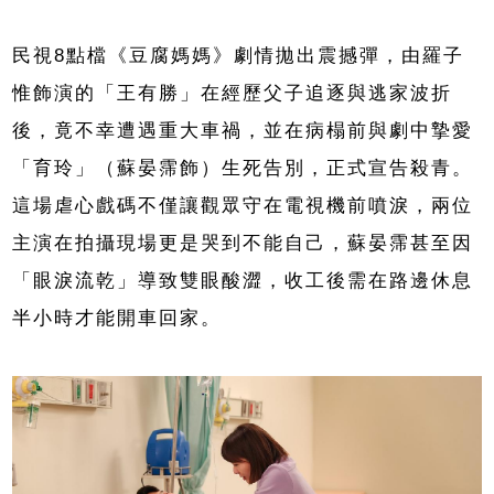
民視8點檔《豆腐媽媽》劇情拋出震撼彈，由羅子
惟飾演的「王有勝」在經歷父子追逐與逃家波折
後，竟不幸遭遇重大車禍，並在病榻前與劇中摯愛
「育玲」（蘇晏霈飾）生死告別，正式宣告殺青。
這場虐心戲碼不僅讓觀眾守在電視機前噴淚，兩位
主演在拍攝現場更是哭到不能自己，蘇晏霈甚至因
「眼淚流乾」導致雙眼酸澀，收工後需在路邊休息
半小時才能開車回家。