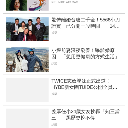
PR・NIKE AIR MAX
驚傳離婚台玻二千金！5566小刀
證實「已分開一段時間」 14年
豪門婚告終
娛樂
小煜前妻深夜發聲！曝離婚原
因 「想用更健康的方式生活」
娛樂
TWICE志效親妹正式出道！
HYBE新女團TUIDE公開全員
粉絲嗨喊：強大的家族基因
娛樂
姜厚任小24歲女友挨轟「知三當
三」 黑歷史挖不停
娛樂