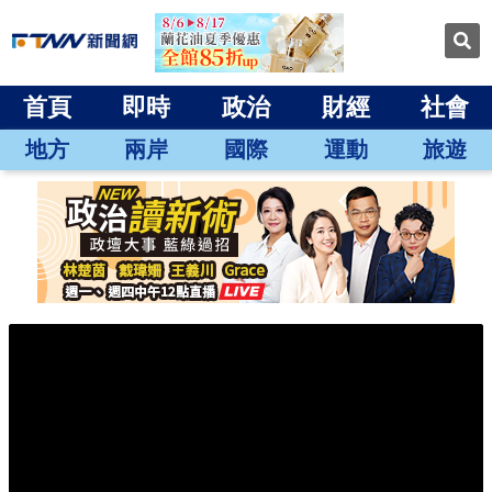
首頁
即時
政治
財經
社會
地方
兩岸
國際
運動
旅遊