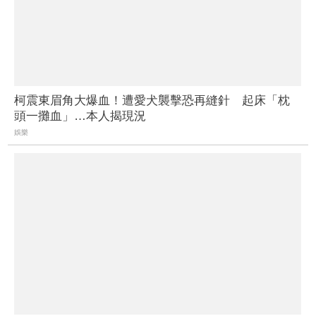
柯震東眉角大爆血！遭愛犬襲擊恐再縫針 起床「枕
頭一攤血」…本人揭現況
娛樂