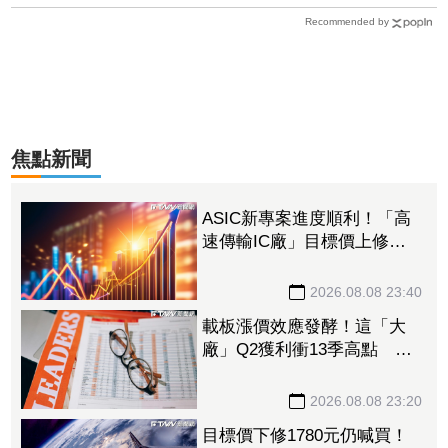
Recommended by
焦點新聞
ASIC新專案進度順利！「高
速傳輸IC廠」目標價上修至
710元 Q3蓄勢待發迎旺季
效應
2026.08.08 23:40
載板漲價效應發酵！這「大
廠」Q2獲利衝13季高點 再
砸468億搶AI商機
2026.08.08 23:20
目標價下修1780元仍喊買！