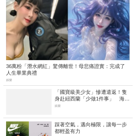
36萬粉「潛水網紅」驚傳離世！母悲痛證實：完成了
人生畢業典禮
娛樂
「國寶級美少女」慘遭遣返！隻
身赴紐西蘭「少做1件事」 海關
強制搜身審訊6小時
娛樂
踩著空氣，邁向極限，讓每一步
都輕盈有力