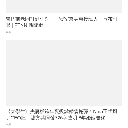
曾把前老闆打到住院 「安室奈美惠接班人」宣布引
退 | FTNN 新聞網
娛樂
《大學生》夫妻檔跨年夜投離婚震撼彈！Nina正式掰
了CEO尪、雙方共同發726字聲明 8年婚姻告終
娛樂