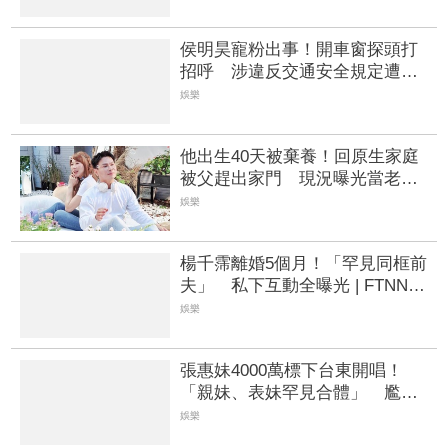
侯明昊寵粉出事！開車窗探頭打
招呼 涉違反交通安全規定遭警
方約談
娛樂
他出生40天被棄養！回原生家庭
被父趕出家門 現況曝光當老闆
翻身
娛樂
楊千霈離婚5個月！「罕見同框前
夫」 私下互動全曝光 | FTNN
新聞網
娛樂
張惠妹4000萬標下台東開唱！
「親妹、表妹罕見合體」 尷
尬：我們有生鏽嗎
娛樂