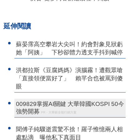
延伸閱讀
蘇晏霈高空攀岩大尖叫！約會對象見狀虧
她「阿姨」 下秒卻體力透支手抖到喊停
洪都拉斯《豆腐媽媽》演腦霧！遭觀眾嗆
「直接領便當好了」 賴芊合也被罵到傻
眼
009829掌握AI關鍵 大華韓國KOSPI 50今
強勢開募
PR・大華銀全能行銷方案
聞傅子純驟逝震驚不捨！羅子惟憶兩人相
處點滴 曝他私下真面目