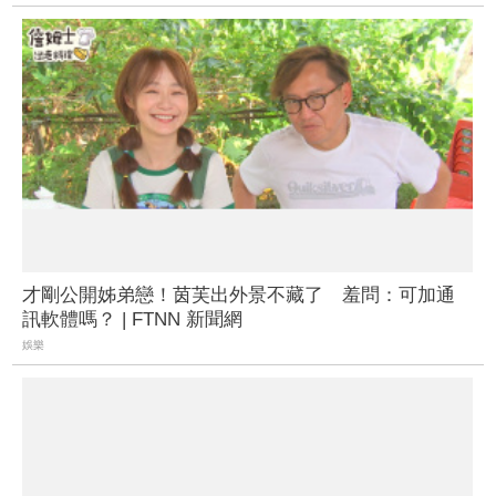
才剛公開姊弟戀！茵芙出外景不藏了 羞問：可加通
訊軟體嗎？ | FTNN 新聞網
娛樂