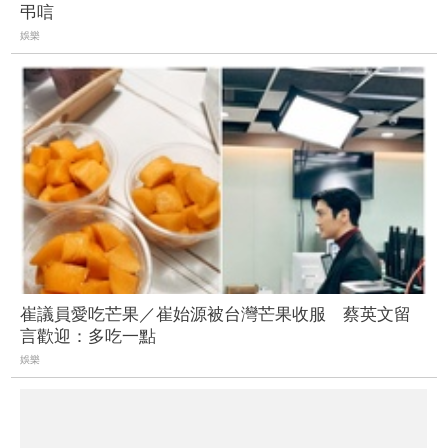
弔唁
娛樂
崔議員愛吃芒果／崔始源被台灣芒果收服 蔡英文留
言歡迎：多吃一點
娛樂