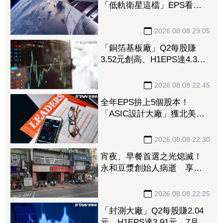
「低軌衛星這檔」EPS看至
35元 切AI資料中心市場猛
添營運動能
2026.08.08 23:05
「銅箔基板廠」Q2每股賺
3.52元創高、H1EPS達4.39
元 7月營收同締新猷、年增
96.88%
2026.08.08 22:45
全年EPS拚上5個股本！
「ASIC設計大廠」獲北美
CPU大單助攻 7月營收飆
158%
2026.08.08 22:30
宵夜、早餐首選之光熄滅！
永和豆漿創始人病逝 享壽
70歲
2026.08.08 22:25
「封測大廠」Q2每股賺2.04
元、H1EPS達3.91元 7月營