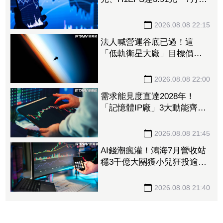
收再喜迎年月雙增
2026.08.08 22:15
法人喊營運谷底已過！這
「低軌衛星大廠」目標價衝
1560元 下半年出貨回溫、
營收估成長20%
2026.08.08 22:00
需求能見度直達2028年！
「記憶體IP廠」3大動能齊
發 目標價衝上1430元
2026.08.08 21:45
AI錢潮瘋灌！鴻海7月營收站
穩3千億大關獲小兒狂投逾7
萬張居冠 「這檔」單月營
收首跨9千億、法說前夕吸買
2026.08.08 21:40
氣