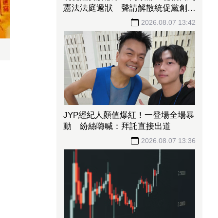
憲法法庭遞狀 聲請解散統促黨創下
憲政首例
2026.08.07 13:42
JYP經紀人顏值爆紅！一登場全場暴
動 紛絲嗨喊：拜託直接出道
2026.08.07 13:36