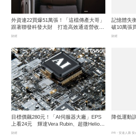
外資連22買爆51萬張！「這檔傳產大哥」
記憶體失衡
跟著聯發科發大財 打造高效通道營收創
破10萬張
新高
價出現暫
財經
財經
目標價飆280元！「AI伺服器大廠」EPS
降低運動
上看24元 輝達Vera Rubin、超微Helios
量產營運爆發
財經
PR・安達人壽 安