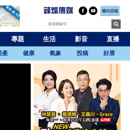
專題
生活
影音
直播
房產
健康
氣象
投稿
好厝