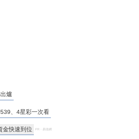
碼出爐
39、4星彩一次看
資金快速到位
PR・易借網