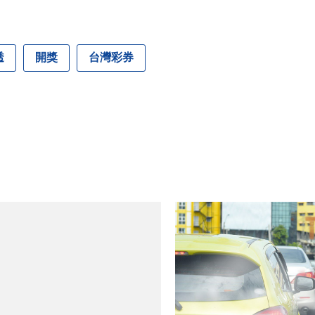
透
開獎
台灣彩券