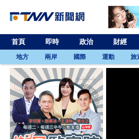
首頁
即時
政治
財經
地方
兩岸
國際
運動
旅