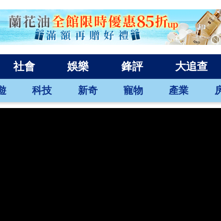
社會
娛樂
鋒評
大追查
遊
科技
新奇
寵物
產業