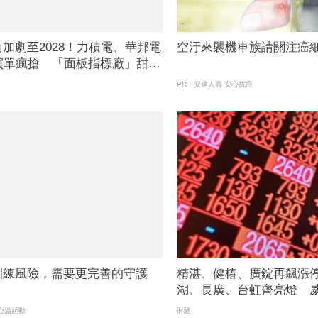
加劇至2028！力積電、華邦電
空汙來襲機車族請關注癌
買單瘋搶 「面板指標廠」甜甜
居成交王
PR・安達人壽 安心抗癌
訓練風險，需要更完善的守護
精湛、健椿、廣錠再飆漲
湖、長廣、台虹齊亮燈 
擎攻頂鎖不住
心溢起動
財經