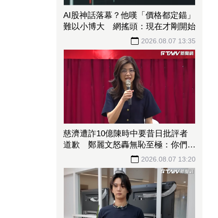
AI股神話落幕？他嘆「價格都定錨」
難以小博大 網搖頭：現在才剛開始
2026.08.07 13:35
慈濟遭詐10億陳時中要昔日批評者
道歉 鄭麗文怒轟無恥至極：你們該
向全民下跪
2026.08.07 13:20