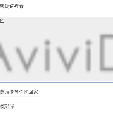
萬密碼這裡看
九色
0萬頭獎等你抱回家
獎獎號曝