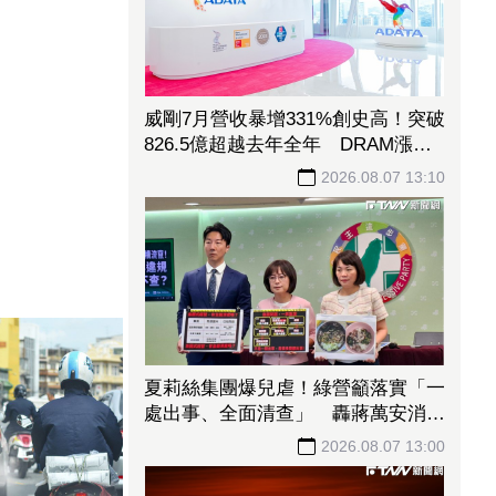
威剛7月營收暴增331%創史高！突破
826.5億超越去年全年 DRAM漲價
潮助攻Q3再登峰
2026.08.07 13:10
夏莉絲集團爆兒虐！綠營籲落實「一
處出事、全面清查」 轟蔣萬安消極
處理應公開道歉
2026.08.07 13:00