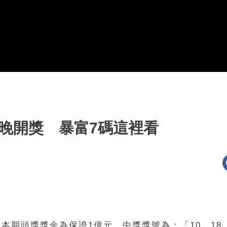
晚開獎 暴富7碼這裡看
，本期頭獎獎金為保證1億元，中獎獎號為：「10、18、