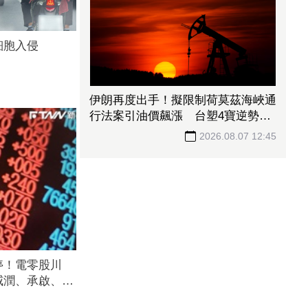
細胞入侵
伊朗再度出手！擬限制荷莫茲海峽通
行法案引油價飆漲 台塑4寶逆勢勁
揚
2026.08.07 12:45
停！電零股川
威潤、承啟、永