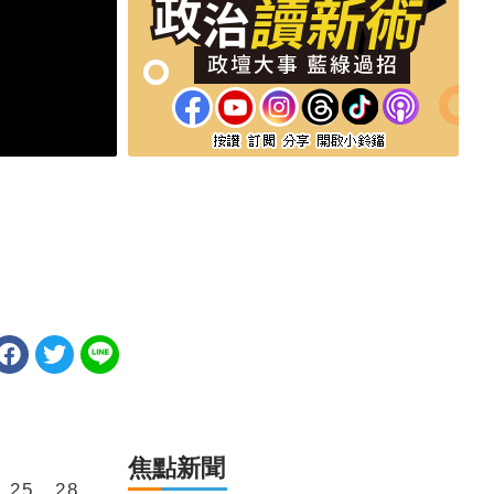
焦點新聞
25、28、