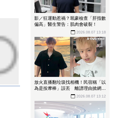
影／狂運動惹禍？珉豪檢查「肝指數
偏高」醫生警告：肌肉會破裂！
2026.08.07 13:18
放火直播翻垃圾找相機！民宿稱「以
為是按摩棒」誤丟 離譜理由掀網質
疑
2026.08.07 13:12