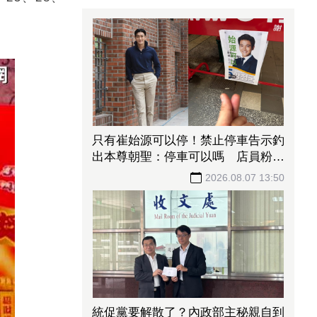
只有崔始源可以停！禁止停車告示釣
出本尊朝聖：停車可以嗎 店員粉絲
嚇傻
2026.08.07 13:50
統促黨要解散了？內政部主秘親自到