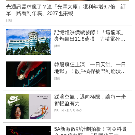
光通訊需求瘋了？這「光電大廠」獲利年增6.7倍 訂
單一路看到年底、2027也樂觀
財經
記憶體漲價續發酵！「這龍頭」
亮燈轟出11.8萬張 力積電死守
均線噴36.8萬張
財經
韓股瘋狂上演「一日天堂、一日
地獄」！散戶槓桿被巴到崩潰
今年熔斷至少44次
財經
踩著空氣，邁向極限，讓每一步
都輕盈有力
PR・NIKE AIR MAX
5A新廠啟動計劃拍板！南亞科吸