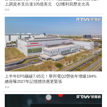
上調資本支出達105億美元 Q2獲利寫歷史次高
財經
上半年EPS飆破7.65元！華邦電Q2營收年增爆184%
總座曝2027年記憶體供應更緊張
財經