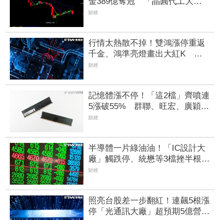
金389億奪冠 「晶圓代工大
廠」未來展望看俏、挑戰連5紅
財經
行情太熱散不掉！雙鴻漲停重返
千金、鴻準亮燈畫出大紅K 概
念股「再2檔鎖死」族群全面啟動
財經
記憶體漲不停！「這2檔」齊噴連
5漲破55% 群聯、旺宏、廣穎、
宜鼎都漲停
財經
半導體一片綠油油！「IC設計大
廠」觸跌停、統懋等3檔挫半根
記憶體2檔走高成交量噴萬張
財經
照亮台股差一步翻紅！連飆5根漲
停「光通訊大廠」超預期5億營收