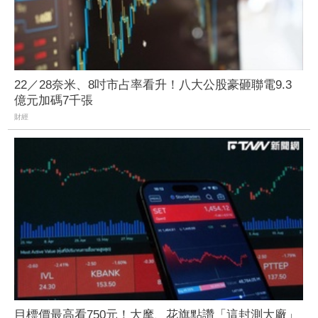
22／28奈米、8吋市占率看升！八大公股豪砸聯電9.3
億元加碼7千張
財經
目標價最高看750元！大摩、花旗點讚「這封測大廠」