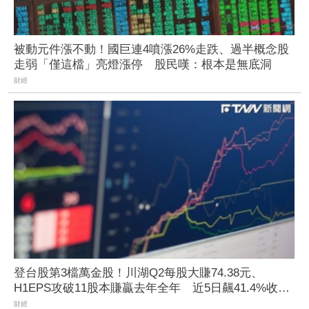
被動元件漲不動！國巨連4噴漲26%走跌、過半概念股
走弱「僅這檔」亮燈漲停 股民嘆：根本是無底洞
財經
登台股第3檔萬金股！川湖Q2每股大賺74.38元、
H1EPS攻破11股本賺贏去年全年 近5日飆41.4%收
10100元
財經