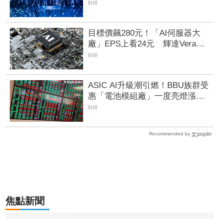
締新猷 光電股4檔登頂
財經
目標價飆280元！「AI伺服器大
廠」EPS上看24元 輝達Vera
Rubin、超微Helios量產營運爆發
財經
ASIC AI升級潮引燃！BBU族群受
惠「電池模組廠」一度亮燈漲
停 順達、加百裕噴半根
財經
Recommended by
焦點新聞