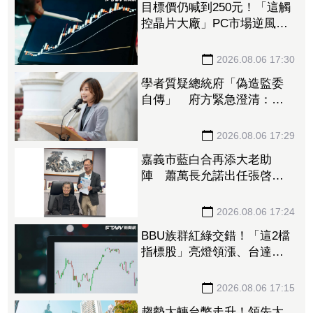
目標價仍喊到250元！「這觸
控晶片大廠」PC市場逆風但
手握利多新業務 外資看好
喊加碼
2026.08.06 17:30
學者質疑總統府「偽造監委
自傳」 府方緊急澄清：已
檢還原件
2026.08.06 17:29
嘉義市藍白合再添大老助
陣 蕭萬長允諾出任張啓楷
競總榮譽主委
2026.08.06 17:24
BBU族群紅綠交錯！「這2檔
指標股」亮燈領漲、台達
電、光寶科雙收紅 新普、
AES也有逾2%漲幅
2026.08.06 17:15
趨勢大轉台幣走升！領先大