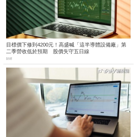
目標價下修到4200元！高盛喊「這半導體設備廠」第
二季營收低於預期 股價失守五日線
財經