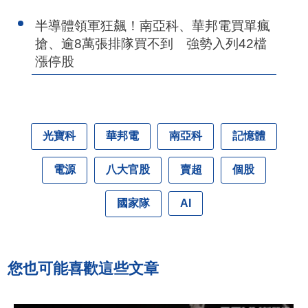
半導體領軍狂飆！南亞科、華邦電買單瘋
搶、逾8萬張排隊買不到 強勢入列42檔
漲停股
光寶科
華邦電
南亞科
記憶體
電源
八大官股
賣超
個股
國家隊
AI
您也可能喜歡這些文章