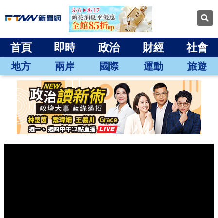
首頁
即時
政治
財經
社會
地方
兩岸
國際
運動
旅遊