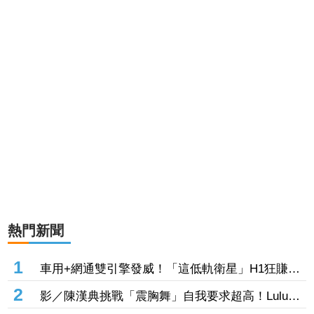
熱門新聞
1
車用+網通雙引擎發威！「這低軌衛星」H1狂賺
5.75元創高 智易同期EPS也刷新紀錄
2
影／陳漢典挑戰「震胸舞」自我要求超高！Lulu掌
鏡連拍30次 餓喊：可以吃飯嗎