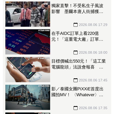
獨家直擊！不受私生子風波
影響 墨爾本唐人街捕獲野
生周杰倫
2026.08.06 17:29
在手AIDC訂單上看220億
元！「這重電大廠」訂單能
見度到2029年 領士電共
喊：產業5年熱度不減
2026.08.06 18:00
目標價喊出550元！「這工業
電腦龍頭」法說會報喜 外
資上調2026年EPS預估達
16.84元
2026.08.06 17:45
影／泰國女團PiXXiE首度出
國拍MV！ 〈Whatever〉爆
紅後再突破
2026.08.06 17:35