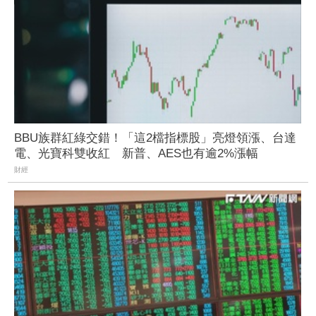
BBU族群紅綠交錯！「這2檔指標股」亮燈領漲、台達
電、光寶科雙收紅 新普、AES也有逾2%漲幅
財經