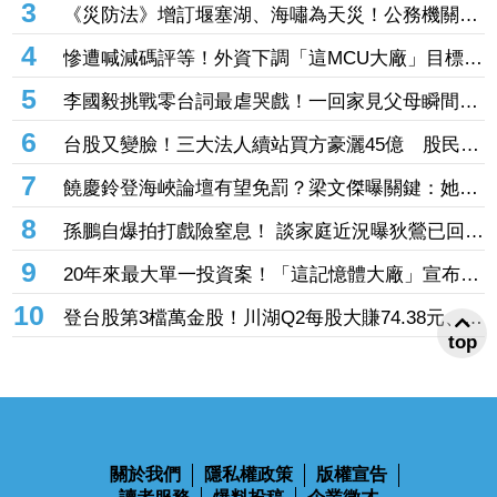
3
《災防法》增訂堰塞湖、海嘯為天災！公務機關應
設災防長、公所設防災協作中心
4
慘遭喊減碼評等！外資下調「這MCU大廠」目標價
探95元 第二季每股虧損0.59元是警訊
5
李國毅挑戰零台詞最虐哭戲！一回家見父母瞬間潰
堤 怒嗆姚淳耀兄弟情決裂
6
台股又變臉！三大法人續站買方豪灑45億 股民
喊：風向變了
7
饒慶鈴登海峽論壇有望免罰？梁文傑曝關鍵：她都
只講客套話
8
孫鵬自爆拍打戲險窒息！ 談家庭近況曝狄鶯已回
台 感嘆：一家之主不容易
9
20年來最大單一投資案！「這記憶體大廠」宣布最
高投入3466億元擴產 第二季合併財報出爐
10
登台股第3檔萬金股！川湖Q2每股大賺74.38元、
top
H1EPS攻破11股本賺贏去年全年 近5日飆41.4%
收10100元
關於我們
隱私權政策
版權宣告