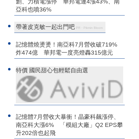
創、力積電漲停 華邦電連4漲43%、南
亞科也噴36%
帶著皮克敏一起出門吧
PR・Pikmin Bloom
記憶體燒燙燙！南亞科7月營收破719%
炸474億 華邦電一度亮燈轟315億元
特價 國民甜心包輕鬆自由選
記憶體7月營收大暴衝！晶豪科飆漲停、
南亞科大漲6% 「模組大廠」Q2 EPS攀
升202倍也起飛