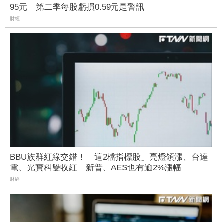
95元 第二季每股虧損0.59元是警訊
財經
BBU族群紅綠交錯！「這2檔指標股」亮燈領漲、台達
電、光寶科雙收紅 新普、AES也有逾2%漲幅
財經