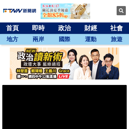
首頁
即時
政治
財經
社會
地方
兩岸
國際
運動
旅遊