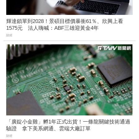
輝達鎖單到2028！景碩目標價暴衝61％、欣興上看
1575元 法人嗨喊：ABF三雄迎黃金4年
財經
「廣錠小金雞」孵1年正式出貨！一條龍關鍵技術通過
驗證 拿下美系網通、雲端大廠訂單
財經