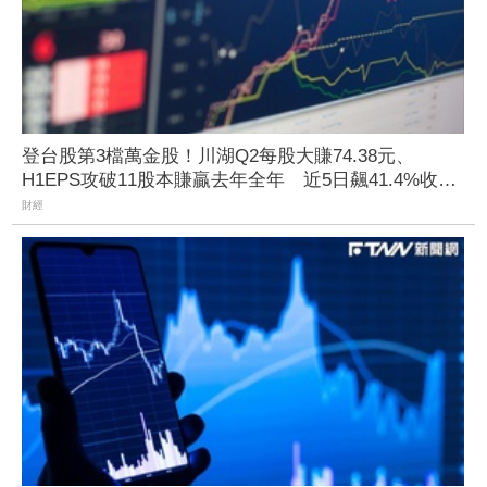
登台股第3檔萬金股！川湖Q2每股大賺74.38元、
H1EPS攻破11股本賺贏去年全年 近5日飆41.4%收
10100元
財經