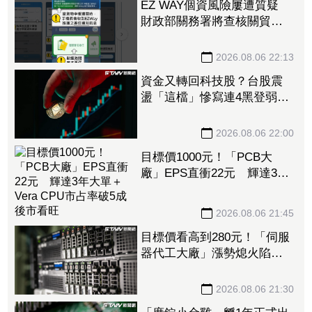
EZ WAY個資風險屢遭質疑
財政部關務署將查核關貿公
司、檢討是否統一收費正式
委任
2026.08.06 22:13
資金又轉回科技股？台股震
盪「這檔」慘寫連4黑登弱勢
股王 國票金、潤泰新也淪
大盤刀下魂
2026.08.06 22:00
目標價1000元！「PCB大
廠」EPS直衝22元 輝達3年
大單＋Vera CPU市占率破5成
後市看旺
2026.08.06 21:45
目標價看高到280元！「伺服
器代工大廠」漲勢熄火陷連2
跌 三大法人今出清1.1萬
張、抽回21億元
2026.08.06 21:30