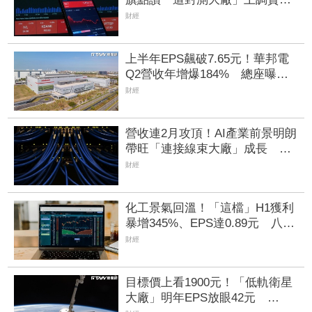
支出達105億美元 Q2獲利寫歷
財經
史次高
上半年EPS飆破7.65元！華邦電
Q2營收年增爆184% 總座曝
2027年記憶體供應更緊張
財經
營收連2月攻頂！AI產業前景明朗
帶旺「連接線束大廠」成長 外
資目標價喊上3665元
財經
化工景氣回溫！「這檔」H1獲利
暴增345%、EPS達0.89元 八大
公股調節逾千萬元
財經
目標價上看1900元！「低軌衛星
大廠」明年EPS放眼42元