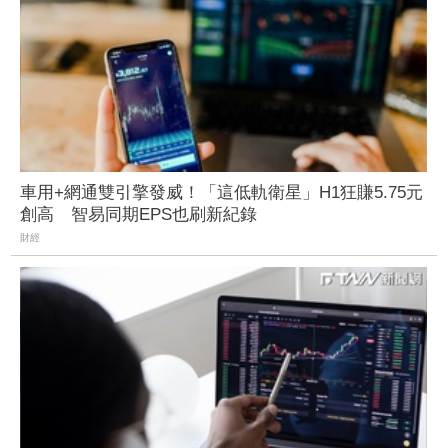
車用+網通雙引擎發威！「這低軌衛星」H1狂賺5.75元
創高 智易同期EPS也刷新紀錄
財經