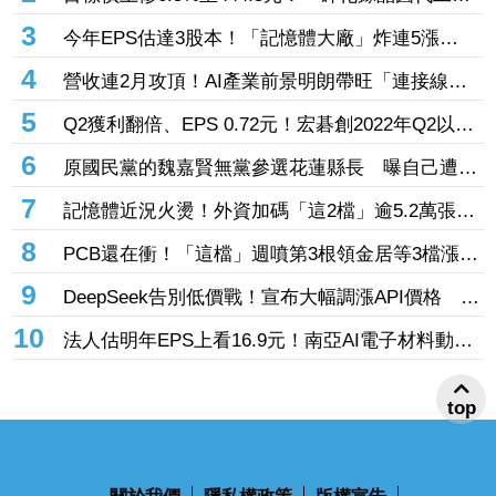
廠」7月營收創4年半新高 1.6T光通訊開始貢獻營
3
今年EPS估達3股本！「記憶體大廠」炸連5漲
收
44% 外資卻砍近1.8萬張抱回31.5億元
4
營收連2月攻頂！AI產業前景明朗帶旺「連接線束
大廠」成長 外資目標價喊上3665元
5
Q2獲利翻倍、EPS 0.72元！宏碁創2022年Q2以來
新高 9月IFA將發表AI PC新品
6
原國民黨的魏嘉賢無黨參選花蓮縣長 曝自己遭打
壓當花蓮市長水塔還被投毒「次氯酸鈉」
7
記憶體近況火燙！外資加碼「這2檔」逾5.2萬張
旺宏獲投入近17億元、近5日大漲40%
8
PCB還在衝！「這檔」週噴第3根領金居等3檔漲
停 台燿連5漲51.5%、景碩累漲48%
9
DeepSeek告別低價戰！宣布大幅調漲API價格 AI
商業化邁入新階段
10
法人估明年EPS上看16.9元！南亞AI電子材料動能
強 投信卻撤出2.1億元逾2千張
top