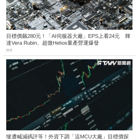
目標價飆280元！「AI伺服器大廠」EPS上看24元 輝
達Vera Rubin、超微Helios量產營運爆發
財經
慘遭喊減碼評等！外資下調「這MCU大廠」目標價探