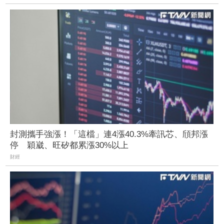
封測攜手強漲！「這檔」連4漲40.3%牽訊芯、頎邦漲
停 穎崴、旺矽都累漲30%以上
財經