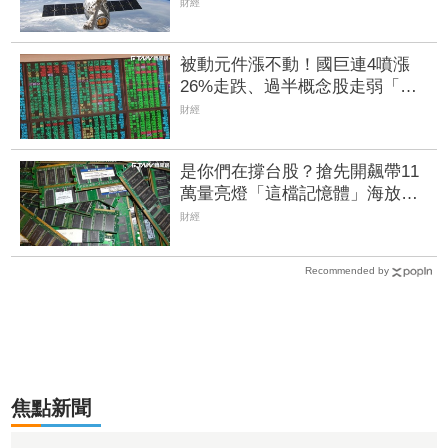
SpaceX衛星規格升級、併購案雙
財經
因素助攻
被動元件漲不動！國巨連4噴漲
26%走跌、過半概念股走弱「僅
這檔」亮燈漲停 股民嘆：根本
財經
是無底洞
是你們在撐台股？搶先開飆帶11
萬量亮燈「這檔記憶體」海放華
邦電、南亞科 2檔概念股同噴漲
財經
停
Recommended by
焦點新聞