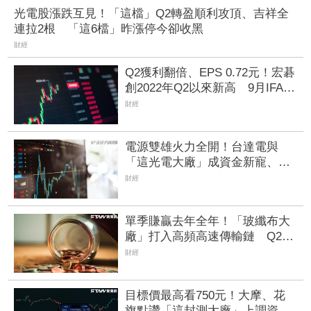
光電股漲跌互見！「這檔」Q2轉盈順利攻頂、吉祥全
連拉2根 「這6檔」昨漲停今卻收黑
財經
Q2獲利翻倍、EPS 0.72元！宏碁
創2022年Q2以來新高 9月IFA將
發表AI PC新品
財經
電源雙雄火力全開！台達電與
「這光電大廠」成資金新寵、
EPS衝上3.07元 營運續衝高
財經
單季賺贏去年全年！「玻纖布大
廠」打入高頻高速傳輸鏈 Q2獲
利暴增84%創新高
財經
目標價最高看750元！大摩、花
旗點讚「這封測大廠」上調資本