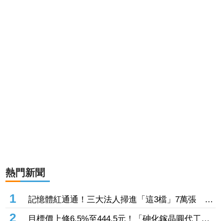
熱門新聞
1
記憶體紅通通！三大法人掃進「這3檔」7萬張 砸
229億元連4日補貨南亞科
2
目標價上修6.5%至444.5元！「砷化鎵晶圓代工