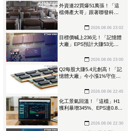
外資連22買爆51萬張！「這
檔傳產大哥」跟著聯發科發
大財 打造高效通道營收創
新高
2026.08.06 23:02
目標價喊上236元！「記憶體
大廠」EPS預計大賺53元
DRAM漲50%、Flash漲30%
獲利大增
2026.08.06 23:00
Q2每股大賺5.4元創高！「記
憶體大廠」今小漲1%守住連
5紅 自營商卻脫手449張、
抱回7549萬元
2026.08.06 22:45
化工景氣回溫！「這檔」H1
獲利暴增345%、EPS達0.89
元 八大公股調節逾千萬元
2026.08.06 22:30