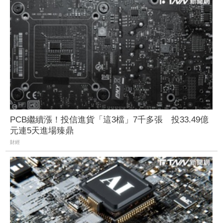
PCB繼續漲！投信進貨「這3檔」7千多張 投33.49億
元連5天進場臻鼎
財經