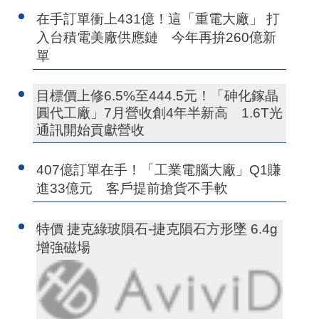
在手訂單衝上431億！這「重電大廠」 打
入台積電美廠供應鏈 今年再拚260億新
單
目標價上修6.5%至444.5元！「砷化鎵晶
圓代工廠」7月營收創4年半新高 1.6T光
通訊開始貢獻營收
407億訂單在手！「工業電腦大廠」Q1賺
進33億元 客戶提前搶貨不手軟
特價 捷克綠玻隕石-捷克隕石方形墜 6.4g
增強磁場