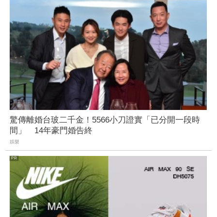
驚傳離婚台玻二千金！5566小刀證實「已分開一段時
間」 14年豪門婚告終
娛樂