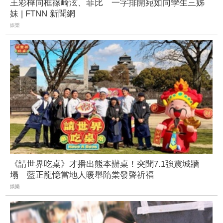
王彩樺同框篠崎泫、菲比 一字排開宛如同孿生三姊
妹 | FTNN 新聞網
娛樂
《請世界吃桌》才播出熊本辦桌！突聞7.1強震城牆
塌 藍正龍憶當地人暖舉隋棠發聲祈福
娛樂