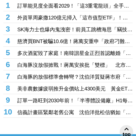
1
訂單能見度全面看2029！「這3重電龍頭」全手握
逾百億元訂單 市場聚焦董事會承認第二季財報
2
外資單周豪撒120億元掃入「這市值型ETF」！再
鎖定5檔主動式進貨、「這2檔」進貨逾10萬張
3
SK海力士也爆內鬼洩密！前員工跳槽海思「竊技術
機密附在履歷內」 判刑1年半
4
慈濟買BNT被騙10.6億！蔣萬安重申「政府刁難民
間」 沈伯洋開嗆：「說一個謊要用千萬個謊來
5
多次酒駕毀了家庭！南韓諧星金正烈首認離婚「分
圓」
居長達13年」 感謝台僑前妻仍照顧
6
白海豚沒放假掀戰！蔣萬安挨批「雙標」 北市府
急澄清：兩次條件根本不同
7
白海豚的放假標準會轉彎？沈伯洋質疑蔣市府「標
準不一」
8
美非農數據疲弱推升金價站上4300美元 黃金ETF
走強「這檔正2」一周漲近9%
9
訂單一路旺到2030年前！「半導體設備廠」H1每股
賺27.27元創同期新高 連4季賺逾一個股本
10
信義計畫區緊鄰老舊公寓 沈伯洋批松信猶如「兩
個世界」
top