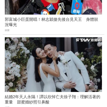
郭富城小巨蛋開唱！林志穎搶先後台見天王 身體狀
況曝光
娛樂
結婚2年天人永隔！譚以欣悼亡夫徐子翔：理解活著的
重量 甜蜜婚紗照引鼻酸