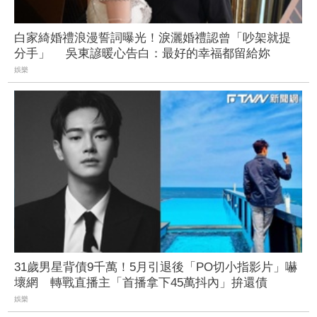
白家綺婚禮浪漫誓詞曝光！淚灑婚禮認曾「吵架就提
分手」 吳東諺暖心告白：最好的幸福都留給妳
娛樂
31歲男星背債9千萬！5月引退後「PO切小指影片」嚇
壞網 轉戰直播主「首播拿下45萬抖內」拚還債
娛樂