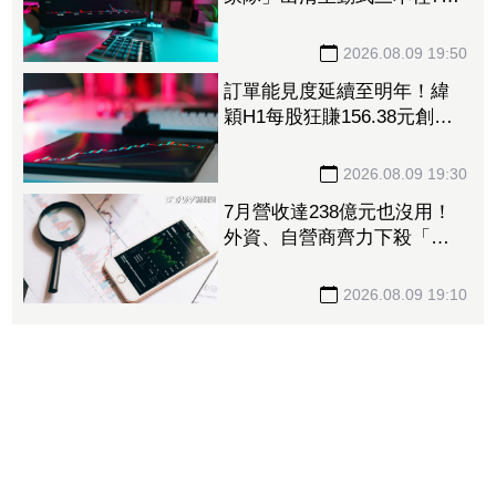
張 重量級正2、0050全中刀
撤資15億
2026.08.09 19:50
訂單能見度延續至明年！緯
穎H1每股狂賺156.38元創同
期新高 砸逾300億元擴充AI
伺服器產能
2026.08.09 19:30
7月營收達238億元也沒用！
外資、自營商齊力下殺「這
晶圓代工廠」 三大法人狠
砍156億元
2026.08.09 19:10