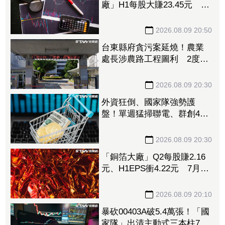
廠」H1每股大賺23.45元 資
料中心需求旺、產品結構優
化推升毛利率
2026.08.09 20:50
台東縣府貪污案延燒！農業
處長涉農路工程圖利 2度交
保仍遭羈押禁見
2026.08.09 20:30
外資狂倒、國家隊強勢護
盤！單週猛掃聯電、群創4萬
張 補貨名單一次看
2026.08.09 20:30
「銅箔大廠」Q2每股賺2.16
元、H1EPS衝4.22元 7月營
收再報捷、迎年月雙增
2026.08.09 20:10
暴砍00403A破5.4萬張！「國
家隊」出清主動式三本柱7萬