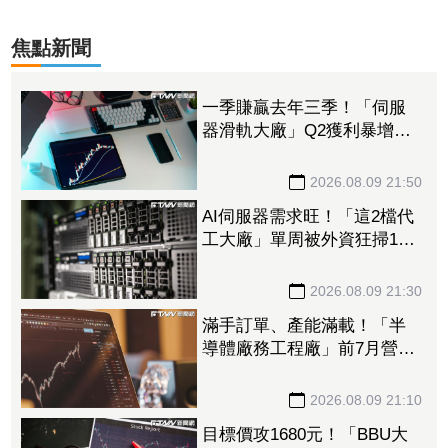
焦點新聞
一季賺贏去年三季！「伺服
器滑軌大廠」Q2獲利暴增
1053% 法人上修今年EPS
至228.8元
2026.08.09 21:50
AI伺服器需求旺！「這2檔代
工大廠」單周被外資狂掃14.5
萬張 鴻海法說前夕獲挹注
158億元
2026.08.09 21:30
滿手訂單、產能滿載！「半
導體廠務工程廠」前7月營收
創新高 量子電腦業務同步
開花
2026.08.09 21:10
目標價攻1680元！「BBU大