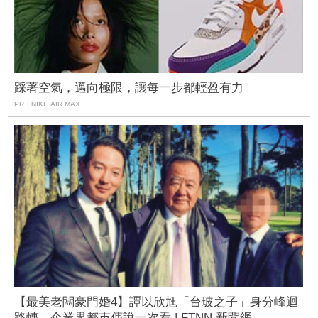
踩著空氣，邁向極限，讓每一步都輕盈有力
PR・NIKE AIR MAX
【最美老闆豪門婚4】譚以欣尪「台玻之子」身分峰迴
路轉 企業界都市傳說一次看 | FTNN 新聞網