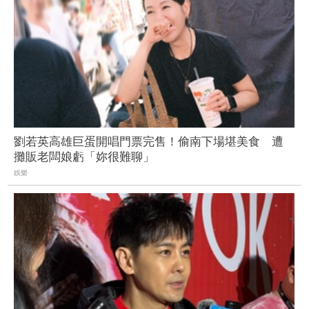
劉若英高雄巨蛋開唱門票完售！偷南下場堪美食 遭
攤販老闆娘虧「妳很難聊」
娛樂