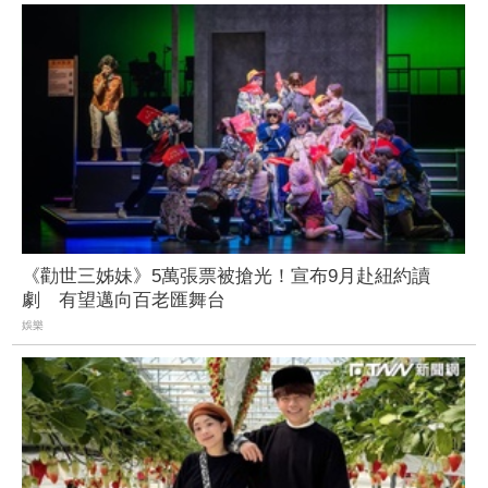
《勸世三姊妹》5萬張票被搶光！宣布9月赴紐約讀
劇 有望邁向百老匯舞台
娛樂