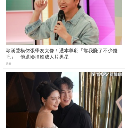
歐漢聲模仿張學友太像！遭本尊虧「靠我賺了不少錢
吧」 他還慘撞臉成人片男星
娛樂