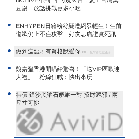
NCHIVE不到1年再度來台！愛上台灣臭
豆腐 放話挑戰更多小吃
ENHYPEN日籍粉絲疑遭網暴輕生！生前
道歉仍止不住攻擊 好友悲痛證實死訊
做到這點才有資格說愛你
PR・台灣癌症基金會
魏嘉瑩香港開唱給驚喜！「送VIP區歌迷
大禮」 粉絲狂喊：快出來玩
特價 銀沙黑曜石貔貅一對 招財避邪 / 兩
尺寸可挑