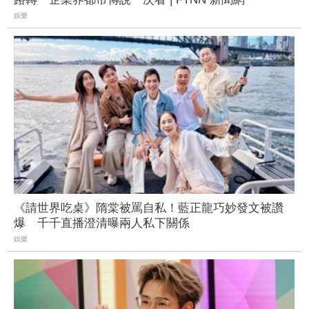
娛樂
《請世界吃桌》隋棠被罵自私！藍正龍巧妙發文被讚
爆 千千直播澄清曝兩人私下關係
娛樂