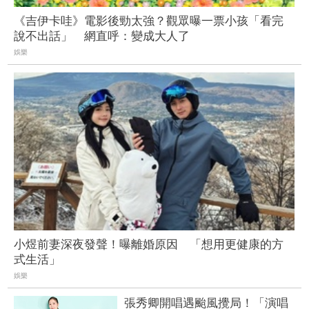
《吉伊卡哇》電影後勁太強？觀眾曝一票小孩「看完
說不出話」 網直呼：變成大人了
娛樂
小煜前妻深夜發聲！曝離婚原因 「想用更健康的方
式生活」
娛樂
張秀卿開唱遇颱風攪局！「演唱