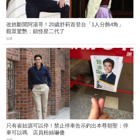
改姓斷開阿湯哥！20歲舒莉首登台「1人分飾4角」
觀眾驚艷：錯怪星二代了
娛樂
只有崔始源可以停！禁止停車告示釣出本尊朝聖：停
車可以嗎 店員粉絲嚇傻
娛樂