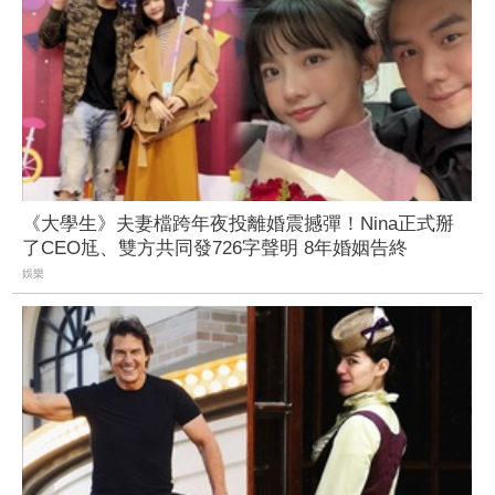
《大學生》夫妻檔跨年夜投離婚震撼彈！Nina正式掰
了CEO尪、雙方共同發726字聲明 8年婚姻告終
娛樂