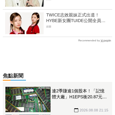
TWICE志效親妹正式出道！
HYBE新女團TUIDE公開全員
粉絲嗨喊：強大的家族基因
娛樂
Recommended by
焦點新聞
連2季賺逾1個股本！「記憶
體大廠」H1EPS衝20.87元
股價卻殺至跌停鎖死
2026.08.08 21:15