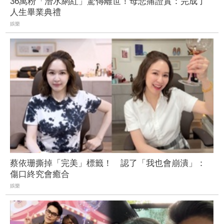
36萬粉「潛水網紅」驚傳離世！母悲痛證實：完成了
人生畢業典禮
娛樂
蔡依珊撕掉「完美」標籤！ 認了「我也會崩潰」：
傷口終究會癒合
娛樂