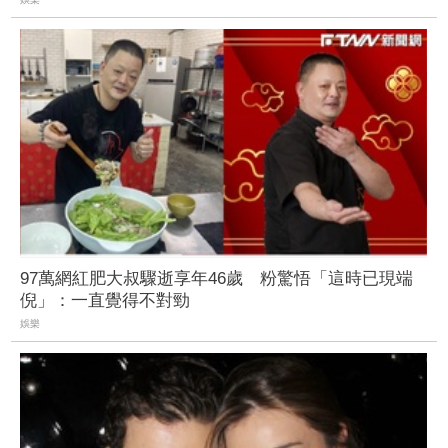
97萬網紅肥大叔驟逝享年46歲 粉驚悟「這時已現端
倪」：一直覺得不對勁
娛樂