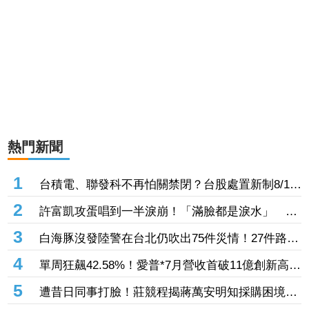
熱門新聞
1
台積電、聯發科不再怕關禁閉？台股處置新制8/10
上路！處置縮至5天、2分鐘撮合
2
許富凱攻蛋唱到一半淚崩！「滿臉都是淚水」 父
親節開唱思念亡父
3
白海豚沒發陸警在台北仍吹出75件災情！27件路樹
倒塌、21件災情處理中
4
單周狂飆42.58%！愛普*7月營收首破11億創新高
「年增144.57%」 重返準千金股
5
遭昔日同事打臉！莊競程揭蔣萬安明知採購困境
卻仍散播「擋疫苗」說