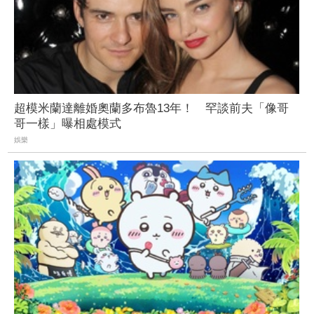
超模米蘭達離婚奧蘭多布魯13年！ 罕談前夫「像哥
哥一樣」曝相處模式
娛樂