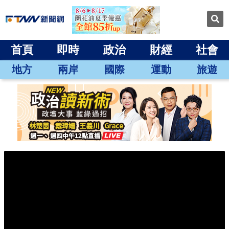
首頁
即時
政治
財經
社會
地方
兩岸
國際
運動
旅遊