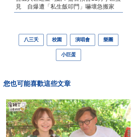
見 自爆遭「私生飯叩門」嚇壞急搬家
八三夭
校園
演唱會
樂團
小巨蛋
您也可能喜歡這些文章