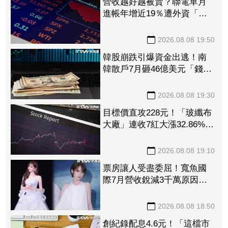
營收越好越被賣？聯電單月
進帳年增近19％遭外資「砍
到見骨」 台塑4寶「這檔」
營收刷49個月新高也挨刀
2026.08.08 19:50
韓股崩跌引爆資金出逃！南
韓散戶7月砸46億美元「錢」
進美股
2026.08.08 19:30
目標價直攻228元！「玻纖布
大廠」連收7紅大漲32.86%
投信單周撒16.7億元、掃入近
萬張
2026.08.08 19:10
票房讓人受盡委屈！寬魚國
際7月營收銳減3千萬原因曝
「王心凌票房＞楊丞琳」
網笑翻：是吃了誠實果實嗎
2026.08.08 18:50
創紀錄配息4.6元！「這檔市