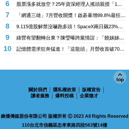
6
股票漲多就放空？25年資深經理人搖頭親授「1絕
招」抓買賣時機：看誰占上風
7
「網通三雄」7月營收開獎！啟碁暴增89.8%最狂
這2檔也創同期新高
8
9.115億股解禁沒嚇跑多頭！SpaceX兩日飆23%
離IPO價只差一步
9
綠營有望翻轉台東？陳瑩曝跨黨情誼：「饒姊姊」
曾親授「這職位」
10
記憶體需求狂奔猛進！「這龍頭」月營收首破70億
創新高 前七月年增飆破137%
top
關於我們
隱私權政策
版權宣告
讀者服務
爆料投稿
企業徵才
鋒燦傳媒股份有限公司 版權所有 Ⓒ 2023 All Rights Reserved
110台北市信義區忠孝東路四段563號14樓