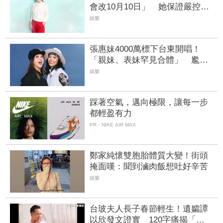
會改10月10日」 她保證嚴控身
材不復胖
娛樂
張惠妹4000萬標下台東開唱！
「親妹、表妹罕見合體」 尷
尬：我們有生鏽嗎
娛樂
踩著空氣，邁向極限，讓每一步
都輕盈有力
PR・NIKE AIR MAX
鄭家純懷雙胞胎體質大變！街頭
掩面嘆：聞到滷肉飯想吐好辛苦
娛樂
台玻夫人長子春節輕生！遺孀譚
以欣發文證實 120字痛揭「不