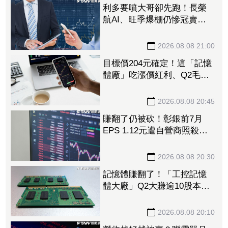
利多要噴大哥卻先跑！長榮
航AI、旺季爆棚仍慘冠賣超
王 「這檔鋼鐵」７月營收
年增46%也不被買單
2026.08.08 21:00
目標價204元確定！這「記憶
體廠」吃漲價紅利、Q2毛利
率衝70% 全年營運看旺
2026.08.08 20:45
賺翻了仍被砍！彰銀前7月
EPS 1.12元遭自營商照殺
2.33億淪賣超王 「這檔記憶
體」營收創高也遭倒
2026.08.08 20:30
記憶體賺翻了！「工控記憶
體大廠」Q2大賺逾10股本、
H1EPS達166.45元 7月營收
續旺再迎年月雙增
2026.08.08 20:10