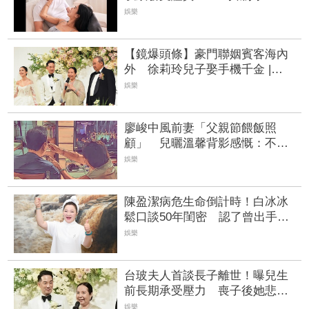
實內容是二次傷害」
娛樂
【鏡爆頭條】豪門聯姻賓客海內
外 徐莉玲兒子娶手機千金 |
FTNN 新聞網
娛樂
廖峻中風前妻「父親節餵飯照
顧」 兒曬溫馨背影感慨：不計
前嫌的真愛
娛樂
陳盈潔病危生命倒計時！白冰冰
鬆口談50年閨密 認了曾出手金
援
娛樂
台玻夫人首談長子離世！曝兒生
前長期承受壓力 喪子後她悲痛
足不出戶
娛樂