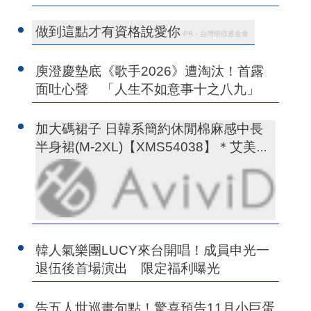
做到這點才有資格說愛你
PR・台灣癌症基金會
庾澄慶墊底《歌手2026》遭淘汰！首露
面吐心聲 「人生不如意事十之八九」
加大碼裙子 日韓系簡約休閒棉麻感中長
半身裙(M-2XL)【XMS54038】＊艾美時
尚(現+預)
韓人氣樂團LUCY來台開唱！成員申光一
退伍後首場演出 限定福利曝光
告五人世巡畫句點！驚喜預告11月小巨蛋