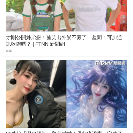
才剛公開姊弟戀！茵芙出外景不藏了 羞問：可加通
訊軟體嗎？ | FTNN 新聞網
娛樂