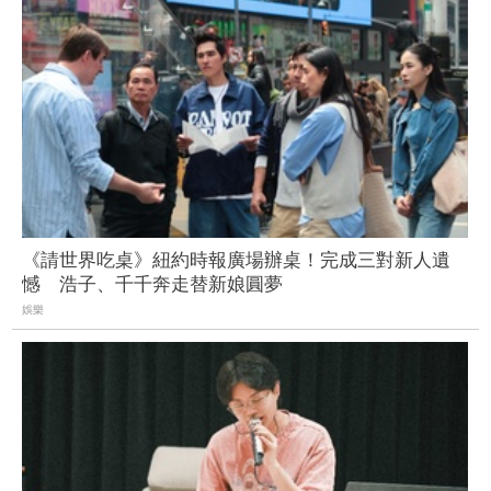
《請世界吃桌》紐約時報廣場辦桌！完成三對新人遺
憾 浩子、千千奔走替新娘圓夢
娛樂