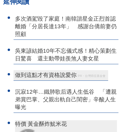
延伸閱讀
多次酒駕毀了家庭！南韓諧星金正烈首認
離婚「分居長達13年」 感謝台僑前妻仍
照顧
吳東諺結婚10年不忘儀式感！精心策劃生
日驚喜 還主動帶娃羨煞人妻女星
做到這點才有資格說愛你
PR・台灣癌症基金會
沉寂12年…鐵肺歌后遇人生低谷 「遭親
弟賞巴掌、父親出軌自己閨密」辛酸人生
曝光
特價 黃金酥炸魷米花