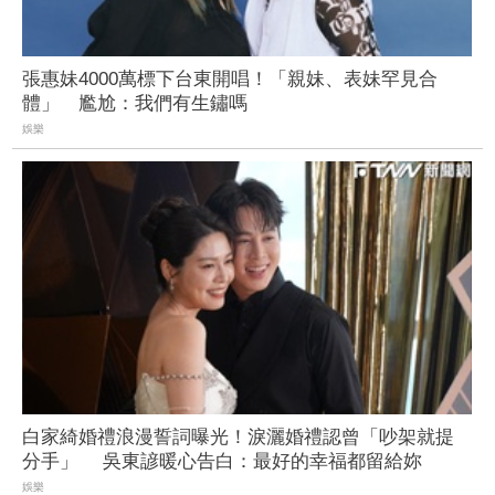
張惠妹4000萬標下台東開唱！「親妹、表妹罕見合
體」 尷尬：我們有生鏽嗎
娛樂
白家綺婚禮浪漫誓詞曝光！淚灑婚禮認曾「吵架就提
分手」 吳東諺暖心告白：最好的幸福都留給妳
娛樂