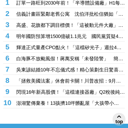
1
訂單一路旺到2030年前！「半導體設備廠」H1每股
賺27.27元創同期新高 連4季賺逾一個股本
2
信義計畫區緊鄰老舊公寓 沈伯洋批松信猶如「兩
個世界」
3
高盛、花旗都下調目標價！「這被動元件大廠」股
價腰斬人心惶惶 專家逆勢喊安：兩家外資都沒看
4
明年國防預算增1500億破1.1兆元 國民黨質疑400
衰它
億無人機硬要編特別預算「刷卡換現金」
5
輝達正式量產CPO點火！「這檔矽光子」週拉4根
漲停 啖1.6T、3.2T大餅EPS上看17元
6
白海豚不放颱風假！蔣萬安稱「未發陸警」 簡舒
培轟雙標：巴威當時也沒有
7
吳東諺結婚10年不忘儀式感！精心策劃生日驚喜
還主動帶娃羨煞人妻女星
8
「拯救美國法案」休會前卡關！川普改招：9月併
入軍費預算案
9
閃現16年新高股價！「這檔連接器廠」Q2稅後純益
突破2億元 公司展望轉型有成、獲利再提升
10
澎湖驚傳棄養！13孩擠10坪髒亂屋「大孩帶小
孩」 父母帶走補助金離家8個月
top