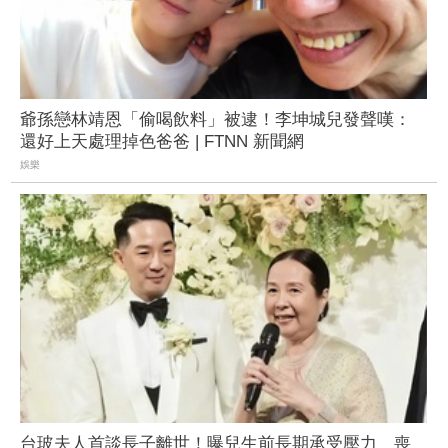
爺孫戀林靖恩「偷喝飲料」被逮！李坤城兒發聲嘆：
還好上天處理掉色爸爸 | FTNN 新聞網
娛樂
台玻夫人首談長子離世！曝兒生前長期承受壓力 喪