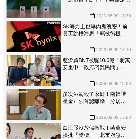
檔主動式進貨、「這2檔」進
貨逾10萬張
2026.08.09 18:30
SK海力士也爆內鬼洩密！前
員工跳槽海思「竊技術機密
附在履歷內」 判刑1年半
2026.08.09 18:10
慈濟買BNT被騙10.6億！蔣萬
安重申「政府刁難民間」
沈伯洋開嗆：「說一個謊要
用千萬個謊來圓」
2026.08.09 18:03
多次酒駕毀了家庭！南韓諧
星金正烈首認離婚「分居長
達13年」 感謝台僑前妻仍
照顧
2026.08.09 17:53
白海豚沒放假掀戰！蔣萬安
挨批「雙標」 北市府急澄