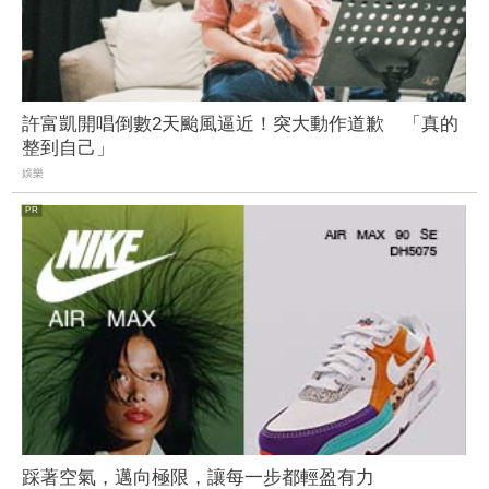
許富凱開唱倒數2天颱風逼近！突大動作道歉 「真的
整到自己」
娛樂
踩著空氣，邁向極限，讓每一步都輕盈有力