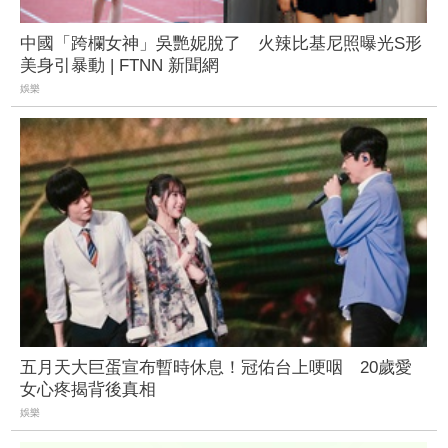
中國「跨欄女神」吳艷妮脫了 火辣比基尼照曝光S形
美身引暴動 | FTNN 新聞網
娛樂
五月天大巨蛋宣布暫時休息！冠佑台上哽咽 20歲愛
女心疼揭背後真相
娛樂