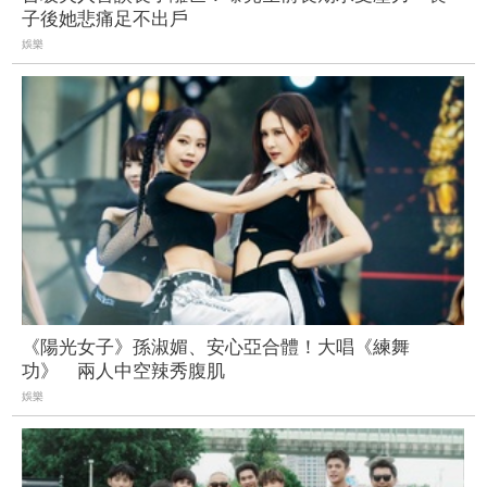
子後她悲痛足不出戶
娛樂
《陽光女子》孫淑媚、安心亞合體！大唱《練舞
功》 兩人中空辣秀腹肌
娛樂