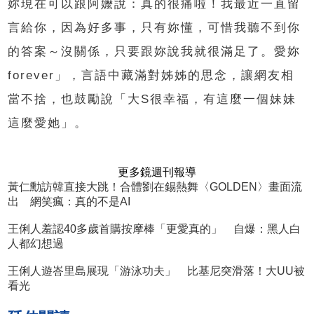
妳現在可以跟阿嬤說：真的很痛啦！我最近一直留
言給你，因為好多事，只有妳懂，可惜我聽不到你
的答案～沒關係，只要跟妳說我就很滿足了。愛妳
forever」，言語中藏滿對姊姊的思念，讓網友相
當不捨，也鼓勵說「大S很幸福，有這麼一個妹妹
這麼愛她」。
更多鏡週刊報導
黃仁勳訪韓直接大跳！合體劉在錫熱舞〈GOLDEN〉畫面流
出 網笑瘋：真的不是AI
王俐人羞認40多歲首購按摩棒「更愛真的」 自爆：黑人白
人都幻想過
王俐人遊峇里島展現「游泳功夫」 比基尼突滑落！大UU被
看光