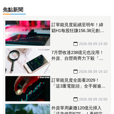
焦點新聞
訂單能見度延續至明年！緯
穎H1每股狂賺156.38元創同
期新高 砸逾300億元擴充AI
伺服器產能
2026.08.09 19:30
7月營收達238億元也沒用！
外資、自營商齊力下殺「這
晶圓代工廠」 三大法人狠
砍156億元
2026.08.09 19:10
訂單能見度全面看2029！
「這3重電龍頭」全手握逾百
億元訂單 市場聚焦董事會
承認第二季財報
2026.08.09 18:50
外資單周豪撒120億元掃入
「這市值型ETF」！再鎖定5