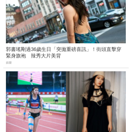
郭書瑤剛過36歲生日「突拋重磅喜訊」！街頭直擊穿
緊身旗袍 辣秀大片美背
娛樂