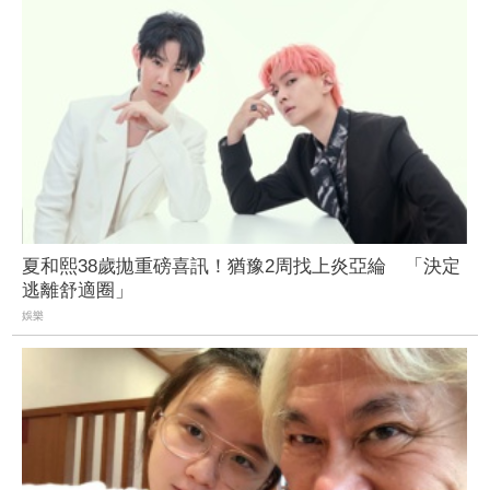
夏和熙38歲拋重磅喜訊！猶豫2周找上炎亞綸 「決定
逃離舒適圈」
娛樂