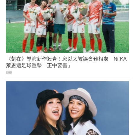
《刻在》導演新作殺青！邱以太被誤會難相處 Ni!KA
萊恩遭足球重擊「正中要害」
娛樂