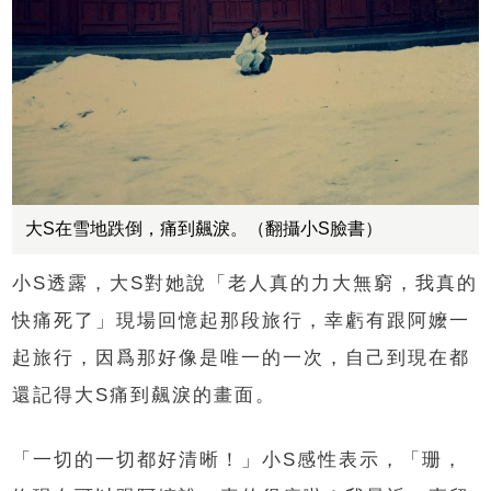
大S在雪地跌倒，痛到飆淚。（翻攝小S臉書）
小S透露，大S對她說「老人真的力大無窮，我真的
快痛死了」現場回憶起那段旅行，幸虧有跟阿嬤一
起旅行，因爲那好像是唯一的一次，自己到現在都
還記得大S痛到飆淚的畫面。
「一切的一切都好清晰！」小S感性表示，「珊，