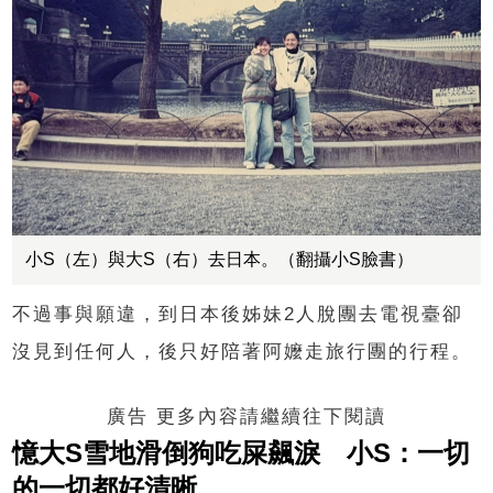
小S（左）與大S（右）去日本。（翻攝小S臉書）
不過事與願違，到日本後姊妹2人脫團去電視臺卻
沒見到任何人，後只好陪著阿嬤走旅行團的行程。
廣告 更多內容請繼續往下閱讀
憶大S雪地滑倒狗吃屎飆淚 小S：一切
的一切都好清晰