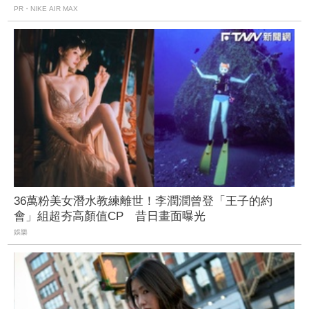
PR・NIKE AIR MAX
36萬粉美女潛水教練離世！李潤潤曾登「王子的約
會」組超夯高顏值CP 昔日畫面曝光
娛樂