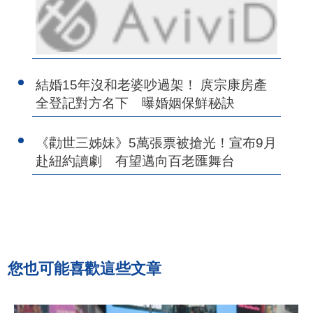
結婚15年沒和老婆吵過架！ 庹宗康房產
全登記對方名下 曝婚姻保鮮秘訣
《勸世三姊妹》5萬張票被搶光！宣布9月
赴紐約讀劇 有望邁向百老匯舞台
您也可能喜歡這些文章