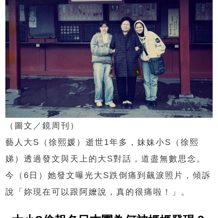
（圖文／鏡周刊）
藝人大S（徐熙媛）逝世1年多，妹妹小S（徐熙
娣）透過發文與天上的大S對話，道盡無數思念。
今（6日）她發文曝光大S跌倒痛到飆淚照片，傾訴
說「妳現在可以跟阿嬤說，真的很痛啦！」。