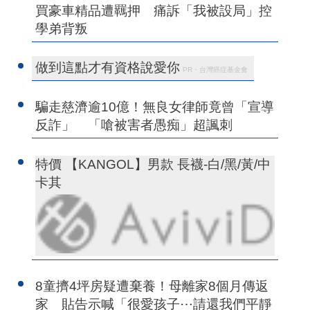
買豪車精品遭羈押 痛訴「我被設局」控
學弟背叛
做到這點才有資格說愛你
PR・台灣癌症基金會
騙走慈濟逾10億！無良女律師竟曾「宣導
反詐」 「嗆被害者愚痴」超諷刺
特價 【KANGOL】男款 長襪-白/黑/黃/中
卡其
8童擠4坪房疑遭棄養！母離家8個月傳返
家 貼告示喊「很愛孩子⋯請還我們平靜