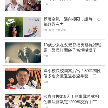
黑白兩道！刑事局長南下逮人
社會
踩著空氣，邁向極限，讓每一步
都輕盈有力
PR・NIKE AIR MAX
19歲少女在父親節提男嬰屍體報
案 警員打開袋子當場嚇壞了
社會
國小校長校園當后宮！30年間性
侵多名女童還逼吞避孕藥 二審
維持重判15年8月
社會
涉貪收押319天！刑事戰將林明
佐獲法官裁定1200萬交保 | FTNN
新聞網
社會