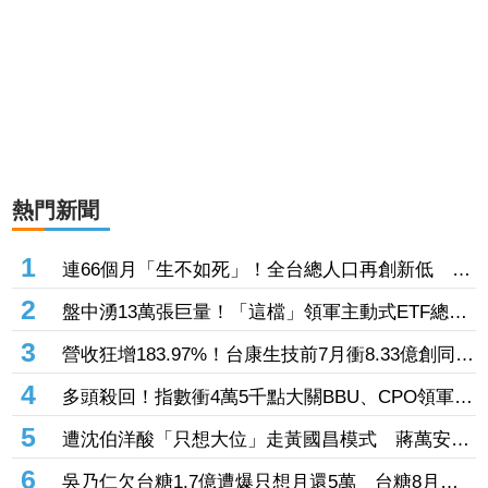
熱門新聞
1
連66個月「生不如死」！全台總人口再創新低 7
月新生兒不足8千人
2
盤中湧13萬張巨量！「這檔」領軍主動式ETF總規
模飆升 外資已撒22.8億掃進00403A逾23萬張
3
營收狂增183.97%！台康生技前7月衝8.33億創同期
次高 股價飆漲9%衝52.6元
4
多頭殺回！指數衝4萬5千點大關BBU、CPO領軍
台達電、新盛力、聯亞、華星光齊亮燈
5
遭沈伯洋酸「只想大位」走黃國昌模式 蔣萬安反
轟綠：執政10年就這模式
6
吳乃仁欠台糖1.7億遭爆只想月還5萬 台糖8月下