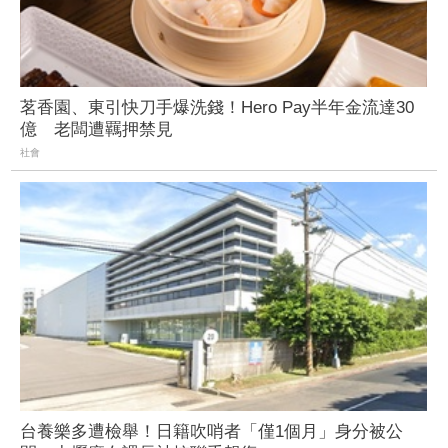
茗香園、東引快刀手爆洗錢！Hero Pay半年金流達30
億 老闆遭羈押禁見
社會
台養樂多遭檢舉！日籍吹哨者「僅1個月」身分被公