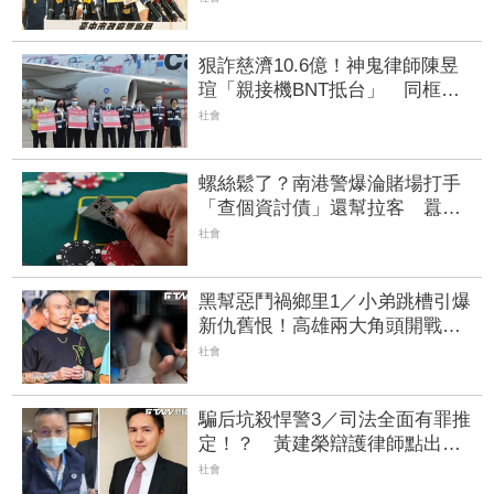
狠詐慈濟10.6億！神鬼律師陳昱
瑄「親接機BNT抵台」 同框陳
時中、張淑芬畫面曝光
社會
螺絲鬆了？南港警爆淪賭場打手
「查個資討債」還幫拉客 囂張
嗆：來法辦我！分局懲處下場曝
社會
黑幫惡鬥禍鄉里1／小弟跳槽引爆
新仇舊恨！高雄兩大角頭開戰
警方全城戒備
社會
騙后坑殺悍警3／司法全面有罪推
定！？ 黃建榮辯護律師點出「3
大爭議」
社會