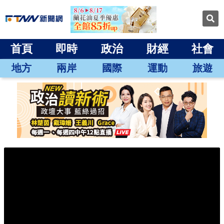
首頁
即時
政治
財經
社會
地方
兩岸
國際
運動
旅遊