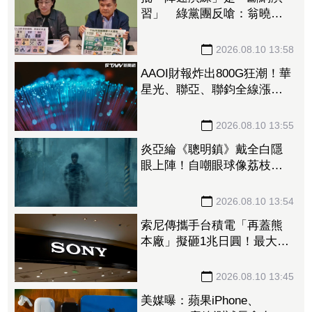
習」 綠黨團反嗆：翁曉玲
應該認得字
2026.08.10 13:58
AAOI財報炸出800G狂潮！華
星光、聯亞、聯鈞全線漲
停 光通訊股集體開趴
2026.08.10 13:55
炎亞綸《聰明鎮》戴全白隱
眼上陣！自嘲眼球像荔枝
蔡淑臻狼狽扮瘋女人
2026.08.10 13:54
索尼傳攜手台積電「再蓋熊
本廠」擬砸1兆日圓！最大股
東曝光 鎖定機器人、車用
感測器
2026.08.10 13:45
美媒曝：蘋果iPhone、