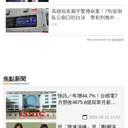
高雄知名廟宇驚傳命案！7旬翁倒
臥公廁口吐白沫 警初判無外力
介入
社會
Recommended by
焦點新聞
快訊／年增44.7%！台積電7
月營收4675.8億寫單月新
高 前7月營收2.87兆同創紀
錄
2026.08.10 14:02
批「降速演練」是「斷網演