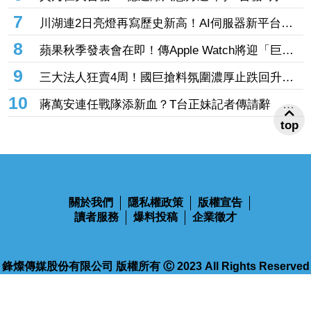
旬協商若破局將再聲請管收
7
川湖連2日亮燈再寫歷史新高！AI伺服器新平台放
量 本土投顧喊買：目標價17500元
8
蘋果秋季發表會在即！傳Apple Watch將迎「巨大
變動」 10年方形螢幕恐走入歷史
9
三大法人狂賣4周！國巨搶料氛圍濃厚止跌回升
被動元件「這檔」提前解禁飆漲停高掛3千張買單
10
蔣萬安連任戰隊添新血？T台正妹記者傳請辭 北
市發言團隊將換血
top
關於我們
隱私權政策
版權宣告
讀者服務
爆料投稿
企業徵才
鋒燦傳媒股份有限公司 版權所有 Ⓒ 2023 All Rights Reserved
110台北市信義區忠孝東路四段563號14樓
電話：02-2768-9100
傳真：02-2768-9102