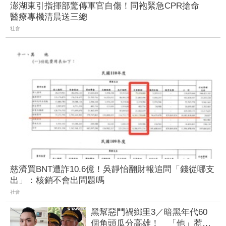
澎湖東引指揮部驚傳軍官自傷！同袍緊急CPR搶命
醫療專機清晨送三總
社會
慈濟買BNT遭詐10.6億！吳靜怡翻財報追問「錢從哪支
出」：核銷不會出問題嗎
社會
黑幫惡鬥禍鄉里3／暗黑年代60
個角頭瓜分高雄！ 「他」惹怒