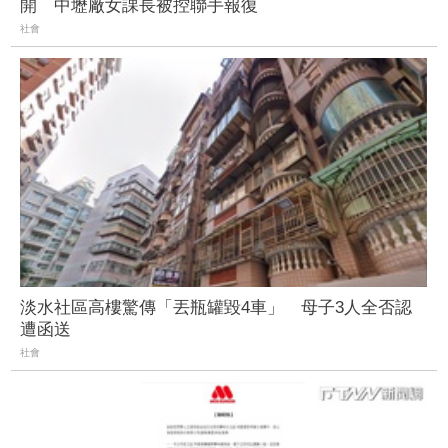
開 中壢廠女課長被控聯手報復
社會
淡水社區高樓驚傳「丟瓶罐毀4車」 母子3人全否認
遭函送
社會