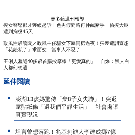
更多鏡週刊報導
摸女警臀部才獲緩起訴！色男假問路再伸鹹豬手 偷摸大腿
遭判拘役45天
政風性騷醜聞／政風主任騙女下屬同房過夜！猥褻遭調查想
「花錢私了」求面交 當事人不忍了
王俐人羞認40多歲首購按摩棒「更愛真的」 自爆：黑人白
人都幻想過
延伸閱讀
澎湖13孩媽驚傳「棄8子女失聯」！突返
家貼紙條「還我們平靜生活」 社會處曝
真實現況
坦言曾想落跑！兆基創辦人李建成挪7億