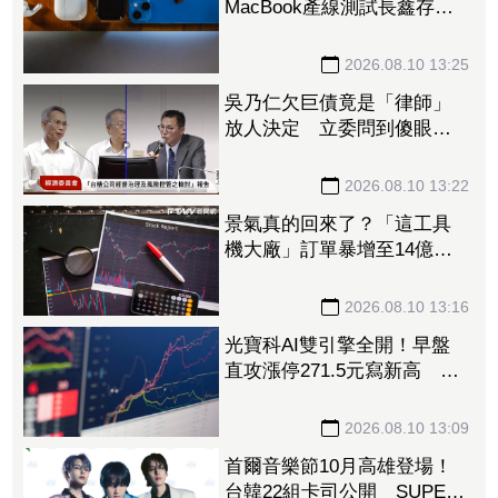
MacBook產線測試長鑫存儲
晶片 望改善供應鏈問題
2026.08.10 13:25
吳乃仁欠巨債竟是「律師」
放人決定 立委問到傻眼：
欠台糖錢不用還真好
2026.08.10 13:22
景氣真的回來了？「這工具
機大廠」訂單暴增至14億
元 全球傳動機器人一路旺
到年底、EPS一次看
2026.08.10 13:16
光寶科AI雙引擎全開！早盤
直攻漲停271.5元寫新高 高
掛1.9萬張買單排隊搶進
2026.08.10 13:09
首爾音樂節10月高雄登場！
台韓22組卡司公開 SUPER