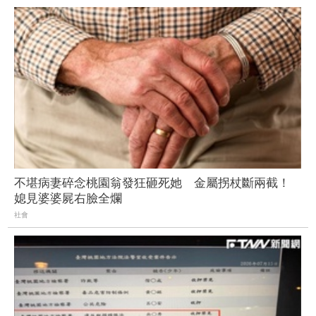
不堪病妻碎念桃園翁發狂砸死她 金屬拐杖斷兩截！
媳見婆婆屍右臉全爛
社會