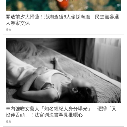
開放前夕大掃蕩！澎湖查獲6人偷採海膽 民進黨參選
人涉案交保
社會
車內強吻女藝人「知名經紀人身分曝光」 硬辯「又
沒伸舌頭」！法官判決書罕見批噁心
社會