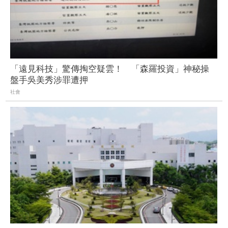
「遠見科技」驚傳掏空疑雲！ 「森羅投資」神秘操
盤手吳美秀涉罪遭押
社會