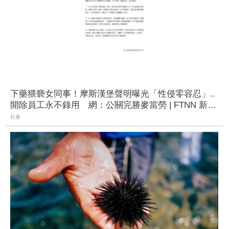
下藥猥褻女同事！摩斯漢堡聲明曝光「性侵零容忍」..
開除員工永不錄用 網：公關完勝麥當勞 | FTNN 新聞
網
社會