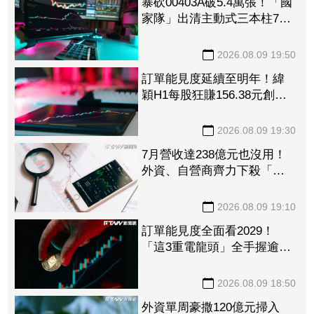
暴砍00403A破5.4萬張！「國
家隊」出清主動式三本柱7萬
張 重量級正2、0050全中刀
撤資15億
2026.08.09 19:50
訂單能見度延續至明年！緯
穎H1每股狂賺156.38元創同
期新高 砸逾300億元擴充AI
伺服器產能
2026.08.09 19:30
7月營收達238億元也沒用！
外資、自營商齊力下殺「這
晶圓代工廠」 三大法人狠
砍156億元
2026.08.09 19:10
訂單能見度全面看2029！
「這3重電龍頭」全手握逾百
億元訂單 市場聚焦董事會
承認第二季財報
2026.08.09 18:50
外資單周豪撒120億元掃入