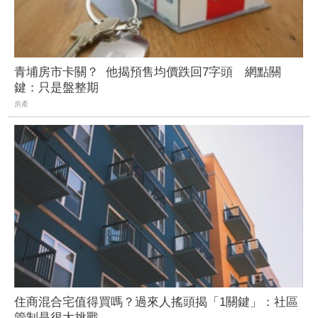
青埔房市卡關？ 他揭預售均價跌回7字頭 網點關
鍵：只是盤整期
房產
住商混合宅值得買嗎？過來人搖頭揭「1關鍵」：社區
管制是很大挑戰