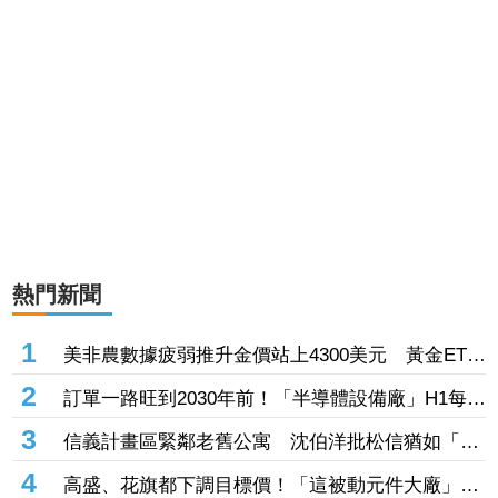
熱門新聞
1
美非農數據疲弱推升金價站上4300美元 黃金ETF
走強「這檔正2」一周漲近9%
2
訂單一路旺到2030年前！「半導體設備廠」H1每股
賺27.27元創同期新高 連4季賺逾一個股本
3
信義計畫區緊鄰老舊公寓 沈伯洋批松信猶如「兩