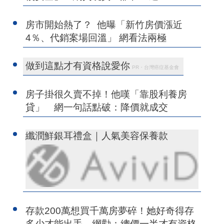
房市開始熱了？ 他曝「新竹房價漲近
4％、代銷案場回溫」 網看法兩極
做到這點才有資格說愛你
PR・台灣癌症基金會
房子掛很久賣不掉！他嘆「靠股利養房
貸」 網一句話點破：降價就成交
纖潤鮮銀耳禮盒｜人氣美容保養款
存款200萬想買千萬房夢碎！她好奇得存
多少才能出手 網勸：總價一半才有資格