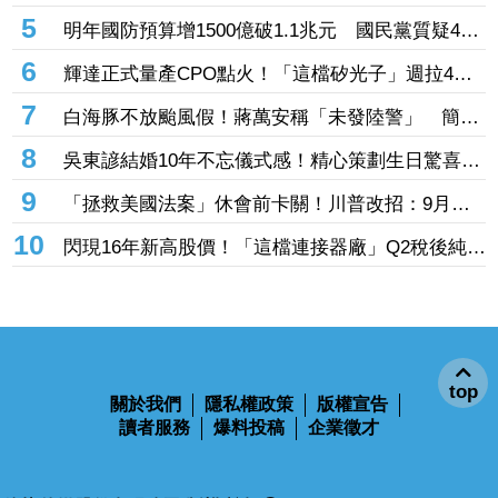
個世界」
4
高盛、花旗都下調目標價！「這被動元件大廠」股
價腰斬人心惶惶 專家逆勢喊安：兩家外資都沒看
5
明年國防預算增1500億破1.1兆元 國民黨質疑400
衰它
億無人機硬要編特別預算「刷卡換現金」
6
輝達正式量產CPO點火！「這檔矽光子」週拉4根
漲停 啖1.6T、3.2T大餅EPS上看17元
7
白海豚不放颱風假！蔣萬安稱「未發陸警」 簡舒
培轟雙標：巴威當時也沒有
8
吳東諺結婚10年不忘儀式感！精心策劃生日驚喜
還主動帶娃羨煞人妻女星
9
「拯救美國法案」休會前卡關！川普改招：9月併
入軍費預算案
10
閃現16年新高股價！「這檔連接器廠」Q2稅後純益
突破2億元 公司展望轉型有成、獲利再提升
top
關於我們
隱私權政策
版權宣告
讀者服務
爆料投稿
企業徵才