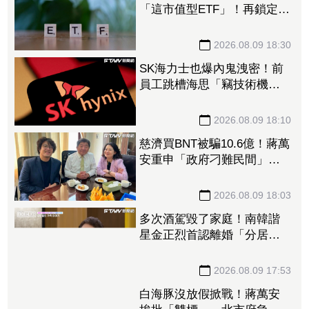
「這市值型ETF」！再鎖定5
檔主動式進貨、「這2檔」進
貨逾10萬張
2026.08.09 18:30
SK海力士也爆內鬼洩密！前
員工跳槽海思「竊技術機密
附在履歷內」 判刑1年半
2026.08.09 18:10
慈濟買BNT被騙10.6億！蔣萬
安重申「政府刁難民間」
沈伯洋開嗆：「說一個謊要
用千萬個謊來圓」
2026.08.09 18:03
多次酒駕毀了家庭！南韓諧
星金正烈首認離婚「分居長
達13年」 感謝台僑前妻仍
照顧
2026.08.09 17:53
白海豚沒放假掀戰！蔣萬安