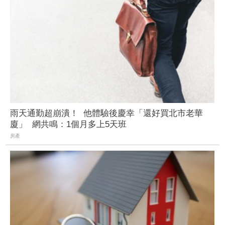
雨天通勤超崩潰！ 他體驗後慶幸「還好買北市老華
廈」 網共鳴：1個月多上5天班
房產