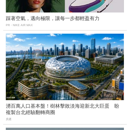
踩著空氣，邁向極限，讓每一步都輕盈有力
PR・NIKE AIR MAX
湧百萬人口基本盤！樹林擊敗淡海迎新北大巨蛋 盼
複製台北經驗翻轉商圈
房產