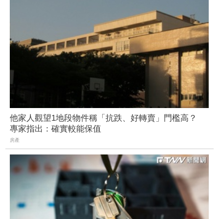
他家人觀望1地段物件稱「抗跌、好轉賣」門檻高？
專家指出：確實較能保值
房產