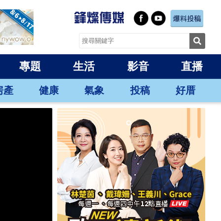
專題
生活
影音
直播
房產
健康
氣象
投稿
好厝