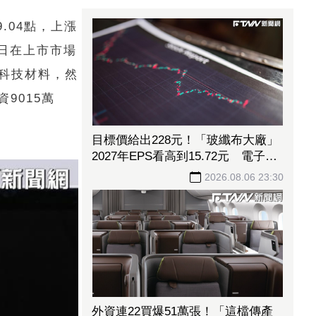
.04點，上漲
昨日在上市市場
保科技材料，然
9015萬
目標價給出228元！「玻纖布大廠」
2027年EPS看高到15.72元 電子材
料放量＋轉投資挹注營收
2026.08.06 23:30
外資連22買爆51萬張！「這檔傳產