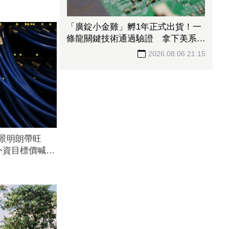
「廣錠小金雞」孵1年正式出貨！一
條龍關鍵技術通過驗證 拿下美系網
通、雲端大廠訂單
2026.08.06 21:15
前景明朗帶旺
外資目標價喊上