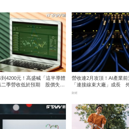
到4200元！高盛喊「這半導體
營收連2月攻頂！AI產業
第二季營收低於預期 股價失守
「連接線束大廠」成長 
3665元
財經