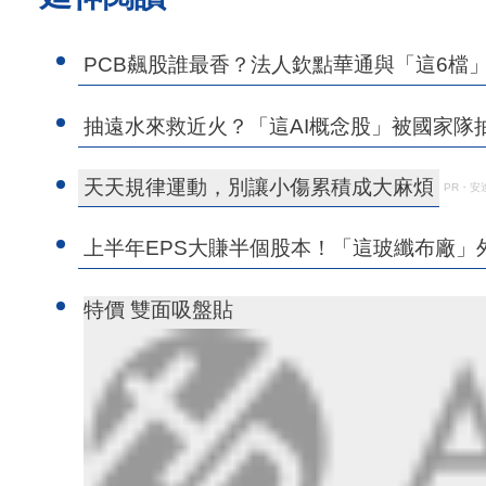
PCB飆股誰最香？法人欽點華通與「這6檔」 
抽遠水來救近火？「這AI概念股」被國家隊抽
天天規律運動，別讓小傷累積成大麻煩
PR・安
上半年EPS大賺半個股本！「這玻纖布廠」外
特價 雙面吸盤貼