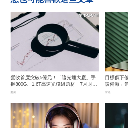
營收首度突破5億元！「這光通大廠」手
目標價下修
握800G、1.6T高速光模組題材 7月財報
設備廠」
年增176.54%
五日線
財經
財經