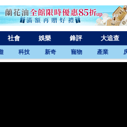
社會
娛樂
鋒評
大追查
遊
科技
新奇
寵物
產業