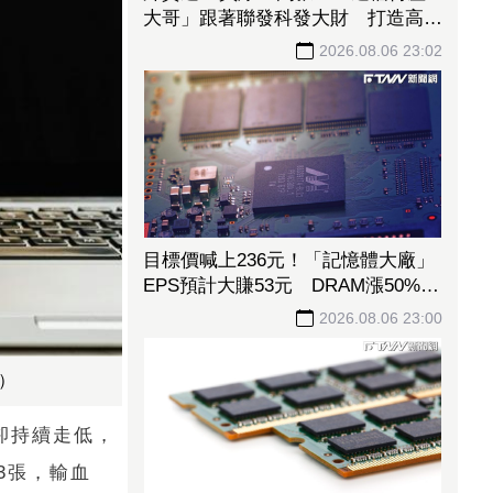
大哥」跟著聯發科發大財 打造高效
通道營收創新高
2026.08.06 23:02
目標價喊上236元！「記憶體大廠」
EPS預計大賺53元 DRAM漲50%、
Flash漲30%獲利大增
2026.08.06 23:00
s）
價卻持續走低，
3張，輸血