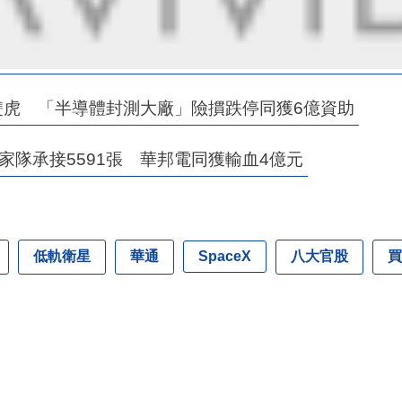
雙虎 「半導體封測大廠」險摜跌停同獲6億資助
家隊承接5591張 華邦電同獲輸血4億元
低軌衛星
華通
八大官股
買
SpaceX