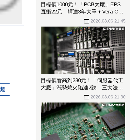
目標價1000元！「PCB大廠」EPS
直衝22元 輝達3年大單＋Vera CPU
市占率破5成後市看旺
2026.08.06 21:45
目標價看高到280元！「伺服器代工
大廠」漲勢熄火陷連2跌 三大法人
超
今出清1.1萬張、抽回21億元
2026.08.06 21:30