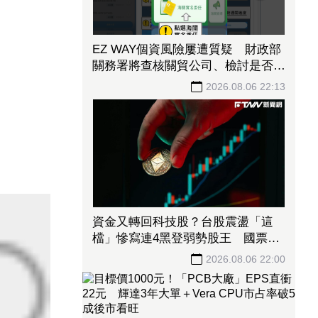
EZ WAY個資風險屢遭質疑 財政部
關務署將查核關貿公司、檢討是否統
一收費正式委任
2026.08.06 22:13
資金又轉回科技股？台股震盪「這
檔」慘寫連4黑登弱勢股王 國票
金、潤泰新也淪大盤刀下魂
2026.08.06 22:00