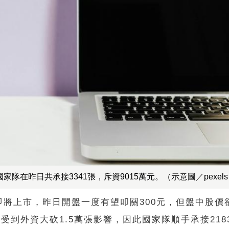
隊在昨日共承接3341張，斥資9015萬元。（示意圖／pexel
eX即將上市，昨日開盤一度有望叩關300元，但盤中股
是受到外資大砍1.5萬張影響，因此國家隊順手承接218