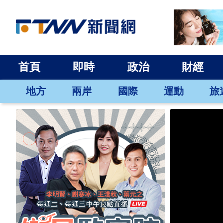
首頁
即時
政治
財經
地方
兩岸
國際
運動
旅