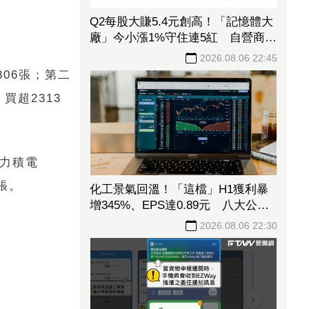
Q2每股大賺5.4元創高！「記憶體大
廠」今小漲1%守住連5紅 自營商卻
脫手449張、抱回7549萬元
2026.08.06 22:45
06張；第二
買超2313
、力積電
3張。
化工景氣回溫！「這檔」H1獲利暴
增345%、EPS達0.89元 八大公股
調節逾千萬元
2026.08.06 22:30