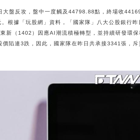
反攻，盤中一度觸及44798.88點，終場收44169
.11兆元。根據「玩股網」資料，「國家隊」八大公股銀行
遠東新（1402）因應AI潮流積極轉型，並持續研發環
價陷連3跌，因此，國家隊在昨日共承接3341張，斥資