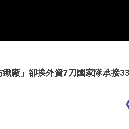
紡織廠」卻挨外資7刀國家隊承接3