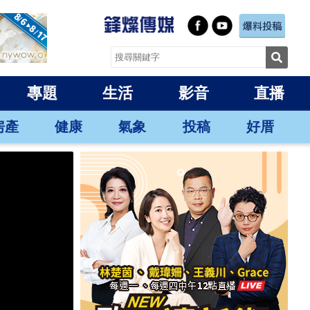
專題
生活
影音
直播
房產
健康
氣象
投稿
好厝