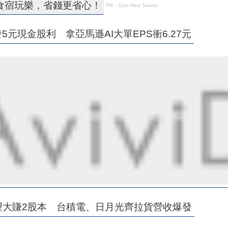
食宿玩樂，省錢更省心！
PR・Club Med Taiwan
元現金股利 拿亞馬遜AI大單EPS衝6.27元
有望大賺2股本 台積電、日月光齊拉貨營收爆發