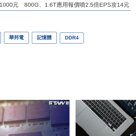
00元 800G、1.6T應用報價噴2.5倍EPS攻14元
華邦電
記憶體
DDR4