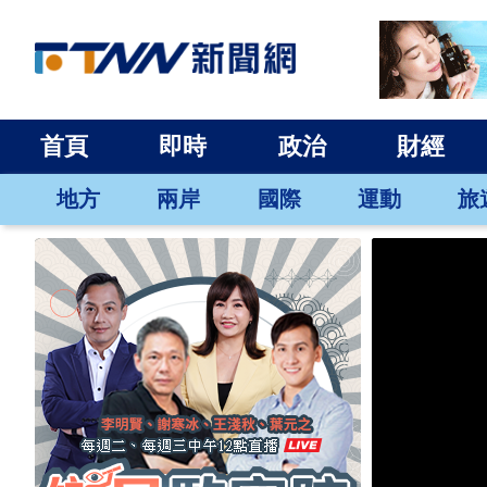
首頁
即時
政治
財經
地方
兩岸
國際
運動
旅