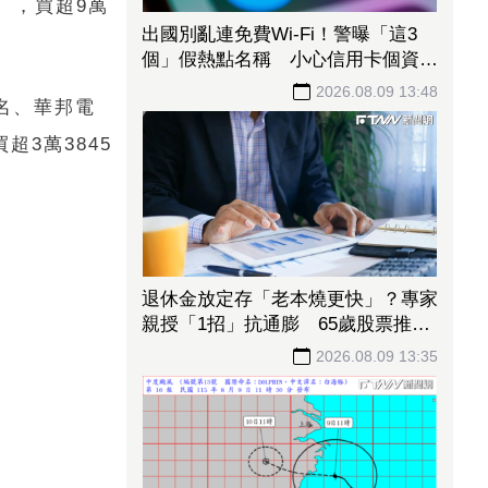
0），買超9萬
出國別亂連免費Wi-Fi！警曝「這3
個」假熱點名稱 小心信用卡個資、
帳密一秒遭偷走
2026.08.09 13:48
八名、華邦電
超3萬3845
退休金放定存「老本燒更快」？專家
親授「1招」抗通膨 65歲股票推薦
配置曝光
2026.08.09 13:35