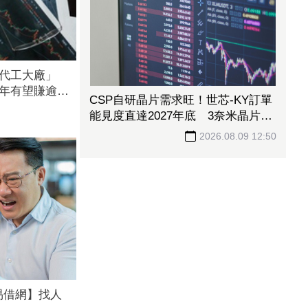
圓代工大廠」
8年有望賺逾一
CSP自研晶片需求旺！世芯-KY訂單
能見度直達2027年底 3奈米晶片放
量、2奈米準備接棒
2026.08.09 12:50
易借網】找人