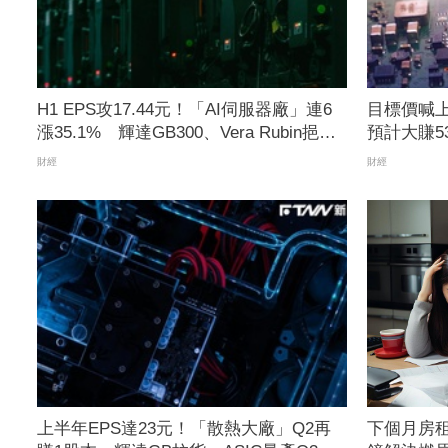
H1 EPS攻17.44元！「AI伺服器廠」連6
目標價喊上
漲35.1% 輝達GB300、Vera Rubin挹注
預計大賺53
訂單看到明年
30%獲利
財經
財經
上半年EPS達23元！「散熱大廠」Q2再
下個月房