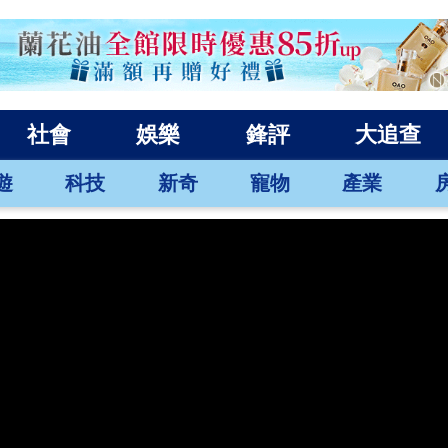
社會
娛樂
鋒評
大追查
遊
科技
新奇
寵物
產業