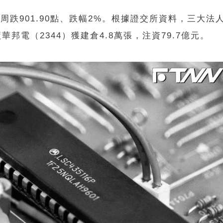
4點，周跌901.90點、跌幅2%。根據證交所資料，三大法
華邦電（2344）獲建倉4.8萬張，注資79.7億元。