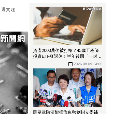
人週賣超
資產2000萬仍被打槍？45歲工程師
投資ETF爽退休！半年後因「一封
信」重返職場
2026.08.09 14:05
民眾黨陳清龍插旗東勢劍指立委補