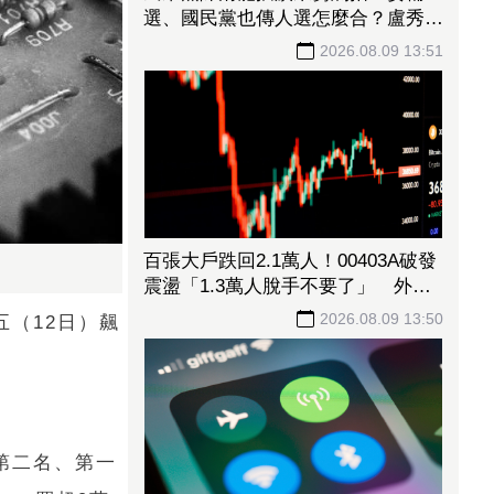
選、國民黨也傳人選怎麼合？盧秀
燕：共創未來、有商有量
2026.08.09 13:51
百張大戶跌回2.1萬人！00403A破發
震盪「1.3萬人脫手不要了」 外資
反搶23.6萬張入手
2026.08.09 13:50
五（12日）飆
；第二名、第一