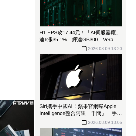
H1 EPS攻17.44元！「AI伺服器廠」
連6漲35.1% 輝達GB300、Vera
Rubin挹注訂單看到明年
2026.08.09 13:20
Siri攜手中國AI！蘋果官網曝Apple
Intelligence整合阿里「千問」 手冊
上線不到一天撤了
2026.08.09 13:05