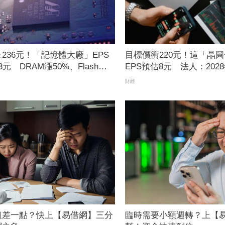
236元！「記憶體大廠」EPS
目標價衝220元！這「晶
元 DRAM漲50%、Flash漲
EPS預估8元 法人：202
大增
個股本
財經
租差一點？快上【易借網】三分
臨時需要小額週轉？上【