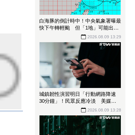
白海豚的倒計時中！中央氣象署曝最
快下午轉輕颱 但「1地」可能出現
局部大雨
2026.08.09 13:29
城鎮韌性演習明日「行動網路降速
30分鐘」！民眾反應冷淡 美媒嘆
警報聲不夠大
2026.08.09 13:28