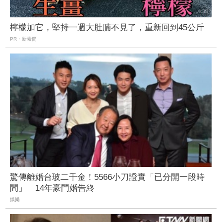
檸檬加它，堅持一週大肚腩不見了，重新回到45公斤
PR・新素簡
驚傳離婚台玻二千金！5566小刀證實「已分開一段時
間」 14年豪門婚告終
娛樂