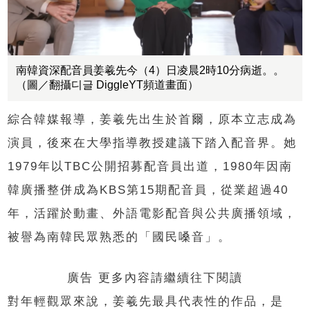
南韓資深配音員姜羲先今（4）日凌晨2時10分病逝。。
（圖／翻攝디글 DiggleYT頻道畫面）
綜合韓媒報導，姜羲先出生於首爾，原本立志成為
演員，後來在大學指導教授建議下踏入配音界。她
1979年以TBC公開招募配音員出道，1980年因南
韓廣播整併成為KBS第15期配音員，從業超過40
年，活躍於動畫、外語電影配音與公共廣播領域，
被譽為南韓民眾熟悉的「國民嗓音」。
廣告 更多內容請繼續往下閱讀
對年輕觀眾來說，姜羲先最具代表性的作品，是