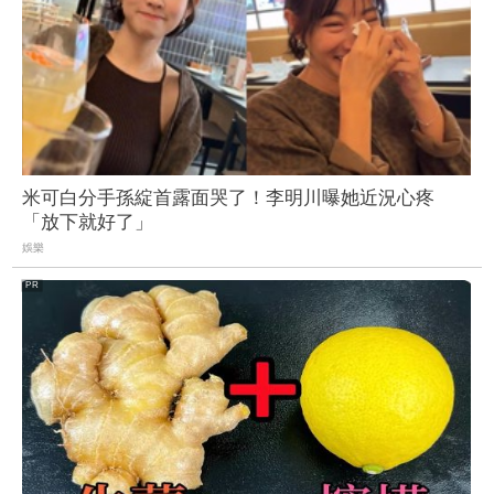
米可白分手孫綻首露面哭了！李明川曝她近況心疼
「放下就好了」
娛樂