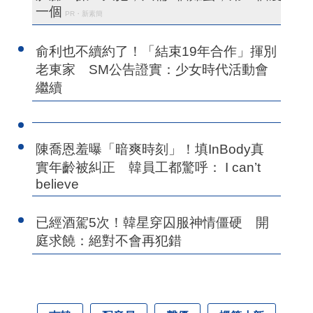
一個
PR・新素簡
俞利也不續約了！「結束19年合作」揮別
老東家 SM公告證實：少女時代活動會
繼續
陳喬恩羞曝「暗爽時刻」！填InBody真
實年齡被糾正 韓員工都驚呼： I can’t
believe
已經酒駕5次！韓星穿囚服神情僵硬 開
庭求饒：絕對不會再犯錯