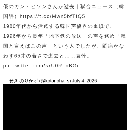
優のカン・ヒソンさんが逝去｜聯合ニュース（韓
国語）
https://t.co/Mwn5bfTfQ5
1980年代から活躍する韓国声優界の重鎮で、
1996年から長年「地下鉄の放送」の声を務め「韓
国と言えばこの声」という人でしたが、闘病かな
わず65才の若さで逝去と……哀悼。
pic.twitter.com/srU0RLnBGi
— せき のりかず (@kotonoha_s)
July 4, 2026