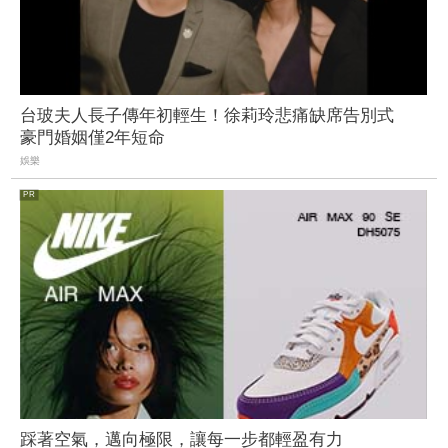
台玻夫人長子傳年初輕生！徐莉玲悲痛缺席告別式
豪門婚姻僅2年短命
娛樂
踩著空氣，邁向極限，讓每一步都輕盈有力