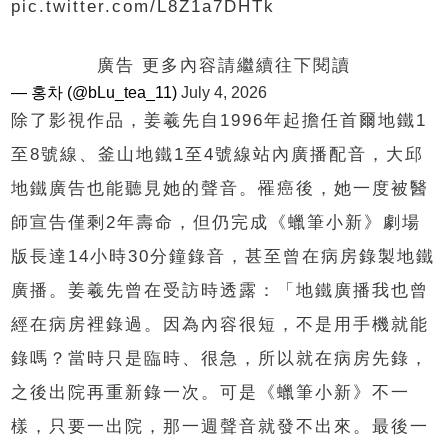
pic.twitter.com/L8Z1a7DHTk
廣告 更多內容請繼續往下閱讀
— 홍차 (@bLu_tea_11)
July 4, 2026
除了影視作品，姜羲先自1996年起擔任首爾地鐵1
至8號線、釜山地鐵1至4號線站內廣播配音，大邱
地鐵廣告也能聽見她的聲音。罹癌後，她一度被醫
師宣告僅剩2年壽命，但仍完成《蠟筆小新》劇場
版長達14小時30分鐘錄音，甚至曾在病房錄製地鐵
廣播。姜羲先曾在受訪時透露：「地鐵廣播我也曾
經在病房裡錄過。因為內容很短，不是用手機就能
錄嗎？當時只是臨時、很急，所以就在病房先錄，
之後出院再重新錄一次。可是《蠟筆小新》不一
樣，只要一出院，那一週聲音就發不出來。最後一