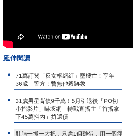
延伸閱讀
71萬訂閱「反女權網紅」墜樓亡！享年
36歲 警方：暫無他殺跡象
31歲男星背債9千萬！5月引退後「PO切
小指影片」嚇壞網 轉戰直播主「首播拿
下45萬抖內」拚還債
肚腩一抓一大把，只需1個雞蛋，用一個瘦