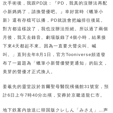
次手術後，我跟PD說：『PD，我真的沒辦法再配
小新媽媽了，請換聲優吧。』幸好當時《蠟筆小
新》還有存檔可以播，PD就說會把編排往後延。
對方都這樣說了，我也沒辦法拒絕。所以過了兩個
月後，我又去錄音。劇場版錄了4個小時，結果接
下來4天都起不來。因為一直要大聲尖叫、喊
叫。」直到去年8月1日，官方Tooniverse頻道發
布了一篇題為「蠟筆小新聲優變更通知」的貼文，
美芽的聲優才正式換人。
姜羲先的靈堂設於首爾聖母醫院殯儀館31號室，預
計6日上午7時40分出殯，安葬於京畿道龍仁市。
地下鉄案内放送に韓国版クレしん「みさえ」…声