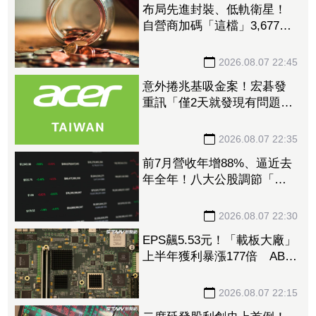
布局先進封裝、低軌衛星！
自營商加碼「這檔」3,677萬
元逾1.4千張 加速高值化轉
型
2026.08.07 22:45
意外捲兆基吸金案！宏碁發
重訊「僅2天就發現有問題」
辭董座退出經營：內部存在
管理缺失
2026.08.07 22:35
前7月營收年增88%、逼近去
年全年！八大公股調節「這
檔」13.69億元逾7.4千張
2026.08.07 22:30
EPS飆5.53元！「載板大廠」
上半年獲利暴漲177倍 ABF
漲50%、BT漲70%毛利衝高
2026.08.07 22:15