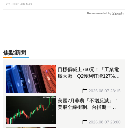
PR・NIKE AIR MAX
Recommended by
焦點新聞
目標價喊上760元！「工業電
腦大廠」Q2獲利狂增127%
接單動能強大EPS有望衝23
元
2026.08.07 23:15
美國7月非農「不增反減」！
美股全線衝刺、台指期一度
衝破45K
2026.08.07 23:00