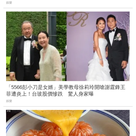
娛樂
「5566彭小刀是女婿」美學教母徐莉玲開嗆謝霆鋒王
菲遭炎上！台玻股價慘跌 驚人身家曝
娛樂