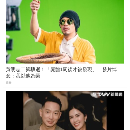
黃明志二舅驟逝！「屍體1周後才被發現」 發片悼
念：我以他為榮
娛樂