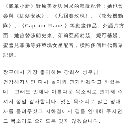
《蠟筆小新》野原美冴與阿呆的韓版配音；她也曾
參與《紅髮安妮》、《凡爾賽玫瑰》、《攻殼機動
隊》、《Captain Planet》等動畫作品。外語片方
面，她曾替莎朗史東、茱莉亞羅勃茲、妮可基嫚、
蜜雪兒菲佛等好萊塢女星配音，橫跨多個世代觀眾
記憶。
짱구에서 가장 좋아하는 강희선 성우님
건강해지시면 다시 돌아와 연기하겠다고 하셨는
데.. 그래도 언제나 아름다운 목소리로 연기해 주
셔서 정말 감사합니다. 멋진 목소리로 많은 명대
사를 들려주셨고 지하철에서 길을 안내해 주시던
그 목소리도 오래도록 잊지 않겠습니다.