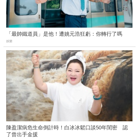
「最帥鐵道員」是他！遭姚元浩狂虧：你轉行了嗎
娛樂
陳盈潔病危生命倒計時！白冰冰鬆口談50年閨密 認
了曾出手金援