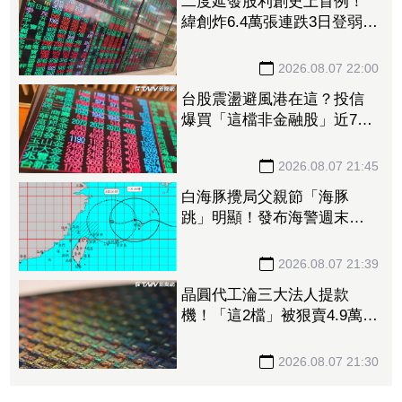
二度延發股利創史上首例！
緯創炸6.4萬張連跌3日登弱勢
股王 金管會要求集保、證
交所了解
2026.08.07 22:00
台股震盪避風港在這？投信
爆買「這檔非金融股」近7千
張居冠 第一金連17買同步
上榜
2026.08.07 21:45
白海豚攪局父親節「海豚
跳」明顯！發布海警週末影
響最劇 專家：外圍雨帶今
晚進入陸地
2026.08.07 21:39
晶圓代工淪三大法人提款
機！「這2檔」被狠賣4.9萬
張 聯電中刀失血38.2億元跌
4.53%
2026.08.07 21:30