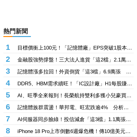
熱門新聞
1
目標價衝上100元！「記憶體廠」EPS突破1股本
DRAM大漲45%＋合作美光獲利迎轉機
2
金融股強勢撐盤！三大法人進貨「這2檔」2.1萬
張 投8.54億元連12日進場三商壽
3
記憶體漲多拉回！外資倒貨「這3檔」6.9萬張 連
賣華邦電2天捲102億元
4
DDR5、HBM需求續旺！「IC設計廠」H1每股賺
9.13元 董座：搶晶圓產能比毛利率更重要
5
AI、旺季全來報到！長榮航持雙利多獲小兒豪買逾
53萬張成寵兒 「這檔」前7月營收狂超去年全年
6
記憶體族群震盪！華邦電、旺宏跌逾4% 分析師
也獲青睞
點名「這2檔」多頭：布局看技術面
7
AI伺服器同步臉綠！投信減倉「這3檔」1.1萬張
投信連砍緯創2刀帶走18.96億元
8
iPhone 18 Pro上市倒數6週爆危機！傳10億美元晶