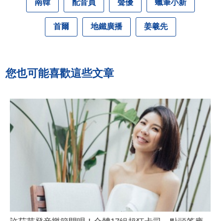
南韓
配音員
聲優
蠟筆小新
首爾
地鐵廣播
姜羲先
您也可能喜歡這些文章