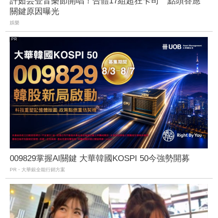
許茹芸登音樂節開唱！合體17組超狂卡司 點頭答應
關鍵原因曝光
娛樂
009829掌握AI關鍵 大華韓國KOSPI 50今強勢開募
PR・大華銀全能行銷方案