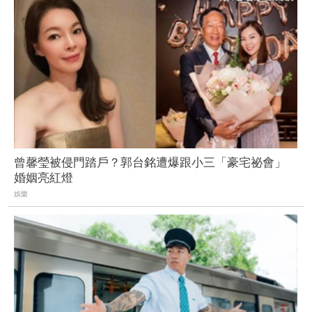
曾馨瑩被侵門踏戶？郭台銘遭爆跟小三「豪宅祕會」
婚姻亮紅燈
娛樂