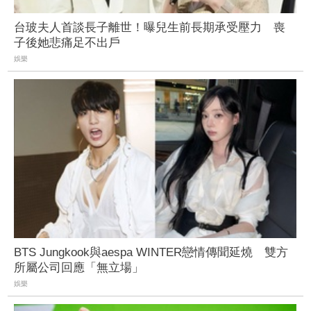
台玻夫人首談長子離世！曝兒生前長期承受壓力 喪
子後她悲痛足不出戶
娛樂
BTS Jungkook與aespa WINTER戀情傳聞延燒 雙方
所屬公司回應「無立場」
娛樂