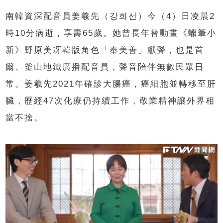
南韓資深配音員姜羲先（강희선）今（4）日凌晨2
時10分病逝，享壽65歲。她曾長年替動畫《蠟筆小
新》野原美冴韓版角色「奉美善」獻聲，也是首
爾、釜山地鐵廣播配音員，聲音陪伴無數民眾日
常。姜羲先2021年確診大腸癌，癌細胞並轉移至肝
臟，歷經47次化療仍持續工作，敬業精神讓外界相
當不捨。