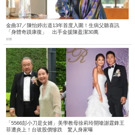
金曲37／陳怡婷出道13年首度入圍！生病父聽喜訊
「身體奇蹟康復」 出手金援陳盈潔30萬
娛樂
「5566彭小刀是女婿」美學教母徐莉玲開嗆謝霆鋒王
菲遭炎上！台玻股價慘跌 驚人身家曝