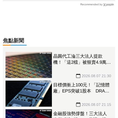
Recommended by
焦點新聞
晶圓代工淪三大法人提款
機！「這2檔」被狠賣4.9萬
張 聯電中刀失血38.2億元跌
4.53%
2026.08.07 21:30
目標價衝上100元！「記憶體
廠」EPS突破1股本 DRAM
大漲45%＋合作美光獲利迎
轉機
2026.08.07 21:15
金融股強勢撐盤！三大法人