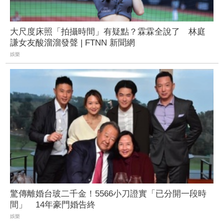
大尺度床照「拍攝時間」有疑點？霖霖全說了 林庭
謙女友酸溜溜發聲 | FTNN 新聞網
娛樂
驚傳離婚台玻二千金！5566小刀證實「已分開一段時
間」 14年豪門婚告終
娛樂