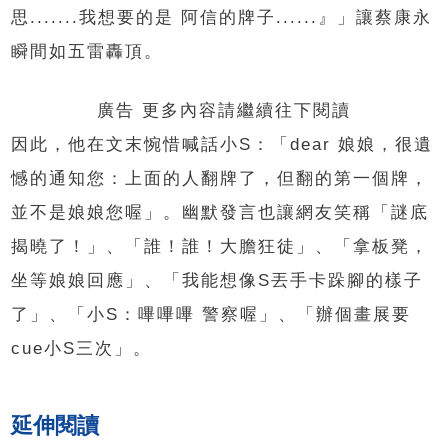
思.......我想要的是 阿信的牌子......』」讓蔡康永
瞬間如五雷轟頂。
廣告 更多內容請繼續往下閱讀
因此，他在文末惋惜喊話小S：「dear 娘娘，很遺
憾的通知您：上面的人翻牌了，但翻的第一個牌，
並不是娘娘您喔」。幽默發言也讓網友笑稱「謎底
揭曉了！」、「誰！誰！大膽狂徒」、「拿板凳，
坐等娘娘回應」、「我能想像S丟手卡跺腳的樣子
了」、「小S：嗶嗶嗶 警察喔」、「辦個畫展要
cue小S三次」。
延伸閱讀