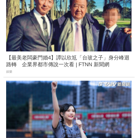
【最美老闆豪門婚4】譚以欣尪「台玻之子」身分峰迴
路轉 企業界都市傳說一次看 | FTNN 新聞網
娛樂