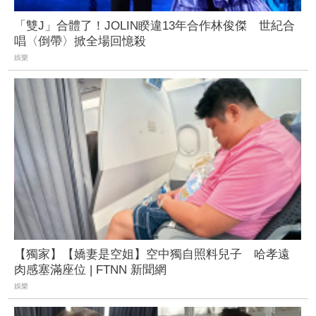
「雙J」合體了！JOLIN睽違13年合作林俊傑 世紀合
唱〈倒帶〉掀全場回憶殺
娛樂
【獨家】【嬌妻是空姐】空中獨自照料兒子 哈孝遠
肉感塞滿座位 | FTNN 新聞網
娛樂