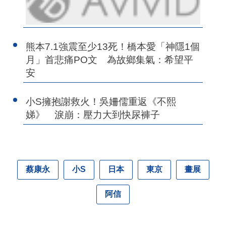
熊本7.1強震至少13死！橋本愛「神隱1個
月」首悲痛PO文 為故鄉集氣：希望平
安
小S擁抱謝救火！吳姍儒重返《不熙
娣》 淚崩：壓力大到快尿褲子
蔡康永
小S
日本
東京
畫展
阿信