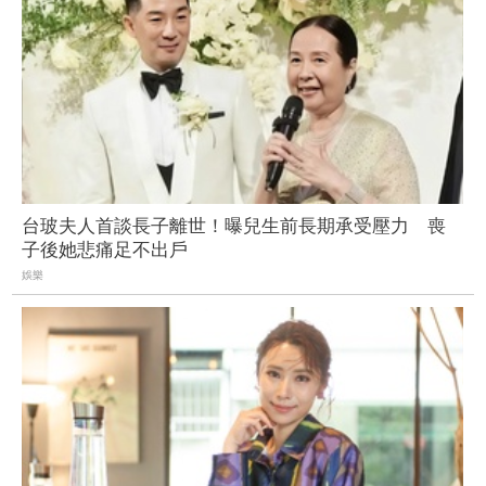
台玻夫人首談長子離世！曝兒生前長期承受壓力 喪
子後她悲痛足不出戶
娛樂