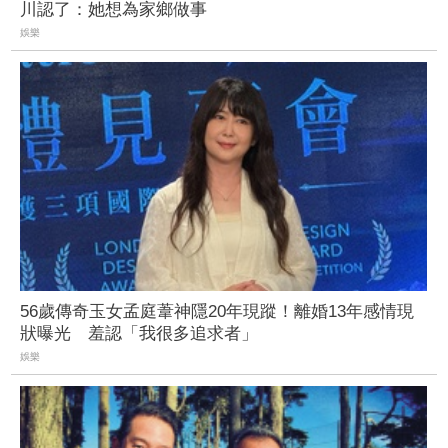
川認了：她想為家鄉做事
娛樂
56歲傳奇玉女孟庭葦神隱20年現蹤！離婚13年感情現
狀曝光 羞認「我很多追求者」
娛樂