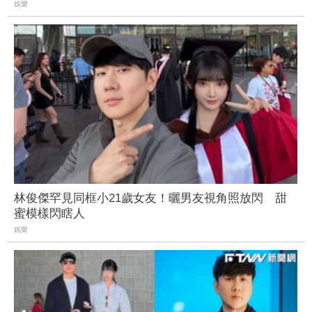
娛樂
林俊傑罕見同框小21歲女友！曬男友視角照放閃 甜
蜜模樣閃瞎人
娛樂