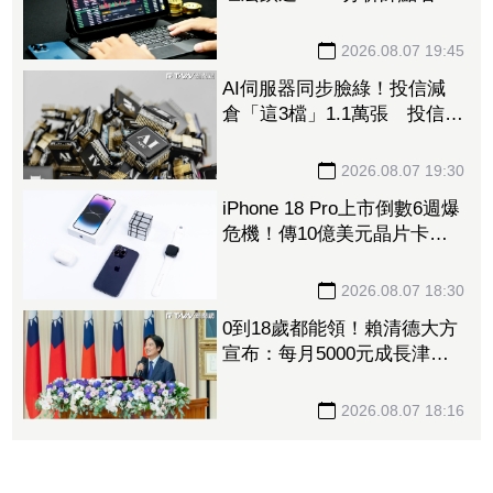
「這2檔」多頭：布局看技術
面
2026.08.07 19:45
AI伺服器同步臉綠！投信減
倉「這3檔」1.1萬張 投信連
砍緯創2刀帶走18.96億元
2026.08.07 19:30
iPhone 18 Pro上市倒數6週爆
危機！傳10億美元晶片卡封
裝「躺在廠房」 恐面臨庫
存不足
2026.08.07 18:30
0到18歲都能領！賴清德大方
宣布：每月5000元成長津
貼 婚、產假全面加碼
2026.08.07 18:16