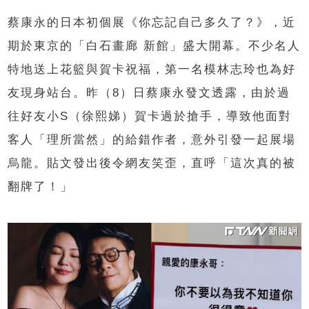
蔡康永的日本初個展《你忘記自己多久了？》，近
期於東京的「白石畫廊 新館」盛大開幕。不少名人
特地送上花籃與賀卡祝福，第一名模林志玲也為好
友現身站台。昨（8）日蔡康永發文透露，由於過
往好友小S（徐熙娣）賀卡過於搶手，導致他面對
客人「理所當然」的給錯作者，意外引發一起展場
烏龍。貼文發出後令網友笑歪，直呼「這次真的被
翻牌了！」