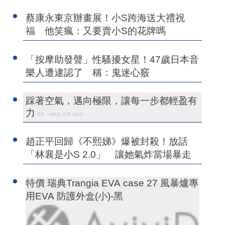
蔡康永東京辦畫展！小S跨海送大禮祝
福 他笑瘋：又要賣小S的花牌嗎
「按摩助發聲」性騷擾女星！47歲日本音
樂人遭逮認了 稱：鬼迷心竅
踩著空氣，邁向極限，讓每一步都輕盈有
力
PR・NIKE AIR MAX
趙正平回歸《不熙娣》爆被封殺！放話
「林襄是小S 2.0」 讓她氣炸當場暴走
特價 瑞典Trangia EVA case 27 風暴爐專
用EVA 防護外盒(小)-黑