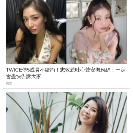
TWICE傳5成員不續約！志效親吐心聲安撫粉絲：一定
會盡快告訴大家
娛樂