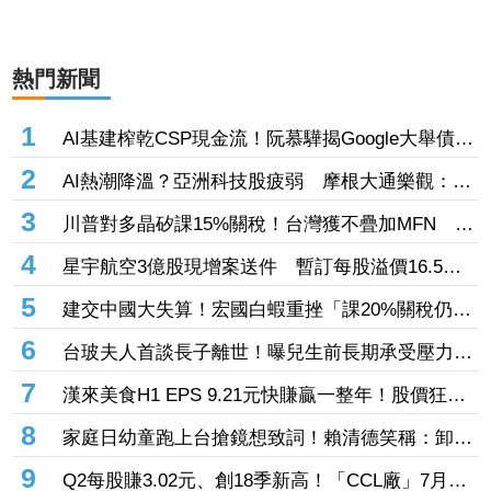
熱門新聞
1
AI基建榨乾CSP現金流！阮慕驊揭Google大舉債衝
擊
2
AI熱潮降溫？亞洲科技股疲弱 摩根大通樂觀：長
期投資趨勢未變
3
川普對多晶矽課15%關稅！台灣獲不疊加MFN 行
政院：對台影響有限
4
星宇航空3億股現增案送件 暫訂每股溢價16.5
元、預計募資49.5億元
5
建交中國大失算！宏國白蝦重挫「課20%關稅仍要
賣台灣」 外媒曝出口量差4倍
6
台玻夫人首談長子離世！曝兒生前長期承受壓力
喪子後她悲痛足不出戶
7
漢來美食H1 EPS 9.21元快賺贏一整年！股價狂飆
7％創3年來新高 「最難訂Buffet」瘋狂吸金
8
家庭日幼童跑上台搶鏡想致詞！賴清德笑稱：卸任
後再交棒給你
9
Q2每股賺3.02元、創18季新高！「CCL廠」7月營