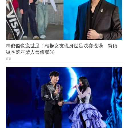
林俊傑也瘋世足！相挽女友現身世足決賽現場 買頂
級區落座驚人票價曝光
娛樂