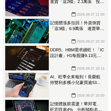
進貨「這2檔」2.1萬張 投
8.54億元連12日進場三商壽
2026.08.07 21:00
記憶體漲多拉回！外資倒貨
「這3檔」6.9萬張 連賣華邦
電2天捲102億元
2026.08.07 20:30
DDR5、HBM需求續旺！「IC
設計廠」H1每股賺9.13元
董座：搶晶圓產能比毛利率
更重要
2026.08.07 20:15
AI、旺季全來報到！長榮航
持雙利多獲小兒豪買逾53萬
張成寵兒 「這檔」前7月營
收狂超去年全年也獲青睞
2026.08.07 20:00
記憶體族群震盪！華邦電、
旺宏跌逾4% 分析師點名