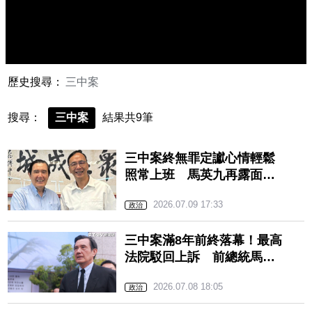
歷史搜尋：
三中案
搜尋：
三中案
結果共9筆
三中案終無罪定讞心情輕鬆
照常上班 馬英九再露面接
待朱立倫賀壽
2026.07.09 17:33
政治
三中案滿8年前終落幕！最高
法院駁回上訴 前總統馬英
九無罪確定
2026.07.08 18:05
政治