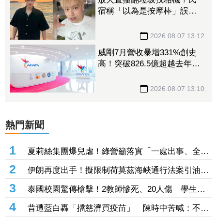
宿稱「以為是按摩棒」誤
丟 離譜理由掀網質疑
2026.08.07 13:12
威剛7月營收暴增331%創史
高！突破826.5億超越去年全
年 DRAM漲價潮助攻Q3再
登峰
2026.08.07 13:10
熱門新聞
1
夏莉絲集團爆兒虐！綠營籲落實「一處出事、全面
清查」 轟蔣萬安消極處理應公開道歉
2
伊朗再度出手！擬限制荷莫茲海峽通行法案引油價
飆漲 台塑4寶逆勢勁揚
3
泰國校園驚傳槍擊！2教師慘死、20人傷 學生槍
手教室內身亡
4
昔遭藍白轟「擋慈濟買疫苗」 陳時中苦喊：不實