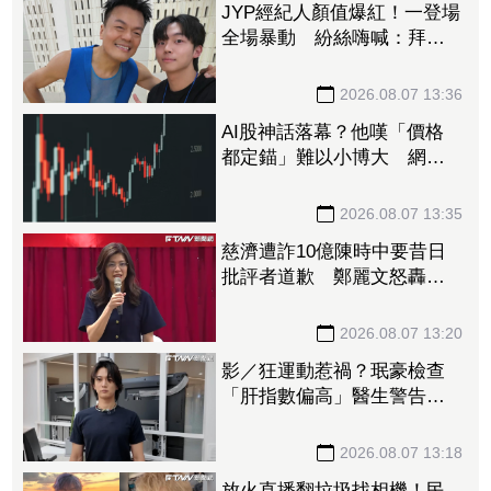
JYP經紀人顏值爆紅！一登場
全場暴動 紛絲嗨喊：拜託
直接出道
2026.08.07 13:36
AI股神話落幕？他嘆「價格
都定錨」難以小博大 網搖
頭：現在才剛開始
2026.08.07 13:35
慈濟遭詐10億陳時中要昔日
批評者道歉 鄭麗文怒轟無
恥至極：你們該向全民下跪
2026.08.07 13:20
影／狂運動惹禍？珉豪檢查
「肝指數偏高」醫生警告：
肌肉會破裂！
2026.08.07 13:18
放火直播翻垃圾找相機！民