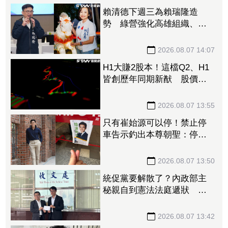
賴清德下週三為賴瑞隆造
勢 綠營強化高雄組織、力
保南臺灣不失
2026.08.07 14:07
H1大賺2股本！這檔Q2、H1
皆創歷年同期新猷 股價翻
臉緊鎖漲停
2026.08.07 13:55
只有崔始源可以停！禁止停
車告示釣出本尊朝聖：停車
可以嗎 店員粉絲嚇傻
2026.08.07 13:50
統促黨要解散了？內政部主
秘親自到憲法法庭遞狀 聲
請解散統促黨創下憲政首例
2026.08.07 13:42