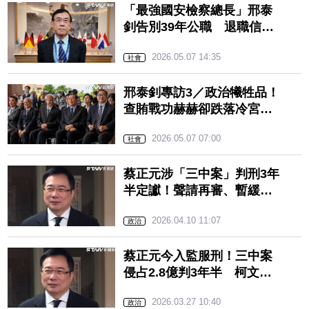
「最強國安檢察總長」邢泰
釗告別39年公職 退職信曝
光「行過喧聲，願法治長
2026.05.07 14:35
明」
社會
邢泰釗專訪3／政治犧牲品！
查賄戰功赫赫卻跌落冷宮
政黨輪替「靠１招」衝上巔
2026.05.07 07:00
峰
社會
蔡正元涉「三中案」判刑3年
半定讞！聲請再審、暫緩入
監全遭駁回
2026.04.10 11:07
政治
蔡正元今入監服刑！三中案
侵占2.8億判3年半 柯文哲
發聲送上「4字祝福」
2026.03.27 10:40
政治