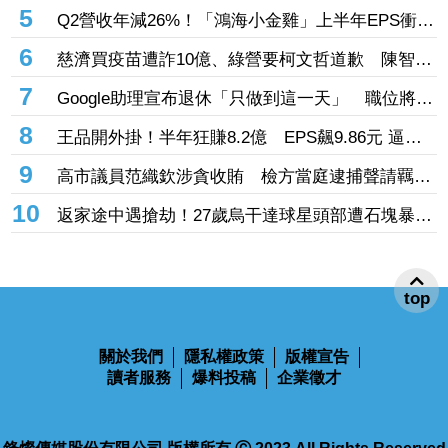
指控者應道歉
5
Q2營收年減26%！「鴻海小金雞」上半年EPS衝上
1.1元 布局「這些領域」做突圍利器
6
慈濟買疫苗遭詐10億、綠營要柯文哲道歉 陳智菡
轟「竹篙接菜刀」：混為一談太荒謬
7
Google助理宣布退休「只做到這一天」 職位將由
Gemini接下
8
王品開外掛！半年狂賺8.2億 EPS飆9.86元 逼近
「1股本」創新高
9
高市議員范織欽涉貪收賄 檢方當庭逮捕聲請羈押
禁見
10
返家途中遇搶劫！27歲烏干達球星頭部遭石塊暴打
慘死 曾率隊奪聯賽冠軍
top
關於我們
隱私權政策
版權宣告
讀者服務
爆料投稿
企業徵才