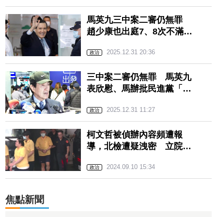
馬英九三中案二審仍無罪
趙少康也出庭7、8次不滿馬
被「欲加之罪」
2025.12.31 20:36
政治
三中案二審仍無罪 馬英九
表欣慰、馬辦批民進黨「東
廠」手段迫害
2025.12.31 11:27
政治
柯文哲被偵辦內容頻遭報
導，北檢遭疑洩密 立院藍
委將排法務部長專案報告
2024.09.10 15:34
政治
焦點新聞