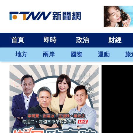
首頁
即時
政治
財經
地方
兩岸
國際
運動
旅