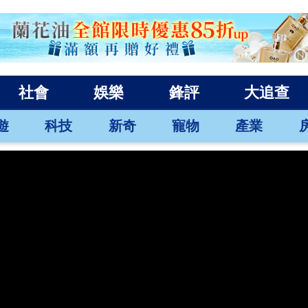
社會
娛樂
鋒評
大追查
遊
科技
新奇
寵物
產業