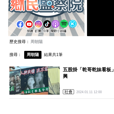
歷史搜尋：
周朝陽
搜尋：
周朝陽
結果共1筆
五股掛「乾哥乾妹看板
興
社會
2024.01.11 12:00