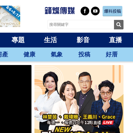
專題
生活
影音
直播
房產
健康
氣象
投稿
好厝