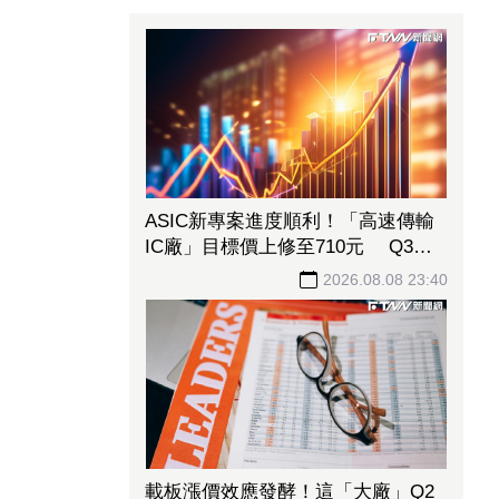
ASIC新專案進度順利！「高速傳輸
IC廠」目標價上修至710元 Q3蓄
勢待發迎旺季效應
2026.08.08 23:40
載板漲價效應發酵！這「大廠」Q2