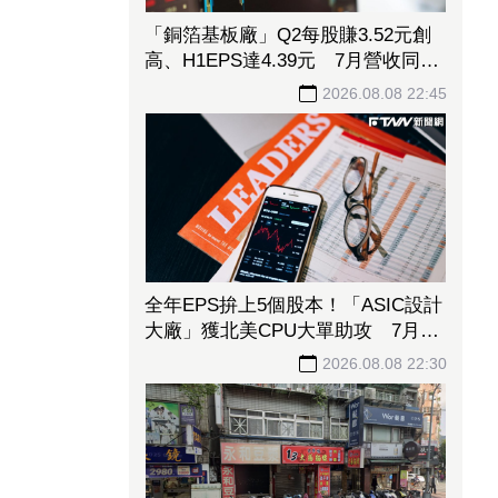
「銅箔基板廠」Q2每股賺3.52元創
高、H1EPS達4.39元 7月營收同締
新猷、年增96.88%
2026.08.08 22:45
全年EPS拚上5個股本！「ASIC設計
大廠」獲北美CPU大單助攻 7月營
收飆158%
2026.08.08 22:30