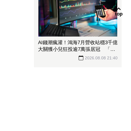
top
AI錢潮瘋灌！鴻海7月營收站穩3千億
大關獲小兒狂投逾7萬張居冠 「這
檔」單月營收首跨9千億、法說前夕
2026.08.08 21:40
吸買氣
熱門新聞
1
連2季賺逾1個股本！「記憶體大
廠」H1EPS衝20.87元 股價卻殺
至跌停鎖死
2
利多要噴大哥卻先跑！長榮航AI、
旺季爆棚仍慘冠賣超王 「這檔鋼