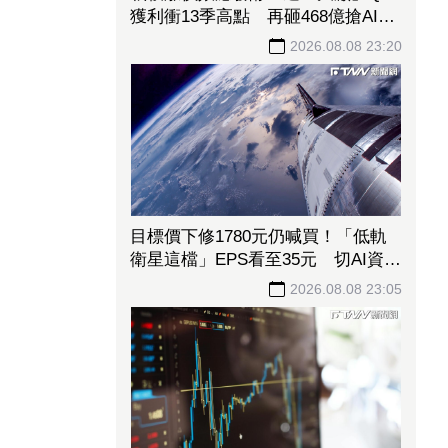
獲利衝13季高點 再砸468億搶AI商
機
2026.08.08 23:20
目標價下修1780元仍喊買！「低軌
衛星這檔」EPS看至35元 切AI資料
中心市場猛添營運動能
2026.08.08 23:05