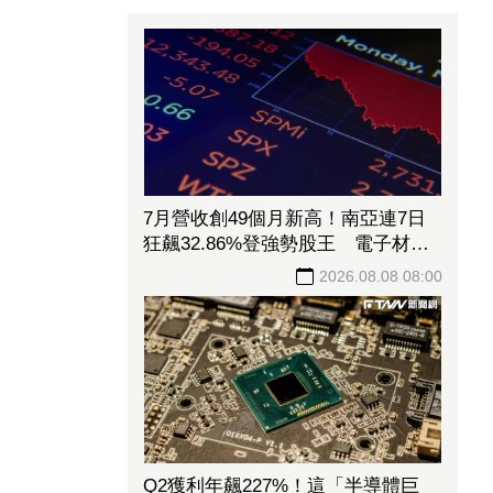
7月營收創49個月新高！南亞連7日
狂飆32.86%登強勢股王 電子材料
續扮成長引擎
2026.08.08 08:00
Q2獲利年飆227%！這「半導體巨