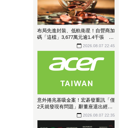
布局先進封裝、低軌衛星！自營商加
碼「這檔」3,677萬元逾1.4千張 加
速高值化轉型
2026.08.07 22:45
意外捲兆基吸金案！宏碁發重訊「僅
2天就發現有問題」辭董座退出經
營：內部存在管理缺失
2026.08.07 22:35