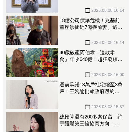
不是一個國家
2026.08.08 16:14
18億公司債爆危機！兆基前
董座涉挪近7億養前妻、還私
債 法院裁准羈押未禁見
2026.08.08 16:14
40歲破產阿伯靠「這款零
食」年收640億！超狂發跡史
曝光
2026.08.08 16:00
選前承諾13萬戶社宅縮至3萬
戶！王婉諭批賴政府毀約
要求兌現青年居住承諾
2026.08.08 15:57
總預算還有200多案保留 許
宇甄曝第三輪協商方向：還
有縮減空間