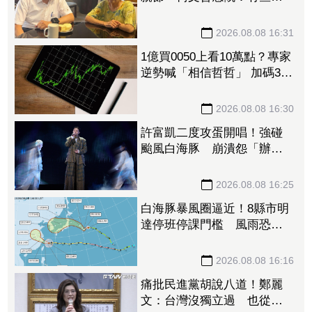
情真的不能等
2026.08.08 16:31
1億買0050上看10萬點？專家
逆勢喊「相信哲哲」 加碼3招
揪出錯殺黑馬股
2026.08.08 16:30
許富凱二度攻蛋開唱！強碰
颱風白海豚 崩潰怨「辦小
巨蛋很不容易」
2026.08.08 16:25
白海豚暴風圈逼近！8縣市明
達停班停課門檻 風雨恐非
常有感
2026.08.08 16:16
痛批民進黨胡說八道！鄭麗
文：台灣沒獨立過 也從來