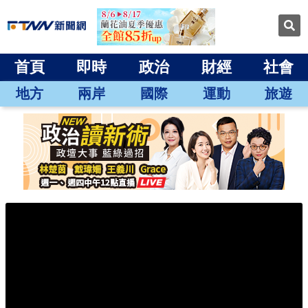
首頁
即時
政治
財經
社會
地方
兩岸
國際
運動
旅遊