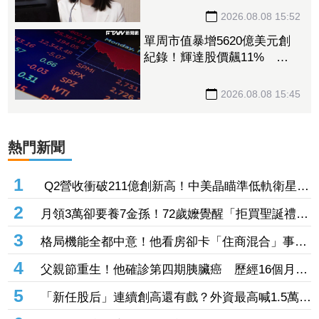
2026.08.08 15:52
單周市值暴增5620億美元創
紀錄！輝達股價飆11% 馬
斯克一句話成助攻
2026.08.08 15:45
熱門新聞
1
Q2營收衝破211億創新高！中美晶瞄準低軌衛星
+再生能源 上半年EPS達5.02元
2
月領3萬卻要養7金孫！72歲嬤覺醒「拒買聖誕禮
物」踩煞車 3兒女現實反應讓她心寒
3
格局機能全都中意！他看房卻卡「住商混合」事務
所過半 網友：除非夠便宜
4
父親節重生！他確診第四期胰臟癌 歷經16個月治
療病況穩定
5
「新任股后」連續創高還有戲？外資最高喊1.5萬
元 目標價一次看