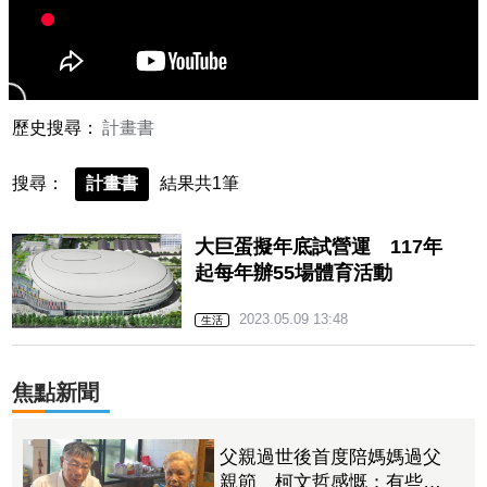
歷史搜尋：
計畫書
搜尋：
計畫書
結果共1筆
大巨蛋擬年底試營運 117年
起每年辦55場體育活動
2023.05.09 13:48
生活
焦點新聞
父親過世後首度陪媽媽過父
親節 柯文哲感慨：有些事