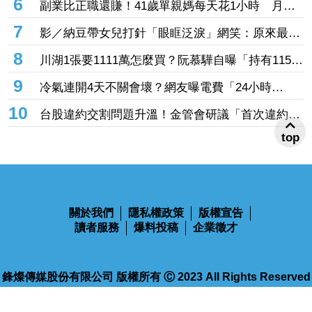
6
副業比正職還賺！41歲單親媽每天花1小時 月收
入破百萬
7
影／納豆帶女兒打針「眼眶泛淚」網笑：原來最需
要安慰的是爸爸！
8
川湖1張要1111萬怎麼買？阮慕驊自曝「持有115
股」賺近30萬 教戰小資族：報酬率不會變
9
冷氣連開4天不關會壞？網友曝電費「24小時
吹」 台電揭省電關鍵
10
台股違約交割問題升溫！金管會研議「首次違約即
預收款券」 投資人炸鍋：乾脆改T+0
top
關於我們
隱私權政策
版權宣告
讀者服務
爆料投稿
企業徵才
鋒燦傳媒股份有限公司 版權所有 Ⓒ 2023 All Rights Reserved
110台北市信義區忠孝東路四段563號14樓