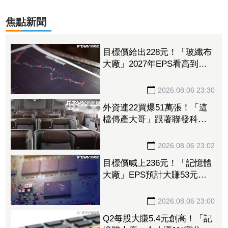
焦點新聞
目標價給出228元！「玻纖布
大廠」2027年EPS看高到
15.72元 電子材料放量＋轉
投資挹注營收
2026.08.06 23:30
外資連22買爆51萬張！「這
檔傳產大哥」跟著聯發科發
大財 打造高效通道營收創
新高
2026.08.06 23:02
目標價喊上236元！「記憶體
大廠」EPS預計大賺53元
DRAM漲50%、Flash漲30%
獲利大增
2026.08.06 23:00
Q2每股大賺5.4元創高！「記