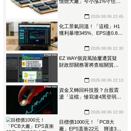
憶體大廠」今小漲1%守住連
5紅 自營商卻脫手449張、
抱回7549萬元
2026.08.06 22:45
化工景氣回溫！「這檔」H1
獲利暴增345%、EPS達0.89
元 八大公股調節逾千萬元
2026.08.06 22:30
EZ WAY個資風險屢遭質疑
財政部關務署將查核關貿公
司、檢討是否統一收費正式
委任
2026.08.06 22:13
資金又轉回科技股？台股震
盪「這檔」慘寫連4黑登弱勢
股王 國票金、潤泰新也淪
大盤刀下魂
2026.08.06 22:00
目標價1000元！「PCB大
廠」EPS直衝22元 輝達3年