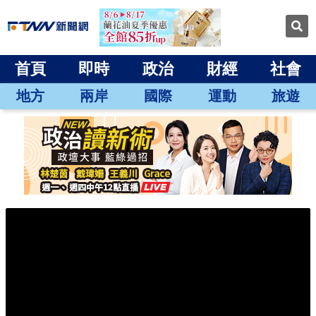
首頁
即時
政治
財經
社會
地方
兩岸
國際
運動
旅遊