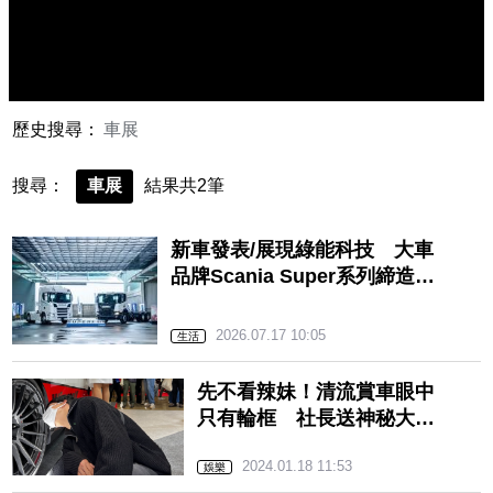
歷史搜尋：
車展
搜尋：
車展
結果共2筆
新車發表/展現綠能科技 大車
品牌Scania Super系列締造低
碳運輸
2026.07.17 10:05
生活
先不看辣妹！清流賞車眼中
只有輪框 社長送神秘大
禮：最喜歡這種不正常的人
2024.01.18 11:53
娛樂