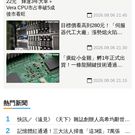
大單＋Vera CPU市占率破5成
後市看旺
2026.08.06 21:45
目標價看高到280元！「伺服
器代工大廠」漲勢熄火陷連2
跌 三大法人今出清1.1萬
張、抽回21億元
2026.08.06 21:30
「廣錠小金雞」孵1年正式出
貨！一條龍關鍵技術通過驗
證 拿下美系網通、雲端大
廠訂單
2026.08.06 21:15
熱門新聞
1
快訊／《遠見》《天下》雜誌創辦人高希均辭世
享耆壽90歲
2
記憶體紅通通！三大法人掃進「這3檔」7萬張 砸