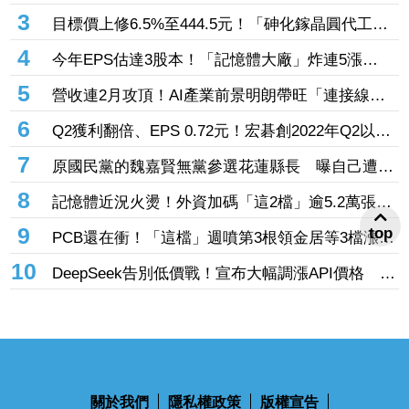
229億元連4日補貨南亞科
3
目標價上修6.5%至444.5元！「砷化鎵晶圓代工
廠」7月營收創4年半新高 1.6T光通訊開始貢獻營
4
今年EPS估達3股本！「記憶體大廠」炸連5漲
收
44% 外資卻砍近1.8萬張抱回31.5億元
5
營收連2月攻頂！AI產業前景明朗帶旺「連接線束
大廠」成長 外資目標價喊上3665元
6
Q2獲利翻倍、EPS 0.72元！宏碁創2022年Q2以來
新高 9月IFA將發表AI PC新品
7
原國民黨的魏嘉賢無黨參選花蓮縣長 曝自己遭打
壓當花蓮市長水塔還被投毒「次氯酸鈉」
8
記憶體近況火燙！外資加碼「這2檔」逾5.2萬張
旺宏獲投入近17億元、近5日大漲40%
9
top
PCB還在衝！「這檔」週噴第3根領金居等3檔漲
停 台燿連5漲51.5%、景碩累漲48%
10
DeepSeek告別低價戰！宣布大幅調漲API價格 AI
商業化邁入新階段
關於我們
隱私權政策
版權宣告