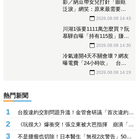
戲？外資最高喊1.5萬元 目
標價一次看
2026.08.08 15:00
副業比正職還賺！41歲單親
媽每天花1小時 月收入破百
萬
2026.08.08 14:45
影／納豆帶女兒打針「眼眶
泛淚」網笑：原來最需要安
慰的是爸爸！
2026.08.08 14:43
川湖1張要1111萬怎麼買？阮
慕驊自曝「持有115股」賺近
30萬 教戰小資族：報酬率
2026.08.08 14:30
不會變
冷氣連開4天不關會壞？網友
曝電費「24小時吹」 台電
揭省電關鍵
2026.08.08 14:19