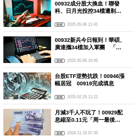
00932成分股大換血！聯發
科、日月光投控34檔遭剃
除 台塑「這3寶」也被踢
2025.05.06 11:41
財經
00932新兵今日報到！華碩、
廣達攜34檔加入軍團 「這
檔」台積電好朋友也加盟
2025.05.06 10:45
財經
台股ETF逆勢抗跌！00946漲
幅居冠 00919完成填息
2025.02.25 11:21
財經
月減3千人不玩了！00929配
息縮至0.11元「周一最後買
進日」 這檔ETF配2.38元
2024.11.18 07:30
財經