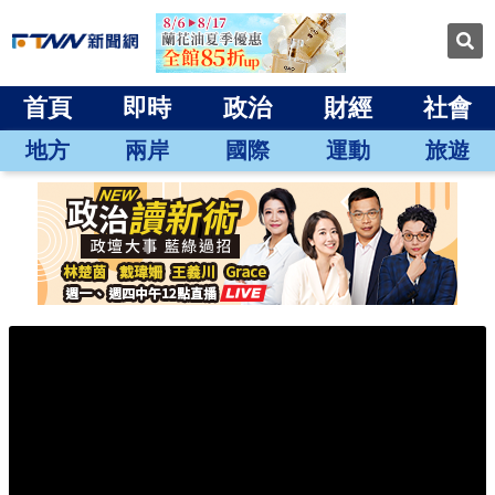
首頁
即時
政治
財經
社會
地方
兩岸
國際
運動
旅遊