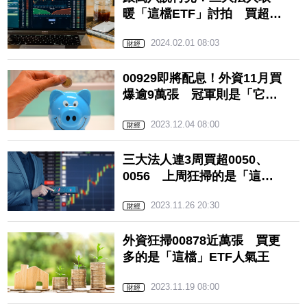
暖「這檔ETF」討拍 買超近
2萬當救命稻草
2024.02.01 08:03
財經
00929即將配息！外資11月買
爆逾9萬張 冠軍則是「它」
破15萬張
2023.12.04 08:00
財經
三大法人連3周買超0050、
0056 上周狂掃的是「這
檔」破5萬張
2023.11.26 20:30
財經
外資狂掃00878近萬張 買更
多的是「這檔」ETF人氣王
2023.11.19 08:00
財經