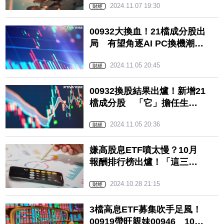
2024.11.07 19:30
財經
00932大換血！21檔成分股出
局 有望角逐AI PC換機潮的
「它」被踢出！
2024.11.05 20:45
財經
00932換股結果出爐！新增21
檔成分股 「它」擔任生力
猛將！
2024.11.05 20:36
財經
嫌高股息ETF噴太慢？10月
報酬排行榜出爐！「這三
檔」慘吞負數敬陪末座
2024.10.28 21:15
財經
3檔高息ETF募集吹手足風！
00919帶旺親妹00946 10元