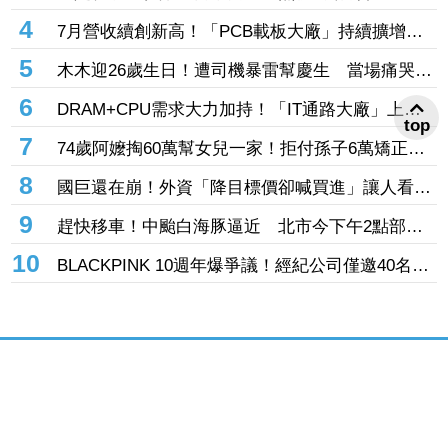
熱門新聞
1
台股違約交割問題升溫！金管會研議「首次違約即
預收款券」 投資人炸鍋：乾脆改T+0
2
《玩很大》爆衝突！張立東被大芭指揮 崩潰「把
top
我當狗使喚嗎」
3
不是腫瘤也切除！日本醫生「無視2次警告」50多
歲婦四肢癱瘓 院方鞠躬謝罪
4
7月營收續創新高！「PCB載板大廠」持續擴增產
能 高階訂單、價格調漲帶旺下半年
5
木木迎26歲生日！遭司機暴雷幫慶生 當場痛哭許
願「我要當電影女主角」
6
DRAM+CPU需求大力加持！「IT通路大廠」上月
營收年增102% 昨股價死守79元防線
7
74歲阿嬤掏60萬幫女兒一家！拒付孫子6萬矯正
費 2個月幾乎斷聯
8
國巨還在崩！外資「降目標價卻喊買進」讓人看
傻 達人「3指標」分析：估值合理修正
9
趕快移車！中颱白海豚逼近 北市今下午2點部分
水門只出不進「晚間8點關閉」
10
BLACKPINK 10週年爆爭議！經紀公司僅邀40名粉