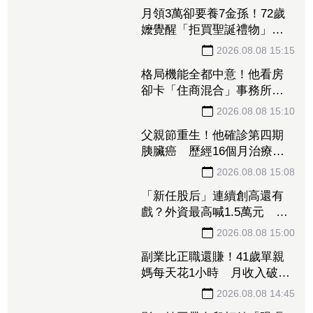
中美晶瞄準低軌衛星+再生能
源 上半年EPS達5.02元
2026.08.08 15:30
月領3萬卻要養7金孫！72歲
嬤覺醒「拒買聖誕禮物」踩
煞車 3兒女現實反應讓她心
寒
2026.08.08 15:15
格局機能全都中意！他看房
卻卡「住商混合」事務所過
半 網友：除非夠便宜
2026.08.08 15:10
父親節重生！他確診第四期
胰臟癌 歷經16個月治療病
況穩定
2026.08.08 15:08
「新任股后」連續創高還有