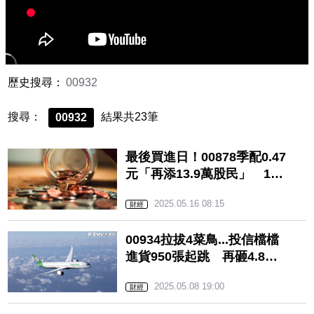
歷史搜尋：
00932
搜尋：
結果共23筆
00932
最後買進日！00878季配0.47
元「再添13.9萬股民」 12
檔上市ETF「這檔」年化配息
2025.05.16 08:15
率逾9%
財經
00934拉拔4菜鳥...投信檔檔
進貨950張起跳 再砸4.8億
買機票
2025.05.08 19:00
財經