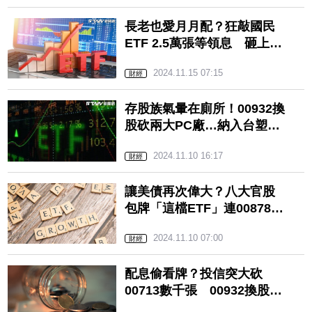
長老也愛月月配？狂敲國民
ETF 2.5萬張等領息 砸上億
元掃入成交爆量「這檔」
2024.11.15 07:15
財經
存股族氣暈在廁所！00932換
股砍兩大PC廠…納入台塑三
寶 網傻眼：高股息要變塑
2024.11.10 16:17
膠了
財經
讓美債再次偉大？八大官股
包牌「這檔ETF」連00878都
拋在腦後！
2024.11.10 07:00
財經
配息偷看牌？投信突大砍
00713數千張 00932換股
「3老兵」也遭狙擊