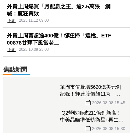
外資上周爆買「月配息之
王」逾2.5萬張 網喊：瘋狂
買欸
2023.11.12 09:00
財經
外資上周賣超逾400億！卻狂
掃「這檔」ETF 00878甘拜
下風當老二
2023.10.09 23:08
財經
焦點新聞
單周市值暴增5620億美元創
紀錄！輝達股價飆11% 馬
斯克一句話成助攻
2026.08.08 15:45
Q2營收衝破211億創新高！