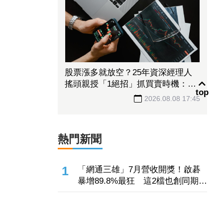
股票漲多就放空？25年資深經理人
搖頭親授「1絕招」抓買賣時機：看
top
誰占上風
2026.08.08 17:45
熱門新聞
1
「網通三雄」7月營收開獎！啟碁
暴增89.8%最狂 這2檔也創同期新
高
2
9.115億股解禁沒嚇跑多頭！
SpaceX兩日飆23% 離IPO價只差