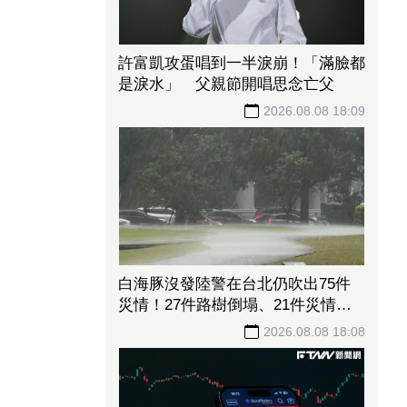
許富凱攻蛋唱到一半淚崩！「滿臉都
是淚水」 父親節開唱思念亡父
2026.08.08 18:09
白海豚沒發陸警在台北仍吹出75件
災情！27件路樹倒塌、21件災情處
理中
2026.08.08 18:08