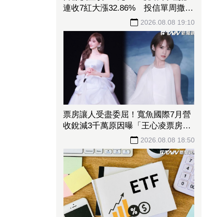
連收7紅大漲32.86% 投信單周撒
16.7億元、掃入近萬張
2026.08.08 19:10
票房讓人受盡委屈！寬魚國際7月營
收銳減3千萬原因曝「王心凌票房＞
楊丞琳」 網笑翻：是吃了誠實果實
2026.08.08 18:50
嗎