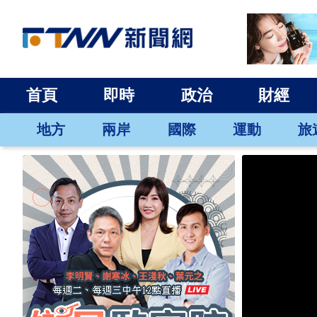
首頁
即時
政治
財經
地方
兩岸
國際
運動
旅