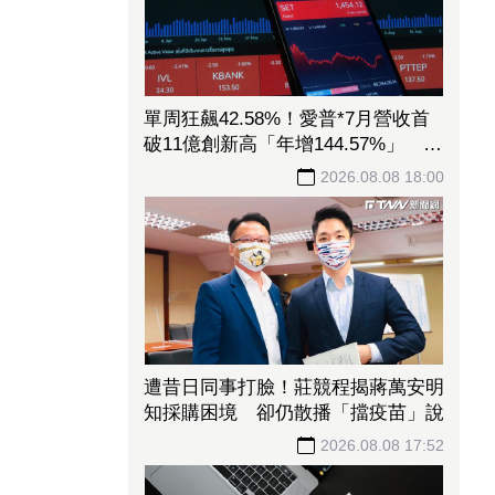
單周狂飆42.58%！愛普*7月營收首
破11億創新高「年增144.57%」 重
返準千金股
2026.08.08 18:00
遭昔日同事打臉！莊競程揭蔣萬安明
知採購困境 卻仍散播「擋疫苗」說
2026.08.08 17:52