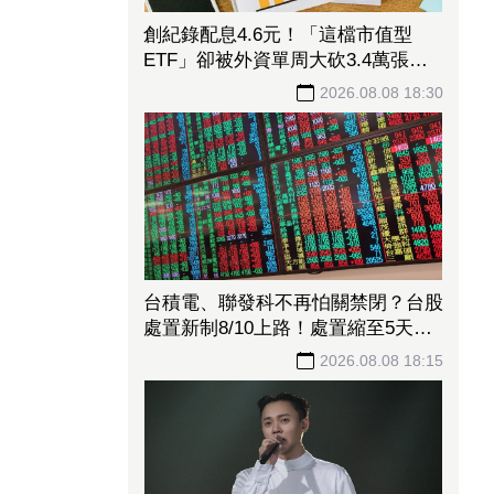
創紀錄配息4.6元！「這檔市值型
ETF」卻被外資單周大砍3.4萬張
00923豪配3.05元同被抽回2億元
2026.08.08 18:30
台積電、聯發科不再怕關禁閉？台股
處置新制8/10上路！處置縮至5天、2
分鐘撮合
2026.08.08 18:15