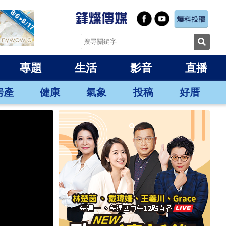
專題
生活
影音
直播
房產
健康
氣象
投稿
好厝