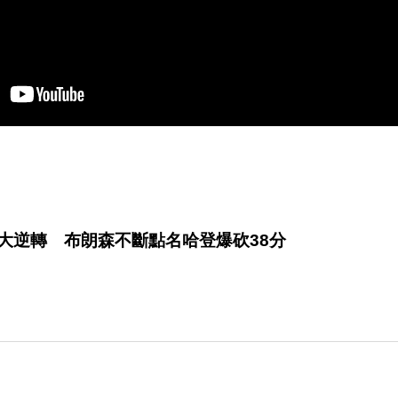
天大逆轉 布朗森不斷點名哈登爆砍38分