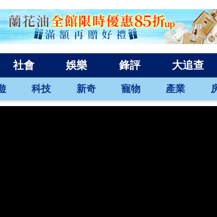
社會
娛樂
鋒評
大追查
遊
科技
新奇
寵物
產業