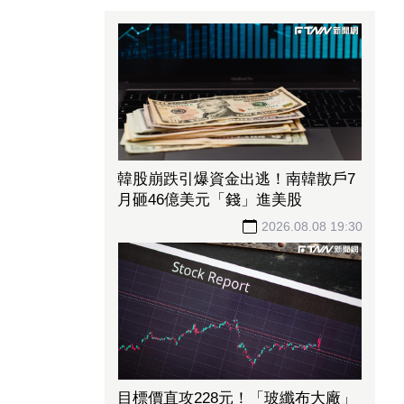
韓股崩跌引爆資金出逃！南韓散戶7
月砸46億美元「錢」進美股
2026.08.08 19:30
目標價直攻228元！「玻纖布大廠」