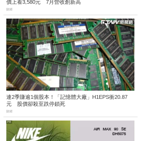
價上看3,580元 7月營收創新高
財經
連2季賺逾1個股本！「記憶體大廠」H1EPS衝20.87
元 股價卻殺至跌停鎖死
財經