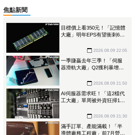
焦點新聞
目標價上看350元！「記憶體
大廠」明年EPS有望衝刺6股
本 DRAM、FLASH價格續
揚推升營收、獲利
2026.08.09 22:05
一季賺贏去年三季！「伺服
器滑軌大廠」Q2獲利暴增
1053% 法人上修今年EPS
至228.8元
2026.08.09 21:50
AI伺服器需求旺！「這2檔代
工大廠」單周被外資狂掃14.5
萬張 鴻海法說前夕獲挹注
158億元
2026.08.09 21:30
滿手訂單、產能滿載！「半
導體廠務工程廠」前7月營收