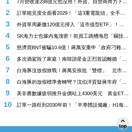
1
7月營收達238億元也沒用！外資、自營商齊力下殺
「這晶圓代工廠」 三大法人狠砍156億元
2
訂單能見度全面看2029！「這3重電龍頭」全手握
逾百億元訂單 市場聚焦董事會承認第二季財報
3
外資單周豪撒120億元掃入「這市值型ETF」！再
鎖定5檔主動式進貨、「這2檔」進貨逾10萬張
4
SK海力士也爆內鬼洩密！前員工跳槽海思「竊技術
機密附在履歷內」 判刑1年半
5
慈濟買BNT被騙10.6億！蔣萬安重申「政府刁難民
間」 沈伯洋開嗆：「說一個謊要用千萬個謊來
6
多次酒駕毀了家庭！南韓諧星金正烈首認離婚「分
圓」
居長達13年」 感謝台僑前妻仍照顧
7
白海豚沒放假掀戰！蔣萬安挨批「雙標」 北市府
急澄清：兩次條件根本不同
8
白海豚的放假標準會轉彎？沈伯洋質疑蔣市府「標
準不一」
9
美非農數據疲弱推升金價站上4300美元 黃金ETF
走強「這檔正2」一周漲近9%
10
訂單一路旺到2030年前！「半導體設備廠」H1每股
賺27.27元創同期新高 連4季賺逾一個股本
top