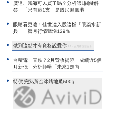
廣達、鴻海可以買了嗎？分析師1關鍵解
答 「只有這1支」是股民避風港
眼睛看更遠！佳世達入股這檔「眼藥水新
兵」 蜜月行情猛漲139％
做到這點才有資格說愛你
PR・台灣癌症基金會
台積電一直跌？2月營收揭曉 成績近5個
月新低 分析師曝「未來1走向」
特價 完熟黃金冰烤地瓜500g