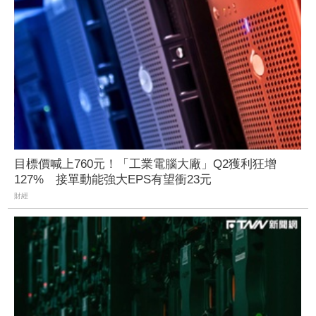
目標價喊上760元！「工業電腦大廠」Q2獲利狂增
127% 接單動能強大EPS有望衝23元
財經