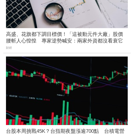
高盛、花旗都下調目標價！「這被動元件大廠」股價
腰斬人心惶惶 專家逆勢喊安：兩家外資都沒看衰它
財經
台股本周挑戰45K？台指期夜盤漲逾700點 台積電營