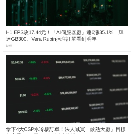
H1 EPS攻17.44元！「AI伺服器廠」連6漲35.1% 輝
達GB300、Vera Rubin挹注訂單看到明年
財經
拿下4大CSP水冷板訂單！法人喊買「散熱大廠」目標