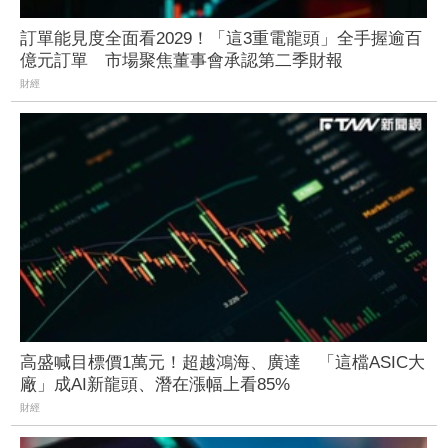
訂單能見度全面看2029！「這3重電龍頭」全手握逾百
億元訂單 市場聚焦董事會承認第二季財報
財經
高盛喊目標價1萬元！超越鴻海、廣達 「這檔ASIC大
廠」成AI新龍頭、潛在漲幅上看85%
財經