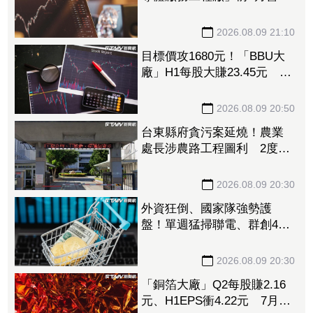
創新高 量子電腦業務同步
開花
2026.08.09 21:10
目標價攻1680元！「BBU大
廠」H1每股大賺23.45元 資
料中心需求旺、產品結構優
化推升毛利率
2026.08.09 20:50
台東縣府貪污案延燒！農業
處長涉農路工程圖利 2度交
保仍遭羈押禁見
2026.08.09 20:30
外資狂倒、國家隊強勢護
盤！單週猛掃聯電、群創4萬
張 補貨名單一次看
2026.08.09 20:30
「銅箔大廠」Q2每股賺2.16
元、H1EPS衝4.22元 7月營