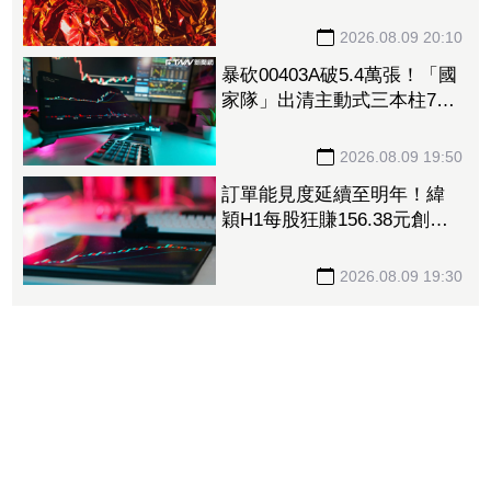
收再報捷、迎年月雙增
2026.08.09 20:10
暴砍00403A破5.4萬張！「國
家隊」出清主動式三本柱7萬
張 重量級正2、0050全中刀
撤資15億
2026.08.09 19:50
訂單能見度延續至明年！緯
穎H1每股狂賺156.38元創同
期新高 砸逾300億元擴充AI
伺服器產能
2026.08.09 19:30