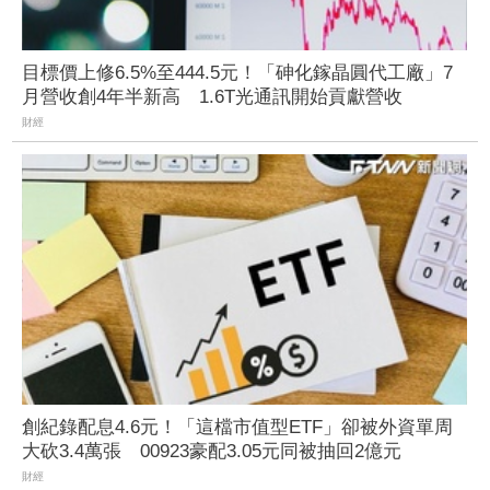
目標價上修6.5%至444.5元！「砷化鎵晶圓代工廠」7
月營收創4年半新高 1.6T光通訊開始貢獻營收
財經
創紀錄配息4.6元！「這檔市值型ETF」卻被外資單周
大砍3.4萬張 00923豪配3.05元同被抽回2億元
財經