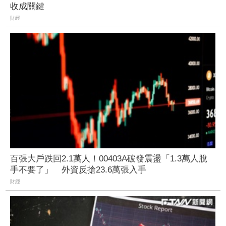
收成關鍵
財經
百張大戶跌回2.1萬人！00403A破發震盪「1.3萬人脫
手不要了」 外資反搶23.6萬張入手
財經