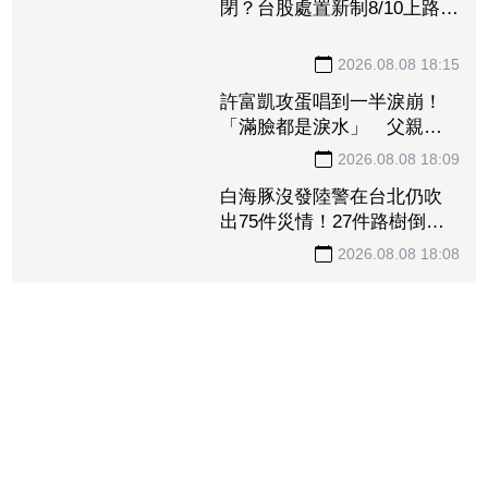
閉？台股處置新制8/10上路！
處置縮至5天、2分鐘撮合
2026.08.08 18:15
許富凱攻蛋唱到一半淚崩！
「滿臉都是淚水」 父親節
開唱思念亡父
2026.08.08 18:09
白海豚沒發陸警在台北仍吹
出75件災情！27件路樹倒
塌、21件災情處理中
2026.08.08 18:08