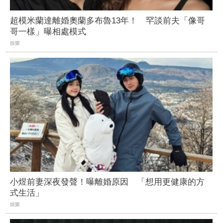
超模米蘭達離婚奧蘭多布魯13年！ 罕談前夫「像哥
哥一樣」曝相處模式
娛樂
小煜前妻深夜發聲！曝離婚原因 「想用更健康的方
式生活」
娛樂