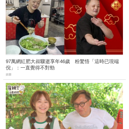
97萬網紅肥大叔驟逝享年46歲 粉驚悟「這時已現端
倪」：一直覺得不對勁
娛樂