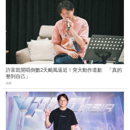
許富凱開唱倒數2天颱風逼近！突大動作道歉 「真的
整到自己」
娛樂