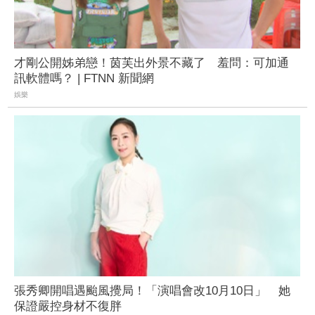
才剛公開姊弟戀！茵芙出外景不藏了 羞問：可加通
訊軟體嗎？ | FTNN 新聞網
娛樂
張秀卿開唱遇颱風攪局！「演唱會改10月10日」 她
保證嚴控身材不復胖