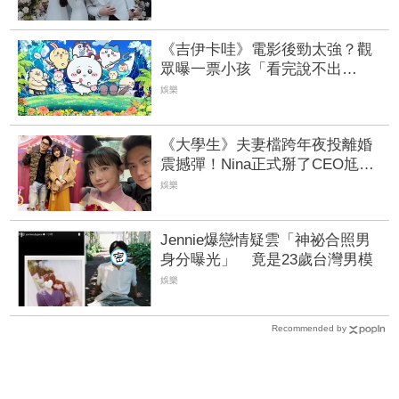
《吉伊卡哇》電影後勁太強？觀
眾曝一票小孩「看完說不出
話」 網直呼：變成大人了
娛樂
《大學生》夫妻檔跨年夜投離婚
震撼彈！Nina正式掰了CEO尪、
雙方共同發726字聲明 8年婚姻告
娛樂
終
Jennie爆戀情疑雲「神祕合照男
身分曝光」 竟是23歲台灣男模
娛樂
Recommended by