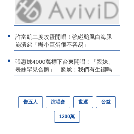
許富凱二度攻蛋開唱！強碰颱風白海豚
崩潰怨「辦小巨蛋很不容易」
張惠妹4000萬標下台東開唱！「親妹、
表妹罕見合體」 尷尬：我們有生鏽嗎
告五人
演唱會
世運
公益
1200萬