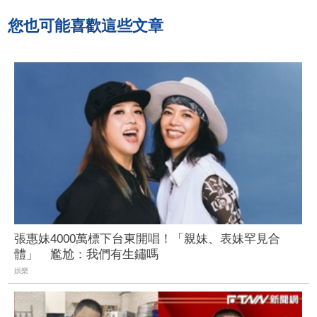
您也可能喜歡這些文章
張惠妹4000萬標下台東開唱！「親妹、表妹罕見合
體」 尷尬：我們有生鏽嗎
娛樂