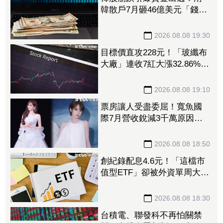
韓散戶7月砸46億美元「錢」
進美股
2026.08.08 19:30
目標價直攻228元！「玻纖布
大廠」連收7紅大漲32.86%
投信單周撒16.7億元、掃入近
萬張
2026.08.08 19:10
票房讓人受盡委屈！寬魚國
際7月營收銳減3千萬原因曝
「王心凌票房＞楊丞琳」
網笑翻：是吃了誠實果實嗎
2026.08.08 18:50
創紀錄配息4.6元！「這檔市
值型ETF」卻被外資單周大砍
3.4萬張 00923豪配3.05元同
被抽回2億元
2026.08.08 18:30
台積電、聯發科不再怕關禁