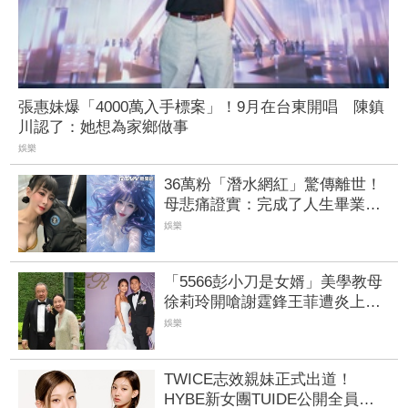
張惠妹爆「4000萬入手標案」！9月在台東開唱 陳鎮
川認了：她想為家鄉做事
娛樂
36萬粉「潛水網紅」驚傳離世！
母悲痛證實：完成了人生畢業典
禮
娛樂
「5566彭小刀是女婿」美學教母
徐莉玲開嗆謝霆鋒王菲遭炎上！
台玻股價慘跌 驚人身家曝
娛樂
TWICE志效親妹正式出道！
HYBE新女團TUIDE公開全員