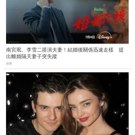
南宮珉、李雪二搭演夫妻！結婚後關係迅速走樣 提
出離婚隔天妻子突失蹤
娛樂