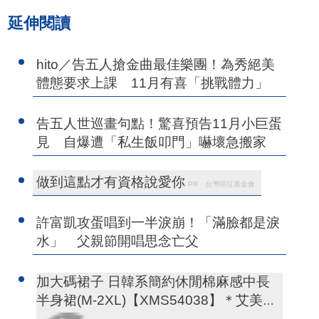
延伸閱讀
hito／告五人搶金曲最佳樂團！為秀絕美
體態要求上課 11月有喜「挑戰體力」
告五人世巡畫句點！驚喜預告11月小巨蛋
見 自爆遭「私生飯叩門」嚇壞急搬家
做到這點才有資格說愛你
PR・台灣癌症基金會
許富凱攻蛋唱到一半淚崩！「滿臉都是淚
水」 父親節開唱思念亡父
加大碼裙子 日韓系簡約休閒棉麻感中長
半身裙(M-2XL)【XMS54038】＊艾美時
尚(現+預)