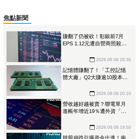
焦點新聞
賺翻了仍被砍！彰銀前7月
EPS 1.12元遭自營商照殺
2.33億淪賣超王 「這檔記憶
體」營收創高也遭倒
2026.08.08 20:30
記憶體賺翻了！「工控記憶
體大廠」Q2大賺逾10股本、
H1EPS達166.45元 7月營收
續旺再迎年月雙增
2026.08.08 20:10
營收越好越被賣？聯電單月
進帳年增近19％遭外資「砍
到見骨」 台塑4寶「這檔」
營收刷49個月新高也挨刀
2026.08.08 19:50
韓股崩跌引爆資金出逃！南