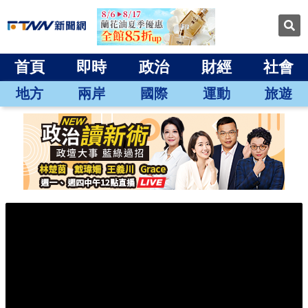
首頁
即時
政治
財經
社會
地方
兩岸
國際
運動
旅遊