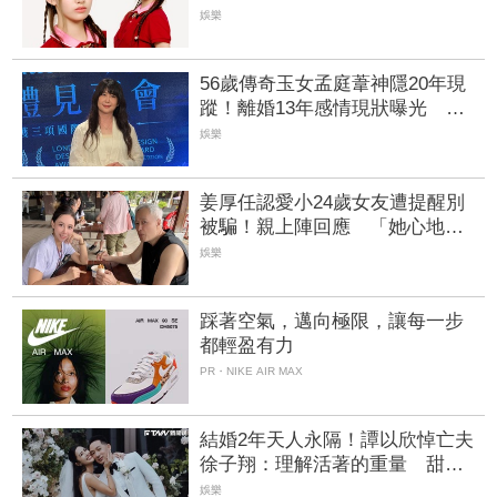
粉絲嗨喊：強大的家族基因
娛樂
56歲傳奇玉女孟庭葦神隱20年現
蹤！離婚13年感情現狀曝光 羞
認「我很多追求者」
娛樂
姜厚任認愛小24歲女友遭提醒別
被騙！親上陣回應 「她心地善
良不會辣手摧花」
娛樂
踩著空氣，邁向極限，讓每一步
都輕盈有力
PR・NIKE AIR MAX
結婚2年天人永隔！譚以欣悼亡夫
徐子翔：理解活著的重量 甜蜜
婚紗照引鼻酸
娛樂