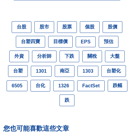
台股
股市
股票
個股
股價
台塑四寶
目標價
預估
EPS
外資
分析師
下跌
關稅
大盤
台塑
南亞
台塑化
1301
1303
台化
跌幅
6505
1326
FactSet
跌
您也可能喜歡這些文章