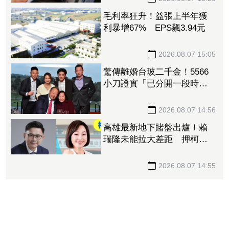
毛利率狂升！益張上半年獲
利暴增67% EPS飆3.94元
2026.08.07 15:05
驚傳離婚台玻二千金！5566
小刀證實「已分開一段時
間」 14年豪門婚告終
2026.08.07 14:56
高雄最新地下賭盤出爐！賴
瑞隆未能拉大差距 押柯志
恩人數增、翻盤仍有變數
2026.08.07 14:55