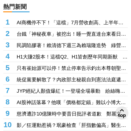
熱門新聞
1
AI商機停不下！「這檔」7月營收創高、上半年
EPS 38.24元 獲大摩喊買、12000元目標價
2
台鐵「神秘夜車」被挖出！睡一覺直達台東看日
出 每週僅1班錯過等下週
3
民調陷膠著！賴清德下週三為賴瑞隆造勢 綠營強
化高雄組織、力保南臺灣不失
4
H1大賺2股本！這檔Q2、H1皆創歷年同期新猷 股
價翻臉緊鎖漲停
5
只有崔始源可以停！禁止停車告示釣出本尊朝聖：
停車可以嗎 店員粉絲嚇傻
6
統促黨要解散了？內政部主秘親自到憲法法庭遞
狀 聲請解散統促黨創下憲政首例
7
JYP經紀人顏值爆紅！一登場全場暴動 紛絲嗨
喊：拜託直接出道
8
AI股神話落幕？他嘆「價格都定錨」難以小博大
網搖頭：現在才剛開始
9
慈濟遭詐10億陳時中要昔日批評者道歉 鄭麗文怒
top
轟無恥至極：你們該向全民下跪
10
影／狂運動惹禍？珉豪檢查「肝指數偏高」醫生警