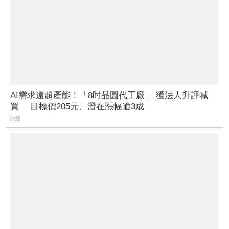
AI需求遠超產能！「8吋晶圓代工廠」 獲法人升評喊
買 目標價205元、潛在漲幅逾3成
財經