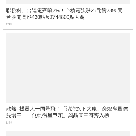
聯發科、台達電齊噴2%！台積電強漲25元衝2390元
台股開高漲430點反攻44800點大關
財經
散熱+機器人一同帶飛！「鴻海旗下大廠」亮燈奪量價
雙增王 「低軌衛星巨頭」與晶圓三哥齊入榜
財經