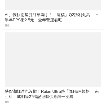
AI、低軌衛星雙訂單滿手！「這檔」Q2獲利創高、上
半年EPS衝2.5元 全年營運看旺
財經
缺貨潮輝達也沒轍！Rubin Ultra傳「降HBM規格」 南
亞科、威剛等27檔記憶體供應鏈一次看
財經