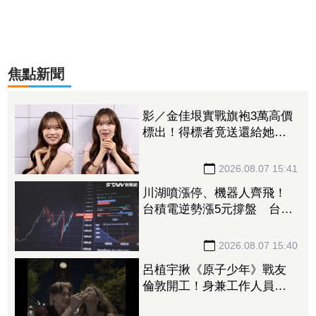
焦點新聞
影／金佳垠實戰旗袍3萬高價
標出！得標者竟送還給她
表示純粹來做公益
2026.08.07 15:41
川湖噴漲停、機器人齊飛！
台積電逆勢漲5元撐盤 台股
高開低走跌170點失守季線
2026.08.07 15:40
呂植宇揪《原子少年》戰友
倫敦開工！身兼工作人員
倫敦搭訕女路人大成功