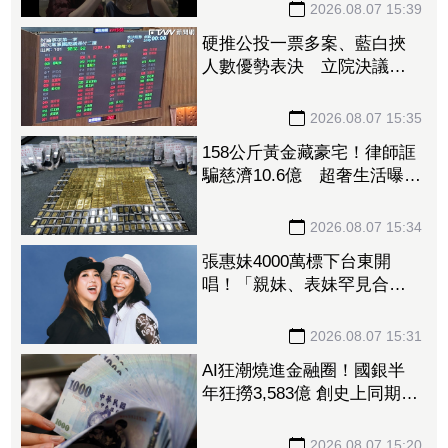
2026.08.07 15:39
硬推公投一票多案、藍白挾
人數優勢表決 立院決議逕
付二讀
2026.08.07 15:35
158公斤黃金藏豪宅！律師誆
騙慈濟10.6億 超奢生活曝
光：名車代步、鮑魚擺滿金
庫
2026.08.07 15:34
張惠妹4000萬標下台東開
唱！「親妹、表妹罕見合
體」 尷尬：我們有生鏽嗎
2026.08.07 15:31
AI狂潮燒進金融圈！國銀半
年狂撈3,583億 創史上同期最
強紀錄
2026.08.07 15:20