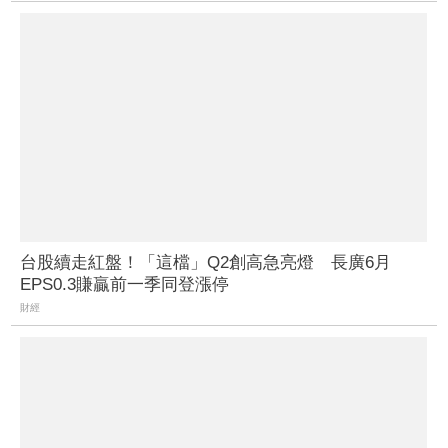
台股續走紅盤！「這檔」Q2創高急亮燈 長廣6月
EPS0.3賺贏前一季同登漲停
財經