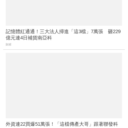
記憶體紅通通！三大法人掃進「這3檔」7萬張 砸229
億元連4日補貨南亞科
財經
外資連22買爆51萬張！「這檔傳產大哥」跟著聯發科