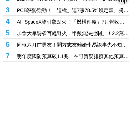
top
整 Mac系列最高調升20%
3
PCB漲勢強勁！「這檔」連7漲78.5%領定穎、騰輝
漲停 載板、玻纖布、低軌衛星全上漲
4
AI+SpaceX雙引擎點火！「機構件廠」7月營收集
體狂飆 崴寶年增104％、jpp-KY刷歷史新高
5
加拿大卑詩省百處野火「半數無法控制」！2.2萬人
被迫撤離 省長嘆：擴散速度如炸彈
6
同框六月前男友！聞方志友離婚李易認事先不知
情 久違拍8點檔突加吻戲來不及報備
7
明年度國防預算破1.1兆、在野質疑排擠其他預算
綠黨團：要看歲入規模
8
國票金副董年薪破2千萬惹議！股東第一銀開第一
槍：檢討薪酬結構合理性
9
沈伯洋酸「一個謊圓一百個謊」 蔣萬安反擊：這
句套民進黨最適合
10
差一步45K！三大法人瘋買逾731億齊進場 台達電
亮燈、AI族群集體勁揚