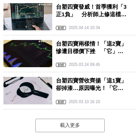
台塑四寶發威！首季獲利「3
正1負」 分析師上修這檔
2025年EPS至「這數字」
2025.04.14 10:34
財經
台塑四寶兩樣情！「這2寶」
慘遭目標價下挫 「它」成
四寶之光…EPS預估曝光！
2025.03.24 09:45
財經
台塑四寶營收齊揚「這1寶」
卻掉漆…原因曝光！「它」
收盤噴漲成今日大贏家？
2025.03.10 16:10
財經
載入更多