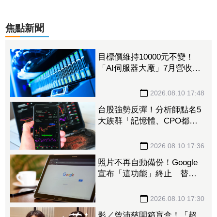
焦點新聞
目標價維持10000元不變！
「AI伺服器大廠」7月營收年
月雙增 Q4拼季增32%
2026.08.10 17:48
台股強勢反彈！分析師點名5
大族群「記憶體、CPO都上
榜」 8檔今齊噴漲停
2026.08.10 17:36
照片不再自動備份！Google
宣布「這功能」終止 替代
方法曝光少一步也不行
2026.08.10 17:30
影／曾沛慈開箱盲盒！「超