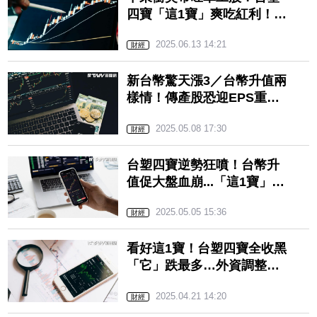
四寶「這1寶」爽吃紅利！盤
中漲勢起飛
2025.06.13 14:21
財經
新台幣驚天漲3／台幣升值兩
樣情！傳產股恐迎EPS重
挫…塑化、航空等7族群慘
2025.05.08 17:30
了 影響預估一次看
財經
台塑四寶逆勢狂噴！台幣升
值促大盤血崩...「這1寶」漲
半根翻最多 網嗨：我塑威
2025.05.05 15:36
武
財經
看好這1寶！台塑四寶全收黑
「它」跌最多…外資調整
EPS預估只上修「這檔」
2025.04.21 14:20
財經