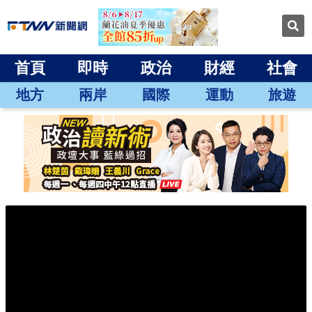
首頁
即時
政治
財經
社會
地方
兩岸
國際
運動
旅遊