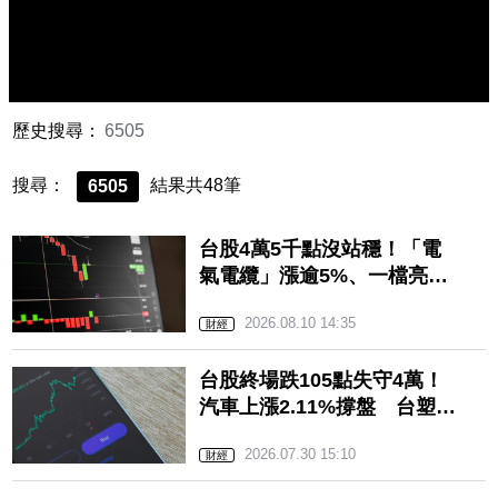
歷史搜尋：
6505
搜尋：
結果共48筆
6505
台股4萬5千點沒站穩！「電
氣電纜」漲逾5%、一檔亮紅
燈 油電燃氣成提款機挫逾
2026.08.10 14:35
2%
財經
台股終場跌105點失守4萬！
汽車上漲2.11%撐盤 台塑
化、台汽電挫逾3%領跌油電
2026.07.30 15:10
燃氣
財經