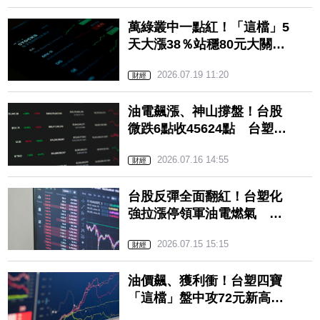
萬綠叢中一點紅！「這檔」5
天大漲38％站穩80元大關
外資連5周加碼力挺
2026.07.19 11:20
財經
油電飆漲、神山撐盤！台股
微跌6點收45624點 台塑化
連拉兩根強勢吸金
2026.07.16 14:55
財經
台股反彈全面翻紅！台塑化
強拉漲停領軍油電燃氣 居
家生活成盤面唯一弱勢
2026.07.15 15:15
財經
油價飆、獲利衝！台塑四寶
「這檔」盤中攻72元新高
買盤放量狂奔大漲逾7%