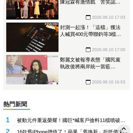
陳冠霖有激情戲 苦笑認：
不知怎麼跟老公報備
2026.08.10 17:03
封測一起漲！「這檔」獲法
人喊買400元帶聯鈞等3檔拔
漲停 訊芯、日月光、南茂
全攻7%
2026.08.10 17:00
鄭麗文被報導表態「國民黨
執政後將兩岸統一當藍
圖」 國民黨痛批媒體誤導
令人不齒
2026.08.10 16:53
熱門新聞
1
被動元件重返榮耀！國巨*喊客戶搶料11檔噴破半
根 「這檔」噴出588元登新龍頭
2
16款舊iPhone增值了！蘋果「舊換新」折抵價大調