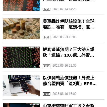
5%最多
2025.07.14 14:25
財經
美軍轟炸伊朗核設施！全球
嚇跌…唯有「這幾檔」還在
漲
2025.06.23 15:05
財經
解套遙遙無期？三大法人爆
砍「這檔」10.6億…外資由
買轉賣不救了 「他們」也
2025.06.16 21:30
難逃網哀：高檔套10年
財經
以伊開戰油價狂飆！外資上
修台塑四寶「這2寶」EPS預
估…目標價曝光 「它」股
2025.06.16 16:00
價迎強彈
財經
中東衝突帶旺軍工股？台塑