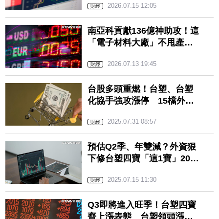
2026.07.15 12:05
財經
南亞科貢獻136億神助攻！這
「電子材料大廠」不甩產品
報價下滑 Q2獲利超預期
2026.07.13 19:45
財經
台股多頭重燃！台塑、台塑
化協手強攻漲停 15檔外資
千張加碼股出列
2025.07.31 08:57
財經
預估Q2季、年雙減？外資狠
下修台塑四寶「這1寶」2025
年EPS預估…目標價曝光
2025.07.15 11:30
法人：仍能獲利
財經
Q3即將進入旺季！台塑四寶
齊上漲表態 台塑領頭漲破