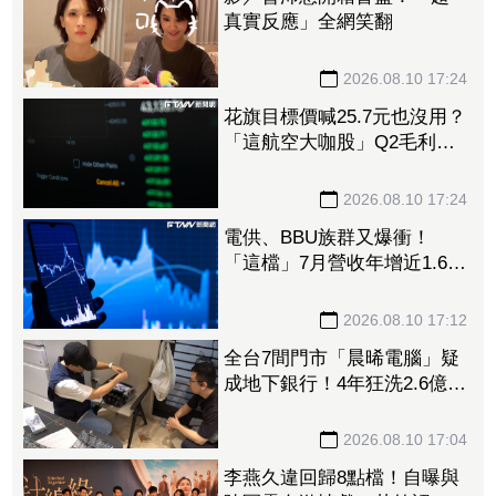
真實反應」全網笑翻
2026.08.10 17:24
花旗目標價喊25.7元也沒用？
「這航空大咖股」Q2毛利率
備油價拖累 股價狂殺差點
跌停
2026.08.10 17:24
電供、BBU族群又爆衝！
「這檔」7月營收年增近1.6倍
亮燈慶祝 台達電、光寶科
同飆漲停、順達噴漲9.31%
2026.08.10 17:12
全台7間門市「晨晞電腦」疑
成地下銀行！4年狂洗2.6億爽
開名車、名下22筆不動產
業者緊急回應了
2026.08.10 17:04
李燕久違回歸8點檔！自曝與