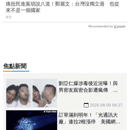
痛批民進黨胡說八道！鄭麗文：台灣沒獨立過 也從
來不是一個國家
政治
Recommended by
焦點新聞
劉亞仁爆涉毒後近況曝！與
男密友親密合影遭瘋傳 對
方作勢索吻震撼韓網
2026.08.09 09:27
訂單滿到明年！「光通訊大
廠」連拉2根漲停 美國網通
需求猛7月營收年增5成