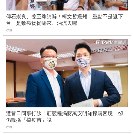
傳石崇良、姜至剛請辭！柯文哲緩頰：重點不是誰下
台 是致癌物從哪來、油流去哪
政治
遭昔日同事打臉！莊競程揭蔣萬安明知採購困境 卻
仍散播「擋疫苗」說
政治