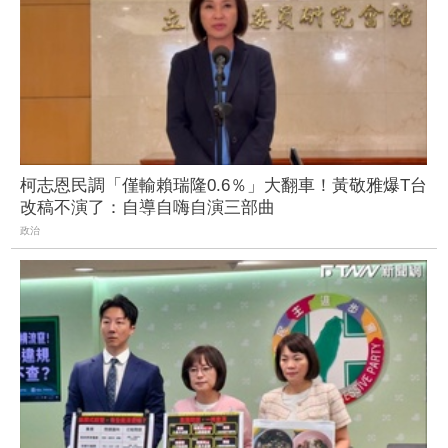
柯志恩民調「僅輸賴瑞隆0.6％」大翻車！黃敬雅爆T台
改稿不演了：自導自嗨自演三部曲
政治