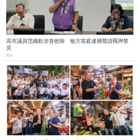
高市議員范織欽涉貪收賄 檢方當庭逮捕聲請羈押禁
見
政治