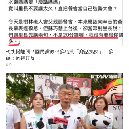
想挑撥離間？國民黨候稱蘇巧慧「廢話媽媽」 蘇
辦：適得其反
政治