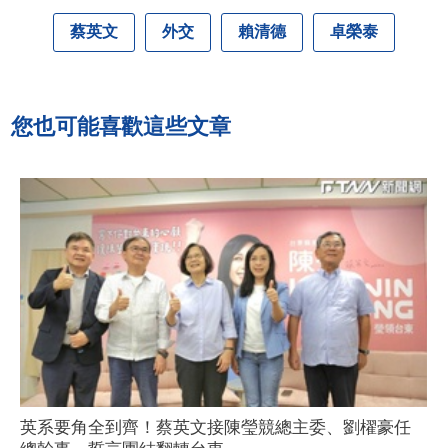
蔡英文
外交
賴清德
卓榮泰
您也可能喜歡這些文章
英系要角全到齊！蔡英文接陳瑩競總主委、劉櫂豪任