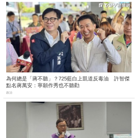
為何總是「蔣不聽」？725藍白上凱道反毒油 許智傑
點名蔣萬安：寧願作秀也不聽勸
政治