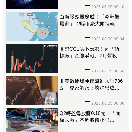
2026.08.09 09:10
白海豚颱風發威！「今影響
最劇」12縣市豪大雨特報
最快明晨解海警
2026.08.09 09:04
高階CCL供不應求！這「指
標廠」產能滿載、7月營收暴
增近130% 全年EPS估達
110元
2026.08.09 08:50
非農數據爆冷夜盤卻大漲736
點！專家解密：壞消息成
「降息」催化劑
2026.08.09 08:30
Q2轉盈每股賺0.18元！「面
板大廠」本周股價小漲
1.45% 自營商出手掃入2191