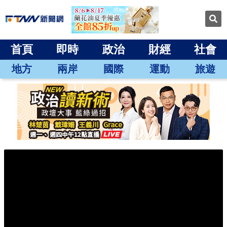
首頁
即時
政治
財經
社會
地方
兩岸
國際
運動
旅遊