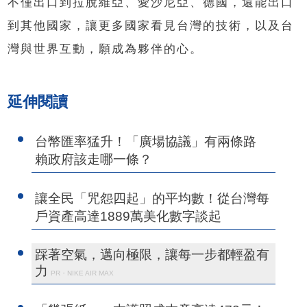
不僅出口到拉脫維亞、愛沙尼亞、德國，還能出口
到其他國家，讓更多國家看見台灣的技術，以及台
灣與世界互動，願成為夥伴的心。
延伸閱讀
台幣匯率猛升！「廣場協議」有兩條路
賴政府該走哪一條？
讓全民「咒怨四起」的平均數！從台灣每
戶資產高達1889萬美化數字談起
踩著空氣，邁向極限，讓每一步都輕盈有
力
PR・NIKE AIR MAX