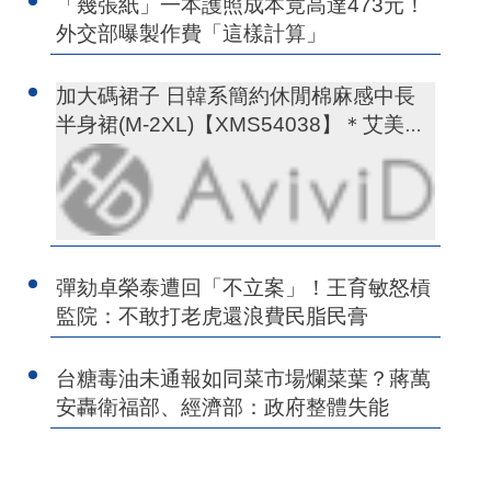
「幾張紙」一本護照成本竟高達473元！
外交部曝製作費「這樣計算」
加大碼裙子 日韓系簡約休閒棉麻感中長
半身裙(M-2XL)【XMS54038】＊艾美時
尚(現+預)
彈劾卓榮泰遭回「不立案」！王育敏怒槓
監院：不敢打老虎還浪費民脂民膏
台糖毒油未通報如同菜市場爛菜葉？蔣萬
安轟衛福部、經濟部：政府整體失能