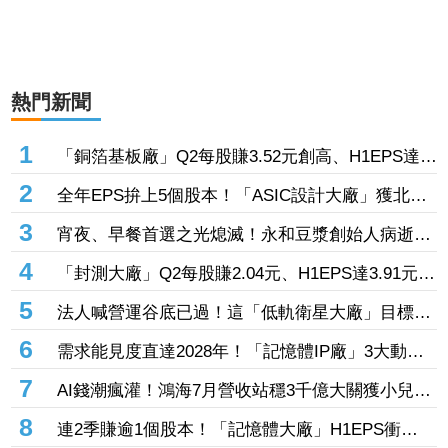
熱門新聞
1
「銅箔基板廠」Q2每股賺3.52元創高、H1EPS達
4.39元 7月營收同締新猷、年增96.88%
2
全年EPS拚上5個股本！「ASIC設計大廠」獲北美
CPU大單助攻 7月營收飆158%
3
宵夜、早餐首選之光熄滅！永和豆漿創始人病逝
享壽70歲
4
「封測大廠」Q2每股賺2.04元、H1EPS達3.91元
7月營收再喜迎年月雙增
5
法人喊營運谷底已過！這「低軌衛星大廠」目標價
衝1560元 下半年出貨回溫、營收估成長20%
6
需求能見度直達2028年！「記憶體IP廠」3大動能
齊發 目標價衝上1430元
7
AI錢潮瘋灌！鴻海7月營收站穩3千億大關獲小兒狂