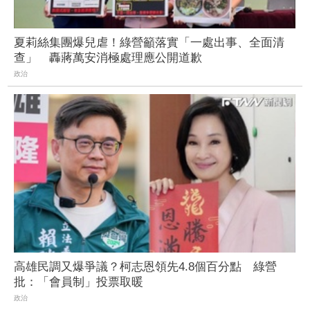
夏莉絲集團爆兒虐！綠營籲落實「一處出事、全面清
查」 轟蔣萬安消極處理應公開道歉
政治
高雄民調又爆爭議？柯志恩領先4.8個百分點 綠營
批：「會員制」投票取暖
政治