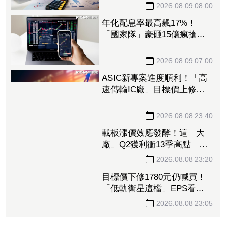
張、斥資5349萬元
2026.08.09 08:00
年化配息率最高飆17%！
「國家隊」豪砸15億瘋搶這6
檔ETF破4.6萬張 另掃2.4萬
張反1登買超王
2026.08.09 07:00
ASIC新專案進度順利！「高
速傳輸IC廠」目標價上修至
710元 Q3蓄勢待發迎旺季
效應
2026.08.08 23:40
載板漲價效應發酵！這「大
廠」Q2獲利衝13季高點 再
砸468億搶AI商機
2026.08.08 23:20
目標價下修1780元仍喊買！
「低軌衛星這檔」EPS看至
35元 切AI資料中心市場猛
添營運動能
2026.08.08 23:05