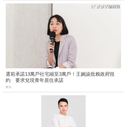
選前承諾13萬戶社宅縮至3萬戶！王婉諭批賴政府毀
約 要求兌現青年居住承諾
政治