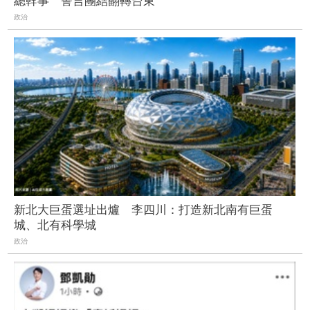
總幹事 誓言團結翻轉台東
政治
新北大巨蛋選址出爐 李四川：打造新北南有巨蛋
城、北有科學城
政治