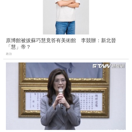
原博館被拔蘇巧慧竟答有美術館 李競辦：新北晉
「慧」帝？
政治