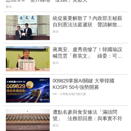
政治
統促黨要解散了？內政部主秘親
自到憲法法庭遞狀 聲請解散統
促黨創下憲政首例
政治
蔣萬安、盧秀燕慘了！韓國瑜誤
喊范雲「蔡英文」 綠委：可能
對2028起心動念
政治
009829掌握AI關鍵 大華韓國
KOSPI 50今強勢開募
PR・大華銀全能行銷方案
遭點名參與食安修法「滿頭問
號」 法務部回應：與事實不符
政治