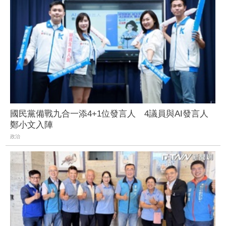
國民黨備戰九合一添4+1位發言人 4議員與AI發言人
鄭小文入陣
政治