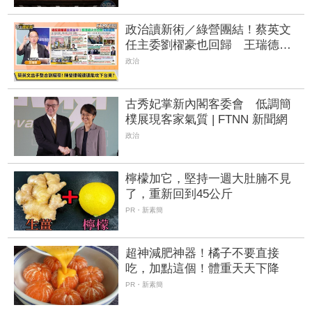
政治讀新術／綠營團結！蔡英文
任主委劉櫂豪也回歸 王瑞德預
言：民進黨最接近拿下台東的一
政治
次
古秀妃掌新內閣客委會 低調簡
樸展現客家氣質 | FTNN 新聞網
政治
檸檬加它，堅持一週大肚腩不見
了，重新回到45公斤
PR・新素簡
超神減肥神器！橘子不要直接
吃，加點這個！體重天天下降
PR・新素簡