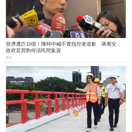
慈濟遭詐10億！陳時中喊不實指控者道歉 蔣萬安：
政府若買夠何須民間集資
政治