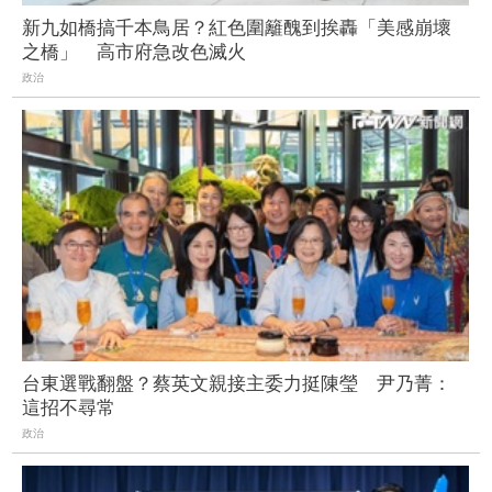
新九如橋搞千本鳥居？紅色圍籬醜到挨轟「美感崩壞
之橋」 高市府急改色滅火
政治
台東選戰翻盤？蔡英文親接主委力挺陳瑩 尹乃菁：
這招不尋常
政治