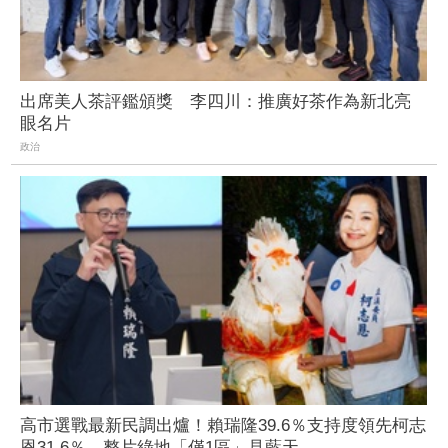
出席美人茶評鑑頒獎 李四川：推廣好茶作為新北亮
眼名片
政治
高市選戰最新民調出爐！賴瑞隆39.6％支持度領先柯志
恩31.6％ 整片綠地「僅1區」見藍天