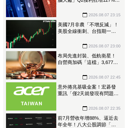
腦大廠」Q2獲利狂增127%
接單動能強大EPS有望衝23
元
2026.08.07 23:15
美國7月非農「不增反減」！
美股全線衝刺、台指期一度
衝破45K
2026.08.07 23:00
布局先進封裝、低軌衛星！
自營商加碼「這檔」3,677萬
元逾1.4千張 加速高值化轉
型
2026.08.07 22:45
意外捲兆基吸金案！宏碁發
重訊「僅2天就發現有問題」
辭董座退出經營：內部存在
管理缺失
2026.08.07 22:35
前7月營收年增88%、逼近去
年全年！八大公股調節「這