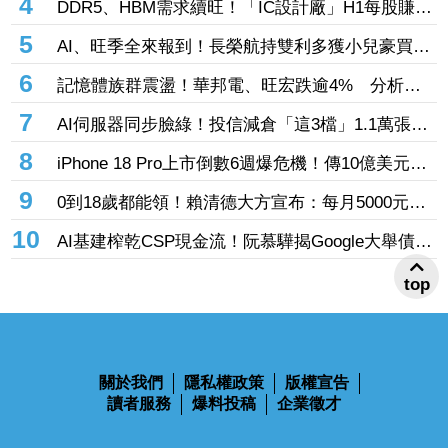
4
DDR5、HBM需求續旺！「IC設計廠」H1每股賺
9.13元 董座：搶晶圓產能比毛利率更重要
5
AI、旺季全來報到！長榮航持雙利多獲小兒豪買逾
53萬張成寵兒 「這檔」前7月營收狂超去年全年
6
記憶體族群震盪！華邦電、旺宏跌逾4% 分析師
也獲青睞
點名「這2檔」多頭：布局看技術面
7
AI伺服器同步臉綠！投信減倉「這3檔」1.1萬張
投信連砍緯創2刀帶走18.96億元
8
iPhone 18 Pro上市倒數6週爆危機！傳10億美元晶
片卡封裝「躺在廠房」 恐面臨庫存不足
9
0到18歲都能領！賴清德大方宣布：每月5000元成
長津貼 婚、產假全面加碼
10
AI基建榨乾CSP現金流！阮慕驊揭Google大舉債衝
擊
top
關於我們
隱私權政策
版權宣告
讀者服務
爆料投稿
企業徵才