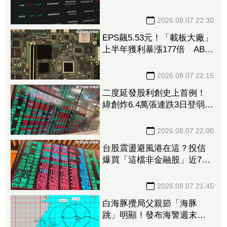
檔」13.69億元逾7.4千張
2026.08.07 22:30
EPS飆5.53元！「載板大廠」
上半年獲利暴漲177倍 ABF
漲50%、BT漲70%毛利衝高
2026.08.07 22:15
二度延發股利創史上首例！
緯創炸6.4萬張連跌3日登弱勢
股王 金管會要求集保、證
交所了解
2026.08.07 22:00
台股震盪避風港在這？投信
爆買「這檔非金融股」近7千
張居冠 第一金連17買同步
上榜
2026.08.07 21:45
白海豚攪局父親節「海豚
跳」明顯！發布海警週末影
響最劇 專家：外圍雨帶今