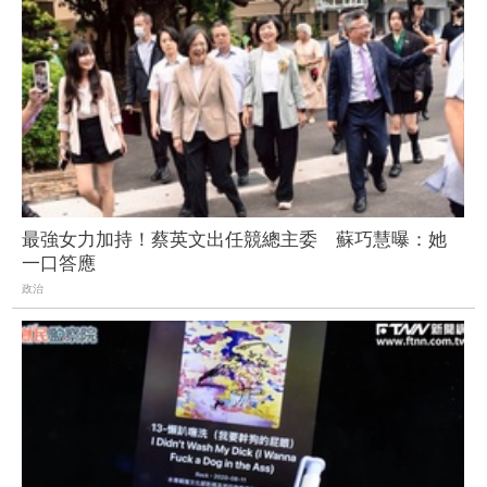
最強女力加持！蔡英文出任競總主委 蘇巧慧曝：她
一口答應
政治