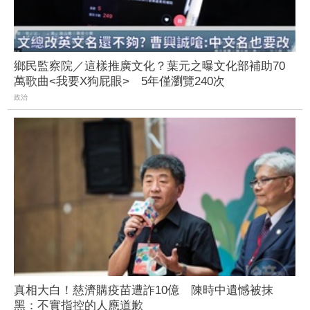
鄉民監察院／這樣推廣文化？葉元之曝文化部補助70
萬歌曲<我要X狗屁眼> 5年僅瀏覽240次
政治
真相大白！慈濟購疫苗遭詐10億 陳時中遺憾被抹
黑：不實指控的人應道歉