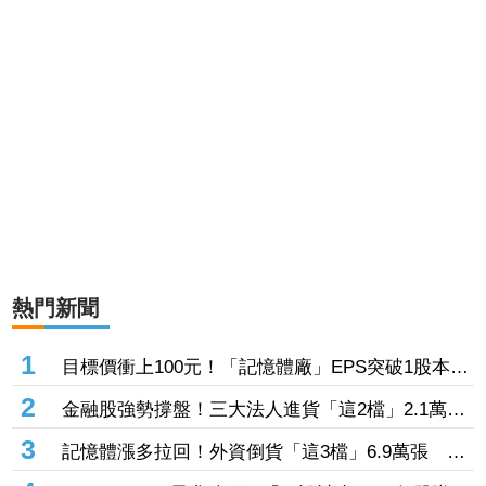
熱門新聞
1
目標價衝上100元！「記憶體廠」EPS突破1股本
DRAM大漲45%＋合作美光獲利迎轉機
2
金融股強勢撐盤！三大法人進貨「這2檔」2.1萬
張 投8.54億元連12日進場三商壽
3
記憶體漲多拉回！外資倒貨「這3檔」6.9萬張 連
賣華邦電2天捲102億元