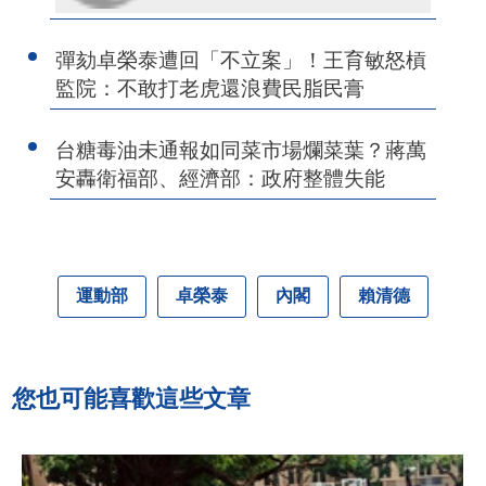
彈劾卓榮泰遭回「不立案」！王育敏怒槓
監院：不敢打老虎還浪費民脂民膏
台糖毒油未通報如同菜市場爛菜葉？蔣萬
安轟衛福部、經濟部：政府整體失能
運動部
卓榮泰
內閣
賴清德
您也可能喜歡這些文章