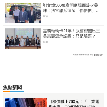
鄭文燦500萬案開庭場面爆火藥
味！法官怒斥律師「你惦惦」後
道歉了
政治
嘉義輕軌卡21年！張啓楷翻出王
美惠競選承諾轟：只是騙票？
政治
Recommended by
焦點新聞
目標價喊上760元！「工業電