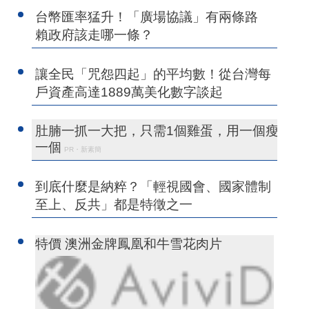
台幣匯率猛升！「廣場協議」有兩條路
賴政府該走哪一條？
讓全民「咒怨四起」的平均數！從台灣每
戶資產高達1889萬美化數字談起
肚腩一抓一大把，只需1個雞蛋，用一個瘦
一個
PR・新素簡
到底什麼是納粹？「輕視國會、國家體制
至上、反共」都是特徵之一
特價 澳洲金牌鳳凰和牛雪花肉片