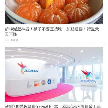
超神減肥神器！橘子不要直接吃，加點這個！體重天
天下降
PR・新素簡
威剛7月營收暴增331%創史高！突破826.5億超越去年