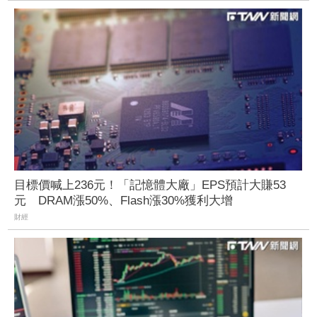
目標價喊上236元！「記憶體大廠」EPS預計大賺53
元 DRAM漲50%、Flash漲30%獲利大增
財經