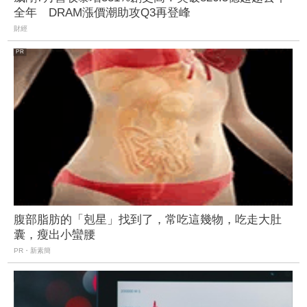
全年 DRAM漲價潮助攻Q3再登峰
財經
腹部脂肪的「剋星」找到了，常吃這幾物，吃走大肚
囊，瘦出小蠻腰
PR・新素簡