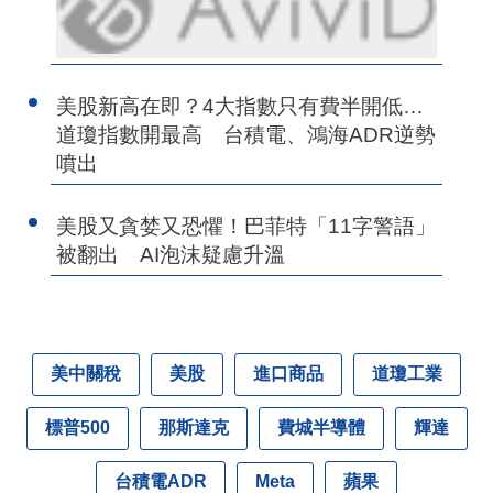
美股新高在即？4大指數只有費半開低…
道瓊指數開最高 台積電、鴻海ADR逆勢
噴出
美股又貪婪又恐懼！巴菲特「11字警語」
被翻出 AI泡沫疑慮升溫
美中關稅
美股
進口商品
道瓊工業
標普500
那斯達克
費城半導體
輝達
台積電ADR
蘋果
Meta