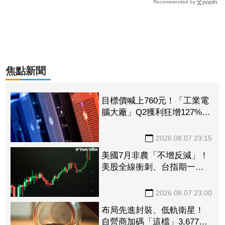
Recommended by
焦點新聞
目標價喊上760元！「工業電
腦大廠」Q2獲利狂增127%
接單動能強大EPS有望衝23
元
2026.08.07 23:15
美國7月非農「不增反減」！
美股全線衝刺、台指期一度
衝破45K
2026.08.07 23:00
布局先進封裝、低軌衛星！
自營商加碼「這檔」3,677萬