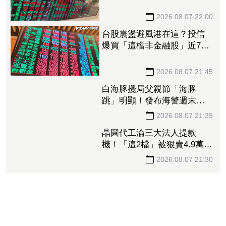
股王 金管會要求集保、證
交所了解
2026.08.07 22:00
台股震盪避風港在這？投信
爆買「這檔非金融股」近7千
張居冠 第一金連17買同步
上榜
2026.08.07 21:45
白海豚攪局父親節「海豚
跳」明顯！發布海警週末影
響最劇 專家：外圍雨帶今
晚進入陸地
2026.08.07 21:39
晶圓代工淪三大法人提款
機！「這2檔」被狠賣4.9萬
張 聯電中刀失血38.2億元跌
4.53%
2026.08.07 21:30