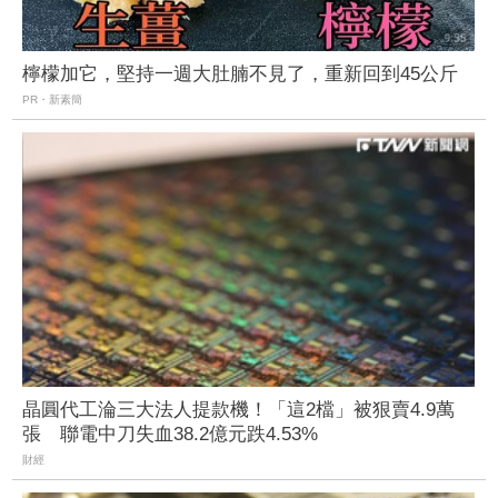
檸檬加它，堅持一週大肚腩不見了，重新回到45公斤
PR・新素簡
晶圓代工淪三大法人提款機！「這2檔」被狠賣4.9萬
張 聯電中刀失血38.2億元跌4.53%
財經