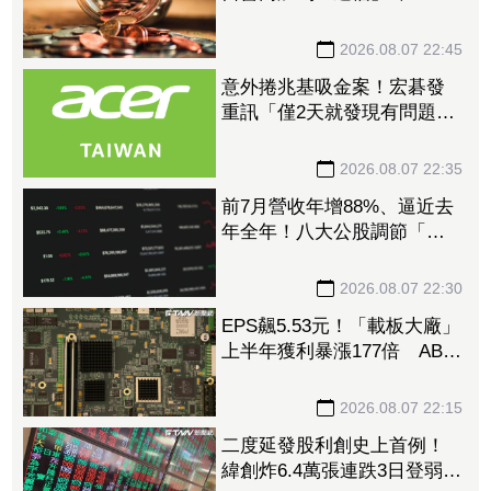
元逾1.4千張 加速高值化轉
型
2026.08.07 22:45
意外捲兆基吸金案！宏碁發
重訊「僅2天就發現有問題」
辭董座退出經營：內部存在
管理缺失
2026.08.07 22:35
前7月營收年增88%、逼近去
年全年！八大公股調節「這
檔」13.69億元逾7.4千張
2026.08.07 22:30
EPS飆5.53元！「載板大廠」
上半年獲利暴漲177倍 ABF
漲50%、BT漲70%毛利衝高
2026.08.07 22:15
二度延發股利創史上首例！
緯創炸6.4萬張連跌3日登弱勢