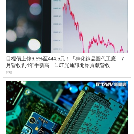
目標價上修6.5%至444.5元！「砷化鎵晶圓代工廠」7
月營收創4年半新高 1.6T光通訊開始貢獻營收
財經