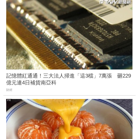
記憶體紅通通！三大法人掃進「這3檔」7萬張 砸229
億元連4日補貨南亞科
財經