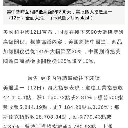
美中暫時互相降低高額關稅90天，美股四大指數週一
（12日）全面大漲。（示意圖／Unsplash）
美國和中國12日宣布，同意在接下來90天調降雙邊
高額關稅。根據協議內容，美國將把中國進口商品
加徵關稅從從145%大幅降至30%，中國則將把美
國進口商品徵收關稅從125%降至10%。
廣告 更多內容請繼續往下閱讀
美股週一（12日）四大指數表現：道瓊工業指數收
42,410.1點，漲1,160.72點或2.81%；標普500指
數收報5,844.19點，走升184.28點或3.26%；那
斯達克指數收18,708.34點，勁揚779.43點或
4.35%；費城半導體指數報4,780.93點，上漲