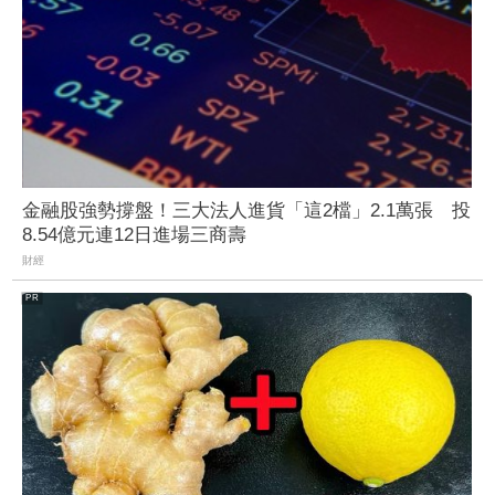
金融股強勢撐盤！三大法人進貨「這2檔」2.1萬張 投
8.54億元連12日進場三商壽
財經