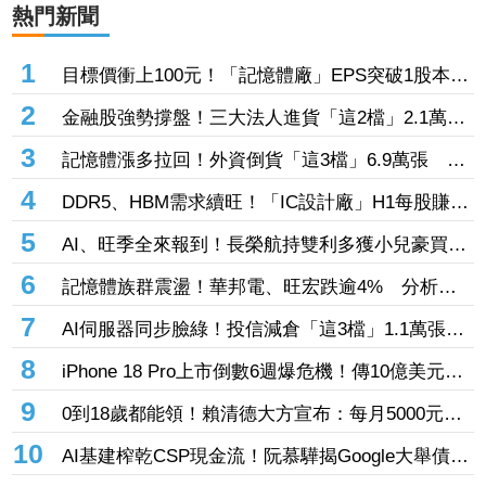
熱門新聞
1
目標價衝上100元！「記憶體廠」EPS突破1股本
DRAM大漲45%＋合作美光獲利迎轉機
2
金融股強勢撐盤！三大法人進貨「這2檔」2.1萬
張 投8.54億元連12日進場三商壽
3
記憶體漲多拉回！外資倒貨「這3檔」6.9萬張 連
賣華邦電2天捲102億元
4
DDR5、HBM需求續旺！「IC設計廠」H1每股賺
9.13元 董座：搶晶圓產能比毛利率更重要
5
AI、旺季全來報到！長榮航持雙利多獲小兒豪買逾
53萬張成寵兒 「這檔」前7月營收狂超去年全年
6
記憶體族群震盪！華邦電、旺宏跌逾4% 分析師
也獲青睞
點名「這2檔」多頭：布局看技術面
7
AI伺服器同步臉綠！投信減倉「這3檔」1.1萬張
投信連砍緯創2刀帶走18.96億元
8
iPhone 18 Pro上市倒數6週爆危機！傳10億美元晶
片卡封裝「躺在廠房」 恐面臨庫存不足
9
0到18歲都能領！賴清德大方宣布：每月5000元成