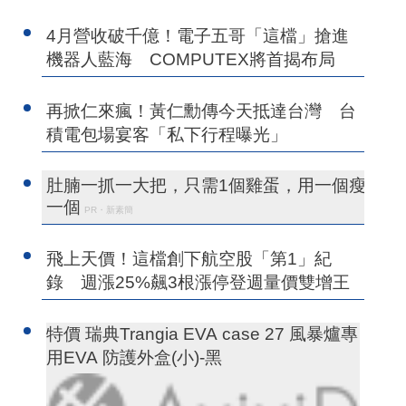
4月營收破千億！電子五哥「這檔」搶進
機器人藍海 COMPUTEX將首揭布局
再掀仁來瘋！黃仁勳傳今天抵達台灣 台
積電包場宴客「私下行程曝光」
肚腩一抓一大把，只需1個雞蛋，用一個瘦
一個
PR・新素簡
飛上天價！這檔創下航空股「第1」紀
錄 週漲25%飆3根漲停登週量價雙增王
特價 瑞典Trangia EVA case 27 風暴爐專
用EVA 防護外盒(小)-黑