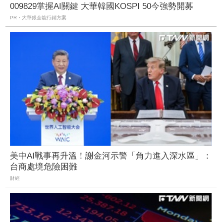
009829掌握AI關鍵 大華韓國KOSPI 50今強勢開募
PR・大華銀全能行銷方案
美中AI戰事再升溫！謝金河示警「角力進入深水區」：
台商處境危險困難
財經