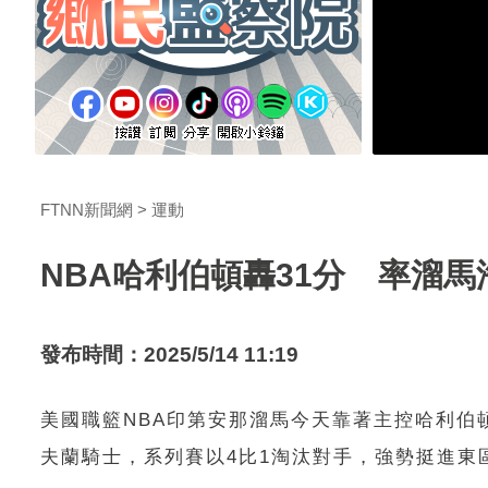
FTNN新聞網
運動
NBA哈利伯頓轟31分 率溜
發布時間：2025/5/14 11:19
美國職籃NBA印第安那溜馬今天靠著主控哈利伯頓
夫蘭騎士，系列賽以4比1淘汰對手，強勢挺進東