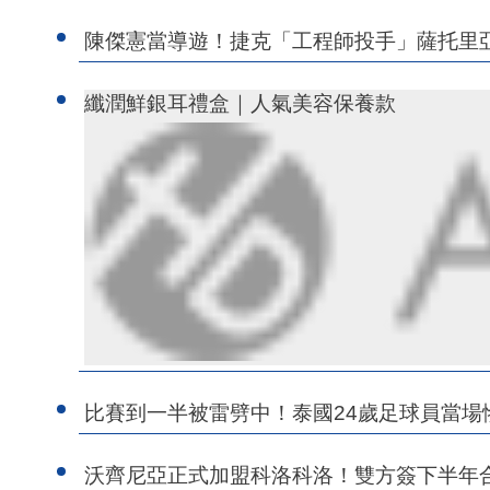
陳傑憲當導遊！捷克「工程師投手」薩托
纖潤鮮銀耳禮盒｜人氣美容保養款
比賽到一半被雷劈中！泰國24歲足球員當場
沃齊尼亞正式加盟科洛科洛！雙方簽下半年