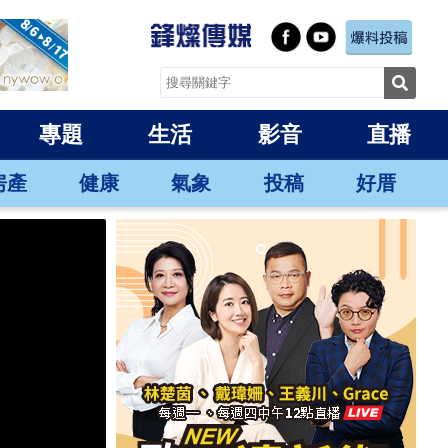
專題
生活
影音
直播
房產
健康
氣象
投稿
好厝