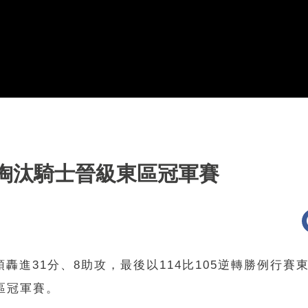
馬淘汰騎士晉級東區冠軍賽
轟進31分、8助攻，最後以114比105逆轉勝例行賽
區冠軍賽。