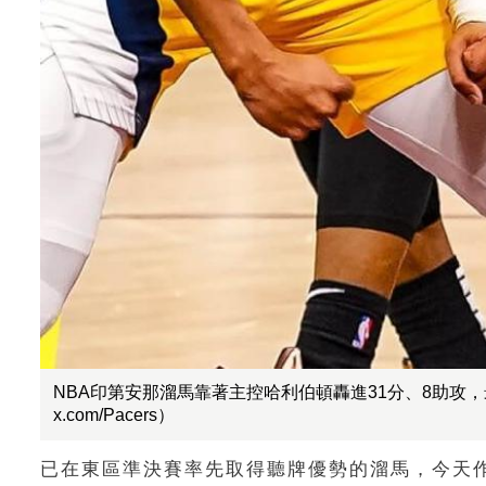
NBA印第安那溜馬靠著主控哈利伯頓轟進31分、8助攻，
x.com/Pacers）
已在東區準決賽率先取得聽牌優勢的溜馬，今天作