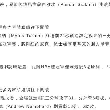
易籃後溜馬靠著西雅坎（Pascal Siakam）連
 更多內容請繼續往下閱讀
Myles Turner）終場前24秒飆進鎖定戰果的
東區冠軍賽，將與紐約尼克、波士頓塞爾蒂克的勝方爭
接受媒體聯訪時透露，距離NBA總冠軍僅剩最後8場勝利，
 更多內容請繼續往下閱讀
on）表現火燙，全場飆進6記三分球攻下31，分外帶6籃板
ndrew Nembhard）則貢獻18分、6助攻。