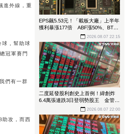
續飆進外線，重
EPS飆5.53元！「載板大廠」上半年
獲利暴漲177倍 ABF漲50%、BT漲
70%毛利衝高
2026.08.07 22:15
三分球，幫助球
奪總冠軍賽門
「我們有一群
二度延發股利創史上首例！緯創炸
6.4萬張連跌3日登弱勢股王 金管會
要求集保、證交所了解
2026.08.07 22:00
、8助攻，而西