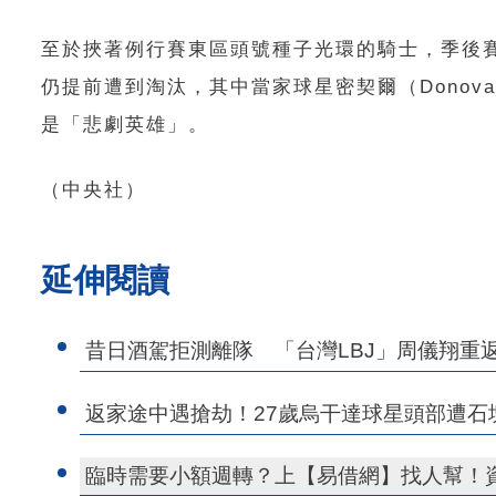
至於挾著例行賽東區頭號種子光環的騎士，季後
仍提前遭到淘汰，其中當家球星密契爾（Donovan
是「悲劇英雄」。
（中央社）
延伸閱讀
昔日酒駕拒測離隊 「台灣LBJ」周儀翔重
返家途中遇搶劫！27歲烏干達球星頭部遭
臨時需要小額週轉？上【易借網】找人幫！