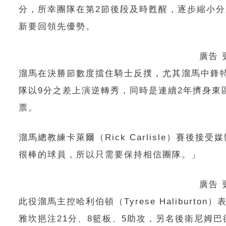
分，所幸團隊在第2節後段及時甦醒，逐步縮小分差，
新要回領先優勢。
廣告
溜馬在決勝節數度擋住騎士反撲，尤其溜馬中鋒特納（
隊以9分之差上演逆轉秀，同時是連續2年擠身
票。
溜馬總教練卡萊爾（Rick Carlisle）賽後
很棒的球員，所以只需要保持相信團隊。」
廣告
此役溜馬主控哈利伯頓（Tyrese Haliburt
雅坎挹注21分、8籃板、5助攻，另名後衛尼姆巴德（A