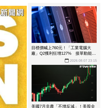
目標價喊上760元！「工業電腦大
廠」Q2獲利狂增127% 接單動能強
大EPS有望衝23元
2026.08.07 23:15
美國7月非農「不增反減」！美股全