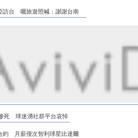
里亞訪台 曬旅遊照喊：謝謝台南
慘死 球迷湧社群平台哀悼
合約 月薪僅次智利球星比達爾