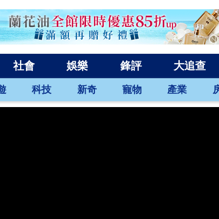
社會
娛樂
鋒評
大追查
遊
科技
新奇
寵物
產業