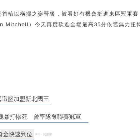
賽首輪以橫掃之姿晉級，被看好有機會挺進東區冠軍賽
 Mitchell）今天再度砍進全場最高35分依舊無力
返職籃加盟新北國王
石塊暴打慘死 曾率隊奪聯賽冠軍
資金快速到位
PR・易借網