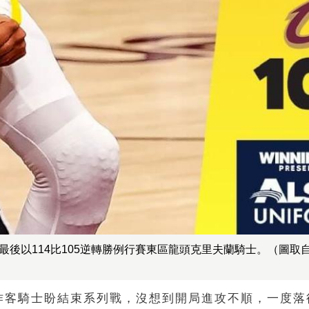
最後以114比105逆轉勝例行賽東區龍頭克里夫蘭騎士。（圖取
客騎士盼結束系列戰，沒想到開局進攻不順，一度落