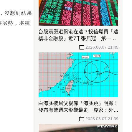
，沒想到結果
扭轉劣勢，堪稱
台股震盪避風港在這？投信爆買「這
檔非金融股」近7千張居冠 第一金
連17買同步上榜
2026.08.07 21:45
白海豚攪局父親節「海豚跳」明顯！
發布海警週末影響最劇 專家：外圍
雨帶今晚進入陸地
2026.08.07 21:39