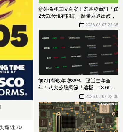
意外捲兆基吸金案！宏碁發重訊「僅
2天就發現有問題」辭董座退出經
營：內部存在管理缺失
2026.08.07 22:35
前7月營收年增88%、逼近去年全
年！八大公股調節「這檔」13.69億
元逾7.4千張
2026.08.07 22:30
自
後逼近20