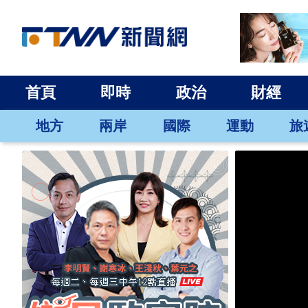
首頁
即時
政治
財經
地方
兩岸
國際
運動
旅